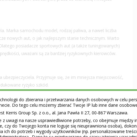
ela. Marka samochodu model, rodzaj paliwa, a nawet liczba
acze nowych aut, o jak najlepszym stanie technicznym. Warto
Dlatego posiadacze sportowych aut (a także tuningowanych)
 prędkości, uważani są za bardziej ryzykownych kierowców.
 ubezpieczyciela. Przyjmuje się, że im mniejsza miejscowość,
redukowane ryzyko szkód.
h podanych powyżej warunków, nie dostosujemy przecież
hnologii do zbierania i przetwarzania danych osobowych w celu perso
zrobić, to wybierać mądrze – decydując się na najtańsze
ernecie. Do tego celu możemy zbierać Twoje IP lub inne dane osobow
i któremu możemy znaleźć
najtańsze OC w Rankomat
.
 Kerris Group Sp. z o.o., al. Jana Pawła II 27, 00-867 Warszawa.
e z uwagi na nasze usprawiedliwione potrzeby, co obejmuje między 
ie, czy do Twojego konta nie loguje się nieuprawniona osoba), doko
a ich do potrzeb i wygody użytkowników (np. personalizowanie treśc
Administratora.. Dane te są przetwarzane do czasu istnienia uzasadn