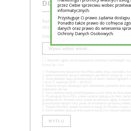
DOŁĄCZ DO NEWSLET
przez Ciebie sprzeciwu wobec przet
informatycznych.
Przysługuje Ci prawo żądania dostępu 
Bądź na bieżąco z najciekawszymi artykułami, 
Ponadto także prawo do cofnięcia z
otrzymaj e-book
"Jak to zrobić?"
Łukasza Kali
danych oraz prawo do wniesienia sprz
Ochrony Danych Osobowych.
Dzięki tej książce nauczysz się marzyć i zmien
Wyrażam zgodę na otrzymywanie informacji handlowych na po
Group Sp. z o.o.
1. Przetwarzamy wyłącznie Pani/Pana adres imię, nazwisko, num
2. Administratorem danych osobowych jest Kerris Group Sp. z o.o.
3. Dane osobowe będą przetwarzane w celach marketingowych, na 
z dnia 27 kwietnia 2016 r. (RODO).
4. Podanie danych osobowych jest dobrowolne, jednakże brak w
wiadomości od nas.
5. Dane osobowe będą przechowywane przez okres do dnia wypisa
6. Przysługuje Panu/Pani prawo żądania dostępu do treści danyc
przetwarzania. Ponadto także prawo do cofnięcia zgody w dow
przenoszenia danych oraz prawo do wniesienia sprzeciwu wobec
7. Posiada Pan/Pani prawo wniesienia skargi do Prezesa Urzęd
8. Dane osobowe będą przekazywane wyłącznie naszym podwyko