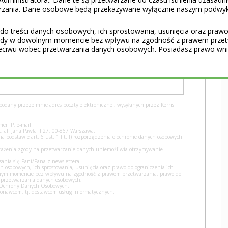
TERA
warzania. Dane osobowe będą przekazywane wyłącznie naszym podwy
do treści danych osobowych, ich sprostowania, usunięcia oraz prawo 
wydarzeniami i ofertami pracy. Dołącz do newslettera i
gody w dowolnym momencie bez wpływu na zgodność z prawem przet
cińskiego.
eciwu wobec przetwarzania danych osobowych. Posiadasz prawo wnie
iać swoje plany w konkretne projekty.
dany przeze mnie adres poczty elektronicznej, wysyłanych przez Kerris
er IP, e-mail.
, al. Jana Pawła II 27, 00-867 Warszawa.
podstawie art. 6 ust. 1 lit. f) rozporządzenia o ochronie danych osobowych
yrażenia zgody na przetwarzanie danych uniemożliwia otrzymywanie
nia się Pani/Pana z newslettera.
h osobowych, ich sprostowania, usunięcia oraz prawo do ograniczenia ich
olnym momencie bez wpływu na zgodność z prawem przetwarzania, prawo do
 przetwarzania danych osobowych,
u Ochrony Danych Osobowych.
nawcom, tj. dostawcom usług informatycznych.