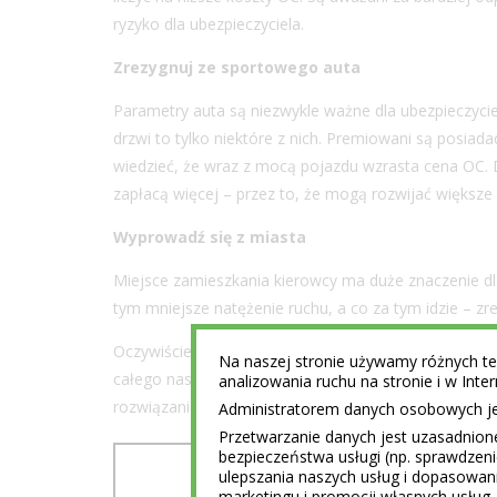
ryzyko dla ubezpieczyciela.
Zrezygnuj ze sportowego auta
Parametry auta są niezwykle ważne dla ubezpieczyci
drzwi to tylko niektóre z nich. Premiowani są posiad
wiedzieć, że wraz z mocą pojazdu wzrasta cena OC. 
zapłacą więcej – przez to, że mogą rozwijać większe
Wyprowadź się z miasta
Miejsce zamieszkania kierowcy ma duże znaczenie dla
tym mniejsze natężenie ruchu, a co za tym idzie – z
Oczywiście nie jesteśmy w stanie spełnić wszystkic
Na naszej stronie używamy różnych tec
całego naszego życia do kosztów OC. To, co możemy 
analizowania ruchu na stronie i w Int
rozwiązania. Z pomocą spieszy nam internet, dzięk
Administratorem danych osobowych jest
Przetwarzanie danych jest uzasadnion
bezpieczeństwa usługi (np. sprawdzen
ulepszania naszych usług i dopasowani
marketingu i promocji własnych usług 