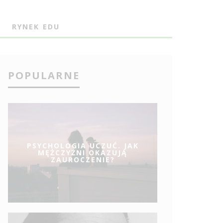
J
RYNEK EDU
POPULARNE
PSYCHOLOGIA UCZUĆ. JAK
MĘŻCZYŹNI OKAZUJĄ
ZAUROCZENIE?