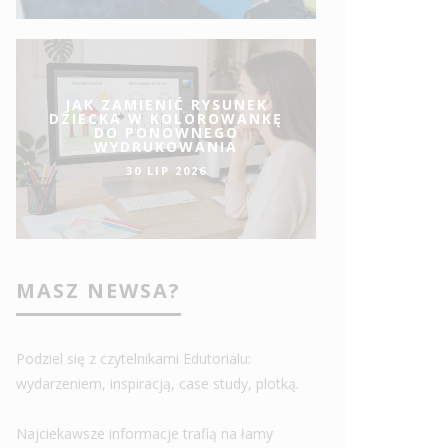
JAK ZAMIENIĆ RYSUNEK
DZIECKA W KOLOROWANKĘ
DO PONOWNEGO
WYDRUKOWANIA
30 LIP 2026
MASZ NEWSA?
Podziel się z czytelnikami Edutorialu:
wydarzeniem, inspiracją, case study, plotką.
Najciekawsze informacje trafią na łamy