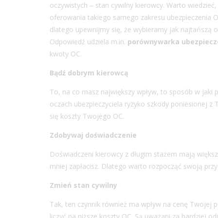
oczywistych – stan cywilny kierowcy. Warto wiedzie
oferowania takiego samego zakresu ubezpieczenia OC
dlatego upewnijmy się, że wybieramy jak najtańszą 
Odpowiedź udziela m.in.
porównywarka ubezpiecz
kwoty OC.
Bądź dobrym kierowcą
To, na co masz największy wpływ, to sposób w jaki p
oczach ubezpieczyciela ryzyko szkody poniesionej z
się koszty Twojego OC.
Zdobywaj doświadczenie
Doświadczeni kierowcy z długim stażem mają większą
mniej zapłacisz. Dlatego warto rozpocząć swoją przy
Zmień stan cywilny
Tak, ten czynnik również ma wpływ na cenę Twojej po
liczyć na niższe koszty OC. Są uważani za bardziej o