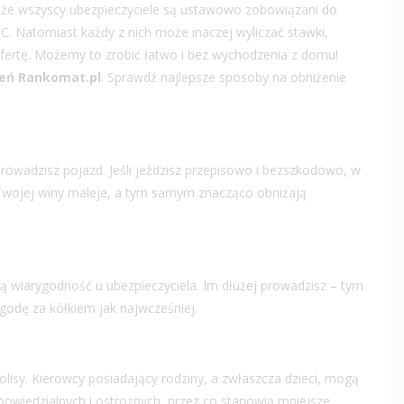
ć, że wszyscy ubezpieczyciele są ustawowo zobowiązani do
. Natomiast każdy z nich może inaczej wyliczać stawki,
ofertę. Możemy to zrobić łatwo i bez wychodzenia z domu!
eń Rankomat.pl
. Sprawdź najlepsze sposoby na obniżenie
rowadzisz pojazd. Jeśli jeździsz przepisowo i bezszkodowo, w
 Twojej winy maleje, a tym samym znacząco obniżają
 wiarygodność u ubezpieczyciela. Im dłużej prowadzisz – tym
godę za kółkiem jak najwcześniej.
lisy. Kierowcy posiadający rodziny, a zwłaszcza dzieci, mogą
dpowiedzialnych i ostrożnych, przez co stanowią mniejsze