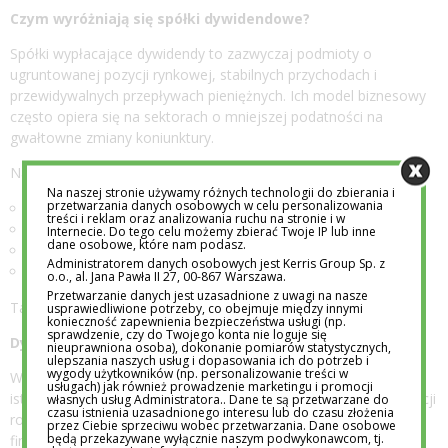
Czym wyróżniają się spółki dywidendowe?
Spółki wypłacające dywidendy to zazwyczaj podmioty o
ugruntowanej pozycji rynkowej, stabilnych przychodach i
przewidywalnych przepływach pieniężnych. Ich model biznesowy
często opiera się na sektorach o mniejszej podatności na
gwałtowne zmiany koniunktury.
Najczęściej są to firmy:
Na naszej stronie używamy różnych technologii do zbierania i
przetwarzania danych osobowych w celu personalizowania
o długiej historii działalności,
treści i reklam oraz analizowania ruchu na stronie i w
z powtarzalnym popytem na produkty lub usługi,
Internecie. Do tego celu możemy zbierać Twoje IP lub inne
dane osobowe, które nam podasz.
posiadające silną pozycję konkurencyjną,
Administratorem danych osobowych jest Kerris Group Sp. z
zarządzane w sposób konserwatywny finansowo.
o.o., al. Jana Pawła II 27, 00-867 Warszawa.
Przetwarzanie danych jest uzasadnione z uwagi na nasze
Takie cechy sprzyjają regularnemu dzieleniu się zyskiem.
usprawiedliwione potrzeby, co obejmuje między innymi
konieczność zapewnienia bezpieczeństwa usługi (np.
sprawdzenie, czy do Twojego konta nie loguje się
Dywidenda jako element całkowitej stopy zwrotu
nieuprawniona osoba), dokonanie pomiarów statystycznych,
ulepszania naszych usług i dopasowania ich do potrzeb i
wygody użytkowników (np. personalizowanie treści w
W długim horyzoncie czasowym dywidenda może stanowić
usługach) jak również prowadzenie marketingu i promocji
istotną część całkowitego wyniku inwestycji. Nawet jeśli kurs akcji
własnych usług Administratora.. Dane te są przetwarzane do
czasu istnienia uzasadnionego interesu lub do czasu złożenia
rośnie umiarkowanie, regularne wypłaty zwiększają łączny efekt
przez Ciebie sprzeciwu wobec przetwarzania. Dane osobowe
będą przekazywane wyłącznie naszym podwykonawcom, tj.
finansowy.