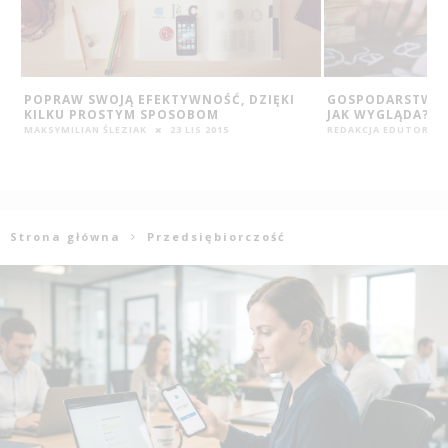
GOSPODARSTWO DOMOWE MILENIALSA –
JAK SZUKAMY PR
JAK WYGLĄDA?
TO ROBIĆ?
REDAKCJA EDUTORIAL.PL
2 LIS 2017
REDAKCJA EDUTORIAL
Strona główna
Przedsiębiorczość