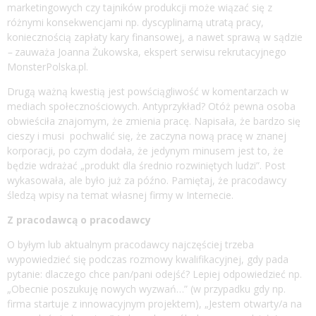
marketingowych czy tajników produkcji może wiązać się z
różnymi konsekwencjami np. dyscyplinarną utratą pracy,
koniecznością zapłaty kary finansowej, a nawet sprawą w sądzie
–
zauważa Joanna Żukowska, ekspert serwisu rekrutacyjnego
MonsterPolska.pl.
Drugą ważną kwestią jest powściągliwość w komentarzach w
mediach społecznościowych. Antyprzykład? Otóż pewna osoba
obwieściła znajomym, że zmienia pracę. Napisała, że bardzo się
cieszy i musi pochwalić się, że zaczyna nową pracę w znanej
korporacji, po czym dodała, że jedynym minusem jest to, że
będzie wdrażać „produkt dla średnio rozwiniętych ludzi”. Post
wykasowała, ale było już za późno. Pamiętaj, że pracodawcy
śledzą wpisy na temat własnej firmy w Internecie.
Z pracodawcą o pracodawcy
O byłym lub aktualnym pracodawcy najczęściej trzeba
wypowiedzieć się podczas rozmowy kwalifikacyjnej, gdy pada
pytanie: dlaczego chce pan/pani odejść? Lepiej odpowiedzieć np.
„Obecnie poszukuję nowych wyzwań…” (w przypadku gdy np.
firma startuje z innowacyjnym projektem), „Jestem otwarty/a na