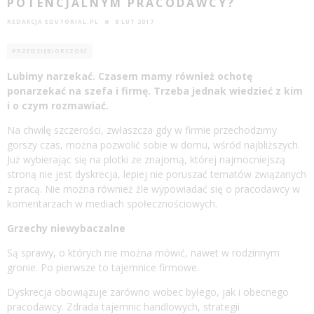
POTENCJALNYM PRACODAWCY?
REDAKCJA EDUTORIAL.PL
8 LUT 2017
PRZEDSIĘBIORCZOŚĆ
Lubimy narzekać. Czasem mamy również ochotę
ponarzekać na szefa i firmę. Trzeba jednak wiedzieć z kim
i o czym rozmawiać.
Na chwilę szczerości, zwłaszcza gdy w firmie przechodzimy
gorszy czas, można pozwolić sobie w domu, wśród najbliższych.
Już wybierając się na plotki ze znajomą, której najmocniejszą
stroną nie jest dyskrecja, lepiej nie poruszać tematów związanych
z pracą. Nie można również źle wypowiadać się o pracodawcy w
komentarzach w mediach społecznościowych.
Grzechy niewybaczalne
Są sprawy, o których nie można mówić, nawet w rodzinnym
gronie. Po pierwsze to tajemnice firmowe.
Dyskrecja obowiązuje zarówno wobec byłego, jak i obecnego
pracodawcy. Zdrada tajemnic handlowych, strategii