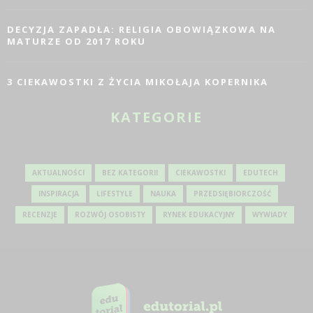
DECYZJA ZAPADŁA: RELIGIA OBOWIĄZKOWA NA
MATURZE OD 2017 ROKU
3 CIEKAWOSTKI Z ŻYCIA MIKOŁAJA KOPERNIKA
KATEGORIE
AKTUALNOŚCI
BEZ KATEGORII
CIEKAWOSTKI
EDUTECH
INSPIRACJA
LIFESTYLE
NAUKA
PRZEDSIĘBIORCZOŚĆ
RECENZJE
ROZWÓJ OSOBISTY
RYNEK EDUKACYJNY
WYWIADY