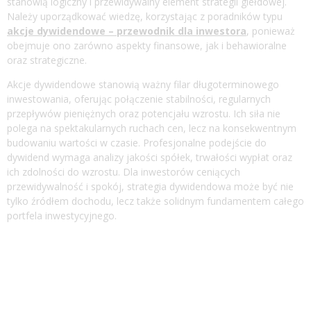
stanowią logiczny i przewidywalny element strategii giełdowej.
Należy uporządkować wiedzę, korzystając z poradników typu
akcje dywidendowe – przewodnik dla inwestora
, ponieważ
obejmuje ono zarówno aspekty finansowe, jak i behawioralne
oraz strategiczne.
Akcje dywidendowe stanowią ważny filar długoterminowego
inwestowania, oferując połączenie stabilności, regularnych
przepływów pieniężnych oraz potencjału wzrostu. Ich siła nie
polega na spektakularnych ruchach cen, lecz na konsekwentnym
budowaniu wartości w czasie. Profesjonalne podejście do
dywidend wymaga analizy jakości spółek, trwałości wypłat oraz
ich zdolności do wzrostu. Dla inwestorów ceniących
przewidywalność i spokój, strategia dywidendowa może być nie
tylko źródłem dochodu, lecz także solidnym fundamentem całego
portfela inwestycyjnego.