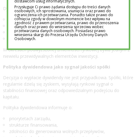
dostawcom usług informatycznych.
Przysługuje Ci prawo żądania dostępu do treści danych
Dywidenda:
osobowych, ich sprostowania, usunięcia oraz prawo do
ograniczenia ich przetwarzania. Ponadto także prawo do
cofnięcia zgody w dowolnym momencie bez wpływu na
dostarcza realny przepływ gotówki,
zgodność z prawem przetwarzania, prawo do przenoszenia
zmniejsza zależność od wzrostu kursu,
danych oraz prawo do wniesienia sprzeciwu wobec
przetwarzania danych osobowych. Posiadasz prawo
pozwala na reinwestowanie środków,
wniesienia skargi do Prezesa Urzędu Ochrony Danych
Osobowych.
działa stabilizująco na portfel.
W okresach podwyższonej zmienności rynkowej bywa jednym z
niewielu przewidywalnych elementów inwestycji.
Polityka dywidendowa jako sygnał jakości spółki
Decyzja o wypłacie dywidendy nie jest przypadkowa. Spółki, które
regularnie dzielą się zyskiem, wysyłają rynkowi sygnał o
stabilności finansowej oraz odpowiedzialnym podejściu do
kapitału.
Polityka dywidendowa informuje o:
priorytetach zarządu,
strukturze finansowania,
zdolności do generowania wolnych przepływów,