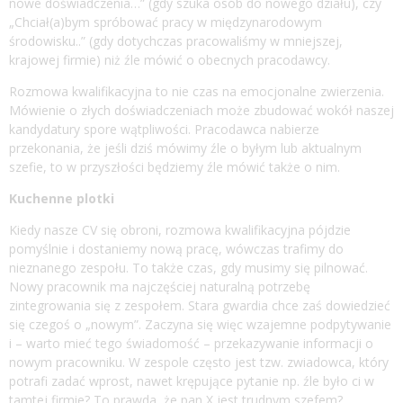
nowe doświadczenia…” (gdy szuka osób do nowego działu), czy
„Chciał(a)bym spróbować pracy w międzynarodowym
środowisku..” (gdy dotychczas pracowaliśmy w mniejszej,
krajowej firmie) niż źle mówić o obecnych pracodawcy.
Rozmowa kwalifikacyjna to nie czas na emocjonalne zwierzenia.
Mówienie o złych doświadczeniach może zbudować wokół naszej
kandydatury spore wątpliwości. Pracodawca nabierze
przekonania, że jeśli dziś mówimy źle o byłym lub aktualnym
szefie, to w przyszłości będziemy źle mówić także o nim.
Kuchenne plotki
Kiedy nasze CV się obroni, rozmowa kwalifikacyjna pójdzie
pomyślnie i dostaniemy nową pracę, wówczas trafimy do
nieznanego zespołu. To także czas, gdy musimy się pilnować.
Nowy pracownik ma najczęściej naturalną potrzebę
zintegrowania się z zespołem. Stara gwardia chce zaś dowiedzieć
się czegoś o „nowym”. Zaczyna się więc wzajemne podpytywanie
i – warto mieć tego świadomość – przekazywanie informacji o
nowym pracowniku. W zespole często jest tzw. zwiadowca, który
potrafi zadać wprost, nawet krępujące pytanie np. źle było ci w
tamtej firmie? To prawda, że pan X jest trudnym szefem?