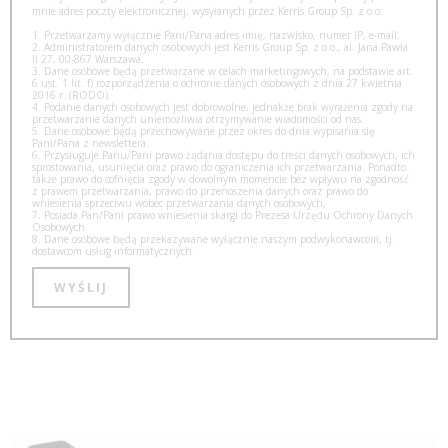
mnie adres poczty elektronicznej, wysyłanych przez Kerris Group Sp. z o.o.
1. Przetwarzamy wyłącznie Pani/Pana adres imię, nazwisko, numer IP, e-mail.
2. Administratorem danych osobowych jest Kerris Group Sp. z o.o., al. Jana Pawła
II 27, 00-867 Warszawa.
3. Dane osobowe będą przetwarzane w celach marketingowych, na podstawie art.
6 ust. 1 lit. f) rozporządzenia o ochronie danych osobowych z dnia 27 kwietnia
2016 r. (RODO).
4. Podanie danych osobowych jest dobrowolne, jednakże brak wyrażenia zgody na
przetwarzanie danych uniemożliwia otrzymywanie wiadomości od nas.
5. Dane osobowe będą przechowywane przez okres do dnia wypisania się
Pani/Pana z newslettera.
6. Przysługuje Panu/Pani prawo żądania dostępu do treści danych osobowych, ich
sprostowania, usunięcia oraz prawo do ograniczenia ich przetwarzania. Ponadto
także prawo do cofnięcia zgody w dowolnym momencie bez wpływu na zgodność
z prawem przetwarzania, prawo do przenoszenia danych oraz prawo do
wniesienia sprzeciwu wobec przetwarzania danych osobowych,
7. Posiada Pan/Pani prawo wniesienia skargi do Prezesa Urzędu Ochrony Danych
Osobowych.
8. Dane osobowe będą przekazywane wyłącznie naszym podwykonawcom, tj.
dostawcom usług informatycznych.