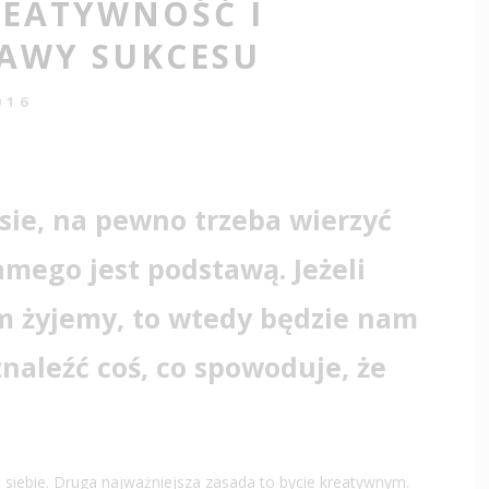
REATYWNOŚĆ I
AWY SUKCESU
016
sie, na pewno trzeba wierzyć
amego jest podstawą. Jeżeli
m żyjemy, to wtedy będzie nam
znaleźć coś, co spowoduje, że
 siebie. Druga najważniejsza zasada to bycie kreatywnym.