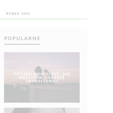
J
RYNEK EDU
POPULARNE
PSYCHOLOGIA UCZUĆ. JAK
MĘŻCZYŹNI OKAZUJĄ
ZAUROCZENIE?