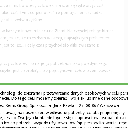
 iść za nimi, bo wtedy człowiek ma szansę wytworzyć coś
 albo coś. Tym, co jednocześnie pomaga i przeszkadza
ry sobie wytworzyliśmy.
k w każdym innym miejscu na Ziemi. Najczęściej robiąc biznes
mem jest to, że mieszkam w Grecji, największym problemem
st to, że… i cały czas przychodziło alibi związane z
jedynczy człowiek. To na jego potrzebach jako pojedynczego
m ciężko jest to zrobić, ale z pojedynczym człowiekiem zawsze
hnologii do zbierania i przetwarzania danych osobowych w celu perso
ernecie. Do tego celu możemy zbierać Twoje IP lub inne dane osobow
TERA
 Kerris Group Sp. z o.o., al. Jana Pawła II 27, 00-867 Warszawa.
e z uwagi na nasze usprawiedliwione potrzeby, co obejmuje między 
ie, czy do Twojego konta nie loguje się nieuprawniona osoba), doko
wydarzeniami i ofertami pracy. Dołącz do newslettera i
a ich do potrzeb i wygody użytkowników (np. personalizowanie treśc
cińskiego.
Administratora.. Dane te są przetwarzane do czasu istnienia uzasadn