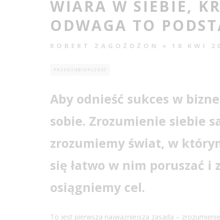
WIARA W SIEBIE, K
ODWAGA TO PODST
ROBERT ZAGOŻDŻON
18 KWI 2
PRZEDSIĘBIORCZOŚĆ
Aby odnieść sukces w bizne
sobie. Zrozumienie siebie s
zrozumiemy świat, w który
się łatwo w nim poruszać i 
osiągniemy cel.
To jest pierwsza najważniejsza zasada – zrozumienie