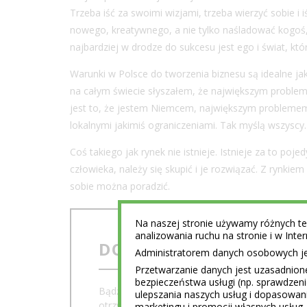
Trzeba iść za swoimi wizjami, trzeba wierzyć sobie i
nowego, kreatywnego, a nie tylko naśladować kogoś,
najbardziej w drodze do sukcesu jest ego i świat, któ
Warunki w Polsce do tworzenia biznesu są idealne ja
na całym świecie słyszałem, że największym proble
jest to, że jestem Niemcem, największym problemem je
lokalnymi jakimiś ograniczeniami. Tak myślą wszyscy.
Coś takiego jak rynek nie istnieje. Istnieje za to po
człowieka, należy się skupić i je rozwiązać. Z rynkie
sobie można poradzić.
Na naszej stronie używamy różnych tec
analizowania ruchu na stronie i w Int
DOŁĄCZ DO NEWSLET
Administratorem danych osobowych jest
Przetwarzanie danych jest uzasadnion
bezpieczeństwa usługi (np. sprawdzen
Bądź na bieżąco z najciekawszymi artykułami, 
ulepszania naszych usług i dopasowani
otrzymaj e-book
"Jak to zrobić?"
Łukasza Kali
marketingu i promocji własnych usług 