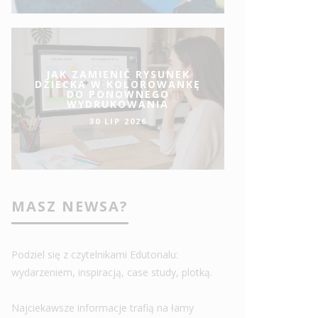
JAK ZAMIENIĆ RYSUNEK
DZIECKA W KOLOROWANKĘ
DO PONOWNEGO
WYDRUKOWANIA
30 LIP 2026
MASZ NEWSA?
Podziel się z czytelnikami Edutorialu:
wydarzeniem, inspiracją, case study, plotką.
Najciekawsze informacje trafią na łamy