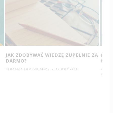
10 KSIĄŻEK, POLECANYCH DLA OSÓB
JAK
STAWIAJĄCYCH NA ROZWÓJ
WIR
JAKUB LEWANDOWSKI
6 WRZ 2016
JAKU