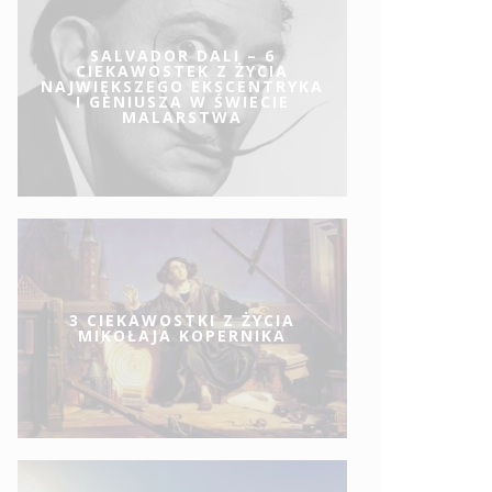
SALVADOR DALI – 6
CIEKAWOSTEK Z ŻYCIA
NAJWIĘKSZEGO EKSCENTRYKA
I GENIUSZA W ŚWIECIE
MALARSTWA
3 CIEKAWOSTKI Z ŻYCIA
MIKOŁAJA KOPERNIKA