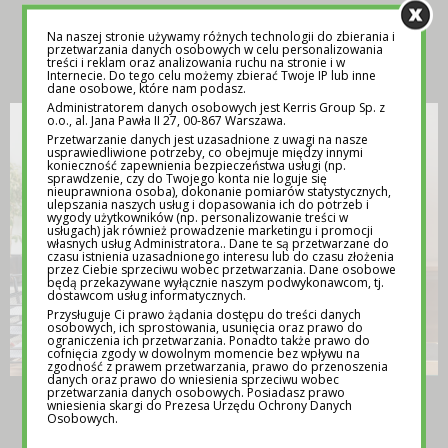
Na naszej stronie używamy różnych technologii do zbierania i
INSPIRACJA
przetwarzania danych osobowych w celu personalizowania
treści i reklam oraz analizowania ruchu na stronie i w
Internecie. Do tego celu możemy zbierać Twoje IP lub inne
dane osobowe, które nam podasz.
Administratorem danych osobowych jest Kerris Group Sp. z
o.o., al. Jana Pawła II 27, 00-867 Warszawa.
Przetwarzanie danych jest uzasadnione z uwagi na nasze
usprawiedliwione potrzeby, co obejmuje między innymi
konieczność zapewnienia bezpieczeństwa usługi (np.
sprawdzenie, czy do Twojego konta nie loguje się
nieuprawniona osoba), dokonanie pomiarów statystycznych,
ulepszania naszych usług i dopasowania ich do potrzeb i
wygody użytkowników (np. personalizowanie treści w
usługach) jak również prowadzenie marketingu i promocji
własnych usług Administratora.. Dane te są przetwarzane do
czasu istnienia uzasadnionego interesu lub do czasu złożenia
przez Ciebie sprzeciwu wobec przetwarzania. Dane osobowe
będą przekazywane wyłącznie naszym podwykonawcom, tj.
dostawcom usług informatycznych.
Przysługuje Ci prawo żądania dostępu do treści danych
osobowych, ich sprostowania, usunięcia oraz prawo do
ograniczenia ich przetwarzania. Ponadto także prawo do
cofnięcia zgody w dowolnym momencie bez wpływu na
zgodność z prawem przetwarzania, prawo do przenoszenia
danych oraz prawo do wniesienia sprzeciwu wobec
przetwarzania danych osobowych. Posiadasz prawo
TEMATY NA LEKCJE WYCHOWAWCZE –
wniesienia skargi do Prezesa Urzędu Ochrony Danych
POMOC DLA NAUCZYCIELI
Osobowych.
12 MAJA 2025