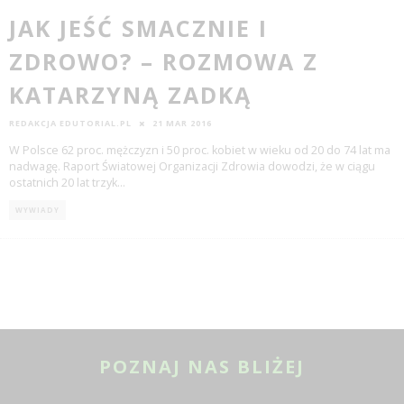
JAK JEŚĆ SMACZNIE I
ZDROWO? – ROZMOWA Z
KATARZYNĄ ZADKĄ
REDAKCJA EDUTORIAL.PL
21 MAR 2016
W Polsce 62 proc. mężczyzn i 50 proc. kobiet w wieku od 20 do 74 lat ma
nadwagę. Raport Światowej Organizacji Zdrowia dowodzi, że w ciągu
ostatnich 20 lat trzyk
...
WYWIADY
POZNAJ NAS BLIŻEJ