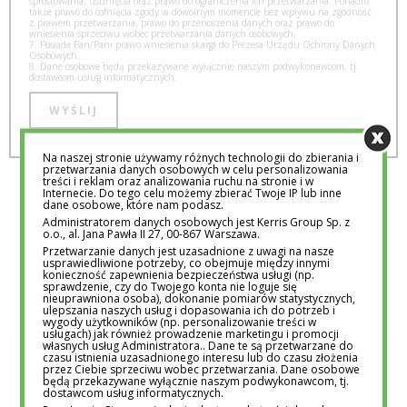
sprostowania, usunięcia oraz prawo do ograniczenia ich przetwarzania. Ponadto
także prawo do cofnięcia zgody w dowolnym momencie bez wpływu na zgodność
z prawem przetwarzania, prawo do przenoszenia danych oraz prawo do
wniesienia sprzeciwu wobec przetwarzania danych osobowych,
7. Posiada Pan/Pani prawo wniesienia skargi do Prezesa Urzędu Ochrony Danych
Osobowych.
8. Dane osobowe będą przekazywane wyłącznie naszym podwykonawcom, tj.
dostawcom usług informatycznych.
Na naszej stronie używamy różnych technologii do zbierania i
przetwarzania danych osobowych w celu personalizowania
treści i reklam oraz analizowania ruchu na stronie i w
Strona 1 z 4
Internecie. Do tego celu możemy zbierać Twoje IP lub inne
dane osobowe, które nam podasz.
Administratorem danych osobowych jest Kerris Group Sp. z
1
2
3
4
»
o.o., al. Jana Pawła II 27, 00-867 Warszawa.
Przetwarzanie danych jest uzasadnione z uwagi na nasze
usprawiedliwione potrzeby, co obejmuje między innymi
konieczność zapewnienia bezpieczeństwa usługi (np.
sprawdzenie, czy do Twojego konta nie loguje się
nieuprawniona osoba), dokonanie pomiarów statystycznych,
ulepszania naszych usług i dopasowania ich do potrzeb i
wygody użytkowników (np. personalizowanie treści w
usługach) jak również prowadzenie marketingu i promocji
własnych usług Administratora.. Dane te są przetwarzane do
czasu istnienia uzasadnionego interesu lub do czasu złożenia
przez Ciebie sprzeciwu wobec przetwarzania. Dane osobowe
REDAKCJA EDUTORIAL.PL
będą przekazywane wyłącznie naszym podwykonawcom, tj.
dostawcom usług informatycznych.