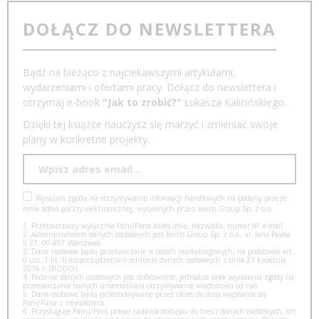
DOŁĄCZ DO NEWSLETTERA
Bądź na bieżąco z najciekawszymi artykułami,
wydarzeniami i ofertami pracy. Dołącz do newslettera i
otrzymaj e-book
"Jak to zrobić?"
Łukasza Kalicińskiego.
Dzięki tej książce nauczysz się marzyć i zmieniać swoje
plany w konkretne projekty.
Wyrażam zgodę na otrzymywanie informacji handlowych na podany przeze
mnie adres poczty elektronicznej, wysyłanych przez Kerris Group Sp. z o.o.
1. Przetwarzamy wyłącznie Pani/Pana adres imię, nazwisko, numer IP, e-mail.
2. Administratorem danych osobowych jest Kerris Group Sp. z o.o., al. Jana Pawła
II 27, 00-867 Warszawa.
3. Dane osobowe będą przetwarzane w celach marketingowych, na podstawie art.
6 ust. 1 lit. f) rozporządzenia o ochronie danych osobowych z dnia 27 kwietnia
2016 r. (RODO).
4. Podanie danych osobowych jest dobrowolne, jednakże brak wyrażenia zgody na
przetwarzanie danych uniemożliwia otrzymywanie wiadomości od nas.
5. Dane osobowe będą przechowywane przez okres do dnia wypisania się
Pani/Pana z newslettera.
6. Przysługuje Panu/Pani prawo żądania dostępu do treści danych osobowych, ich