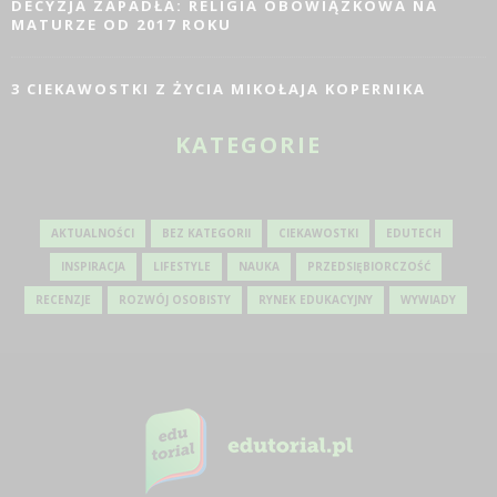
DECYZJA ZAPADŁA: RELIGIA OBOWIĄZKOWA NA
MATURZE OD 2017 ROKU
3 CIEKAWOSTKI Z ŻYCIA MIKOŁAJA KOPERNIKA
KATEGORIE
AKTUALNOŚCI
BEZ KATEGORII
CIEKAWOSTKI
EDUTECH
INSPIRACJA
LIFESTYLE
NAUKA
PRZEDSIĘBIORCZOŚĆ
RECENZJE
ROZWÓJ OSOBISTY
RYNEK EDUKACYJNY
WYWIADY