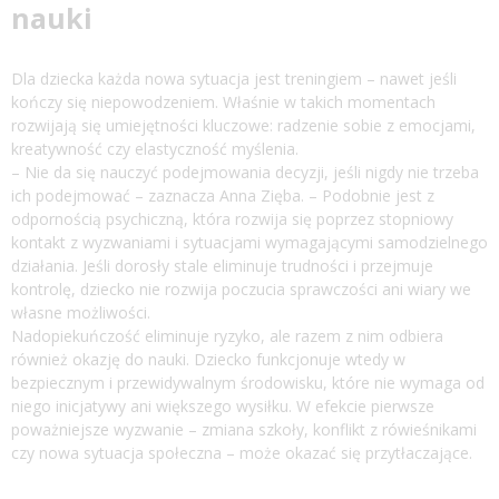
nauki
Dla dziecka każda nowa sytuacja jest treningiem – nawet jeśli
kończy się niepowodzeniem. Właśnie w takich momentach
rozwijają się umiejętności kluczowe: radzenie sobie z emocjami,
kreatywność czy elastyczność myślenia.
– Nie da się nauczyć podejmowania decyzji, jeśli nigdy nie trzeba
ich podejmować – zaznacza Anna Zięba. – Podobnie jest z
odpornością psychiczną, która rozwija się poprzez stopniowy
kontakt z wyzwaniami i sytuacjami wymagającymi samodzielnego
działania. Jeśli dorosły stale eliminuje trudności i przejmuje
kontrolę, dziecko nie rozwija poczucia sprawczości ani wiary we
własne możliwości.
Nadopiekuńczość eliminuje ryzyko, ale razem z nim odbiera
również okazję do nauki. Dziecko funkcjonuje wtedy w
bezpiecznym i przewidywalnym środowisku, które nie wymaga od
niego inicjatywy ani większego wysiłku. W efekcie pierwsze
poważniejsze wyzwanie – zmiana szkoły, konflikt z rówieśnikami
czy nowa sytuacja społeczna – może okazać się przytłaczające.