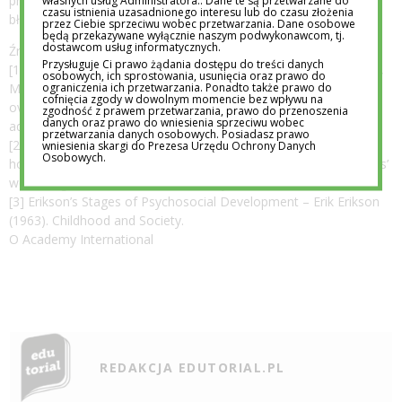
przestrzeń, by doświadczać, sprawdzać i uczyć się na własnych
czasu istnienia uzasadnionego interesu lub do czasu złożenia
błędach. A troska? To nie kontrola, tylko obecność.
przez Ciebie sprzeciwu wobec przetwarzania. Dane osobowe
będą przekazywane wyłącznie naszym podwykonawcom, tj.
dostawcom usług informatycznych.
Źródła:
Przysługuje Ci prawo żądania dostępu do treści danych
[1] Developmental Psychology – Segrin, C., Woszidlo, A., Givertz,
osobowych, ich sprostowania, usunięcia oraz prawo do
ograniczenia ich przetwarzania. Ponadto także prawo do
M., Bauer, A., & Murphy, M. (2012). The association between
cofnięcia zgody w dowolnym momencie bez wpływu na
overparenting, parent-child communication, and entitlement and
zgodność z prawem przetwarzania, prawo do przenoszenia
danych oraz prawo do wniesienia sprzeciwu wobec
adaptive traits in adult children. Journal of Family Relations.
przetwarzania danych osobowych. Posiadasz prawo
[2] Helicopter Parenting – Schiffrin, H. H., et al. (2014). Helping or
wniesienia skargi do Prezesa Urzędu Ochrony Danych
Osobowych.
hovering? The effects of helicopter parenting on college students’
well-being. Journal of Child and Family Studies.
[3] Erikson’s Stages of Psychosocial Development – Erik Erikson
(1963). Childhood and Society.
O Academy International
REDAKCJA EDUTORIAL.PL