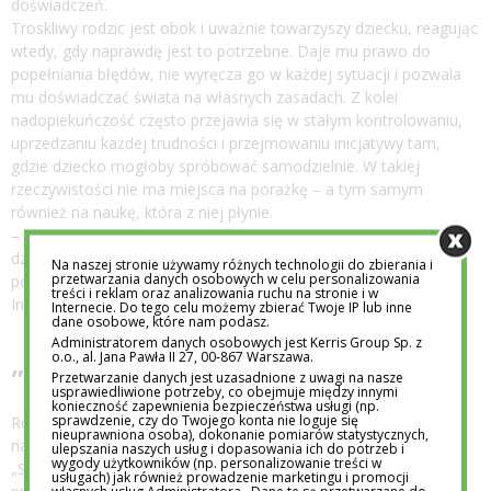
doświadczeń.
Troskliwy rodzic jest obok i uważnie towarzyszy dziecku, reagując
wtedy, gdy naprawdę jest to potrzebne. Daje mu prawo do
popełniania błędów, nie wyręcza go w każdej sytuacji i pozwala
mu doświadczać świata na własnych zasadach. Z kolei
nadopiekuńczość często przejawia się w stałym kontrolowaniu,
uprzedzaniu każdej trudności i przejmowaniu inicjatywy tam,
gdzie dziecko mogłoby spróbować samodzielnie. W takiej
rzeczywistości nie ma miejsca na porażkę – a tym samym
również na naukę, która z niej płynie.
– Rolą dorosłego nie jest usuwanie wszystkich przeszkód z drogi
dziecka, ale towarzyszenie mu w ich pokonywaniu –
Na naszej stronie używamy różnych technologii do zbierania i
przetwarzania danych osobowych w celu personalizowania
podsumowuje Anna Zięba, dyrektor przedszkola Academy
treści i reklam oraz analizowania ruchu na stronie i w
International Centrum
Internecie. Do tego celu możemy zbierać Twoje IP lub inne
dane osobowe, które nam podasz.
Administratorem danych osobowych jest Kerris Group Sp. z
„Pozwól mi spróbować”
o.o., al. Jana Pawła II 27, 00-867 Warszawa.
Przetwarzanie danych jest uzasadnione z uwagi na nasze
usprawiedliwione potrzeby, co obejmuje między innymi
konieczność zapewnienia bezpieczeństwa usługi (np.
sprawdzenie, czy do Twojego konta nie loguje się
Rozwój nie przebiega w idealnych warunkach, dlatego
nieuprawniona osoba), dokonanie pomiarów statystycznych,
najważniejsze zdanie, jakie dziecko może usłyszeć, brzmi:
ulepszania naszych usług i dopasowania ich do potrzeb i
wygody użytkowników (np. personalizowanie treści w
„Spróbuj sam, jestem obok”. Wtedy nasza pociecha ma
usługach) jak również prowadzenie marketingu i promocji
własnych usług Administratora.. Dane te są przetwarzane do