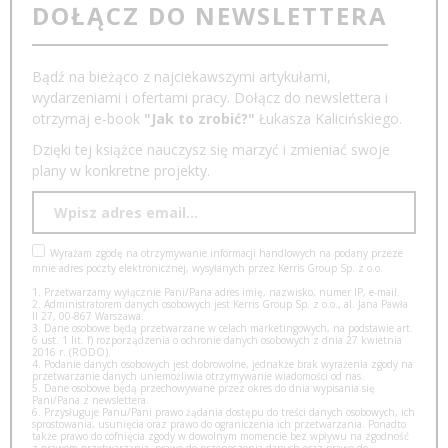
DOŁĄCZ DO NEWSLETTERA
Bądź na bieżąco z najciekawszymi artykułami,
wydarzeniami i ofertami pracy. Dołącz do newslettera i
otrzymaj e-book
"Jak to zrobić?"
Łukasza Kalicińskiego.
Dzięki tej książce nauczysz się marzyć i zmieniać swoje
plany w konkretne projekty.
Wyrażam zgodę na otrzymywanie informacji handlowych na podany przeze
mnie adres poczty elektronicznej, wysyłanych przez Kerris Group Sp. z o.o.
1. Przetwarzamy wyłącznie Pani/Pana adres imię, nazwisko, numer IP, e-mail.
2. Administratorem danych osobowych jest Kerris Group Sp. z o.o., al. Jana Pawła
II 27, 00-867 Warszawa.
3. Dane osobowe będą przetwarzane w celach marketingowych, na podstawie art.
6 ust. 1 lit. f) rozporządzenia o ochronie danych osobowych z dnia 27 kwietnia
2016 r. (RODO).
4. Podanie danych osobowych jest dobrowolne, jednakże brak wyrażenia zgody na
przetwarzanie danych uniemożliwia otrzymywanie wiadomości od nas.
5. Dane osobowe będą przechowywane przez okres do dnia wypisania się
Pani/Pana z newslettera.
6. Przysługuje Panu/Pani prawo żądania dostępu do treści danych osobowych, ich
sprostowania, usunięcia oraz prawo do ograniczenia ich przetwarzania. Ponadto
także prawo do cofnięcia zgody w dowolnym momencie bez wpływu na zgodność