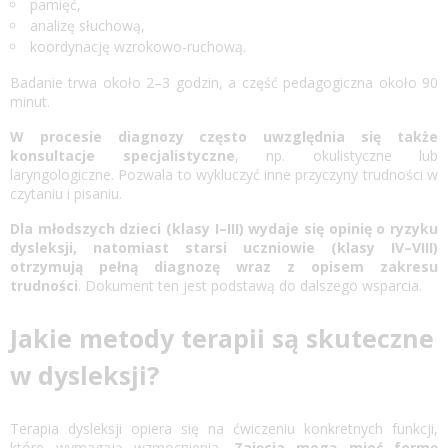
pamięć,
analizę słuchową,
koordynację wzrokowo-ruchową.
Badanie trwa około 2–3 godzin, a część pedagogiczna około 90
minut.
W procesie diagnozy często uwzględnia się także
konsultacje specjalistyczne
, np. okulistyczne lub
laryngologiczne. Pozwala to wykluczyć inne przyczyny trudności w
czytaniu i pisaniu.
Dla młodszych dzieci (klasy I–III) wydaje się opinię o ryzyku
dysleksji, natomiast starsi uczniowie (klasy IV–VIII)
otrzymują pełną diagnozę wraz z opisem zakresu
trudności
. Dokument ten jest podstawą do dalszego wsparcia.
Jakie metody terapii są skuteczne
w dysleksji?
Terapia dysleksji
opiera się na ćwiczeniu konkretnych funkcji,
które wymagają wzmocnienia.
Zajęcia mogą mieć formę