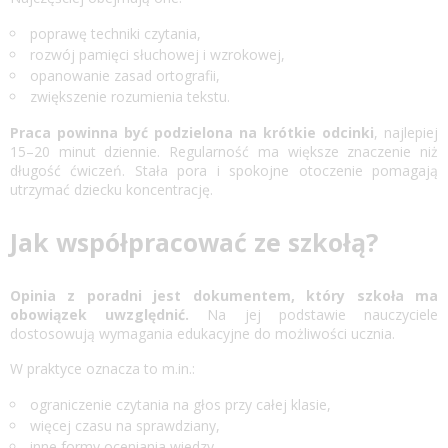
poprawę techniki czytania,
rozwój pamięci słuchowej i wzrokowej,
opanowanie zasad ortografii,
zwiększenie rozumienia tekstu.
Praca powinna być podzielona na krótkie odcinki
, najlepiej
15–20 minut dziennie. Regularność ma większe znaczenie niż
długość ćwiczeń. Stała pora i spokojne otoczenie pomagają
utrzymać dziecku koncentrację.
Jak współpracować ze szkołą?
Opinia z poradni jest dokumentem, który szkoła ma
obowiązek uwzględnić.
Na jej podstawie nauczyciele
dostosowują wymagania edukacyjne do możliwości ucznia.
W praktyce oznacza to m.in.:
ograniczenie czytania na głos przy całej klasie,
więcej czasu na sprawdziany,
inne formy oceniania wiedzy.