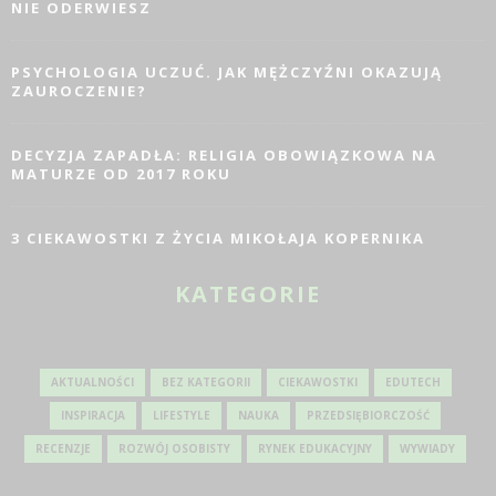
NIE ODERWIESZ
PSYCHOLOGIA UCZUĆ. JAK MĘŻCZYŹNI OKAZUJĄ
ZAUROCZENIE?
DECYZJA ZAPADŁA: RELIGIA OBOWIĄZKOWA NA
MATURZE OD 2017 ROKU
3 CIEKAWOSTKI Z ŻYCIA MIKOŁAJA KOPERNIKA
KATEGORIE
AKTUALNOŚCI
BEZ KATEGORII
CIEKAWOSTKI
EDUTECH
INSPIRACJA
LIFESTYLE
NAUKA
PRZEDSIĘBIORCZOŚĆ
RECENZJE
ROZWÓJ OSOBISTY
RYNEK EDUKACYJNY
WYWIADY