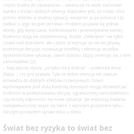
często trudna do zauważenia – zwłaszcza że wiele zachowań
wynika z troski i dobrych intencji. Naturalne jest, że rodzic chce
pomóc dziecku w trudnej sytuacji, wesprzeć je po porażce czy
zadbać o jego bezpieczeństwo. Problem pojawia się jednak
wtedy, gdy wyręczanie, kontrolowanie i przewidywanie każdej
trudności stają się codziennością. Rodzic „helikopter” nie tylko
czuwa nad dzieckiem, ale często przejmuje za nie inicjatywę,
podejmuje decyzje, rozwiązuje konflikty i eliminuje wszelkie
dyskomfortowe sytuacje, zanim dziecko zdąży zmierzyć się z nimi
samodzielnie. [2]
– Najczęściej słyszę: „Ja tylko chcę dobrze” – podkreśla Anna
Zięba. – I to jest prawda. Tyle że dobre intencje nie zawsze
prowadzą do dobrych efektów rozwojowych. Dzieci
wychowywane pod stałą kontrolą dorosłych mogą doświadczać
trudności w podejmowaniu decyzji, ograniczonej samodzielności
czy niższej odporności na nowe sytuacje. Jak wskazują badania,
nadopiekuńczość wiąże się także z wyższym poziomem lęku i
niższym poczuciem sprawczości u dzieci.
Świat bez ryzyka to świat bez