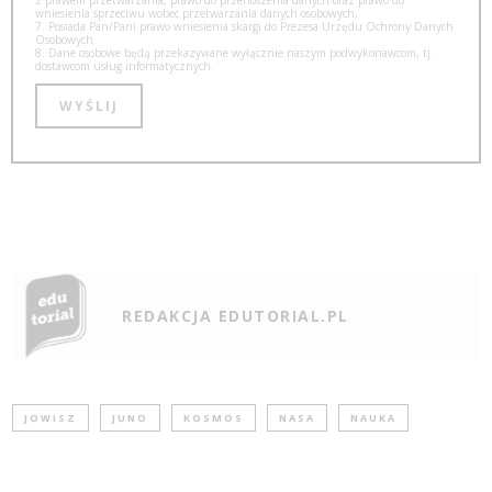
z prawem przetwarzania, prawo do przenoszenia danych oraz prawo do
wniesienia sprzeciwu wobec przetwarzania danych osobowych,
7. Posiada Pan/Pani prawo wniesienia skargi do Prezesa Urzędu Ochrony Danych
Osobowych.
8. Dane osobowe będą przekazywane wyłącznie naszym podwykonawcom, tj.
dostawcom usług informatycznych.
REDAKCJA EDUTORIAL.PL
JOWISZ
JUNO
KOSMOS
NASA
NAUKA