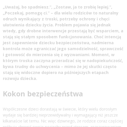
„Uważaj, bo spadniesz.”, „Zostaw, ja to zrobię lepiej.”,
„Poczekaj, pomogę ci.” – dla wielu rodziców to naturalny
odruch wynikający z troski, potrzeby ochrony i chęci
ułatwienia dziecku życia. Problem pojawia się jednak
wtedy, gdy drobne interwencje przestają być wsparciem, a
stają się stałym sposobem funkcjonowania. Choć intencją
jest zapewnienie dziecku bezpieczeństwa, nadmierna
kontrola może ograniczać jego samodzielność, sprawczość
i gotowość do mierzenia się z wyzwaniami. Moment, w
którym troska zaczyna przeradzać się w nadopiekuńczość,
bywa trudny do uchwycenia – mimo że jej skutki często
stają się widoczne dopiero na późniejszych etapach
rozwoju dziecka.
Kokon bezpieczeństwa
Współczesne dzieci dorastają w świecie, który wielu dorosłym
wydaje się bardziej nieprzewidywalny i wymagający niż jeszcze
kilkanaście lat temu. Nic więc dziwnego, że rodzice coraz częściej
próbują chronić swoje pociechy przed stresem, rozczarowaniem