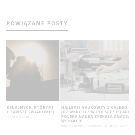
POWIĄZANE POSTY
NAJLEPSI NAUKOWCY Z CAŁEGO ŚWIATA
PROGRAM MOTOB
)
JUŻ WKRÓTCE W POLSCE? TO MOŻLIWE!
WKRÓTCE. DZIEC
POLSKA NAUKA ZYSKAŁA ZNACZĄCE
ZDOBĘDĄ WYJĄT
WSPARCIE
REDAKCJA EDUTORIAL
REDAKCJA EDUTORIAL.PL
25 LIP 2017