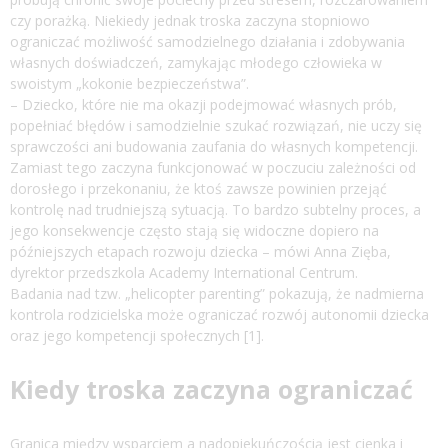
czy porażką. Niekiedy jednak troska zaczyna stopniowo
ograniczać możliwość samodzielnego działania i zdobywania
własnych doświadczeń, zamykając młodego człowieka w
swoistym „kokonie bezpieczeństwa”.
– Dziecko, które nie ma okazji podejmować własnych prób,
popełniać błędów i samodzielnie szukać rozwiązań, nie uczy się
sprawczości ani budowania zaufania do własnych kompetencji.
Zamiast tego zaczyna funkcjonować w poczuciu zależności od
dorosłego i przekonaniu, że ktoś zawsze powinien przejąć
kontrolę nad trudniejszą sytuacją. To bardzo subtelny proces, a
jego konsekwencje często stają się widoczne dopiero na
późniejszych etapach rozwoju dziecka – mówi Anna Zięba,
dyrektor przedszkola Academy International Centrum.
Badania nad tzw. „helicopter parenting” pokazują, że nadmierna
kontrola rodzicielska może ograniczać rozwój autonomii dziecka
oraz jego kompetencji społecznych [1].
Kiedy troska zaczyna ograniczać
Granica między wsparciem a nadopiekuńczością jest cienka i