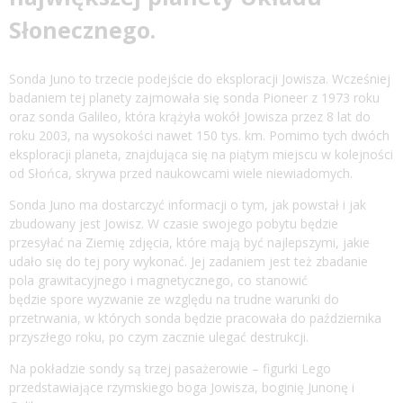
Słonecznego.
Sonda Juno to trzecie podejście do eksploracji Jowisza. Wcześniej
badaniem tej planety zajmowała się sonda Pioneer z 1973 roku
oraz sonda Galileo, która krążyła wokół Jowisza przez 8 lat do
roku 2003, na wysokości nawet 150 tys. km. Pomimo tych dwóch
eksploracji planeta, znajdująca się na piątym miejscu w kolejności
od Słońca, skrywa przed naukowcami wiele niewiadomych.
Sonda Juno ma dostarczyć informacji o tym, jak powstał i jak
zbudowany jest Jowisz. W czasie swojego pobytu będzie
przesyłać na Ziemię zdjęcia, które mają być najlepszymi, jakie
udało się do tej pory wykonać. Jej zadaniem jest też zbadanie
pola grawitacyjnego i magnetycznego, co stanowić
będzie spore wyzwanie ze względu na trudne warunki do
przetrwania, w których sonda będzie pracowała do października
przyszłego roku, po czym zacznie ulegać destrukcji.
Na pokładzie sondy są trzej pasażerowie – figurki Lego
przedstawiające rzymskiego boga Jowisza, boginię Junonę i