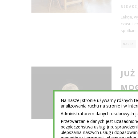
REDAKC
Lekcje, w
czasu i e
spotkania
NAUKA
JUŻ
MOG
W K
Na naszej stronie używamy różnych tec
analizowania ruchu na stronie i w Int
Administratorem danych osobowych jest
REDAKC
Przetwarzanie danych jest uzasadnion
Wegetacja
bezpieczeństwa usługi (np. sprawdzen
zakwitł 
ulepszania naszych usług i dopasowani
Niedawno
marketingu i promocji własnych usług 