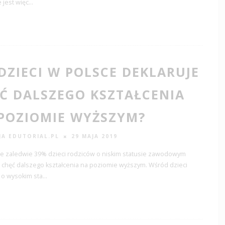
 jest więc
...
 DZIECI W POLSCE DEKLARUJE
Ć DALSZEGO KSZTAŁCENIA
POZIOMIE WYŻSZYM?
JA EDUTORIAL.PL
29 MAJA 2019
ce zaledwie 39% dzieci rodziców o niskim statusie zawodowym
 chęć dalszego kształcenia na poziomie wyższym. Wśród dzieci
 o wysokim sta
...