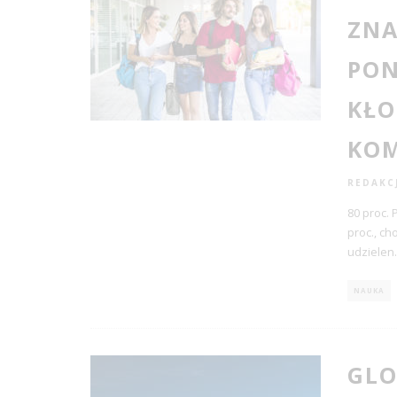
ZNA
PON
KŁO
KOM
REDAKC
80 proc. 
proc., ch
udzielen
.
NAUKA
GLO