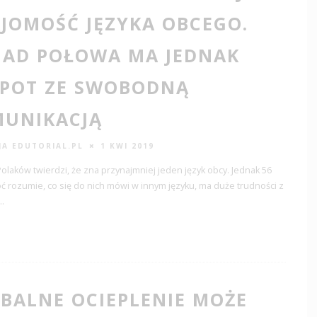
JOMOŚĆ JĘZYKA OBCEGO.
AD POŁOWA MA JEDNAK
POT ZE SWOBODNĄ
UNIKACJĄ
JA EDUTORIAL.PL
1 KWI 2019
Polaków twierdzi, że zna przynajmniej jeden język obcy. Jednak 56
oć rozumie, co się do nich mówi w innym języku, ma duże trudności z
..
BALNE OCIEPLENIE MOŻE