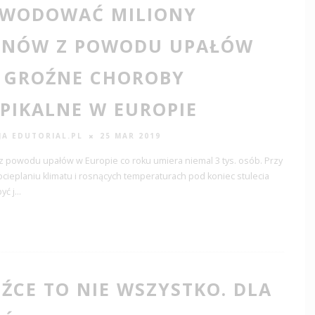
WODOWAĆ MILIONY
ONÓW Z POWODU UPAŁÓW
 GROŹNE CHOROBY
PIKALNE W EUROPIE
JA EDUTORIAL.PL
25 MAR 2019
z powodu upałów w Europie co roku umiera niemal 3 tys. osób. Przy
cieplaniu klimatu i rosnących temperaturach pod koniec stulecia
yć j
...
ŹCE TO NIE WSZYSTKO. DLA