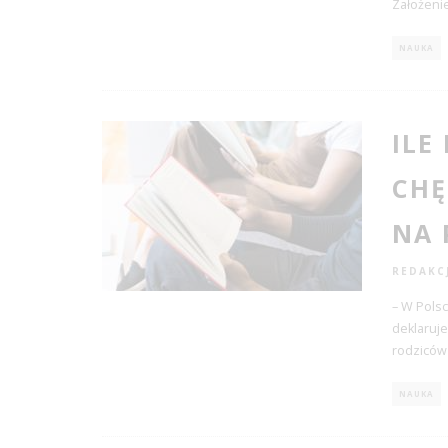
Założenie
NAUKA
ILE
CHĘ
NA 
REDAKC
– W Pols
deklaruje
rodziców
NAUKA