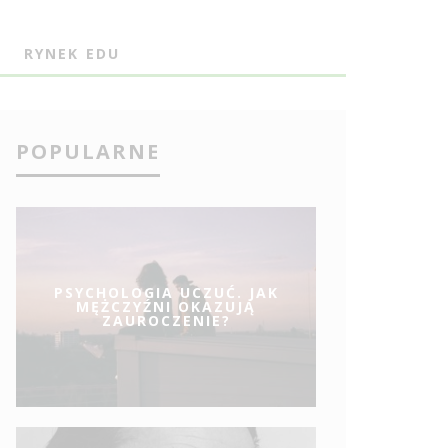
J
RYNEK EDU
POPULARNE
PSYCHOLOGIA UCZUĆ. JAK
MĘŻCZYŹNI OKAZUJĄ
ZAUROCZENIE?