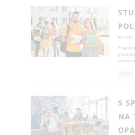
STU
POL
REDAKC
Z raport
procent s
co trzeci
NAUKA
5 S
NA 
OPA