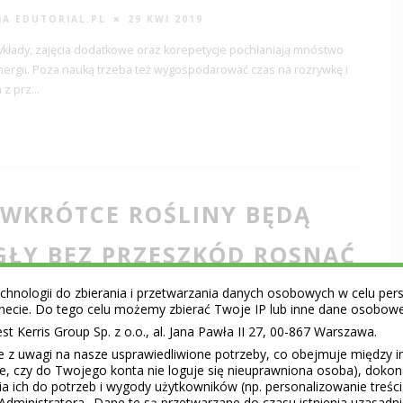
JA EDUTORIAL.PL
29 KWI 2019
ykłady, zajęcia dodatkowe oraz korepetycje pochłaniają mnóstwo
nergii. Poza nauką trzeba też wygospodarować czas na rozrywkę i
 z prz
...
 WKRÓTCE ROŚLINY BĘDĄ
ŁY BEZ PRZESZKÓD ROSNĄĆ
OSMOSIE!
hnologii do zbierania i przetwarzania danych osobowych w celu perso
ernecie. Do tego celu możemy zbierać Twoje IP lub inne dane osobow
 Kerris Group Sp. z o.o., al. Jana Pawła II 27, 00-867 Warszawa.
JA EDUTORIAL.PL
26 KWI 2019
e z uwagi na nasze usprawiedliwione potrzeby, co obejmuje między 
 roślin w Kosmosie jest możliwa. W przestrzeni kosmicznej wyrósł i
ie, czy do Twojego konta nie loguje się nieuprawniona osoba), doko
kwiat, a amerykańskim astronautom udało się wyhodować pszenicę.
a ich do potrzeb i wygody użytkowników (np. personalizowanie treśc
 Chi
...
Administratora.. Dane te są przetwarzane do czasu istnienia uzasadn