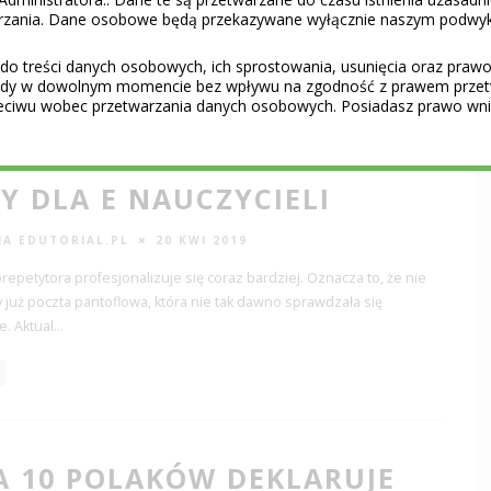
warzania. Dane osobowe będą przekazywane wyłącznie naszym podwy
do treści danych osobowych, ich sprostowania, usunięcia oraz prawo 
gody w dowolnym momencie bez wpływu na zgodność z prawem przet
eciwu wobec przetwarzania danych osobowych. Posiadasz prawo wnie
 PROMOWAĆ SWOJĄ WIEDZĘ?
Y DLA E NAUCZYCIELI
JA EDUTORIAL.PL
20 KWI 2019
epetytora profesjonalizuje się coraz bardziej. Oznacza to, że nie
 już poczta pantoflowa, która nie tak dawno sprawdzała się
. Aktual
...
A 10 POLAKÓW DEKLARUJE