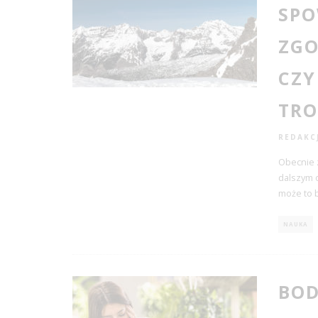
SPO
ZG
CZY
TRO
REDAKC
Obecnie 
dalszym o
może to b
NAUKA
BOD