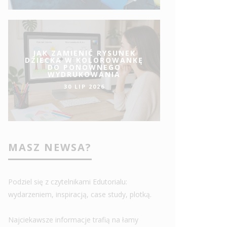
JAK ZAMIENIĆ RYSUNEK
DZIECKA W KOLOROWANKĘ
DO PONOWNEGO
WYDRUKOWANIA
30 LIP 2026
MASZ NEWSA?
Podziel się z czytelnikami Edutorialu:
wydarzeniem, inspiracją, case study, plotką.
Najciekawsze informacje trafią na łamy