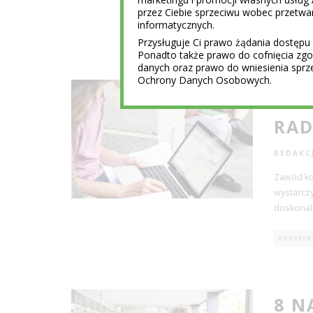
przez Ciebie sprzeciwu wobec przet
informatycznych.
NAUKA
Przysługuje Ci prawo żądania dostępu 
Ponadto także prawo do cofnięcia z
danych oraz prawo do wniesienia sprz
Ochrony Danych Osobowych.
JAK
RAD
REDAKC
Zawód kor
wystarczy
doskonale
EDUTECH
8 N