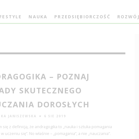
IFESTYLE
NAUKA
PRZEDSIĘBIORCZOŚĆ
ROZWÓ
RAGOGIKA – POZNAJ
ADY SKUTECZNEGO
CZANIA DOROSŁYCH
ZKA JANISZEWSKA
6 SIE 2019
 się z definicją, że andragogika to „nauka i sztuka pomagania
w uczeniu się”. No właśnie – „pomagania”, a nie „nauczania”.