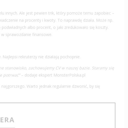
u innych. Ale jest pewien trik, który pomoże temu zapobiec –
świadczenie na procenty i kwoty. To naprawdę działa. Może np.
ę podwładnych albo procent, o jaki zredukowało się koszty.
ę w sprawozdanie finansowe.
 Najlepsi rekruterzy nie działają pochopnie.
tne stanowisko, zachowujemy CV w naszej bazie. Staramy się
że potrwać”
– dodaje ekspert MonsterPolska.pl
ć najgorszego. Warto jednak regularnie dzwonić, by się
TERA