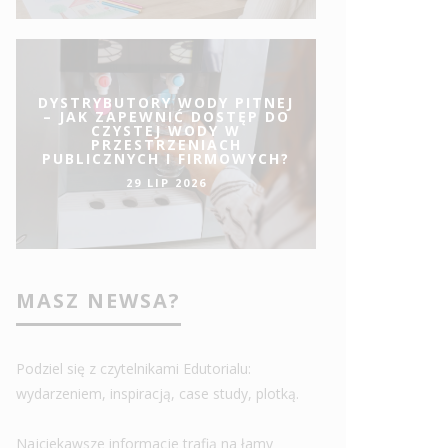
DYSTRYBUTORY WODY PITNEJ
– JAK ZAPEWNIĆ DOSTĘP DO
CZYSTEJ WODY W
PRZESTRZENIACH
PUBLICZNYCH I FIRMOWYCH?
29 LIP 2026
MASZ NEWSA?
Podziel się z czytelnikami Edutorialu:
wydarzeniem, inspiracją, case study, plotką.
Najciekawsze informacje trafią na łamy