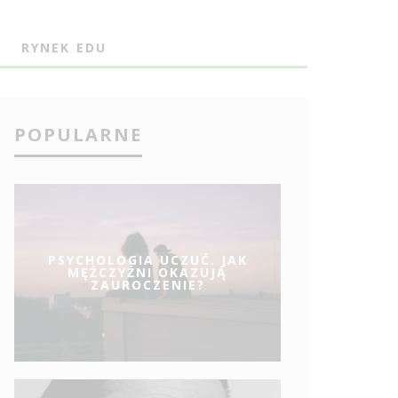
J
RYNEK EDU
POPULARNE
PSYCHOLOGIA UCZUĆ. JAK
MĘŻCZYŹNI OKAZUJĄ
ZAUROCZENIE?