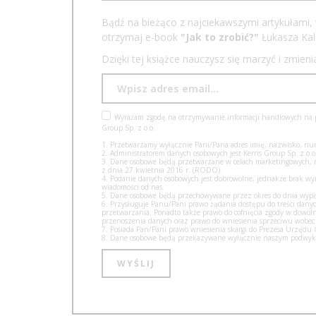
Bądź na bieżąco z najciekawszymi artykułami, 
otrzymaj e-book
"Jak to zrobić?"
Łukasza Kali
Dzięki tej książce nauczysz się marzyć i zmien
Wyrażam zgodę na otrzymywanie informacji handlowych na po
Group Sp. z o.o.
1. Przetwarzamy wyłącznie Pani/Pana adres imię, nazwisko, num
2. Administratorem danych osobowych jest Kerris Group Sp. z o.o.
3. Dane osobowe będą przetwarzane w celach marketingowych, na 
z dnia 27 kwietnia 2016 r. (RODO).
4. Podanie danych osobowych jest dobrowolne, jednakże brak w
wiadomości od nas.
5. Dane osobowe będą przechowywane przez okres do dnia wypisa
6. Przysługuje Panu/Pani prawo żądania dostępu do treści danyc
przetwarzania. Ponadto także prawo do cofnięcia zgody w dow
przenoszenia danych oraz prawo do wniesienia sprzeciwu wobec
7. Posiada Pan/Pani prawo wniesienia skargi do Prezesa Urzęd
8. Dane osobowe będą przekazywane wyłącznie naszym podwyko