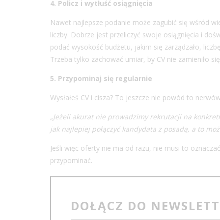
4. Policz i wytłuść osiągnięcia
Nawet najlepsze podanie może zagubić się wśród wiel
liczby. Dobrze jest przeliczyć swoje osiągnięcia i do
podać wysokość budżetu, jakim się zarządzało, liczb
Trzeba tylko zachować umiar, by CV nie zamieniło si
5. Przypominaj się regularnie
Wysłałeś CV i cisza? To jeszcze nie powód to nerwów.
„Jeżeli akurat nie prowadzimy rekrutacji na konkre
jak najlepiej połączyć kandydata z posadą, a to mo
Jeśli więc oferty nie ma od razu, nie musi to oznacza
przypominać.
DOŁĄCZ DO NEWSLET