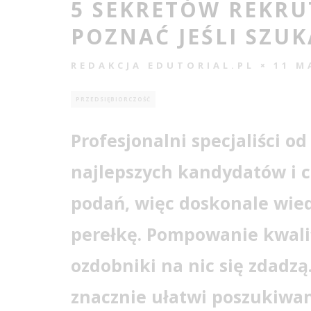
5 SEKRETÓW REKRU
POZNAĆ JEŚLI SZUK
REDAKCJA EDUTORIAL.PL
11 M
PRZEDSIĘBIORCZOŚĆ
Profesjonalni specjaliści od
najlepszych kandydatów i cz
podań, więc doskonale wied
perełkę. Pompowanie kwalifi
ozdobniki na nic się zdadzą
znacznie ułatwi poszukiwan