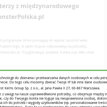
terzy z międzynarodowego
nsterPolska.pl
ych programów, które pomagają im wybrać spośród wielu
od kątem tego, w jakim stopniu odpowiadają na potrzeby,
słowa klucze. Przygotowując podanie, trzeba użyć kilku słów
 Wszystko szczegółowo sprawdzają. Ci najlepsi weryfikują
hnologii do zbierania i przetwarzania danych osobowych w celu perso
ernecie. Do tego celu możemy zbierać Twoje IP lub inne dane osobow
znościowych. Zanim złożymy papiery, musimy sprawdzić, czy
 Kerris Group Sp. z o.o., al. Jana Pawła II 27, 00-867 Warszawa.
rze czy LinkedIn jest aktualne. Jeśli piszesz w podaniu o
e z uwagi na nasze usprawiedliwione potrzeby, co obejmuje między 
k podaje, że dyrektorem do spraw marketingu, a Twitter, że
ie, czy do Twojego konta nie loguje się nieuprawniona osoba), doko
szystkie możliwe czerwone lampki. Wiarygodność takiego
a ich do potrzeb i wygody użytkowników (np. personalizowanie treśc
 strata.
Administratora.. Dane te są przetwarzane do czasu istnienia uzasadn