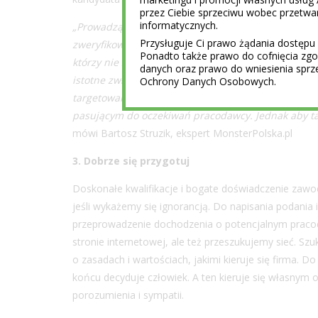
przez Ciebie sprzeciwu wobec przet
informatycznych.
„Prowadząc rekrutacje dla naszych klientów regularn
Przysługuje Ci prawo żądania dostępu 
zweryfikować informacje o kandydatach, ale coraz cz
Ponadto także prawo do cofnięcia z
którzy nie zgłosili się do nas sami, bo aktualnie ni
danych oraz prawo do wniesienia sprz
istotne zwłaszcza w przypadku wysoce specjalistyc
Ochrony Danych Osobowych.
targetowanej reklamy na Twitterze czy Facebooku. Dz
pasującym do oczekiwań pracodawcy. Jednak aby tak
mówi Bartosz Struzik, ekspert MonsterPolska.pl
3.
Dobrze się przygotuj
Doskonałe kwalifikacje i bogate doświadczenie zawo
jeśli wykażemy się ignorancją. Do napisania podania
przeprowadzenie dochodzenia o potencjalnym pracod
stronie internetowej, ale też przeszukujemy sieć. S
o zasadach i wartościach, jakimi kieruje się firma. 
końcu decyduje człowiek. A ten kieruje się własny
porozumienia i sympatii.