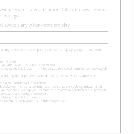
wydarzeniami i ofertami pracy. Dołącz do newslettera i
cińskiego.
iać swoje plany w konkretne projekty.
dany przeze mnie adres poczty elektronicznej, wysyłanych przez Kerris
er IP, e-mail.
, al. Jana Pawła II 27, 00-867 Warszawa.
podstawie art. 6 ust. 1 lit. f) rozporządzenia o ochronie danych osobowych
yrażenia zgody na przetwarzanie danych uniemożliwia otrzymywanie
nia się Pani/Pana z newslettera.
h osobowych, ich sprostowania, usunięcia oraz prawo do ograniczenia ich
olnym momencie bez wpływu na zgodność z prawem przetwarzania, prawo do
 przetwarzania danych osobowych,
u Ochrony Danych Osobowych.
nawcom, tj. dostawcom usług informatycznych.