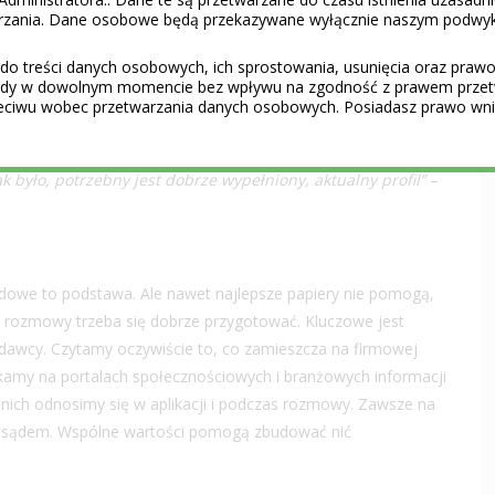
warzania. Dane osobowe będą przekazywane wyłącznie naszym podwy
ie korzystamy z social mediów. Nie tylko po to, aby
do treści danych osobowych, ich sprostowania, usunięcia oraz prawo 
ęściej po to, aby odnaleźć i skontaktować się z takimi,
gody w dowolnym momencie bez wpływu na zgodność z prawem przet
e szukają pracy. Takie wspomaganie rekrutacji jest bardzo
eciwu wobec przetwarzania danych osobowych. Posiadasz prawo wnie
znych stanowisk. Do tego celu używamy na przykład
ięki niej oferta pracy wyświetla się tylko osobom
 było, potrzebny jest dobrze wypełniony, aktualny profil”
–
dowe to podstawa. Ale nawet najlepsze papiery nie pomogą,
 i rozmowy trzeba się dobrze przygotować. Kluczowe jest
awcy. Czytamy oczywiście to, co zamieszcza na firmowej
zukamy na portalach społecznościowych i branżowych informacji
Do nich odnosimy się w aplikacji i podczas rozmowy. Zawsze na
m osądem. Wspólne wartości pomogą zbudować nić