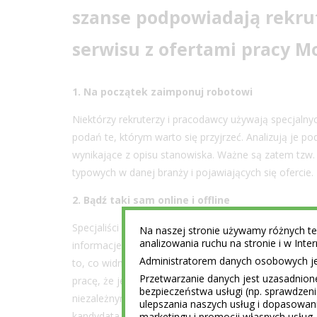
szanse podpowiadają rekru
serwisu z ofertami pracy
Mo
1. Na początek zaimponuj robotowi
Niektórzy rekruterzy i pracodawcy używają specjaln
podań te, którym warto się przyjrzeć. Analizują je p
wynikające z opisu stanowiska. Ważne są zatem tzw. 
typowych w danej branży i pojawiających się ofercie.
2. Bądź taki sam online i offline
Specjaliści od rekrutacji niczego nie biorą na wiarę.
Na naszej stronie używamy różnych tec
analizowania ruchu na stronie i w Int
informacje o kandydatach także na portalach społec
Administratorem danych osobowych jest
to, co widnieje na naszym profilu na Facebooku, Twite
Przetwarzanie danych jest uzasadnion
pracę, że jesteś szefem w firmie X, ale twój Faceboo
bezpieczeństwa usługi (np. sprawdzen
niezależnym konsultantem, rekruterowi zapalą się w
ulepszania naszych usług i dopasowani
kandydata będzie niewielka. Jednak to nie jedyna jego
marketingu i promocji własnych usług 