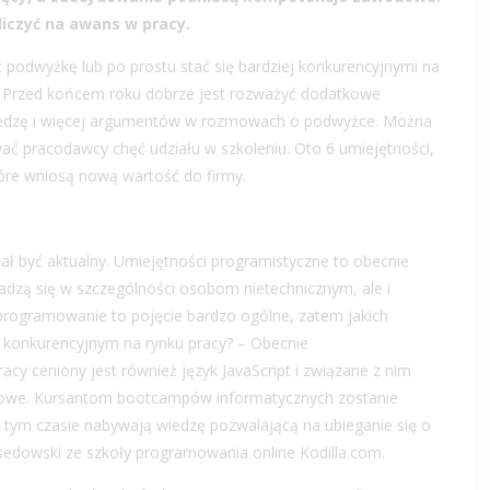
 liczyć na awans w pracy.
ać podwyżkę lub po prostu stać się bardziej konkurencyjnymi na
i. Przed końcem roku dobrze jest rozważyć dodatkowe
 wiedzę i więcej argumentów w rozmowach o podwyżce. Można
ć pracodawcy chęć udziału w szkoleniu. Oto 6 umiejętności,
które wniosą nową wartość do firmy.
ał być aktualny. Umiejętności programistyczne to obecnie
dzą się w szczególności osobom nietechnicznym, ale i
programowanie to pojęcie bardzo ogólne, zatem jakich
ć konkurencyjnym na rynku pracy? – Obecnie
racy ceniony jest również język JavaScript i związane z nim
ndowe. Kursantom bootcampów informatycznych zostanie
Po tym czasie nabywają wiedzę pozwalającą na ubieganie się o
edowski ze szkoły programowania online Kodilla.com.