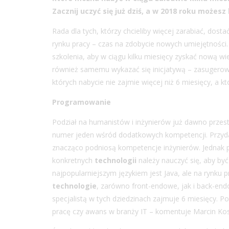
Zacznij uczyć się już dziś, a w 2018 roku możesz
Rada dla tych, którzy chcieliby więcej zarabiać, dost
rynku pracy – czas na zdobycie nowych umiejętnośc
szkolenia, aby w ciągu kilku miesięcy zyskać nową
również samemu wykazać się inicjatywą – zasugerowa
których nabycie nie zajmie więcej niż 6 miesięcy, a 
Programowanie
Podział na humanistów i inżynierów już dawno przest
numer jeden wśród dodatkowych kompetencji. Przyda
znacząco podniosą kompetencje inżynierów. Jednak 
konkretnych
technologii
należy nauczyć się, aby by
najpopularniejszym językiem jest Java, ale na rynku p
technologie
, zarówno front-endowe, jak i back-e
specjalistą w tych dziedzinach zajmuje 6 miesięcy. 
pracę czy awans w branży IT – komentuje Marcin Kos