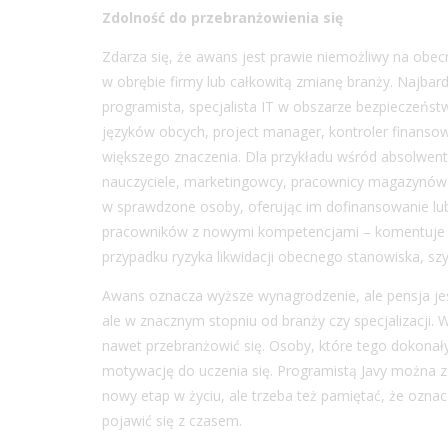
Zdolność do przebranżowienia się
Zdarza się, że awans jest prawie niemożliwy na ob
w obrębie firmy lub całkowitą zmianę branży. Najbard
programista, specjalista IT w obszarze bezpieczeństwa
języków obcych, project manager, kontroler finanso
większego znaczenia. Dla przykładu wśród absolwent
nauczyciele, marketingowcy, pracownicy magazynów c
w sprawdzone osoby, oferując im dofinansowanie lub
pracowników z nowymi kompetencjami – komentuje M
przypadku ryzyka likwidacji obecnego stanowiska, s
Awans oznacza wyższe wynagrodzenie, ale pensja jest
ale w znacznym stopniu od branży czy specjalizacji.
nawet przebranżowić się. Osoby, które tego dokonał
motywację do uczenia się. Programistą Javy można z
nowy etap w życiu, ale trzeba też pamiętać, że ozna
pojawić się z czasem.