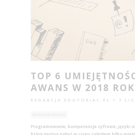
TOP 6 UMIEJĘTNOŚ
AWANS W 2018 RO
REDAKCJA EDUTORIAL.PL
7 LI
PRZEDSIĘBIORCZOŚĆ
Programowanie, kompetencje cyfrowe, języki ob
które można nabyć w ciągu zaledwie kilku mie