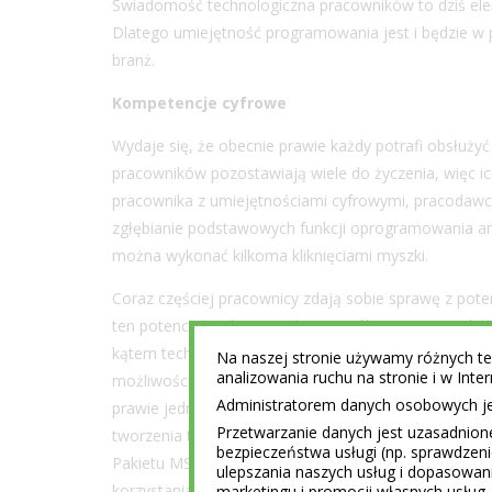
Świadomość technologiczna pracowników to dziś ele
Dlatego umiejętność programowania jest i będzie w
branż.
Kompetencje cyfrowe
Wydaje się, że obecnie prawie każdy potrafi obsłuży
pracowników pozostawiają wiele do życzenia, więc 
pracownika z umiejętnościami cyfrowymi, pracodawca
zgłębianie podstawowych funkcji oprogramowania ani
można wykonać kilkoma kliknięciami myszki.
Coraz częściej pracownicy zdają sobie sprawę z pote
ten potencjał wykorzystać. Szczególnie starsze poko
kątem technicznym. Potwierdzają to badania VMware
Na naszej stronie używamy różnych tec
analizowania ruchu na stronie i w Int
możliwości zasięgnięcia porad lub odbywania szkoleń 
Administratorem danych osobowych jest
prawie jedna trzecia (31%) osób z grupy 55+ podejm
Przetwarzanie danych jest uzasadnion
tworzenia treści online. Dlatego, jeśli umiejętności
bezpieczeństwa usługi (np. sprawdzen
Pakietu MS Office, to ostatni dzwonek, aby podnieść 
ulepszania naszych usług i dopasowani
korzystania z narzędzi biurowych, poczty elektronicz
marketingu i promocji własnych usług 