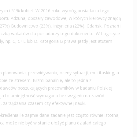
zyzn i 51% kobiet. W 2016 roku wymóg posiadania tego
aportu Adzuna, obszary zawodowe, w których kierowcy znajdą
 (27%) Budownictwo (23%), Inżynieria (22%). Gdańsk, Poznań i
 liczbą wakatów dla posiadaczy tego dokumentu. W Logistyce
y, np. C, C+E lub D. Kategoria B prawa jazdy jest atutem
 planowania, przewidywania, oceny sytuacji, multitasking, a
bie ze stresem. Brzmi banalnie, ale to jedna z
odawców poszukujących pracowników w badaniu Polskiej
acja to umiejętność wymagana bez względu na zawód.
 zarządzania czasem czy efektywnej nauki.
reślenia ile zajmie dane zadanie jest często równie istotna,
ca może nie być w stanie ułożyć planu działań całego