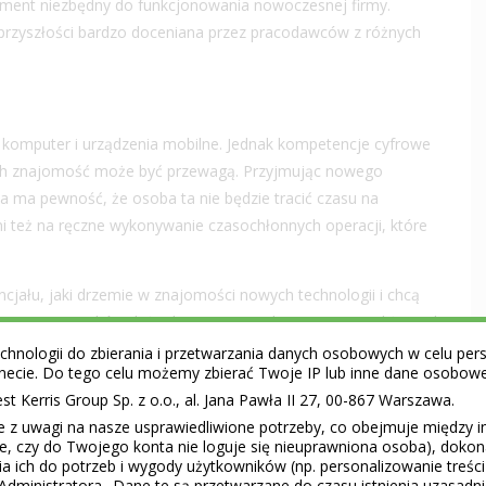
ment niezbędny do funkcjonowania nowoczesnej firmy.
 przyszłości bardzo doceniana przez pracodawców z różnych
ć komputer i urządzenia mobilne. Jednak kompetencje cyfrowe
ich znajomość może być przewagą. Przyjmując nowego
 ma pewność, że osoba ta nie będzie tracić czasu na
 też na ręczne wykonywanie czasochłonnych operacji, które
ncjału, jaki drzemie w znajomości nowych technologii i chcą
lenia pracowników dążą do rozwinięcia kompetencji, także pod
: 39% badanych z grupy wiekowej 45-54 czynnie poszukuje
hnologii do zbierania i przetwarzania danych osobowych w celu perso
ernecie. Do tego celu możemy zbierać Twoje IP lub inne dane osobow
w dziedzinie projektowania i tworzenia aplikacji mobilnych, a
 Kerris Group Sp. z o.o., al. Jana Pawła II 27, 00-867 Warszawa.
uje te same działania również w zakresie programowania i
e z uwagi na nasze usprawiedliwione potrzeby, co obejmuje między 
 cyfrowe kończą się na podstawowej obsłudze komputera i
ie, czy do Twojego konta nie loguje się nieuprawniona osoba), doko
swoje kompetencje i nie zostać w tyle. Zacznij od
nauki
a ich do potrzeb i wygody użytkowników (np. personalizowanie treśc
nej czy komunikatorów internetowych i rozwijaj się z zakresu
Administratora.. Dane te są przetwarzane do czasu istnienia uzasadn