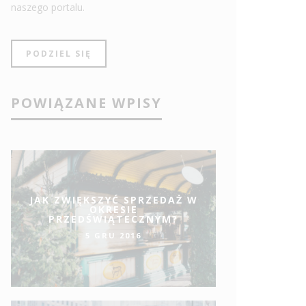
naszego portalu.
PODZIEL SIĘ
POWIĄZANE WPISY
JAK ZWIĘKSZYĆ SPRZEDAŻ W
OKRESIE
PRZEDŚWIĄTECZNYM?
5 GRU 2016