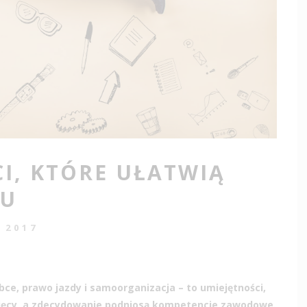
CI, KTÓRE UŁATWIĄ
KU
S 2017
ce, prawo jazdy i samoorganizacja – to umiejętności,
sięcy, a zdecydowanie podniosą kompetencje zawodowe.