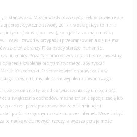
ecnym stanowisku. Można wtedy rozważyć przebranżowienie się
ziej perspektywiczne zawody 2017 r. według Hays to m.in.:
, inżynier (jakości, procesu), specjalista ze znajomością
wy. – Wiek i zawód w przypadku przebranżowienia się nie ma
ów szkoleń z branży IT są osoby starsze, humaniści,
zy urzędnicy. Poza tym pracodawcy coraz chętniej inwestują
 opłacenie szkolenia programistycznego, aby zyskać
arcin Kosedowski. Przebranżowienie sprawdza się w
zybkiego rozwoju firmy, ale także wypalenia zawodowego.
 uzależniona nie tylko od doświadczenia czy umiejętności,
 W celu zwiększenia dochodów, można zmienić specjalizację lub
y, są cenione przez pracodawców za determinację i
ostać po 6-miesięcznym szkoleniu przez internet. Może to być
cza to naukę wielu nowych rzeczy, a wyższa pensja może