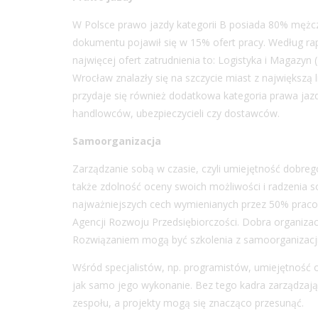
W Polsce prawo jazdy kategorii B posiada 80% mężc
dokumentu pojawił się w 15% ofert pracy. Według r
najwięcej ofert zatrudnienia to: Logistyka i Magazyn
Wrocław znalazły się na szczycie miast z największą
przydaje się również dodatkowa kategoria prawa jazd
handlowców, ubezpieczycieli czy dostawców.
Samoorganizacja
Zarządzanie sobą w czasie, czyli umiejętność dobrego
także zdolność oceny swoich możliwości i radzenia so
najważniejszych cech wymienianych przez 50% prac
Agencji Rozwoju Przedsiębiorczości. Dobra organiz
Rozwiązaniem mogą być szkolenia z samoorganizacji,
Wśród specjalistów, np. programistów, umiejętność ok
jak samo jego wykonanie. Bez tego kadra zarządzają
zespołu, a projekty mogą się znacząco przesunąć.