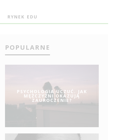
J
RYNEK EDU
POPULARNE
PSYCHOLOGIA UCZUĆ. JAK
MĘŻCZYŹNI OKAZUJĄ
ZAUROCZENIE?