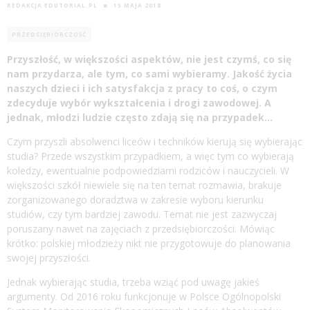
REDAKCJA EDUTORIAL.PL
15 MAJA 2018
PRZEDSIĘBIORCZOŚĆ
Przyszłość, w większości aspektów, nie jest czymś, co się
nam przydarza, ale tym, co sami wybieramy. Jakość życia
naszych dzieci i ich satysfakcja z pracy to coś, o czym
zdecyduje wybór wykształcenia i drogi zawodowej. A
jednak, młodzi ludzie często zdają się na przypadek…
Czym przyszli absolwenci liceów i techników kierują się wybierając
studia? Przede wszystkim przypadkiem, a więc tym co wybierają
koledzy, ewentualnie podpowiedziami rodziców i nauczycieli. W
większości szkół niewiele się na ten temat rozmawia, brakuje
zorganizowanego doradztwa w zakresie wyboru kierunku
studiów, czy tym bardziej zawodu. Temat nie jest zazwyczaj
poruszany nawet na zajęciach z przedsiębiorczości. Mówiąc
krótko: polskiej młodzieży nikt nie przygotowuje do planowania
swojej przyszłości.
Jednak wybierając studia, trzeba wziąć pod uwagę jakieś
argumenty. Od 2016 roku funkcjonuje w Polsce Ogólnopolski