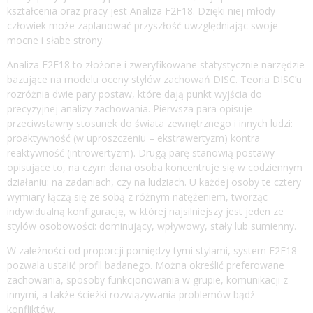
kształcenia oraz pracy jest Analiza F2F18. Dzięki niej młody
człowiek może zaplanować przyszłość uwzględniając swoje
mocne i słabe strony.
Analiza F2F18 to złożone i zweryfikowane statystycznie narzędzie
bazujące na modelu oceny stylów zachowań DISC. Teoria DISC’u
rozróżnia dwie pary postaw, które dają punkt wyjścia do
precyzyjnej analizy zachowania. Pierwsza para opisuje
przeciwstawny stosunek do świata zewnętrznego i innych ludzi:
proaktywność (w uproszczeniu – ekstrawertyzm) kontra
reaktywność (introwertyzm). Drugą parę stanowią postawy
opisujące to, na czym dana osoba koncentruje się w codziennym
działaniu: na zadaniach, czy na ludziach. U każdej osoby te cztery
wymiary łączą się ze sobą z różnym natężeniem, tworząc
indywidualną konfigurację, w której najsilniejszy jest jeden ze
stylów osobowości: dominujący, wpływowy, stały lub sumienny.
W zależności od proporcji pomiędzy tymi stylami, system F2F18
pozwala ustalić profil badanego. Można określić preferowane
zachowania, sposoby funkcjonowania w grupie, komunikacji z
innymi, a także ścieżki rozwiązywania problemów bądź
konfliktów.