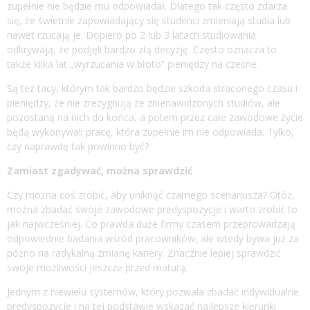
zupełnie nie będzie mu odpowiadał. Dlatego tak często zdarza
się, że świetnie zapowiadający się studenci zmieniają studia lub
nawet rzucają je. Dopiero po 2 lub 3 latach studiowania
odkrywają, że podjęli bardzo złą decyzję. Często oznacza to
także kilka lat „wyrzucania w błoto” pieniędzy na czesne.
Są też tacy, którym tak bardzo będzie szkoda straconego czasu i
pieniędzy, że nie zrezygnują ze znienawidzonych studiów, ale
pozostaną na nich do końca, a potem przez całe zawodowe życie
będą wykonywali pracę, która zupełnie im nie odpowiada. Tylko,
czy naprawdę tak powinno być?
Zamiast zgadywać, można sprawdzić
Czy można coś zrobić, aby uniknąć czarnego scenariusza? Otóż,
można zbadać swoje zawodowe predyspozycje i warto zrobić to
jak najwcześniej. Co prawda duże firmy czasem przeprowadzają
odpowiednie badania wśród pracowników, ale wtedy bywa już za
późno na radykalną zmianę kariery. Znacznie lepiej sprawdzić
swoje możliwości jeszcze przed maturą.
Jednym z niewielu systemów, który pozwala zbadać indywidualne
predyspozycje i na tej podstawie wskazać najlepsze kierunki