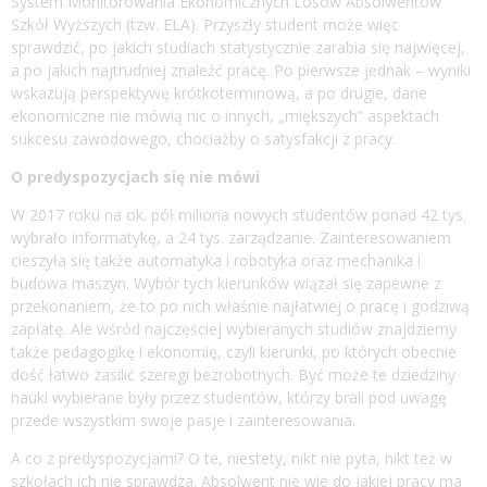
System Monitorowania Ekonomicznych Losów Absolwentów
Szkół Wyższych (tzw. ELA). Przyszły student może więc
sprawdzić, po jakich studiach statystycznie zarabia się najwięcej,
a po jakich najtrudniej znaleźć pracę. Po pierwsze jednak – wyniki
wskazują perspektywę krótkoterminową, a po drugie, dane
ekonomiczne nie mówią nic o innych, „miększych” aspektach
sukcesu zawodowego, chociażby o satysfakcji z pracy.
O predyspozycjach się nie mówi
W 2017 roku na ok. pół miliona nowych studentów ponad 42 tys.
wybrało informatykę, a 24 tys. zarządzanie. Zainteresowaniem
cieszyła się także automatyka i robotyka oraz mechanika i
budowa maszyn. Wybór tych kierunków wiązał się zapewne z
przekonaniem, że to po nich właśnie najłatwiej o pracę i godziwą
zapłatę. Ale wśród najczęściej wybieranych studiów znajdziemy
także pedagogikę i ekonomię, czyli kierunki, po których obecnie
dość łatwo zasilić szeregi bezrobotnych. Być może te dziedziny
nauki wybierane były przez studentów, którzy brali pod uwagę
przede wszystkim swoje pasje i zainteresowania.
A co z predyspozycjami? O te, niestety, nikt nie pyta, nikt też w
szkołach ich nie sprawdza. Absolwent nie wie do jakiej pracy ma