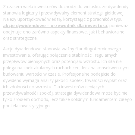
Z czasem wielu inwestorów dochodzi do wniosku, że dywidendy
stanowią logiczny i przewidywalny element strategii giełdowej.
Należy uporządkować wiedzę, korzystając z poradników typu
akcje dywidendowe – przewodnik dla inwestora
, ponieważ
obejmuje ono zarówno aspekty finansowe, jak i behawioralne
oraz strategiczne.
Akcje dywidendowe stanowią ważny filar długoterminowego
inwestowania, oferując połączenie stabilności, regularnych
przepływów pieniężnych oraz potencjału wzrostu. Ich siła nie
polega na spektakularnych ruchach cen, lecz na konsekwentnym
budowaniu wartości w czasie. Profesjonalne podejście do
dywidend wymaga analizy jakości spółek, trwałości wypłat oraz
ich zdolności do wzrostu. Dla inwestorów ceniących
przewidywalność i spokój, strategia dywidendowa może być nie
tylko źródłem dochodu, lecz także solidnym fundamentem całego
portfela inwestycyjnego.