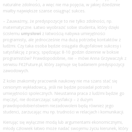
naturalne zdolności, a więc nie ma pojęcia, w jakiej dziedzinie
miałby największe szanse osiągnąć sukces.
– Zauważmy, że predyspozycje to nie tylko zdolności, np.
matematyczne. Łatwo wyobrazić sobie studenta, który dzięki
ścisłemu
umysłowi
z łatwością nabywa umiejętności
programisty, ale jednocześnie ma dużą potrzebę kontaktów z
ludźmi. Czy taka osoba będzie osiągała długofalowe sukcesy i
satysfakcję z pracy, spędzając 8-10 godzin dziennie w boksie
programistów? Prawdopodobnie, nie – mówi Anna Grzywaczyk z
serwisu
Fit2Future.pl
, który zajmuje się badaniem predyspozycji
zawodowych.
Z kolei znakomity pracownik naukowy nie ma szans stać się
cenionym wykładowcą, jeśli nie będzie posiadał potrzeb i
umiejętności społecznych. Nieustanna praca z ludźmi będzie go
męczyć, nie dostarczając satysfakcji – z dużym
prawdopodobieństwem niezadowoleni będą również jego
studenci, zarzucając mu np. trudności w relacjach i komunikacji.
Kierując się wyłącznie modą lub argumentami ekonomicznymi,
młody człowiek łatwo może nadać swojemu życiu kierunek, który