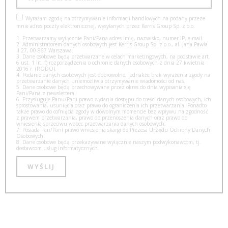
Wyrażam zgodę na otrzymywanie informacji handlowych na podany przeze
mnie adres poczty elektronicznej, wysyłanych przez Kerris Group Sp. z o.o.
1. Przetwarzamy wyłącznie Pani/Pana adres imię, nazwisko, numer IP, e-mail.
2. Administratorem danych osobowych jest Kerris Group Sp. z o.o., al. Jana Pawła
II 27, 00-867 Warszawa.
3. Dane osobowe będą przetwarzane w celach marketingowych, na podstawie art.
6 ust. 1 lit. f) rozporządzenia o ochronie danych osobowych z dnia 27 kwietnia
2016 r. (RODO).
4. Podanie danych osobowych jest dobrowolne, jednakże brak wyrażenia zgody na
przetwarzanie danych uniemożliwia otrzymywanie wiadomości od nas.
5. Dane osobowe będą przechowywane przez okres do dnia wypisania się
Pani/Pana z newslettera.
6. Przysługuje Panu/Pani prawo żądania dostępu do treści danych osobowych, ich
sprostowania, usunięcia oraz prawo do ograniczenia ich przetwarzania. Ponadto
także prawo do cofnięcia zgody w dowolnym momencie bez wpływu na zgodność
z prawem przetwarzania, prawo do przenoszenia danych oraz prawo do
wniesienia sprzeciwu wobec przetwarzania danych osobowych,
7. Posiada Pan/Pani prawo wniesienia skargi do Prezesa Urzędu Ochrony Danych
Osobowych.
8. Dane osobowe będą przekazywane wyłącznie naszym podwykonawcom, tj.
dostawcom usług informatycznych.