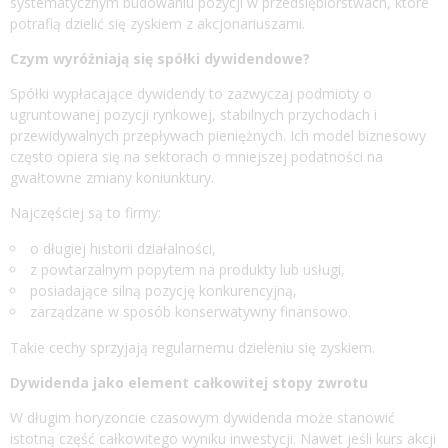
systematycznym budowaniu pozycji w przedsiębiorstwach, które
potrafią dzielić się zyskiem z akcjonariuszami.
Czym wyróżniają się spółki dywidendowe?
Spółki wypłacające dywidendy to zazwyczaj podmioty o
ugruntowanej pozycji rynkowej, stabilnych przychodach i
przewidywalnych przepływach pieniężnych. Ich model biznesowy
często opiera się na sektorach o mniejszej podatności na
gwałtowne zmiany koniunktury.
Najczęściej są to firmy:
o długiej historii działalności,
z powtarzalnym popytem na produkty lub usługi,
posiadające silną pozycję konkurencyjną,
zarządzane w sposób konserwatywny finansowo.
Takie cechy sprzyjają regularnemu dzieleniu się zyskiem.
Dywidenda jako element całkowitej stopy zwrotu
W długim horyzoncie czasowym dywidenda może stanowić
istotną część całkowitego wyniku inwestycji. Nawet jeśli kurs akcji