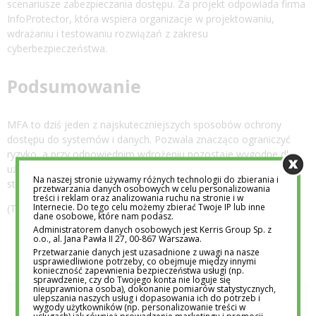
scenariusze zabezpieczania dostępu. Za projekt odpowiada firma
InfoProtector, która wspiera organizacje w projektowaniu,
wdrażaniu i testowaniu rozwiązań z zakresu
cyberbezpieczeństwa.
Podsumowanie
MFA to dziś jeden z najskuteczniejszych sposobów ochrony
dostępu do systemów i danych. Pozwala znacząco ograniczyć
ryzyko, a przy odpowiednim wdrożeniu pozostaje wygodne dla
użytkowników i łatwe w zarządzaniu. W połączeniu z edukacją
Na naszej stronie używamy różnych technologii do zbierania i
stanowi solidny fundament nowoczesnego bezpieczeństwa IT.
przetwarzania danych osobowych w celu personalizowania
treści i reklam oraz analizowania ruchu na stronie i w
Internecie. Do tego celu możemy zbierać Twoje IP lub inne
(Tekst sponsorowany)
dane osobowe, które nam podasz.
Administratorem danych osobowych jest Kerris Group Sp. z
o.o., al. Jana Pawła II 27, 00-867 Warszawa.
Przetwarzanie danych jest uzasadnione z uwagi na nasze
usprawiedliwione potrzeby, co obejmuje między innymi
konieczność zapewnienia bezpieczeństwa usługi (np.
sprawdzenie, czy do Twojego konta nie loguje się
nieuprawniona osoba), dokonanie pomiarów statystycznych,
ulepszania naszych usług i dopasowania ich do potrzeb i
wygody użytkowników (np. personalizowanie treści w
REDAKCJA EDUTORIAL.PL