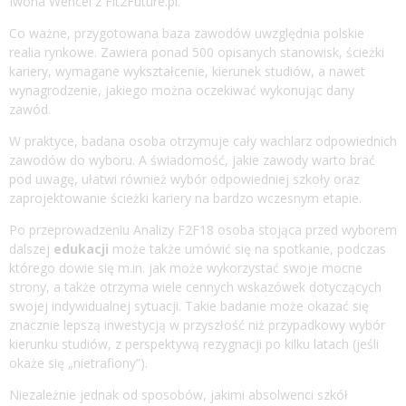
Iwona Wencel z
Fit2Future.pl
.
Co ważne, przygotowana baza zawodów uwzględnia polskie
realia rynkowe. Zawiera ponad 500 opisanych stanowisk, ścieżki
kariery, wymagane wykształcenie, kierunek studiów, a nawet
wynagrodzenie, jakiego można oczekiwać wykonując dany
zawód.
W praktyce, badana osoba otrzymuje cały wachlarz odpowiednich
zawodów do wyboru. A świadomość, jakie zawody warto brać
pod uwagę, ułatwi również wybór odpowiedniej szkoły oraz
zaprojektowanie ścieżki kariery na bardzo wczesnym etapie.
Po przeprowadzeniu Analizy F2F18 osoba stojąca przed wyborem
dalszej
edukacji
może także umówić się na spotkanie, podczas
którego dowie się m.in. jak może wykorzystać swoje mocne
strony, a także otrzyma wiele cennych wskazówek dotyczących
swojej indywidualnej sytuacji. Takie badanie może okazać się
znacznie lepszą inwestycją w przyszłość niż przypadkowy wybór
kierunku studiów, z perspektywą rezygnacji po kilku latach (jeśli
okaże się „nietrafiony”).
Niezależnie jednak od sposobów, jakimi absolwenci szkół