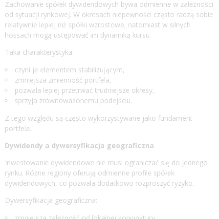
Zachowanie spółek dywidendowych bywa odmienne w zależności
od sytuacji rynkowej. W okresach niepewności często radzą sobie
relatywnie lepiej niż spółki wzrostowe, natomiast w silnych
hossach mogą ustępować im dynamiką kursu.
Taka charakterystyka:
czyni je elementem stabilizującym,
zmniejsza zmienność portfela,
pozwala lepiej przetrwać trudniejsze okresy,
sprzyja zrównoważonemu podejściu.
Z tego względu są często wykorzystywane jako fundament
portfela.
Dywidendy a dywersyfikacja geograficzna
Inwestowanie dywidendowe nie musi ograniczać się do jednego
rynku. Różne regiony oferują odmienne profile spółek
dywidendowych, co pozwala dodatkowo rozproszyć ryzyko.
Dywersyfikacja geograficzna:
zmniejsza zależność od lokalnej koniunktury,