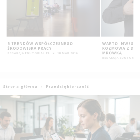
WARTO INWESTOWAĆ W STUDIA MBA –
POLSKIE UCZELN
ROZMOWA Z DREM HAB. RAFAŁEM
WYZWANIA
MRÓWKĄ
WITOLD ORŁOWSKI
REDAKCJA EDUTORIAL.PL
12 LIS 2015
Strona główna
Przedsiębiorczość