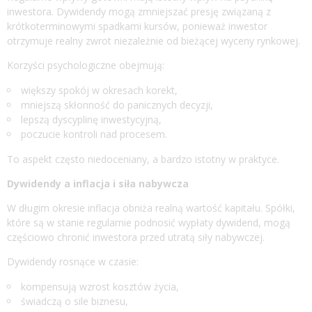
inwestora. Dywidendy mogą zmniejszać presję związaną z
krótkoterminowymi spadkami kursów, ponieważ inwestor
otrzymuje realny zwrot niezależnie od bieżącej wyceny rynkowej.
Korzyści psychologiczne obejmują:
większy spokój w okresach korekt,
mniejszą skłonność do panicznych decyzji,
lepszą dyscyplinę inwestycyjną,
poczucie kontroli nad procesem.
To aspekt często niedoceniany, a bardzo istotny w praktyce.
Dywidendy a inflacja i siła nabywcza
W długim okresie inflacja obniża realną wartość kapitału. Spółki,
które są w stanie regularnie podnosić wypłaty dywidend, mogą
częściowo chronić inwestora przed utratą siły nabywczej.
Dywidendy rosnące w czasie:
kompensują wzrost kosztów życia,
świadczą o sile biznesu,