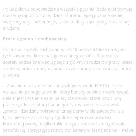
Po udzieleniu odpowiedzi na wszystkie pytania, badany otrzymuje
obszerny raport o sobie, dzięki któremu lepiej poznaje siebie,
swoje wybory i preferencje, także te dotyczące pracy oraz relacji
z ludźmi.
Praca zgodna z osobowością
Poza analizą stylu zachowania, F2F18 pozwala także na wybór
tych zawodów, które pasują do danego profilu. Stanowiska
zostały podzielone według pięciu głównych rodzajów pracy: praca
z ludźmi, praca z danymi, praca z rzeczami, praca twórcza i praca
z naturą.
– Zadaniem rekomendacji przyszłego zawodu F2F18 nie jest
wskazanie jednego zawodu, który badany powinien wykonywać.
Celem jest ustalenie całej palety stanowisk, które umożliwią
pracę zgodną z naturą badanego. Np. w rodzinie stanowisk
„prawo i dziedziny pokrewne” znajdziemy wiele zawodów, ale
tylko niektóre z nich będą zgodne z typem osobowości
konkretnej osoby. A tylko takie mogą się wiązać z długotrwałą
satysfakcją, sprzyjającą rozwojowi kariery w tej dziedzinie – mówi