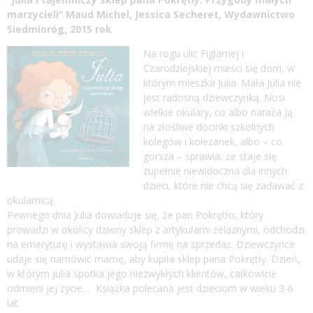
marzycieli” Maud Michel, Jessica Secheret, Wydawnictwo
Siedmioróg, 2015 rok
Na rogu ulic Figlarnej i
Czarodziejskiej mieści się dom, w
którym mieszka Julia. Mała Julia nie
jest radosną dziewczynką. Nosi
wielkie okulary, co albo naraża ją
na złośliwe docinki szkolnych
kolegów i koleżanek, albo – co
gorsza – sprawia, że staje się
zupełnie niewidoczna dla innych
dzieci, które nie chcą się zadawać z
okularnicą.
Pewnego dnia Julia dowiaduje się, że pan Pokrętło, który
prowadzi w okolicy dziwny sklep z artykułami żelaznymi, odchodzi
na emeryturę i wystawia swoją firmę na sprzedaż. Dziewczynce
udaje się namówić mamę, aby kupiła sklep pana Pokrętły. Dzień,
w którym Julia spotka jego niezwykłych klientów, całkowicie
odmieni jej życie… Książka polecana jest dzieciom w wieku 3-6
lat.