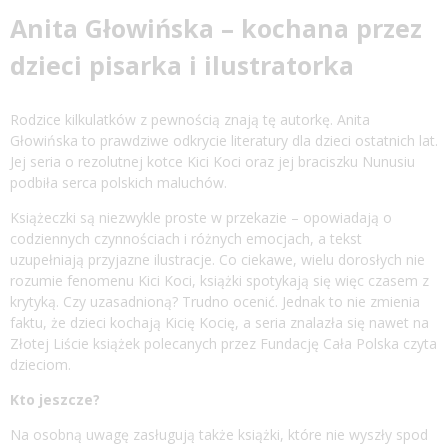
Anita Głowińska – kochana przez
dzieci pisarka i ilustratorka
Rodzice kilkulatków z pewnością znają tę autorkę. Anita
Głowińska to prawdziwe odkrycie literatury dla dzieci ostatnich lat.
Jej seria o rezolutnej kotce Kici Koci oraz jej braciszku Nunusiu
podbiła serca polskich maluchów.
Książeczki są niezwykle proste w przekazie – opowiadają o
codziennych czynnościach i różnych emocjach, a tekst
uzupełniają przyjazne ilustracje. Co ciekawe, wielu dorosłych nie
rozumie fenomenu Kici Koci, książki spotykają się więc czasem z
krytyką. Czy uzasadnioną? Trudno ocenić. Jednak to nie zmienia
faktu, że dzieci kochają Kicię Kocię, a seria znalazła się nawet na
Złotej Liście książek polecanych przez Fundację Cała Polska czyta
dzieciom.
Kto jeszcze?
Na osobną uwagę zasługują także książki, które nie wyszły spod