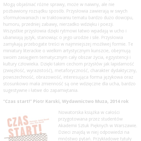
Mogą objaśniać różne sprawy, może w naiwny, ale nie
pozbawiony rozsądku sposób. Przysłowia zawierają w swych
sformułowaniach i w traktowaniu tematu bardzo dużo dowcipu,
humoru, przedniej zabawy, nierzadko wdzięku i poezji.
Wszystkie przysłowia dzięki rytmowi łatwo wpadają w ucho i
ubarwiają język, stanowiąc o jego urodzie i sile. Przysłowia
zamykają przebogate treści w najmniejszej możliwej formie. Te
miniatury literackie o wielkim artystycznym kunszcie, obejmują
swoim zasięgiem tematycznym cały obszar życia, egzystencji i
kultury człowieka. Dzięki takim cechom przysłów jak lapidarność
(zwięzłość, wyrazistość), metaforyczność, charakter dydaktyczny,
powszechność, obrazowość, interesująca forma językowa oraz
stosunkowo mała zmienność są one wdzięczne dla ucha, bardzo
sugestywne i łatwe do zapamiętania.
“Czas start!” Piotr Karski, Wydawnictwo Muza, 2014 rok
Nowatorska książka w całości
przygotowana przez studentów
Akademii Sztuk Pięknych w Warszawie.
Dzieci znajdą w niej odpowiedzi na
mnóstwo pytań. Przykładowe tytuły