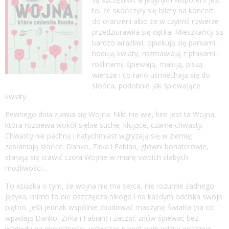
to, że skończyły się bilety na koncert
do oranżerii albo że w czyimś rowerze
przedziurawiła się dętka. Mieszkańcy są
bardzo wrażliwi, opiekują się parkami,
hodują kwiaty, rozmawiają z ptakami i
roślinami, śpiewają, malują, piszą
wiersze i co rano uśmiechają się do
słońca, podobnie jak śpiewające
kwiaty.
Pewnego dnia zjawia się Wojna. Nikt nie wie, kim jest ta Wojna,
która rozsiewa wokół siebie suche, kłujące, czarne chwasty.
Chwasty nie pachną i natychmiast wgryzają się w ziemię;
zasłaniają słońce. Danko, Zirka i Fabian, główni bohaterowie,
starają się stawić czoła Wojnie w miarę swoich słabych
możliwości…
To książka o tym, że wojna nie ma serca, nie rozumie żadnego
języka, mimo to nie oszczędza nikogo i na każdym odciska swoje
piętno. Jeśli jednak wspólnie zbudować maszynę Światła (na co
wpadają Danko, Zirka i Fabian) i zacząć znów śpiewać bez
względu na okoliczności, wówczas nawet najbardziej wrażliwe