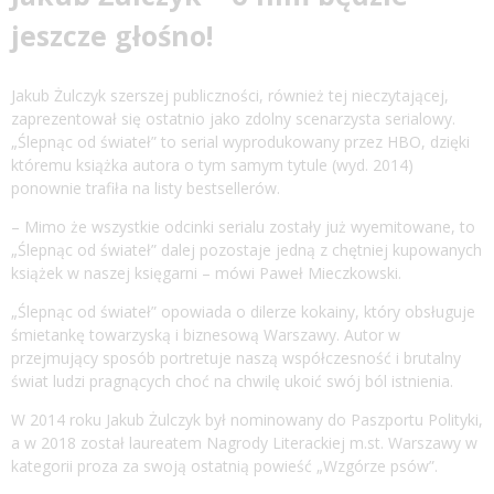
jeszcze głośno!
Jakub Żulczyk szerszej publiczności, również tej nieczytającej,
zaprezentował się ostatnio jako zdolny scenarzysta serialowy.
„Ślepnąc od świateł” to serial wyprodukowany przez HBO, dzięki
któremu książka autora o tym samym tytule (wyd. 2014)
ponownie trafiła na listy bestsellerów.
– Mimo że wszystkie odcinki serialu zostały już wyemitowane, to
„Ślepnąc od świateł” dalej pozostaje jedną z chętniej kupowanych
książek w naszej księgarni – mówi Paweł Mieczkowski.
„Ślepnąc od świateł” opowiada o dilerze kokainy, który obsługuje
śmietankę towarzyską i biznesową Warszawy. Autor w
przejmujący sposób portretuje naszą współczesność i brutalny
świat ludzi pragnących choć na chwilę ukoić swój ból istnienia.
W 2014 roku Jakub Żulczyk był nominowany do Paszportu Polityki,
a w 2018 został laureatem Nagrody Literackiej m.st. Warszawy w
kategorii proza za swoją ostatnią powieść „Wzgórze psów”.