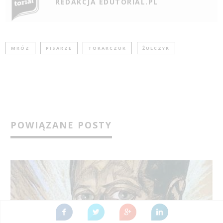
REDAKCJA EDUTORIAL.PL
MRÓZ
PISARZE
TOKARCZUK
ŻULCZYK
POWIĄZANE POSTY