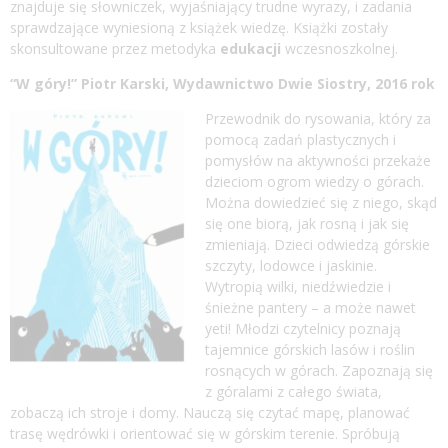
znajduje się słowniczek, wyjaśniający trudne wyrazy, i zadania
sprawdzające wyniesioną z książek wiedzę. Książki zostały
skonsultowane przez metodyka
edukacji
wczesnoszkolnej.
“W góry!” Piotr Karski, Wydawnictwo Dwie Siostry, 2016 rok
Przewodnik do rysowania, który za
pomocą zadań plastycznych i
pomysłów na aktywności przekaże
dzieciom ogrom wiedzy o górach.
Można d
owiedzieć się z niego, skąd
się one biorą, jak rosną i jak się
zmieniają. Dzieci odwiedzą górskie
szczyty, lodowce i jaskinie.
Wytropią wilki, niedźwiedzie i
śnieżne pantery – a może nawet
yeti! Młodzi czytelnicy poznają
tajemnice górskich lasów i roślin
rosnących w górach. Zapoznają się
z góralami z całego świata,
zobaczą ich stroje i domy. Nauczą się czytać mapę, planować
trasę wędrówki i orientować się w górskim terenie. Spróbują