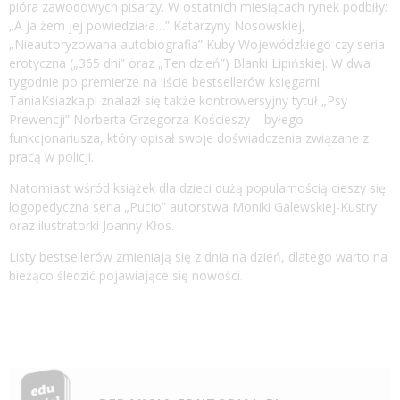
pióra zawodowych pisarzy. W ostatnich miesiącach rynek podbiły:
„A ja żem jej powiedziała…” Katarzyny Nosowskiej,
„Nieautoryzowana autobiografia” Kuby Wojewódzkiego czy seria
erotyczna („365 dni” oraz „Ten dzień”) Blanki Lipińskiej. W dwa
tygodnie po premierze na liście bestsellerów księgarni
TaniaKsiazka.pl znalazł się także kontrowersyjny tytuł „Psy
Prewencji” Norberta Grzegorza Kościeszy – byłego
funkcjonariusza, który opisał swoje doświadczenia związane z
pracą w policji.
Natomiast wśród książek dla dzieci dużą popularnością cieszy się
logopedyczna seria „Pucio” autorstwa Moniki Galewskiej-Kustry
oraz ilustratorki Joanny Kłos.
Listy bestsellerów zmieniają się z dnia na dzień, dlatego warto na
bieżąco śledzić pojawiające się nowości.