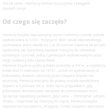
100 lat temu – tłumaczy Michał Goszczyński z księgarni
Gandalf.com.pl.
Od czego się zaczęło?
Pierwsza książka napisana przy użyciu ruchomej czcionki została
wydrukowana w 1234 r. Pozycja to zbiór zasad odpowiedniego
zachowania, która składa się z aż 50 tomów! Dwieście lat po tym
wydarzeniu Jan Gutenberg wynalazł maszynę do odlewania
ruchomych czcionek; jedną z pierwszych wydrukowanymi przez
niego publikacji była słynna Biblia.
Pierwsze książki w języku polskim powstały w XIV w., a najstarszy
polski druk to kalendarz na 1474 r.; został on wydrukowany w
krakowskiej drukarni założonej przez Kaspera Straube rok
wcześniej. Pierwsza maszyna do pisania została wynaleziona
dopiero w II połowie XIX w. Stało się to przypadkiem, gdy
próbowano skonstruować narzędzie do numerowania stron.
Sprzęt był napędzany pedałem, gdyż autor – Christopher Latham
Sholes – inspirował się maszyną do szycia. Pierwsza książka
napisana na maszynie to „Przygody Tomka Sawyera” autorstwa