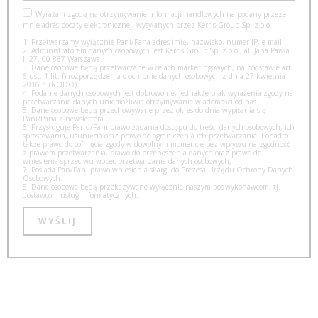
Wyrażam zgodę na otrzymywanie informacji handlowych na podany przeze
mnie adres poczty elektronicznej, wysyłanych przez Kerris Group Sp. z o.o.
1. Przetwarzamy wyłącznie Pani/Pana adres imię, nazwisko, numer IP, e-mail.
2. Administratorem danych osobowych jest Kerris Group Sp. z o.o., al. Jana Pawła
II 27, 00-867 Warszawa.
3. Dane osobowe będą przetwarzane w celach marketingowych, na podstawie art.
6 ust. 1 lit. f) rozporządzenia o ochronie danych osobowych z dnia 27 kwietnia
2016 r. (RODO).
4. Podanie danych osobowych jest dobrowolne, jednakże brak wyrażenia zgody na
przetwarzanie danych uniemożliwia otrzymywanie wiadomości od nas.
5. Dane osobowe będą przechowywane przez okres do dnia wypisania się
Pani/Pana z newslettera.
6. Przysługuje Panu/Pani prawo żądania dostępu do treści danych osobowych, ich
sprostowania, usunięcia oraz prawo do ograniczenia ich przetwarzania. Ponadto
także prawo do cofnięcia zgody w dowolnym momencie bez wpływu na zgodność
z prawem przetwarzania, prawo do przenoszenia danych oraz prawo do
wniesienia sprzeciwu wobec przetwarzania danych osobowych,
7. Posiada Pan/Pani prawo wniesienia skargi do Prezesa Urzędu Ochrony Danych
Osobowych.
8. Dane osobowe będą przekazywane wyłącznie naszym podwykonawcom, tj.
dostawcom usług informatycznych.