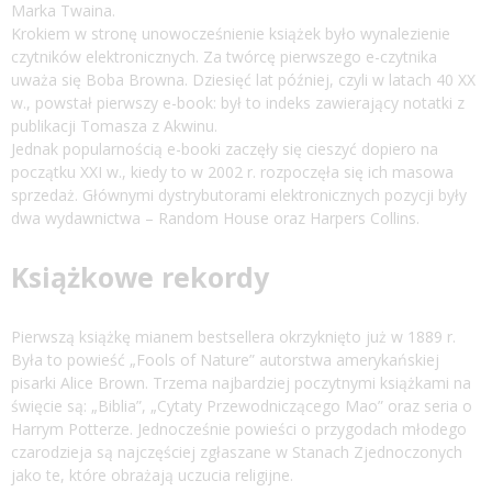
Marka Twaina.
Krokiem w stronę unowocześnienie książek było wynalezienie
czytników elektronicznych. Za twórcę pierwszego e-czytnika
uważa się Boba Browna. Dziesięć lat później, czyli w latach 40 XX
w., powstał pierwszy e-book: był to indeks zawierający notatki z
publikacji Tomasza z Akwinu.
Jednak popularnością e-booki zaczęły się cieszyć dopiero na
początku XXI w., kiedy to w 2002 r. rozpoczęła się ich masowa
sprzedaż. Głównymi dystrybutorami elektronicznych pozycji były
dwa wydawnictwa – Random House oraz Harpers Collins.
Książkowe rekordy
Pierwszą książkę mianem bestsellera okrzyknięto już w 1889 r.
Była to powieść „Fools of Nature” autorstwa amerykańskiej
pisarki Alice Brown. Trzema najbardziej poczytnymi książkami na
święcie są: „Biblia”, „Cytaty Przewodniczącego Mao” oraz seria o
Harrym Potterze. Jednocześnie powieści o przygodach młodego
czarodzieja są najczęściej zgłaszane w Stanach Zjednoczonych
jako te, które obrażają uczucia religijne.