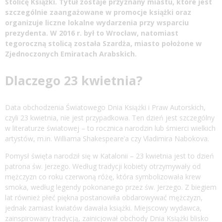
Stolicę Książki. Tytuł zostaje przyznany miastu, które jest
szczególnie zaangażowane w promocje książki oraz
organizuje liczne lokalne wydarzenia przy wsparciu
prezydenta. W 2016 r. był to Wrocław, natomiast
tegoroczną stolicą została Szardża, miasto położone w
Zjednoczonych Emiratach Arabskich.
Dlaczego 23 kwietnia?
Data obchodzenia Światowego Dnia Książki i Praw Autorskich,
czyli 23 kwietnia, nie jest przypadkowa. Ten dzień jest szczególny
w literaturze światowej – to rocznica narodzin lub śmierci wielkich
artystów, m.in. Williama Shakespeare’a czy Vladimira Nabokova.
Pomysł święta narodził się w Katalonii – 23 kwietnia jest to dzień
patrona św. Jerzego. Według tradycji kobiety otrzymywały od
mężczyzn co roku czerwoną różę, która symbolizowała krew
smoka, według legendy pokonanego przez św. Jerzego. Z biegiem
lat również płeć piękna postanowiła obdarowywać mężczyzn,
jednak zamiast kwiatów dawała książki. Miejscowy wydawca,
zainspirowany tradycją, zainicjował obchody Dnia Książki blisko