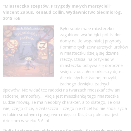
“Miasteczko szeptów. Przygody małych marzycieli”
Vincent Zabus, Renaud Collin, Wydawnictwo Siedmioróg,
2015 rok
Było sobie małe miasteczko
zagubione wśród łąk i pól. Ładne
domy na tle wspaniałej przyrody.
Pomimo tych zewnętrznych uroków
w miasteczku dzieją się dziwne
rzeczy. Dzisiaj na przykład w
miasteczku odbywa się doroczne
święto z udziałem orkiestry dętej.
Ale nie słychać żadnej muzyki,
żadnego dźwięku, żadnych
śpiewów. Nie widać też radości na twarzach mieszkańców ani
radosnej atmosfery… Alicja jest mieszkanką tego miasteczka.
Ludzie mówią, że ma niedobry charakter, a to dlatego, że ona
wie, czego chce, a zwłaszcza – czego nie chce! Bo nie znosi życia
w takim smutnym i posępnym miejscu! Książka polecana jest
dzieciom w wieku 3-6 lat.
“Julia i tajemniczy sklep pana Pokrętły. Przygody małych