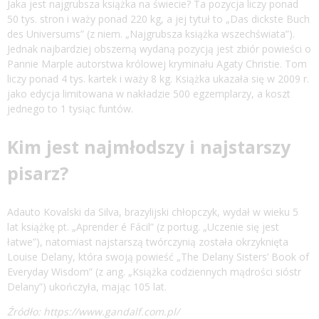
Jaka jest najgrubsza książka na świecie? Ta pozycja liczy ponad
50 tys. stron i waży ponad 220 kg, a jej tytuł to „Das dickste Buch
des Universums” (z niem. „Najgrubsza książka wszechświata”).
Jednak najbardziej obszerną wydaną pozycją jest zbiór powieści o
Pannie Marple autorstwa królowej kryminału Agaty Christie. Tom
liczy ponad 4 tys. kartek i waży 8 kg. Książka ukazała się w 2009 r.
jako edycja limitowana w nakładzie 500 egzemplarzy, a koszt
jednego to 1 tysiąc funtów.
Kim jest najmłodszy i najstarszy
pisarz?
Adauto Kovalski da Silva, brazylijski chłopczyk, wydał w wieku 5
lat książkę pt. „Aprender é Fácil” (z portug. „Uczenie się jest
łatwe”), natomiast najstarszą twórczynią została okrzyknięta
Louise Delany, która swoją powieść „The Delany Sisters’ Book of
Everyday Wisdom” (z ang. „Książka codziennych mądrości sióstr
Delany”) ukończyła, mając 105 lat.
Źródło: https://www.gandalf.com.pl/