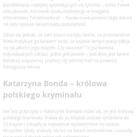
pięćdziesięciu najlepiej sprzedających się tytułów – mówi Paweł
Mieczkowski, kierownik działu marketingu w księgarni
internetowej TaniaKsiazka.pl. – Każda nowa powieść tego autora
od razu zyskuje niesamowitą popularność.
Zdaje się jednak, że sam pisarz ma tylu fanów, co przeciwników.
Wielu krytykuje go bowiem za to, że szybkie tempo pracy odbija
się na jakości jego książek. Czy słusznie? To już kwestia
indywidualnych odczuć. Jedno jest pewne – jeśli ktoś jest fanem
literatury popularnej, prędzej czy później trafi na powieści
Remigiusza Mroza.
Katarzyna Bonda – królowa
polskiego kryminału
Nie bez przyczyny o Katarzynie Bondzie mówi się, że jest królową
polskiego kryminału. Prawa do jej książek zostały sprzedane do
13 krajów i zakupiły je największe wydawnictwa na świecie.
Wszystkie tytuły znalazły się też na listach bestsellerów i rozeszły
się w ponad dwóch milionach egzemplarzy!