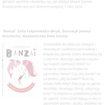
górskich sportów i dowiedzą się, jak zdobyć Mount Everest.
Książka polecana jest dzieciom powyżej 7 roku życia.
“Banzai” Zofia Fabjanowska-Micyk, ilustracje Joanna
Grochocka, Wydawnictwo Dwie Siostry
Przewodnik dla dzieci po znanych i
nieznanych osobliwościach kultury i
krajobrazu Japonii. Dzieci dowiedzą się
z niej m.in. d
laczego Japonię nazywa
się Krajem Kwitnącej Wiśni? Co
oznacza czerwona kropka na
japońskiej fladze? Czy „daj dziobu” to
na pewno „daj buziaka”? Skąd się
wzięła Hello Kitty? Dlaczego w Japonii
złodzieje, okradając domy, zdejmują
buty? Ta książka to prawdziwa podróż
po Japonii. Dzieci przeczytają w niej o
japońskim piśmie i języku, jedzeniu na