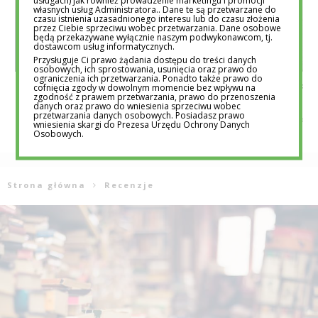
usługach) jak również prowadzenie marketingu i promocji
własnych usług Administratora.. Dane te są przetwarzane do
czasu istnienia uzasadnionego interesu lub do czasu złożenia
przez Ciebie sprzeciwu wobec przetwarzania. Dane osobowe
będą przekazywane wyłącznie naszym podwykonawcom, tj.
dostawcom usług informatycznych.
Przysługuje Ci prawo żądania dostępu do treści danych
osobowych, ich sprostowania, usunięcia oraz prawo do
ograniczenia ich przetwarzania. Ponadto także prawo do
cofnięcia zgody w dowolnym momencie bez wpływu na
ZAŁÓŻ OKULARY I POCZUJ SIĘ JAK
PONAD 60 PROC. 
zgodność z prawem przetwarzania, prawo do przenoszenia
PORZUCONE DZIECKO – AKCJA SOS WIOSKI
KORZYSTA Z UR
danych oraz prawo do wniesienia sprzeciwu wobec
DZIECIĘCEJ
REDAKCJA EDUTORIAL
przetwarzania danych osobowych. Posiadasz prawo
REDAKCJA EDUTORIAL.PL
21 MAR 2016
wniesienia skargi do Prezesa Urzędu Ochrony Danych
Osobowych.
Strona główna
Recenzje