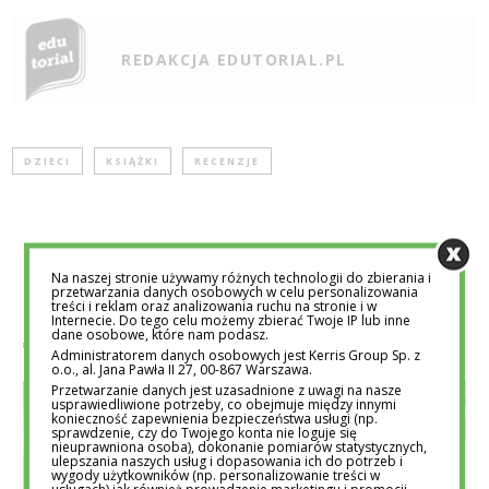
REDAKCJA EDUTORIAL.PL
DZIECI
KSIĄŻKI
RECENZJE
Na naszej stronie używamy różnych technologii do zbierania i
przetwarzania danych osobowych w celu personalizowania
treści i reklam oraz analizowania ruchu na stronie i w
POWIĄZANE POSTY
Internecie. Do tego celu możemy zbierać Twoje IP lub inne
dane osobowe, które nam podasz.
Administratorem danych osobowych jest Kerris Group Sp. z
o.o., al. Jana Pawła II 27, 00-867 Warszawa.
Przetwarzanie danych jest uzasadnione z uwagi na nasze
usprawiedliwione potrzeby, co obejmuje między innymi
konieczność zapewnienia bezpieczeństwa usługi (np.
sprawdzenie, czy do Twojego konta nie loguje się
nieuprawniona osoba), dokonanie pomiarów statystycznych,
ulepszania naszych usług i dopasowania ich do potrzeb i
wygody użytkowników (np. personalizowanie treści w