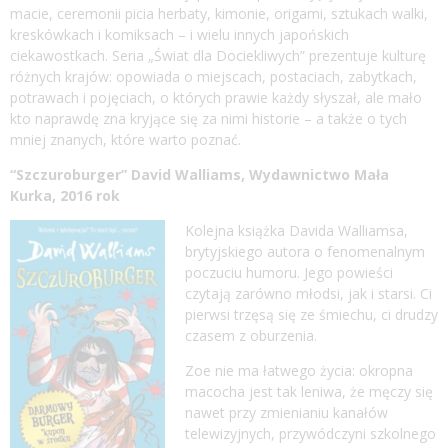
macie, ceremonii picia herbaty, kimonie, origami, sztukach walki,
kreskówkach i komiksach – i wielu innych japońskich
ciekawostkach. Seria „Świat dla Dociekliwych” prezentuje kulturę
różnych krajów: opowiada o miejscach, postaciach, zabytkach,
potrawach i pojęciach, o których prawie każdy słyszał, ale mało
kto naprawdę zna kryjące się za nimi historie – a także o tych
mniej znanych, które warto poznać.
“Szczuroburger” David Walliams, Wydawnictwo Mała
Kurka, 2016 rok
Kolejna książka Davida Walliamsa,
brytyjskiego autora o fenomenalnym
poczuciu humoru. Jego powieści
czytają zarówno młodsi, jak i starsi. Ci
pierwsi trzęsą się ze śmiechu, ci drudzy
czasem z oburzenia.
Zoe nie ma łatwego życia: okropna
macocha jest tak leniwa, że męczy się
nawet przy zmienianiu kanałów
telewizyjnych, przywódczyni szkolnego