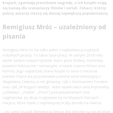
krajach, zgarniają prestiżowe nagrody, a ich książki stają
się kanwą dla scenariuszy filmów i seriali. Zobacz, którzy
polscy autorzy cieszą się dzisiaj największą popularnością.
Remigiusz Mróz – uzależniony od
pisania
Remigiusz Mróz to nie tylko jeden z najbardziej poczytnych
rodzimych pisarzy. To także tytan pracy. W samym 2018 roku
wydał siedem nowych tytułów. Autor pisze thrillery, kryminały,
powieści historyczne i sensacyjne, a nawet science-fiction oraz
horrory. Jego najbardziej znane książki to seria o mecenas
Joannie Chyłce (na jej podstawie powstał serial telewizyjny z
Magdaleną Cielecką w roli głównej), cykl z Komisarzem Forstem
oraz cykl „W kręgach władzy”. Autor wydał także serię kryminalną
(„Enklawa”, „Połów”, „Prom”) pod pseudonimem Ove
Løgmansbø. Jej akcja rozgrywała się na Wyspach Owczych –
miejscu, które słynie z najmniejszej liczby zbrodni na świecie.
– Aż sześć książek Remigiusza Mroza jest obecnie na naszej liście