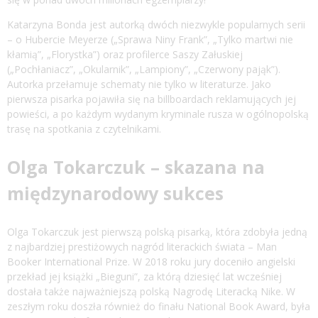
Katarzyna Bonda jest autorką dwóch niezwykle popularnych serii
– o Hubercie Meyerze („Sprawa Niny Frank”, „Tylko martwi nie
kłamią”, „Florystka”) oraz profilerce Saszy Załuskiej
(„Pochłaniacz”, „Okularnik”, „Lampiony”, „Czerwony pająk”).
Autorka przełamuje schematy nie tylko w literaturze. Jako
pierwsza pisarka pojawiła się na billboardach reklamujących jej
powieści, a po każdym wydanym kryminale rusza w ogólnopolską
trasę na spotkania z czytelnikami.
Olga Tokarczuk – skazana na
międzynarodowy sukces
Olga Tokarczuk jest pierwszą polską pisarką, która zdobyła jedną
z najbardziej prestiżowych nagród literackich świata – Man
Booker International Prize. W 2018 roku jury doceniło angielski
przekład jej książki „Bieguni”, za którą dziesięć lat wcześniej
dostała także najważniejszą polską Nagrodę Literacką Nike. W
zeszłym roku doszła również do finału National Book Award, była