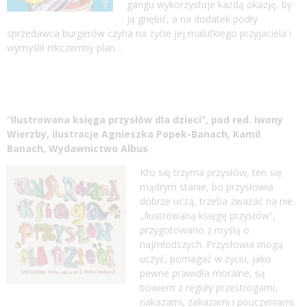
gangu wykorzystuje każdą okazję, by
ją gnębić, a na dodatek podły
sprzedawca burgerów czyha na życie jej malutkiego przyjaciela i
wymyślił nikczemny plan…
“Ilustrowana księga przysłów dla dzieci”, pod red. Iwony
Wierzby, ilustracje Agnieszka Popek-Banach, Kamil
Banach, Wydawnictwo Albus
Kto się trzyma przysłów, ten się
mądrym stanie, bo przysłowia
dobrze uczą, trzeba zważać na nie.
„Ilustrowaną księgę przysłów”,
przygotowano z myślą o
najmłodszych. Przysłowia mogą
uczyć, pomagać w życiu, jako
pewne prawidła moralne, są
bowiem z reguły przestrogami,
nakazami, zakazami i pouczeniami.