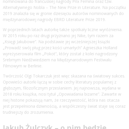
nominowana do francuskiej nagrody Prix Femina oraz tzw.
Alternatywnego Nobla – The New Prize in Literature. Na początku
2019 znalazła się w gronie dziesięciu autorów nominowanych do
międzynarodowej nagrody EBRD Literature Prize 2019.
W poprzednich latach autorkę także spotkały liczne wyróżnienia.
W 2015 roku po raz drugi przyznano jej Nike, tym razem za
„Księgi Jakubowe”. Na podstawie jej wcześniejszej książki
„Prowadź swój pług przez kości umarłych” Agnieszka Holland
wyreżyserowała film „Pokot”, który został z kolei nagrodzony
Srebrnym Niedźwiedziem na Międzynarodowym Festiwalu
Filmowym w Berlinie.
Twórczość Olgi Tokarczuk jest więc skazana na światowy sukces.
Opowieści autorki łączą w sobie cechy literatury popularnej z
głębszym, filozoficznym przesłaniem. Jej najnowsza, wydana w
2018 roku książka, nosi tytuł „Opowiadania bizarne”. Zawarte w
niej historie pokazują nam, że rzeczywistość, która nas otacza
jest przepełniona dziwnością, a współczesny świat staje się coraz
trudniejszy do zrozumienia.
Jakub Żulczyk – o nim będzie