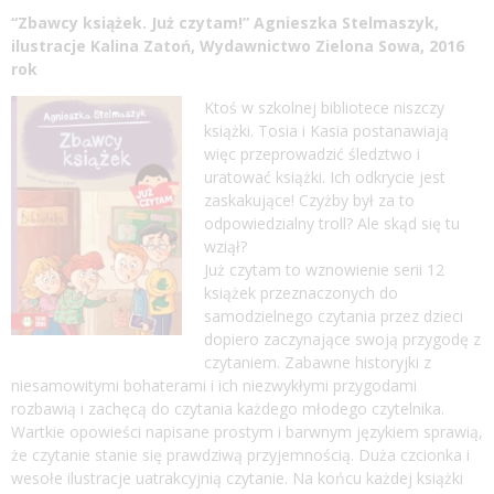
“Zbawcy książek. Już czytam!” Agnieszka Stelmaszyk,
ilustracje Kalina Zatoń, Wydawnictwo Zielona Sowa, 2016
rok
Ktoś w szkolnej bibliotece niszczy
książki. Tosia i Kasia postanawiają
więc przeprowadzić śledztwo i
uratować książki. Ich odkrycie jest
zaskakujące! Czyżby był za to
odpowiedzialny troll? Ale skąd się tu
wziął?
Już czytam to wznowienie serii 12
książek przeznaczonych do
samodzielnego czytania przez dzieci
dopiero zaczynające swoją przygodę z
czytaniem. Zabawne historyjki z
niesamowitymi bohaterami i ich niezwykłymi przygodami
rozbawią i zachęcą do czytania każdego młodego czytelnika.
Wartkie opowieści napisane prostym i barwnym językiem sprawią,
że czytanie stanie się prawdziwą przyjemnością. Duża czcionka i
wesołe ilustracje uatrakcyjnią czytanie. Na końcu każdej książki