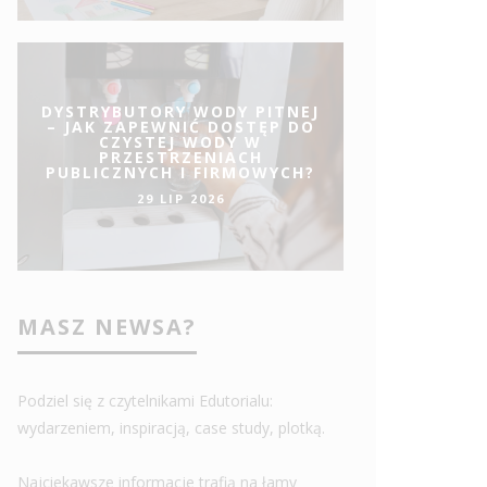
DYSTRYBUTORY WODY PITNEJ
– JAK ZAPEWNIĆ DOSTĘP DO
CZYSTEJ WODY W
PRZESTRZENIACH
PUBLICZNYCH I FIRMOWYCH?
29 LIP 2026
MASZ NEWSA?
Podziel się z czytelnikami Edutorialu:
wydarzeniem, inspiracją, case study, plotką.
Najciekawsze informacje trafią na łamy