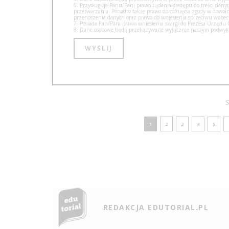
6. Przysługuje Panu/Pani prawo żądania dostępu do treści danyc
przetwarzania. Ponadto także prawo do cofnięcia zgody w dow
przenoszenia danych oraz prawo do wniesienia sprzeciwu wobec
7. Posiada Pan/Pani prawo wniesienia skargi do Prezesa Urzęd
8. Dane osobowe będą przekazywane wyłącznie naszym podwyko
S
1
2
3
4
5
REDAKCJA EDUTORIAL.PL