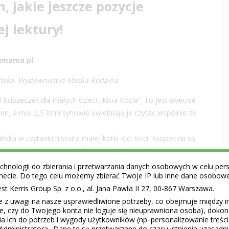
 jakie jeszcze pozycje
ej lektury!
umama.pl
wińska, Wydawnictwo Media Rodzina
 książeczek dla małych dzieci „Kicia Kocia”. To jest obecnie
n, a moi 2,5-letni synowie uwielbiają je czytać wspólnie ze
lekka w czytaniu historia małej kotki Kici Koci. Książeczki są
ne, więc na bazie samych ilustracji dziecko może nam-
orię swoimi słowami.
hnologii do zbierania i przetwarzania danych osobowych w celu perso
ernecie. Do tego celu możemy zbierać Twoje IP lub inne dane osobow
siążeczek najbardziej to odniesienie przygód Kici Koci do
 Kerris Group Sp. z o.o., al. Jana Pawła II 27, 00-867 Warszawa.
chorzy, Kicia Kocia też była chora, więc czytaliśmy cały
e z uwagi na nasze usprawiedliwione potrzeby, co obejmuje między 
dzyskiwania
zdrowia
. Gdy przyszedł czas powrotu do
ie, czy do Twojego konta nie loguje się nieuprawniona osoba), doko
k rano Kicia Kocia idzie z uśmiechem do przedszkola i co ją
a ich do potrzeb i wygody użytkowników (np. personalizowanie treśc
ik,
nauka
mówienia „Dzień dobry”, pierwsza wizyta na
Administratora.. Dane te są przetwarzane do czasu istnienia uzasadn