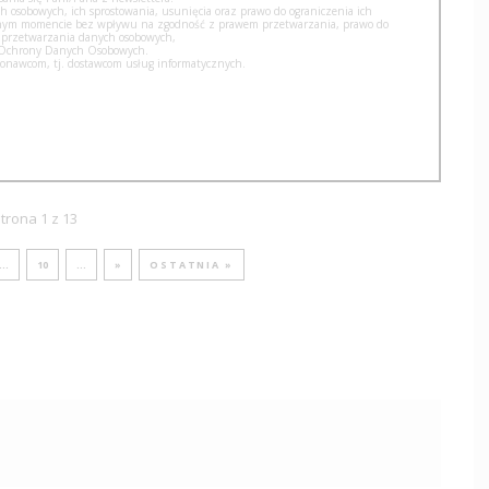
h osobowych, ich sprostowania, usunięcia oraz prawo do ograniczenia ich
olnym momencie bez wpływu na zgodność z prawem przetwarzania, prawo do
 przetwarzania danych osobowych,
u Ochrony Danych Osobowych.
nawcom, tj. dostawcom usług informatycznych.
trona 1 z 13
...
10
...
»
OSTATNIA »