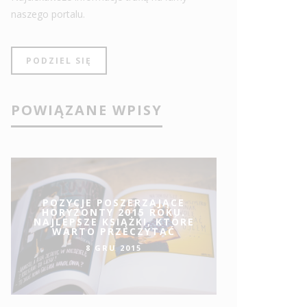
naszego portalu.
PODZIEL SIĘ
POWIĄZANE WPISY
POZYCJE POSZERZAJĄCE
HORYZONTY 2015 ROKU.
NAJLEPSZE KSIĄŻKI, KTÓRE
WARTO PRZECZYTAĆ
8 GRU 2015