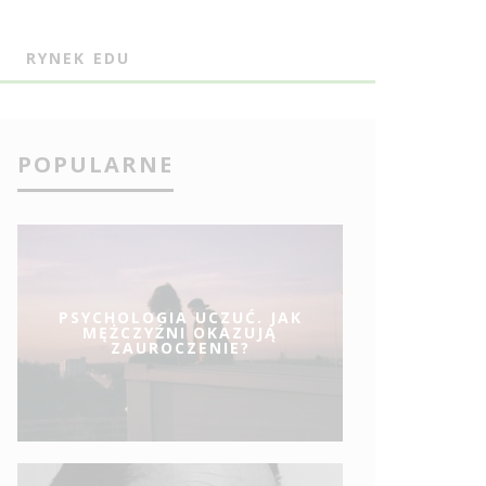
J
RYNEK EDU
POPULARNE
PSYCHOLOGIA UCZUĆ. JAK
MĘŻCZYŹNI OKAZUJĄ
ZAUROCZENIE?