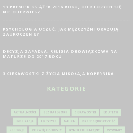
13 PREMIER KSIĄŻEK 2016 ROKU, OD KTÓRYCH SIĘ
NIE ODERWIESZ
PSYCHOLOGIA UCZUĆ. JAK MĘŻCZYŹNI OKAZUJĄ
ZAUROCZENIE?
DECYZJA ZAPADŁA: RELIGIA OBOWIĄZKOWA NA
MATURZE OD 2017 ROKU
3 CIEKAWOSTKI Z ŻYCIA MIKOŁAJA KOPERNIKA
KATEGORIE
AKTUALNOŚCI
BEZ KATEGORII
CIEKAWOSTKI
EDUTECH
INSPIRACJA
LIFESTYLE
NAUKA
PRZEDSIĘBIORCZOŚĆ
RECENZJE
ROZWÓJ OSOBISTY
RYNEK EDUKACYJNY
WYWIADY