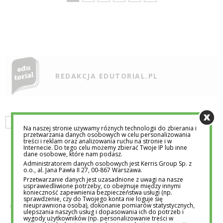
REDAKCJA EDUTORIAL.PL
LIFESTYLE
MOTYWACJA
NAUKA
ROZWÓJ
Na naszej stronie używamy różnych technologii do zbierania i
przetwarzania danych osobowych w celu personalizowania
treści i reklam oraz analizowania ruchu na stronie i w
Internecie. Do tego celu możemy zbierać Twoje IP lub inne
dane osobowe, które nam podasz.
Administratorem danych osobowych jest Kerris Group Sp. z
o.o., al. Jana Pawła II 27, 00-867 Warszawa.
Przetwarzanie danych jest uzasadnione z uwagi na nasze
usprawiedliwione potrzeby, co obejmuje między innymi
konieczność zapewnienia bezpieczeństwa usługi (np.
POWIĄZANE POSTY
sprawdzenie, czy do Twojego konta nie loguje się
nieuprawniona osoba), dokonanie pomiarów statystycznych,
ulepszania naszych usług i dopasowania ich do potrzeb i
wygody użytkowników (np. personalizowanie treści w