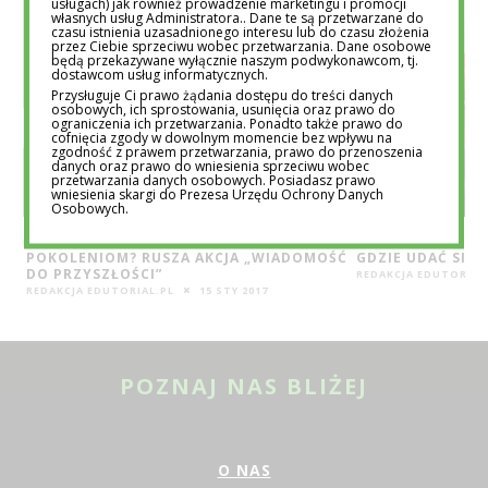
usługach) jak również prowadzenie marketingu i promocji
własnych usług Administratora.. Dane te są przetwarzane do
czasu istnienia uzasadnionego interesu lub do czasu złożenia
przez Ciebie sprzeciwu wobec przetwarzania. Dane osobowe
będą przekazywane wyłącznie naszym podwykonawcom, tj.
dostawcom usług informatycznych.
Przysługuje Ci prawo żądania dostępu do treści danych
osobowych, ich sprostowania, usunięcia oraz prawo do
ograniczenia ich przetwarzania. Ponadto także prawo do
cofnięcia zgody w dowolnym momencie bez wpływu na
zgodność z prawem przetwarzania, prawo do przenoszenia
danych oraz prawo do wniesienia sprzeciwu wobec
przetwarzania danych osobowych. Posiadasz prawo
wniesienia skargi do Prezesa Urzędu Ochrony Danych
Osobowych.
CO POZOSTAWIMY PO SOBIE PRZYSZŁYM
CUDZE CHWALICIE
POKOLENIOM? RUSZA AKCJA „WIADOMOŚĆ
GDZIE UDAĆ SIĘ
DO PRZYSZŁOŚCI”
REDAKCJA EDUTORIAL
REDAKCJA EDUTORIAL.PL
15 STY 2017
POZNAJ NAS BLIŻEJ
O NAS