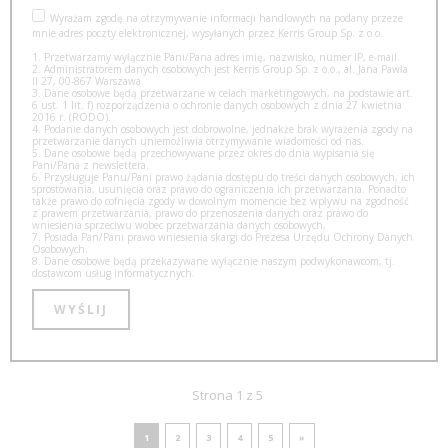
Wyrażam zgodę na otrzymywanie informacji handlowych na podany przeze
mnie adres poczty elektronicznej, wysyłanych przez Kerris Group Sp. z o.o.
1. Przetwarzamy wyłącznie Pani/Pana adres imię, nazwisko, numer IP, e-mail.
2. Administratorem danych osobowych jest Kerris Group Sp. z o.o., al. Jana Pawła
II 27, 00-867 Warszawa.
3. Dane osobowe będą przetwarzane w celach marketingowych, na podstawie art.
6 ust. 1 lit. f) rozporządzenia o ochronie danych osobowych z dnia 27 kwietnia
2016 r. (RODO).
4. Podanie danych osobowych jest dobrowolne, jednakże brak wyrażenia zgody na
przetwarzanie danych uniemożliwia otrzymywanie wiadomości od nas.
5. Dane osobowe będą przechowywane przez okres do dnia wypisania się
Pani/Pana z newslettera.
6. Przysługuje Panu/Pani prawo żądania dostępu do treści danych osobowych, ich
sprostowania, usunięcia oraz prawo do ograniczenia ich przetwarzania. Ponadto
także prawo do cofnięcia zgody w dowolnym momencie bez wpływu na zgodność
z prawem przetwarzania, prawo do przenoszenia danych oraz prawo do
wniesienia sprzeciwu wobec przetwarzania danych osobowych,
7. Posiada Pan/Pani prawo wniesienia skargi do Prezesa Urzędu Ochrony Danych
Osobowych.
8. Dane osobowe będą przekazywane wyłącznie naszym podwykonawcom, tj.
dostawcom usług informatycznych.
Strona 1 z 5
1
2
3
4
5
»