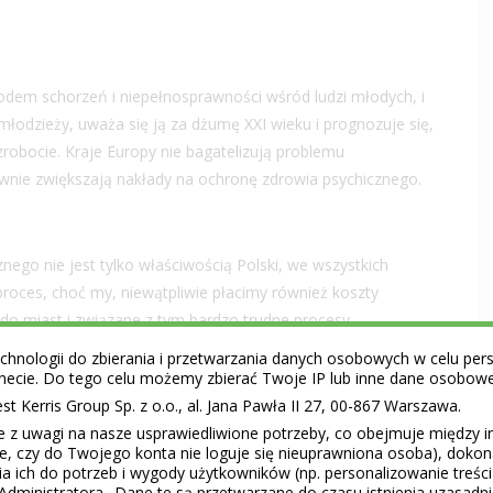
odem schorzeń i niepełnosprawności wśród ludzi młodych, i
młodzieży, uważa się ją za dżumę XXI wieku i prognozuje się,
obocie. Kraje Europy nie bagatelizują problemu
ywnie zwiększają nakłady na ochronę zdrowia psychicznego.
nego nie jest tylko właściwością Polski, we wszystkich
roces, choć my, niewątpliwie płacimy również koszty
do miast i związane z tym bardzo trudne procesy
m zaciąganiu kredytów to czynniki życia w permanentnym
hnologii do zbierania i przetwarzania danych osobowych w celu perso
pracownicza niepewność, brak ekonomicznej stabilności –
ernecie. Do tego celu możemy zbierać Twoje IP lub inne dane osobow
i beznadziejności, wywołuje poczucie nieprzydatności
 Kerris Group Sp. z o.o., al. Jana Pawła II 27, 00-867 Warszawa.
bezwartościowości i frustrację związaną z nietrafnością
e z uwagi na nasze usprawiedliwione potrzeby, co obejmuje między 
ie, czy do Twojego konta nie loguje się nieuprawniona osoba), doko
oocenę. Rodzi się w nas przekonanie, że na nic nie mamy
a ich do potrzeb i wygody użytkowników (np. personalizowanie treśc
ych wysiłków, prowokuje apatię, tendencje do rezygnacji i
Administratora.. Dane te są przetwarzane do czasu istnienia uzasadn