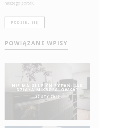
naszego portalu.
PODZIEL SIĘ
POWIĄZANE WPISY
NIE MA GŁUPICH PYTAŃ: JAK
DZIAŁA MIKROFALÓWKA?
27 STY 2017