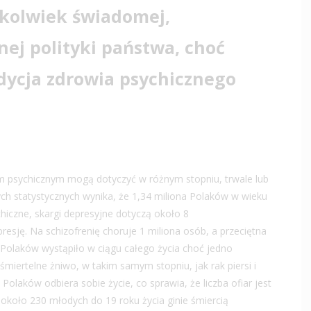
jkolwiek świadomej,
ej polityki państwa, choć
ndycja zdrowia psychicznego
 psychicznym mogą dotyczyć w różnym stopniu, trwale lub
h statystycznych wynika, że 1,34 miliona Polaków w wieku
iczne, skargi depresyjne dotyczą około 8
esję. Na schizofrenię choruje 1 miliona osób, a przeciętna
w Polaków wystąpiło w ciągu całego życia choć jedno
śmiertelne żniwo, w takim samym stopniu, jak rak piersi i
 Polaków odbiera sobie życie, co sprawia, że liczba ofiar jest
koło 230 młodych do 19 roku życia ginie śmiercią