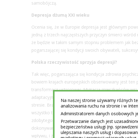
samobójczą.
Depresja dżumą XXI wieku
Ocenia się, że w Europie depresja jest głównym pow
jedną z trzech najczęstszych przyczyn śmierci wśród 
że będzie w takim samym stopniu problemem jak bezr
pogarszającej się kondycji swoich obywateli, sukces
Polska rzeczywistość sprzyja depresji?
Tak więc, pogarszająca się kondycja zdrowia psychicz
bowiem krajach europejskich obserwowany jest ten p
transformacji ustrojowej. Migracja mieszkańców wsi 
adaptacyjne, czy umowy śmieciowe przy jednoczesny
Na naszej stronie używamy różnych tec
stresie. Brak poczucia bezpieczeństwa, zawodowa i 
analizowania ruchu na stronie i w Int
wszystko to często rodzi przekonanie o bezradności 
Administratorem danych osobowych jest
zdobytego wykształcenia, posiadanych umiejętności, 
Przetwarzanie danych jest uzasadnion
bezpieczeństwa usługi (np. sprawdzen
dokonywanych życiowych wyborów, obniża naszą sam
ulepszania naszych usług i dopasowani
wpływu, i że wszystko dzieje się niezależnie od nasz
marketingu i promocji własnych usług 