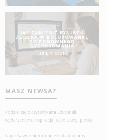
JAK ZAMIENIĆ RYSUNEK
DZIECKA W KOLOROWANKĘ
DO PONOWNEGO
WYDRUKOWANIA
30 LIP 2026
MASZ NEWSA?
Podziel się z czytelnikami Edutorialu:
wydarzeniem, inspiracją, case study, plotką.
Najciekawsze informacje trafią na łamy