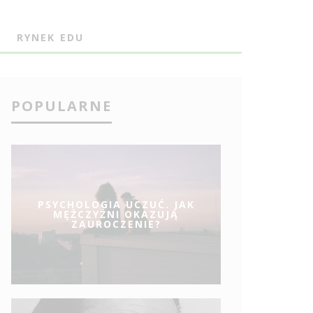
J
RYNEK EDU
POPULARNE
PSYCHOLOGIA UCZUĆ. JAK
MĘŻCZYŹNI OKAZUJĄ
ZAUROCZENIE?