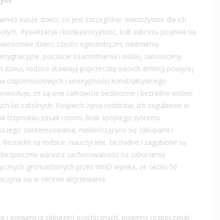
zym
ież nasze dzieci, co jest szczególnie niekorzystne dla ich
łym. Rywalizacja i konkurencyjność, kult sukcesu pojawia się
bowościowe dzieci, często egocentryzm, nadmierny
ezygnacyjne, poczucie osamotnienia i niskiej samooceny.
h dzieci, rodzice stawiają poprzeczkę swoich ambicji powyżej
ów odpornościowych i umiejętności konstruktywnego
powoduje, że są one całkowicie bezbronne i bezradne wobec
h lat szkolnych. Pośpiech życia rodziców, ich zagubienie w
ji w trzymaniu zasad i norm, brak spójnego systemu
bszego zainteresowania, niekończącymi się zakupami i
 Bezradni są rodzice, nauczyciele, bezradne i zagubione są
e niebezpiecznie wzrasta zachorowalność na zaburzenia
ystycznych gromadzonych przez WHO wynika, że około 50
czyna się w okresie dojrzewania.
e i prewencja zaburzeń psychicznych, powinny rozpoczynać