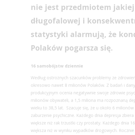
nie jest przedmiotem jakie
długofalowej i konsekwentn
statystyki alarmują, że ko
Polaków pogarsza się.
16 samobójstw dziennie
Według ostrożnych szacunków problemy ze zdrowiem
okresowo nawet 8 milionów Polaków. Z badań i danyc
produkcyjnym ocenia negatywnie swoje zdrowie psych
milionów obywateli, a 1,5 miliona ma rozpoznaną depr
wieku to 38,5 lat. Szacuje się, że u około 6 milionó
zaburzenie psychiczne. Każdego dnia depresja zbiera 
większe niż rak trzustki czy prostaty. Każdego dnia 16
większa niż w wyniku wypadków drogowych. Rocznie o