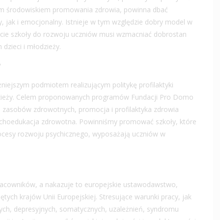
alnym środowiskiem promowania zdrowia, powinna dbać
, jak i emocjonalny. Istnieje w tym względzie dobry model w
ście szkoły do rozwoju uczniów musi wzmacniać dobrostan
dzieci i młodzieży.
?
iejszym podmiotem realizującym politykę profilaktyki
odzieży. Celem proponowanych programów Fundacji Pro Domo
, zasobów zdrowotnych, promocja i profilaktyka zdrowia
ychoedukacja zdrowotna. Powinniśmy promować szkoły, które
procesy rozwoju psychicznego, wyposażają uczniów w
racowników, a nakazuje to europejskie ustawodawstwo,
ych krajów Unii Europejskiej. Stresujące warunki pracy, jak
ych, depresyjnych, somatycznych, uzależnień, syndromu