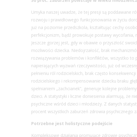
50 proc. zaburzeń powstaje w wieku młodzieńc
Umyka naszej uwadze, że tej presji są poddawane równ
rozwoju i prawidłowego funkcjonowania w życiu doros
już na poziomie przedszkola, kształtując cechy oso
perfekcjonizm, bądź prowokuje postawy wycofania, r
Jeszcze gorzej jest, gdy w obawie o przyszłość swoic
możliwości dziecka. Niedojrzałość, brak mechanizm
rozwiązywania problemów i konfliktów, wszystko to 
napierających wyzwań rzeczywistości, już od wczesnyc
pełnieniu ról rodzicielskich, brak często konsekwenc
rodzicielskiego i rekompensowanie dziecku braku głę
spełnianiem „zachcianek”, generuje kolejne problemy.
dzieci. A statystyki i liczne doniesienia alarmują, ż
psychiczne wśród dzieci i młodzieży. Z danych stat
procent wszystkich zaburzeń zdrowia psychicznego za
Potrzebne jest holistyczne podejście
Kompleksowe działania promujące zdrowie psychiczn