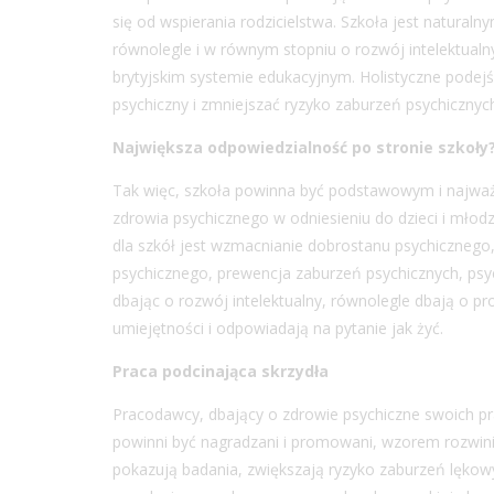
się od wspierania rodzicielstwa. Szkoła jest natur
równolegle i w równym stopniu o rozwój intelektualny
brytyjskim systemie edukacyjnym. Holistyczne podej
psychiczny i zmniejszać ryzyko zaburzeń psychicznych 
Największa odpowiedzialność po stronie szkoły
Tak więc, szkoła powinna być podstawowym i najważn
zdrowia psychicznego w odniesieniu do dzieci i mł
dla szkół jest wzmacnianie dobrostanu psychicznego
psychicznego, prewencja zaburzeń psychicznych, ps
dbając o rozwój intelektualny, równolegle dbają o 
umiejętności i odpowiadają na pytanie jak żyć.
Praca podcinająca skrzydła
Pracodawcy, dbający o zdrowie psychiczne swoich p
powinni być nagradzani i promowani, wzorem rozwinięt
pokazują badania, zwiększają ryzyko zaburzeń lękow