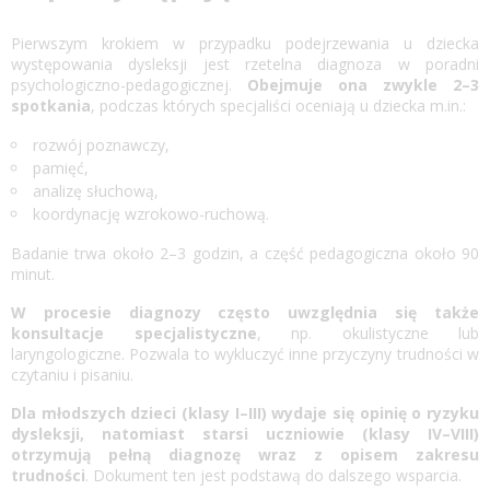
Pierwszym krokiem w przypadku podejrzewania u dziecka
występowania dysleksji jest rzetelna diagnoza w poradni
psychologiczno-pedagogicznej.
Obejmuje ona zwykle 2–3
spotkania
, podczas których specjaliści oceniają u dziecka m.in.:
rozwój poznawczy,
pamięć,
analizę słuchową,
koordynację wzrokowo-ruchową.
Badanie trwa około 2–3 godzin, a część pedagogiczna około 90
minut.
W procesie diagnozy często uwzględnia się także
konsultacje specjalistyczne
, np. okulistyczne lub
laryngologiczne. Pozwala to wykluczyć inne przyczyny trudności w
czytaniu i pisaniu.
Dla młodszych dzieci (klasy I–III) wydaje się opinię o ryzyku
dysleksji, natomiast starsi uczniowie (klasy IV–VIII)
otrzymują pełną diagnozę wraz z opisem zakresu
trudności
. Dokument ten jest podstawą do dalszego wsparcia.