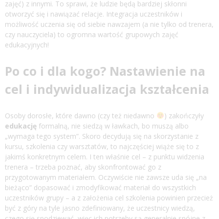
zajęć) z innymi. To sprawi, że ludzie będą bardziej skłonni
otworzyć się i nawiązać relacje. Integracja uczestników i
możliwość uczenia się od siebie nawzajem (a nie tylko od trenera,
czy nauczyciela) to ogromna wartość grupowych zajęć
edukacyjnych!
Po co i dla kogo? Nastawienie na
cel i indywidualizacja kształcenia
Osoby dorosłe, które dawno (czy też niedawno
) zakończyły
edukację
formalną, nie siedzą w ławkach, bo muszą albo
„wymaga tego system”. Skoro decydują się na skorzystanie z
kursu, szkolenia czy warsztatów, to najczęściej wiąże się to z
jakimś konkretnym celem. I ten właśnie cel – z punktu widzenia
trenera – trzeba poznać, aby skonfrontować go z
przygotowanym materiałem. Oczywiście nie zawsze uda się „na
bieżąco” dopasować i zmodyfikować materiał do wszystkich
uczestników grupy – a z założenia cel szkolenia powinien przecież
być z góry na tyle jasno zdefiniowany, że uczestnicy wiedzą,
czego się spodziewać, więc ich potrzeby są generalnie spójne z