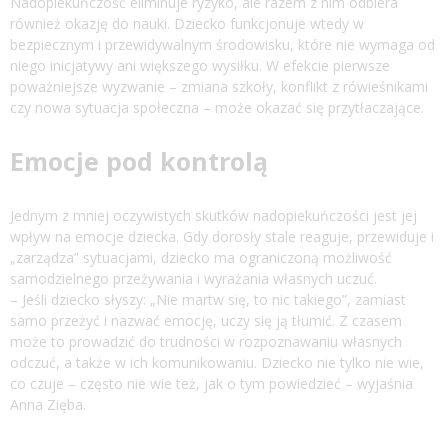
Nadopiekuńczość eliminuje ryzyko, ale razem z nim odbiera
również okazję do nauki. Dziecko funkcjonuje wtedy w
bezpiecznym i przewidywalnym środowisku, które nie wymaga od
niego inicjatywy ani większego wysiłku. W efekcie pierwsze
poważniejsze wyzwanie – zmiana szkoły, konflikt z rówieśnikami
czy nowa sytuacja społeczna – może okazać się przytłaczające.
Emocje pod kontrolą
Jednym z mniej oczywistych skutków nadopiekuńczości jest jej
wpływ na emocje dziecka. Gdy dorosły stale reaguje, przewiduje i
„zarządza” sytuacjami, dziecko ma ograniczoną możliwość
samodzielnego przeżywania i wyrażania własnych uczuć.
– Jeśli dziecko słyszy: „Nie martw się, to nic takiego”, zamiast
samo przeżyć i nazwać emocję, uczy się ją tłumić. Z czasem
może to prowadzić do trudności w rozpoznawaniu własnych
odczuć, a także w ich komunikowaniu. Dziecko nie tylko nie wie,
co czuje – często nie wie też, jak o tym powiedzieć – wyjaśnia
Anna Zięba.