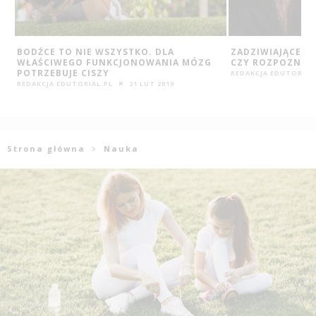
ZADZIWIAJĄCE WYNIKI BADAŃ. SPRAWDŹ,
JAK WYBRAĆ NAJL
CZY ROZPOZNASZ GŁOS BLISKICH
KIERUNEK STUDI
REDAKCJA EDUTORIAL.PL
2 PAŹ 2016
ANETA TYCZYŃSKA
Strona główna
Nauka