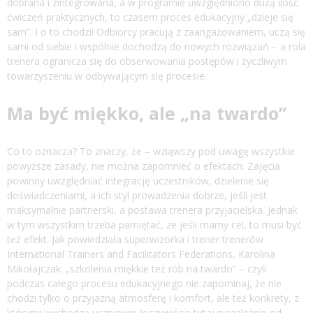
dobrana i zintegrowana, a w programie uwzględniono dużą ilość
ćwiczeń praktycznych, to czasem proces edukacyjny „dzieje się
sam”. I o to chodzi! Odbiorcy pracują z zaangażowaniem, uczą się
sami od siebie i wspólnie dochodzą do nowych rozwiązań – a rola
trenera ogranicza się do obserwowania postępów i życzliwym
towarzyszeniu w odbywającym się procesie.
Ma być miękko, ale „na twardo”
Co to oznacza? To znaczy, że – wziąwszy pod uwagę wszystkie
powyższe zasady, nie można zapomnieć o efektach. Zajęcia
powinny uwzględniać integrację uczestników, dzielenie się
doświadczeniami, a ich styl prowadzenia dobrze, jeśli jest
maksymalnie partnerski, a postawa trenera przyjacielska. Jednak
w tym wszystkim trzeba pamiętać, ze jeśli mamy cel, to musi być
też efekt. Jak powiedziała superwizorka i trener trenerów
International Trainers and Facilitators Federations, Karolina
Mikołajczak: „szkolenia miękkie też rób na twardo” – czyli
podczas całego procesu edukacyjnego nie zapominaj, że nie
chodzi tylko o przyjazną atmosferę i komfort, ale też konkrety, z
którymi wychodzą uczniowie (oczywiście tutaj niezależnie od