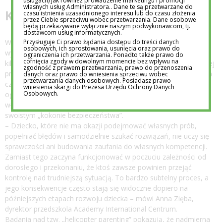
usługach) jak również prowadzenie marketingu i promocji
własnych usług Administratora.. Dane te są przetwarzane do
Kokon bezpieczeństwa
czasu istnienia uzasadnionego interesu lub do czasu złożenia
przez Ciebie sprzeciwu wobec przetwarzania. Dane osobowe
będą przekazywane wyłącznie naszym podwykonawcom, tj.
dostawcom usług informatycznych.
Przysługuje Ci prawo żądania dostępu do treści danych
Współczesne dzieci dorastają w świecie, który wielu dorosłym
osobowych, ich sprostowania, usunięcia oraz prawo do
wydaje się bardziej nieprzewidywalny i wymagający niż jeszcze
ograniczenia ich przetwarzania. Ponadto także prawo do
cofnięcia zgody w dowolnym momencie bez wpływu na
kilkanaście lat temu. Nic więc dziwnego, że rodzice coraz częściej
zgodność z prawem przetwarzania, prawo do przenoszenia
próbują chronić swoje pociechy przed stresem, rozczarowaniem
danych oraz prawo do wniesienia sprzeciwu wobec
przetwarzania danych osobowych. Posiadasz prawo
czy porażką. Niekiedy jednak troska zaczyna stopniowo
wniesienia skargi do Prezesa Urzędu Ochrony Danych
Osobowych.
ograniczać możliwość samodzielnego działania i zdobywania
własnych doświadczeń, zamykając młodego człowieka w
swoistym „kokonie bezpieczeństwa”.
– Dziecko, które nie ma okazji podejmować własnych prób,
popełniać błędów i samodzielnie szukać rozwiązań, nie uczy się
sprawczości ani budowania zaufania do własnych kompetencji.
Zamiast tego zaczyna funkcjonować w poczuciu zależności od
dorosłego i przekonaniu, że ktoś zawsze powinien przejąć
kontrolę nad trudniejszą sytuacją. To bardzo subtelny proces, a
jego konsekwencje często stają się widoczne dopiero na
późniejszych etapach rozwoju dziecka – mówi Anna Zięba,
dyrektor przedszkola Academy International Centrum.
Badania nad tzw. „helicopter parenting” pokazują, że nadmierna