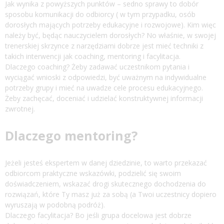
Jak wynika z powyższych punktów – sedno sprawy to dobór
sposobu komunikacji do odbiorcy ( w tym przypadku, osób
dorosłych mających potrzeby edukacyjne i rozwojowe). Kim więc
należy być, będąc nauczycielem dorosłych? No właśnie, w swojej
trenerskiej skrzynce z narzędziami dobrze jest mieć techniki z
takich interwencji jak coaching, mentoring i facylitacja.
Dlaczego coaching? Żeby zadawać uczestnikom pytania i
wyciągać wnioski z odpowiedzi, być uważnym na indywidualne
potrzeby grupy i mieć na uwadze cele procesu edukacyjnego.
Żeby zachęcać, doceniać i udzielać konstruktywnej informacji
zwrotnej.
Dlaczego mentoring?
Jeżeli jesteś ekspertem w danej dziedzinie, to warto przekazać
odbiorcom praktyczne wskazówki, podzielić się swoim
doświadczeniem, wskazać drogi skutecznego dochodzenia do
rozwiązań, które Ty masz już za sobą (a Twoi uczestnicy dopiero
wyruszają w podobną podróż).
Dlaczego facylitacja? Bo jeśli grupa docelowa jest dobrze