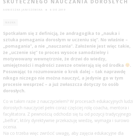
SKUTECZNEGO NAUCZANIA DOROSŁYCH
AGNIESZKA JANISZEWSKA
6 SIE 2019
NAUKA
Spotkałam się z definicją, że andragogika to „
nauka
i
sztuka pomagania dorosłym w uczeniu się”. No właśnie –
„pomagania”, a nie „nauczania”. Założenie jest więc takie,
że „uczenie się” to proces wysoce samodzielny i
motywowany wewnętrznie, że drzwi do wiedzy,
umiejętności i mądrości zawsze otwierają się od środka
.
Posuwając to rozumowanie o krok dalej – tak naprawdę
nikogo niczego nie można nauczyć, a jedynie go w tym
procesie wesprzeć – a już zwłaszcza dotyczy to osób
dorosłych.
Co w takim razie z nauczycielem? W procesach edukacyjnych ludzi
dorosłych nauczyciel pełni coraz częściej rolę coacha, mentora i
facylitatora. Z pewnością odchodzi się tu od pozycji tradycyjnego
„belfra”, który dyrektywnie przekazuję wiedzę, wymaga i surowo
ocenia.
Na co trzeba więc zwrócić uwagę, aby zajęcia edukacyjne dla