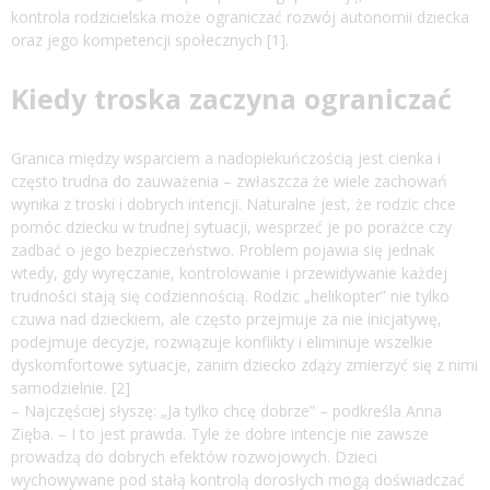
kontrola rodzicielska może ograniczać rozwój autonomii dziecka
oraz jego kompetencji społecznych [1].
Kiedy troska zaczyna ograniczać
Granica między wsparciem a nadopiekuńczością jest cienka i
często trudna do zauważenia – zwłaszcza że wiele zachowań
wynika z troski i dobrych intencji. Naturalne jest, że rodzic chce
pomóc dziecku w trudnej sytuacji, wesprzeć je po porażce czy
zadbać o jego bezpieczeństwo. Problem pojawia się jednak
wtedy, gdy wyręczanie, kontrolowanie i przewidywanie każdej
trudności stają się codziennością. Rodzic „helikopter” nie tylko
czuwa nad dzieckiem, ale często przejmuje za nie inicjatywę,
podejmuje decyzje, rozwiązuje konflikty i eliminuje wszelkie
dyskomfortowe sytuacje, zanim dziecko zdąży zmierzyć się z nimi
samodzielnie. [2]
– Najczęściej słyszę: „Ja tylko chcę dobrze” – podkreśla Anna
Zięba. – I to jest prawda. Tyle że dobre intencje nie zawsze
prowadzą do dobrych efektów rozwojowych. Dzieci
wychowywane pod stałą kontrolą dorosłych mogą doświadczać