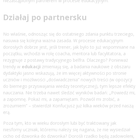
niezastąpionym partnerem w procesie edukacyjnym.
Działaj po partnersku
No właśnie, odnosząc się do ostatniego zdania punktu trzeciego,
nasuwa się kolejna ważna zasada. W procesie edukacyjnym
dorosłych dobrze jest, jeśli trener, jak było to już wspomniane na
początku, wchodzi w rolę coacha, mentora lub facylitatora, a
rezygnuje z postawy tradycyjnego belfra. Dlaczego? Ponieważ
trendy w
edukacji
zmieniają się, a badania naukowe z obszaru
dydaktyki jasno wskazują, że im więcej aktywności po stronie
uczniów i możliwości „doświadczenia” nowych treści (w opozycji
do biernego przyswajania wiedzy teoretycznej), tym lepsze efekty
nauczania. Nie trzeba nawet śledzić wyników badań: „Powiedz mi,
a zapomnę. Pokaż mi, a zapamiętam. Pozwól mi zrobić, a
zrozumiem” – stwierdził Konfucjusz już kilka wieków przed naszą
erą.
Poza tym, kto w wieku dorosłym lubi być traktowany jak
niesforny uczniak, któremu należy się nagana, że nie wysiedział
cicho od dzwonka do dzwonka? Dorośli rzadko będą zadowoleni,