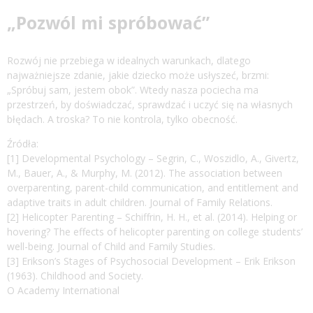
„Pozwól mi spróbować”
Rozwój nie przebiega w idealnych warunkach, dlatego
najważniejsze zdanie, jakie dziecko może usłyszeć, brzmi:
„Spróbuj sam, jestem obok”. Wtedy nasza pociecha ma
przestrzeń, by doświadczać, sprawdzać i uczyć się na własnych
błędach. A troska? To nie kontrola, tylko obecność.
Źródła:
[1] Developmental Psychology – Segrin, C., Woszidlo, A., Givertz,
M., Bauer, A., & Murphy, M. (2012). The association between
overparenting, parent-child communication, and entitlement and
adaptive traits in adult children. Journal of Family Relations.
[2] Helicopter Parenting – Schiffrin, H. H., et al. (2014). Helping or
hovering? The effects of helicopter parenting on college students’
well-being. Journal of Child and Family Studies.
[3] Erikson’s Stages of Psychosocial Development – Erik Erikson
(1963). Childhood and Society.
O Academy International