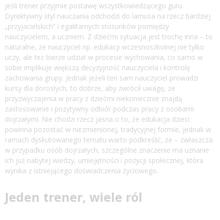
jeśli trener przyjmie postawę wszystkowiedzącego guru.
Dyrektywny styl nauczania odchodzi do lamusa na rzecz bardziej
„przyjacielskich” i egalitarnych stosunków pomiędzy
nauczycielem, a uczniem. Z dziećmi sytuacja jest trochę inna – to
naturalne, że nauczyciel np. edukacji wczesnoszkolnej nie tylko
uczy, ale też bierze udział w procesie wychowania, co samo w
sobie implikuje większą decyzyjność nauczyciela i kontrolę
zachowania grupy. Jednak jeżeli ten sam nauczyciel prowadzi
kursy dla dorosłych, to dobrze, aby zwrócił uwagę, że
przyzwyczajenia w pracy z dziećmi niekoniecznie znajdą
zastosowanie i pozytywny odbiór podczas pracy z osobami
dojrzałymi. Nie chodzi rzecz jasna o to, że edukacja dzieci
powinna pozostać w niezmienionej, tradycyjnej formie, jednak w
ramach dyskutowanego tematu warto podkreślić, że – zwłaszcza
w przypadku osób dojrzałych, szczególne znaczenie ma uznanie
ich już nabytej wiedzy, umiejętności i pozycji społecznej, która
wynika z istniejącego doświadczenia życiowego.
Jeden trener, wiele ról