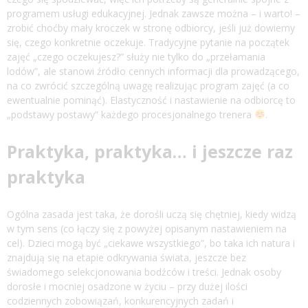
programem usługi edukacyjnej. Jednak zawsze można – i warto! –
zrobić choćby mały kroczek w stronę odbiorcy, jeśli już dowiemy
się, czego konkretnie oczekuje. Tradycyjne pytanie na początek
zajęć „czego oczekujesz?” służy nie tylko do „przełamania
lodów”, ale stanowi źródło cennych informacji dla prowadzącego,
na co zwrócić szczególną uwagę realizując program zajęć (a co
ewentualnie pominąć). Elastyczność i nastawienie na odbiorcę to
„podstawy postawy” każdego procesjonalnego trenera
.
Praktyka, praktyka… i jeszcze raz
praktyka
Ogólna zasada jest taka, że dorośli uczą się chętniej, kiedy widzą
w tym sens (co łączy się z powyżej opisanym nastawieniem na
cel). Dzieci mogą być „ciekawe wszystkiego”, bo taka ich natura i
znajdują się na etapie odkrywania świata, jeszcze bez
świadomego selekcjonowania bodźców i treści. Jednak osoby
dorosłe i mocniej osadzone w życiu – przy dużej ilości
codziennych zobowiązań, konkurencyjnych zadań i