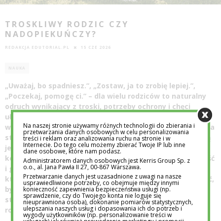
TROSKLIWY RODZIC CZY
NADOPIEKUŃCZY?
REDAKCJA EDUTORIAL.PL
15 CZE 2026
NAUKA
„Uważaj, bo spadniesz.”, „Zostaw, ja to zrobię lepiej.”,
„Poczekaj, pomogę ci.” – dla wielu rodziców to naturalny
odruch wynikający z troski, potrzeby ochrony i chęci
ułatwienia dziecku życia. Problem pojawia się jednak
Na naszej stronie używamy różnych technologii do zbierania i
wtedy, gdy drobne interwencje przestają być wsparciem, a
przetwarzania danych osobowych w celu personalizowania
stają się stałym sposobem funkcjonowania. Choć intencją
treści i reklam oraz analizowania ruchu na stronie i w
Internecie. Do tego celu możemy zbierać Twoje IP lub inne
jest zapewnienie dziecku bezpieczeństwa, nadmierna
dane osobowe, które nam podasz.
kontrola może ograniczać jego samodzielność, sprawczość
Administratorem danych osobowych jest Kerris Group Sp. z
o.o., al. Jana Pawła II 27, 00-867 Warszawa.
i gotowość do mierzenia się z wyzwaniami. Moment, w
Przetwarzanie danych jest uzasadnione z uwagi na nasze
którym troska zaczyna przeradzać się w nadopiekuńczość,
usprawiedliwione potrzeby, co obejmuje między innymi
bywa trudny do uchwycenia – mimo że jej skutki często
konieczność zapewnienia bezpieczeństwa usługi (np.
sprawdzenie, czy do Twojego konta nie loguje się
stają się widoczne dopiero na późniejszych etapach
nieuprawniona osoba), dokonanie pomiarów statystycznych,
ulepszania naszych usług i dopasowania ich do potrzeb i
rozwoju dziecka.
wygody użytkowników (np. personalizowanie treści w