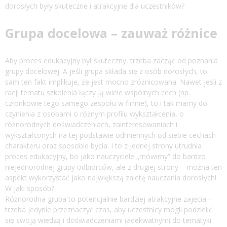
dorosłych były skuteczne i atrakcyjne dla uczestników?
Grupa docelowa – zauważ różnice
Aby proces edukacyjny był skuteczny, trzeba zacząć od poznania
grupy docelowej. A jeśli grupa składa się z osób dorosłych, to
sam ten fakt implikuje, że jest mocno zróżnicowana. Nawet jeśli z
racji tematu szkolenia łączy ją wiele wspólnych cech (np.
członkowie tego samego zespołu w firmie), to i tak mamy do
czynienia z osobami o różnym profilu wykształcenia, o
różnorodnych doświadczeniach, zainteresowaniach i
wykształconych na tej podstawie odmiennych od siebie cechach
charakteru oraz sposobie bycia. I to z jednej strony utrudnia
proces edukacyjny, bo jako nauczyciele „mówimy” do bardzo
niejednorodnej grupy odbiorców, ale z drugiej strony – można ten
aspekt wykorzystać jako największą zaletę nauczania dorosłych!
W jaki sposób?
Różnorodna grupa to potencjalnie bardziej atrakcyjne zajęcia –
trzeba jedynie przeznaczyć czas, aby uczestnicy mogli podzielić
się swoją wiedzą i doświadczeniami (adekwatnymi do tematyki