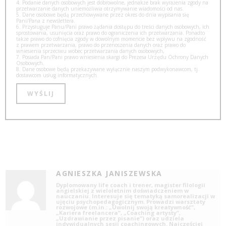
4. Podanie danych osobowych jest dobrowolne, jednakże brak wyrażenia zgody na
przetwarzanie danych uniemożliwia otrzymywanie wiadomości od nas.
5. Dane osobowe będą przechowywane przez okres do dnia wypisania się
Pani/Pana z newslettera.
6. Przysługuje Panu/Pani prawo żądania dostępu do treści danych osobowych, ich
sprostowania, usunięcia oraz prawo do ograniczenia ich przetwarzania. Ponadto
także prawo do cofnięcia zgody w dowolnym momencie bez wpływu na zgodność
z prawem przetwarzania, prawo do przenoszenia danych oraz prawo do
wniesienia sprzeciwu wobec przetwarzania danych osobowych,
7. Posiada Pan/Pani prawo wniesienia skargi do Prezesa Urzędu Ochrony Danych
Osobowych.
8. Dane osobowe będą przekazywane wyłącznie naszym podwykonawcom, tj.
dostawcom usług informatycznych.
AGNIESZKA JANISZEWSKA
Dyplomowany life coach i trener, magister filologii
angielskiej z wieloletnim doświadczeniem w
nauczaniu. Interesuje się tematyką samorealizacji w
ujęciu psychopedagogicznym. Prowadzi warsztaty
rozwojowe (m.in.: „Uwolnij swoją kreatywność”,
„Kariera freelancera”, „Coaching artysty”,
„Uzdrawianie przez pisanie”) oraz udziela
indywidualnych sesji coachingowych. Najczęściej