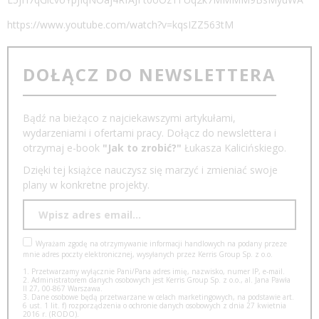
https://www.youtube.com/watch?v=kqsIZZ563tM
DOŁĄCZ DO NEWSLETTERA
Bądź na bieżąco z najciekawszymi artykułami,
wydarzeniami i ofertami pracy. Dołącz do newslettera i
otrzymaj e-book
"Jak to zrobić?"
Łukasza Kalicińskiego.
Dzięki tej książce nauczysz się marzyć i zmieniać swoje
plany w konkretne projekty.
Wyrażam zgodę na otrzymywanie informacji handlowych na podany przeze
mnie adres poczty elektronicznej, wysyłanych przez Kerris Group Sp. z o.o.
1. Przetwarzamy wyłącznie Pani/Pana adres imię, nazwisko, numer IP, e-mail.
2. Administratorem danych osobowych jest Kerris Group Sp. z o.o., al. Jana Pawła
II 27, 00-867 Warszawa.
3. Dane osobowe będą przetwarzane w celach marketingowych, na podstawie art.
6 ust. 1 lit. f) rozporządzenia o ochronie danych osobowych z dnia 27 kwietnia
2016 r. (RODO).