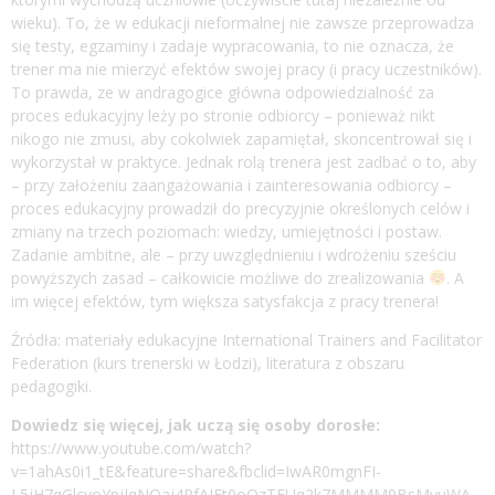
wieku). To, że w edukacji nieformalnej nie zawsze przeprowadza
się testy, egzaminy i zadaje wypracowania, to nie oznacza, że
trener ma nie mierzyć efektów swojej pracy (i pracy uczestników).
To prawda, ze w andragogice główna odpowiedzialność za
proces edukacyjny leży po stronie odbiorcy – ponieważ nikt
nikogo nie zmusi, aby cokolwiek zapamiętał, skoncentrował się i
wykorzystał w praktyce. Jednak rolą trenera jest zadbać o to, aby
– przy założeniu zaangażowania i zainteresowania odbiorcy –
proces edukacyjny prowadził do precyzyjnie określonych celów i
zmiany na trzech poziomach: wiedzy, umiejętności i postaw.
Zadanie ambitne, ale – przy uwzględnieniu i wdrożeniu sześciu
powyższych zasad – całkowicie możliwe do zrealizowania
. A
im więcej efektów, tym większa satysfakcja z pracy trenera!
Źródła: materiały edukacyjne International Trainers and Facilitator
Federation (kurs trenerski w Łodzi), literatura z obszaru
pedagogiki.
Dowiedz się więcej, jak uczą się osoby dorosłe:
https://www.youtube.com/watch?
v=1ahAs0i1_tE&feature=share&fbclid=IwAR0mgnFI-
L5jH7qGlcvoYpjIqNOaj4RfAJFt0oOzTFUq2k7MMMM9BsMyuWA