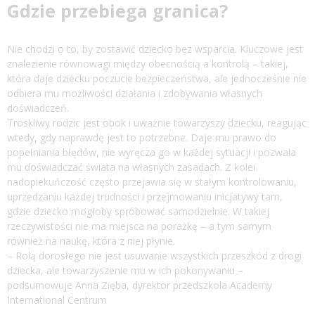
Gdzie przebiega granica?
Nie chodzi o to, by zostawić dziecko bez wsparcia. Kluczowe jest
znalezienie równowagi między obecnością a kontrolą – takiej,
która daje dziecku poczucie bezpieczeństwa, ale jednocześnie nie
odbiera mu możliwości działania i zdobywania własnych
doświadczeń.
Troskliwy rodzic jest obok i uważnie towarzyszy dziecku, reagując
wtedy, gdy naprawdę jest to potrzebne. Daje mu prawo do
popełniania błędów, nie wyręcza go w każdej sytuacji i pozwala
mu doświadczać świata na własnych zasadach. Z kolei
nadopiekuńczość często przejawia się w stałym kontrolowaniu,
uprzedzaniu każdej trudności i przejmowaniu inicjatywy tam,
gdzie dziecko mogłoby spróbować samodzielnie. W takiej
rzeczywistości nie ma miejsca na porażkę – a tym samym
również na naukę, która z niej płynie.
– Rolą dorosłego nie jest usuwanie wszystkich przeszkód z drogi
dziecka, ale towarzyszenie mu w ich pokonywaniu –
podsumowuje Anna Zięba, dyrektor przedszkola Academy
International Centrum