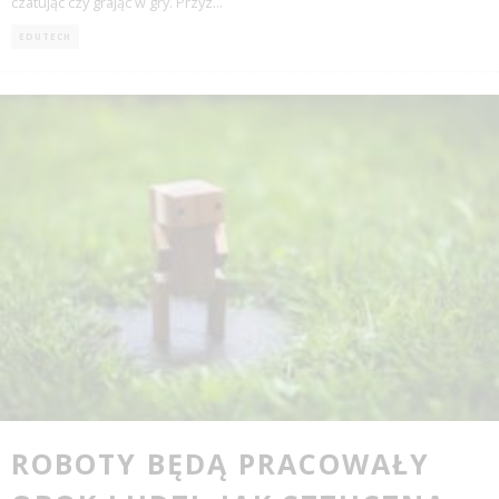
czatując czy grając w gry. Przyz
...
EDUTECH
ROBOTY BĘDĄ PRACOWAŁY