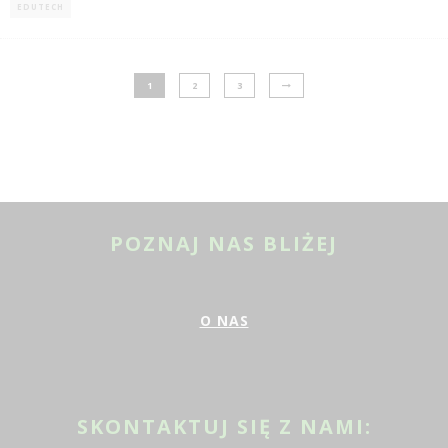
EDUTECH
1
2
3
POZNAJ NAS BLIŻEJ
O NAS
SKONTAKTUJ SIĘ Z NAMI: