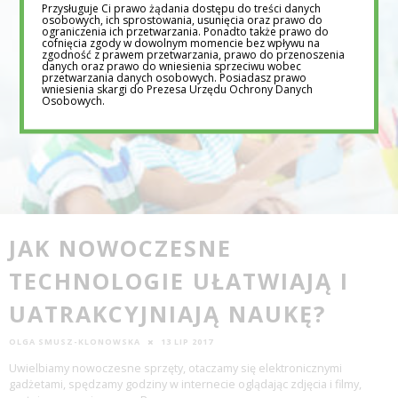
Przysługuje Ci prawo żądania dostępu do treści danych
osobowych, ich sprostowania, usunięcia oraz prawo do
ograniczenia ich przetwarzania. Ponadto także prawo do
cofnięcia zgody w dowolnym momencie bez wpływu na
zgodność z prawem przetwarzania, prawo do przenoszenia
danych oraz prawo do wniesienia sprzeciwu wobec
przetwarzania danych osobowych. Posiadasz prawo
wniesienia skargi do Prezesa Urzędu Ochrony Danych
Osobowych.
JAK NOWOCZESNE
TECHNOLOGIE UŁATWIAJĄ I
UATRAKCYJNIAJĄ NAUKĘ?
OLGA SMUSZ-KLONOWSKA
13 LIP 2017
Uwielbiamy nowoczesne sprzęty, otaczamy się elektronicznymi
gadżetami, spędzamy godziny w internecie oglądając zdjęcia i filmy,