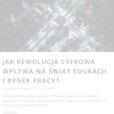
JAK REWOLUCJA CYFROWA
WPŁYWA NA ŚWIAT EDUKACJI
I RYNEK PRACY?
ALEKSANDRA BIWALD
15 STY 2018
Każdy wiek ma swoją rewolucję. XXI wiek nazywany jest wiekiem
rewolucji cyfrowej. Rozwój nowych technologii oraz wzrost znaczenia
internetu mają wpływ nie tylko
...
EDUTECH