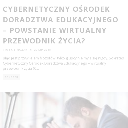
CYBERNETYCZNY OŚRODEK
DORADZTWA EDUKACYJNEGO
– POWSTANIE WIRTUALNY
PRZEWODNIK ŻYCIA?
PIOTR BIŃCZAK
27 LIP 2018
Błąd jest przy­wile­jem fi­lozofów, tyl­ko głup­cy nie mylą się nigdy. Sokrates
Cybernetyczny Ośrodek Doradztwa Edukacyjnego – wirtualny
przewodnik życia (C
...
EDUTECH