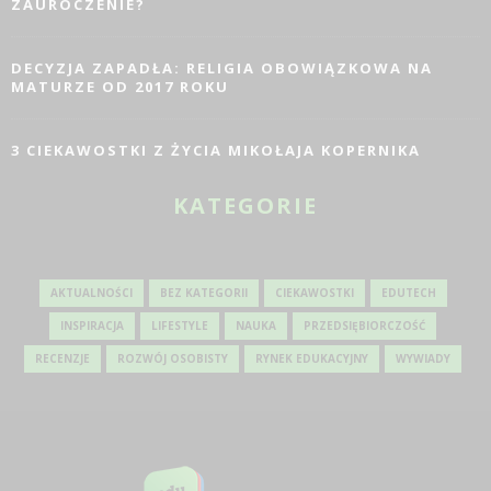
ZAUROCZENIE?
DECYZJA ZAPADŁA: RELIGIA OBOWIĄZKOWA NA
MATURZE OD 2017 ROKU
3 CIEKAWOSTKI Z ŻYCIA MIKOŁAJA KOPERNIKA
KATEGORIE
AKTUALNOŚCI
BEZ KATEGORII
CIEKAWOSTKI
EDUTECH
INSPIRACJA
LIFESTYLE
NAUKA
PRZEDSIĘBIORCZOŚĆ
RECENZJE
ROZWÓJ OSOBISTY
RYNEK EDUKACYJNY
WYWIADY