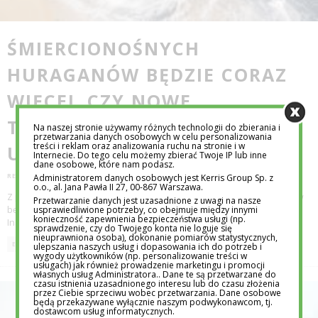
ŚMIERCIONOŚNYCH
HURAGANÓW BĘDZIE CORAZ
WIĘCEJ. CZY NOWE
TECHNOLOGIE POMOGĄ
Na naszej stronie używamy różnych technologii do zbierania i
przetwarzania danych osobowych w celu personalizowania
treści i reklam oraz analizowania ruchu na stronie i w
UNIKNĄĆ SPUSTOSZEŃ?
Internecie. Do tego celu możemy zbierać Twoje IP lub inne
dane osobowe, które nam podasz.
Administratorem danych osobowych jest Kerris Group Sp. z
REDAKCJA EDUTORIAL.PL
9 PAŹ 2017
o.o., al. Jana Pawła II 27, 00-867 Warszawa.
Z powodu ocieplenia klimatu frekwencja wysokiej kategorii huraganów
Przetwarzanie danych jest uzasadnione z uwagi na nasze
usprawiedliwione potrzeby, co obejmuje między innymi
będzie coraz większa – uważa prof. Kerry Emanuel z Massachusetts
konieczność zapewnienia bezpieczeństwa usługi (np.
Institute of Technology. Ro
...
sprawdzenie, czy do Twojego konta nie loguje się
nieuprawniona osoba), dokonanie pomiarów statystycznych,
ulepszania naszych usług i dopasowania ich do potrzeb i
EDUTECH
wygody użytkowników (np. personalizowanie treści w
usługach) jak również prowadzenie marketingu i promocji
własnych usług Administratora.. Dane te są przetwarzane do
czasu istnienia uzasadnionego interesu lub do czasu złożenia
przez Ciebie sprzeciwu wobec przetwarzania. Dane osobowe
będą przekazywane wyłącznie naszym podwykonawcom, tj.
dostawcom usług informatycznych.