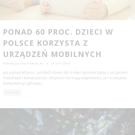
PONAD 60 PROC. DZIECI W
POLSCE KORZYSTA Z
URZĄDZEŃ MOBILNYCH
REDAKCJA EDUTORIAL.PL
15 STY 2018
Już ponad 60 proc. polskich dzieci do 6 roku życia korzysta z urządzeń
mobilnych i komputerów. Eksperci nie mają wątpliwości, że rozwijanie
kompetencji cyfrowyc
...
EDUTECH