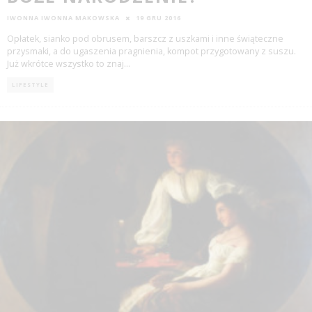
IWONNA IWONNA MAKOWSKA
19 GRU 2016
Opłatek, sianko pod obrusem, barszcz z uszkami i inne świąteczne
przysmaki, a do ugaszenia pragnienia, kompot przygotowany z suszu.
Już wkrótce wszystko to znaj
...
LIFESTYLE