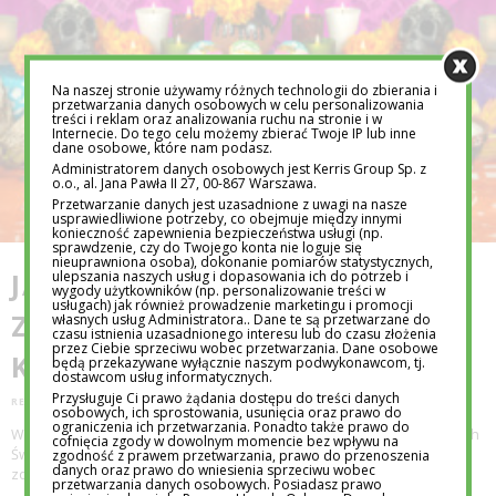
Na naszej stronie używamy różnych technologii do zbierania i
przetwarzania danych osobowych w celu personalizowania
treści i reklam oraz analizowania ruchu na stronie i w
Internecie. Do tego celu możemy zbierać Twoje IP lub inne
dane osobowe, które nam podasz.
Administratorem danych osobowych jest Kerris Group Sp. z
o.o., al. Jana Pawła II 27, 00-867 Warszawa.
Przetwarzanie danych jest uzasadnione z uwagi na nasze
usprawiedliwione potrzeby, co obejmuje między innymi
konieczność zapewnienia bezpieczeństwa usługi (np.
sprawdzenie, czy do Twojego konta nie loguje się
nieuprawniona osoba), dokonanie pomiarów statystycznych,
ulepszania naszych usług i dopasowania ich do potrzeb i
JAK WYGLĄDA ŚWIĘTO
wygody użytkowników (np. personalizowanie treści w
usługach) jak również prowadzenie marketingu i promocji
ZMARŁYCH W INNYCH
własnych usług Administratora.. Dane te są przetwarzane do
czasu istnienia uzasadnionego interesu lub do czasu złożenia
przez Ciebie sprzeciwu wobec przetwarzania. Dane osobowe
KRAJACH?
będą przekazywane wyłącznie naszym podwykonawcom, tj.
dostawcom usług informatycznych.
Przysługuje Ci prawo żądania dostępu do treści danych
REDAKCJA EDUTORIAL.PL
1 LIS 2016
osobowych, ich sprostowania, usunięcia oraz prawo do
ograniczenia ich przetwarzania. Ponadto także prawo do
W pierwszy dzień listopada Kościół łaciński obchodzi święto Wszystkich
cofnięcia zgody w dowolnym momencie bez wpływu na
zgodność z prawem przetwarzania, prawo do przenoszenia
Świętych, w którym chrześcijanie czczą wszystkich zmarłych, którzy
danych oraz prawo do wniesienia sprzeciwu wobec
zostali zbawieni. Dzie
...
przetwarzania danych osobowych. Posiadasz prawo