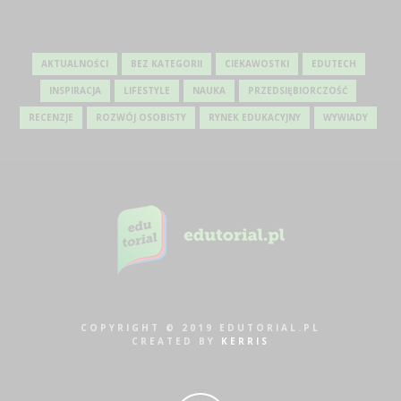
AKTUALNOŚCI
BEZ KATEGORII
CIEKAWOSTKI
EDUTECH
INSPIRACJA
LIFESTYLE
NAUKA
PRZEDSIĘBIORCZOŚĆ
RECENZJE
ROZWÓJ OSOBISTY
RYNEK EDUKACYJNY
WYWIADY
COPYRIGHT © 2019 EDUTORIAL.PL
CREATED BY
KERRIS