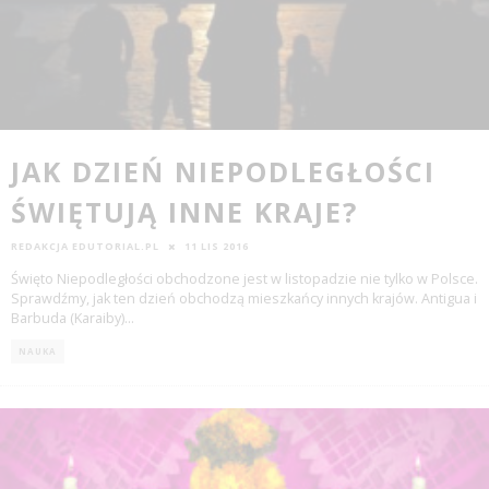
JAK DZIEŃ NIEPODLEGŁOŚCI
ŚWIĘTUJĄ INNE KRAJE?
REDAKCJA EDUTORIAL.PL
11 LIS 2016
Święto Niepodległości obchodzone jest w listopadzie nie tylko w Polsce.
Sprawdźmy, jak ten dzień obchodzą mieszkańcy innych krajów. Antigua i
Barbuda (Karaiby)
...
NAUKA