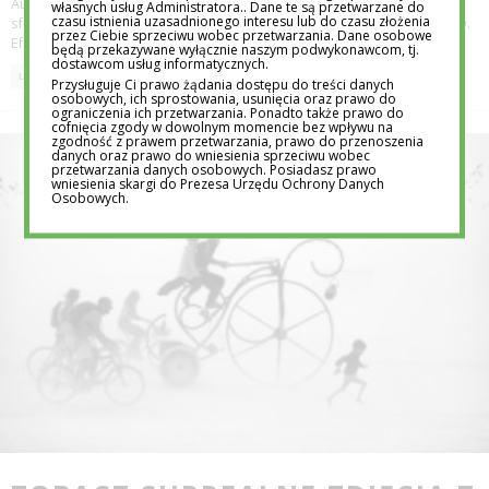
Audi poprosiło znanego fotografa Felixa Hernandeza Rodrigueza o
własnych usług Administratora.. Dane te są przetwarzane do
czasu istnienia uzasadnionego interesu lub do czasu złożenia
sfotografowanie sportowego samochodu R8 wartego 160 000 dolarów.
przez Ciebie sprzeciwu wobec przetwarzania. Dane osobowe
Efekty sesji są oszałamiające i
...
będą przekazywane wyłącznie naszym podwykonawcom, tj.
dostawcom usług informatycznych.
LIFESTYLE
Przysługuje Ci prawo żądania dostępu do treści danych
osobowych, ich sprostowania, usunięcia oraz prawo do
ograniczenia ich przetwarzania. Ponadto także prawo do
cofnięcia zgody w dowolnym momencie bez wpływu na
zgodność z prawem przetwarzania, prawo do przenoszenia
danych oraz prawo do wniesienia sprzeciwu wobec
przetwarzania danych osobowych. Posiadasz prawo
wniesienia skargi do Prezesa Urzędu Ochrony Danych
Osobowych.