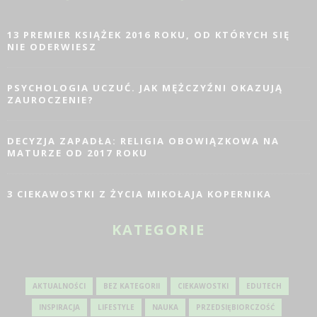
13 PREMIER KSIĄŻEK 2016 ROKU, OD KTÓRYCH SIĘ
NIE ODERWIESZ
PSYCHOLOGIA UCZUĆ. JAK MĘŻCZYŹNI OKAZUJĄ
ZAUROCZENIE?
DECYZJA ZAPADŁA: RELIGIA OBOWIĄZKOWA NA
MATURZE OD 2017 ROKU
3 CIEKAWOSTKI Z ŻYCIA MIKOŁAJA KOPERNIKA
KATEGORIE
AKTUALNOŚCI
BEZ KATEGORII
CIEKAWOSTKI
EDUTECH
INSPIRACJA
LIFESTYLE
NAUKA
PRZEDSIĘBIORCZOŚĆ