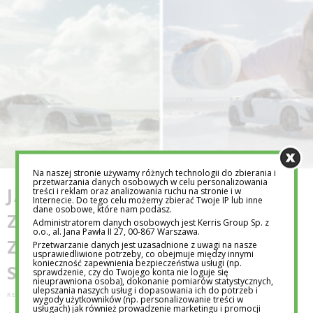
Na naszej stronie używamy różnych technologii do zbierania i
przetwarzania danych osobowych w celu personalizowania
JAK OSZUKUJĄ NAS REKLAMY?
treści i reklam oraz analizowania ruchu na stronie i w
Internecie. Do tego celu możemy zbierać Twoje IP lub inne
dane osobowe, które nam podasz.
ZOBACZ NIETYPOWĄ SESJĘ
Administratorem danych osobowych jest Kerris Group Sp. z
o.o., al. Jana Pawła II 27, 00-867 Warszawa.
ZNANEJ MARKI
Przetwarzanie danych jest uzasadnione z uwagi na nasze
usprawiedliwione potrzeby, co obejmuje między innymi
konieczność zapewnienia bezpieczeństwa usługi (np.
SAMOCHODOWEJ
sprawdzenie, czy do Twojego konta nie loguje się
nieuprawniona osoba), dokonanie pomiarów statystycznych,
ulepszania naszych usług i dopasowania ich do potrzeb i
REDAKCJA EDUTORIAL.PL
28 PAŹ 2016
wygody użytkowników (np. personalizowanie treści w
usługach) jak również prowadzenie marketingu i promocji