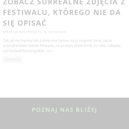
ZOBACZ SURREALNE ZDJĘCIA Z
FESTIWALU, KTÓREGO NIE DA
SIĘ OPISAĆ
REDAKCJA EDUTORIAL.PL
26 PAŹ 2016
Tak jak my topimy lub palimy marzannę, by przegonić zimę, tak w
amerykańskim stanie Newada, na pustyni Black Rock, co roku odbywa
się festiwal Burning Man , na
...
LIFESTYLE
POZNAJ NAS BLIŻEJ