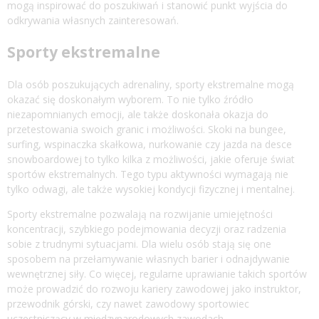
mogą inspirować do poszukiwań i stanowić punkt wyjścia do
odkrywania własnych zainteresowań.
Sporty ekstremalne
Dla osób poszukujących adrenaliny, sporty ekstremalne mogą
okazać się doskonałym wyborem. To nie tylko źródło
niezapomnianych emocji, ale także doskonała okazja do
przetestowania swoich granic i możliwości. Skoki na bungee,
surfing, wspinaczka skałkowa, nurkowanie czy jazda na desce
snowboardowej to tylko kilka z możliwości, jakie oferuje świat
sportów ekstremalnych. Tego typu aktywności wymagają nie
tylko odwagi, ale także wysokiej kondycji fizycznej i mentalnej.
Sporty ekstremalne pozwalają na rozwijanie umiejętności
koncentracji, szybkiego podejmowania decyzji oraz radzenia
sobie z trudnymi sytuacjami. Dla wielu osób stają się one
sposobem na przełamywanie własnych barier i odnajdywanie
wewnętrznej siły. Co więcej, regularne uprawianie takich sportów
może prowadzić do rozwoju kariery zawodowej jako instruktor,
przewodnik górski, czy nawet zawodowy sportowiec
uczestniczący w międzynarodowych zawodach.