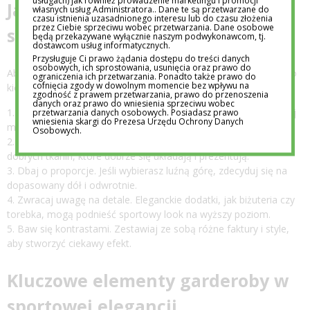
usługach) jak również prowadzenie marketingu i promocji
Jak stworzyć udaną stylizację w
własnych usług Administratora.. Dane te są przetwarzane do
czasu istnienia uzasadnionego interesu lub do czasu złożenia
przez Ciebie sprzeciwu wobec przetwarzania. Dane osobowe
stylu sportowej elegancji?
będą przekazywane wyłącznie naszym podwykonawcom, tj.
dostawcom usług informatycznych.
Przysługuje Ci prawo żądania dostępu do treści danych
osobowych, ich sprostowania, usunięcia oraz prawo do
Aby stworzyć udaną stylizację w stylu sportowej elegancji, warto
ograniczenia ich przetwarzania. Ponadto także prawo do
cofnięcia zgody w dowolnym momencie bez wpływu na
kierować się kilkoma podstawowymi zasadami:
zgodność z prawem przetwarzania, prawo do przenoszenia
danych oraz prawo do wniesienia sprzeciwu wobec
Łącz elementy sportowe z eleganckimi. Na przykład, zestawiaj
przetwarzania danych osobowych. Posiadasz prawo
wniesienia skargi do Prezesa Urzędu Ochrony Danych
marynarkę ze sneakersami lub elegancką sukienkę z trampkami.
Osobowych.
Stawiaj na wysoką jakość materiałów. Wybieraj ubrania z
dobrych tkanin, które dobrze się układają i prezentują.
Dbaj o proporcje. Jeśli wybierasz luźną górę, zdecyduj się na
dopasowany dół i odwrotnie.
Zwracaj uwagę na detale. Eleganckie dodatki, jak biżuteria czy
torebka, mogą podnieść sportowy look na wyższy poziom.
Baw się kontrastami. Zestawiaj ze sobą różne faktury i style,
aby stworzyć ciekawy efekt.
Kluczowe elementy garderoby w
sportowej elegancji