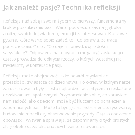
Jak znaleźć pasję? Technika refleksji
Refleksja nad sobą i swoim życiem to pierwszy, fundamentalny
krok w poszukiwaniu pasji. Warto poświęcić czas na głęboką
analizę swoich doświadczeń, emocji i zainteresowań. Kluczowe
pytania, które warto sobie zadać, to: “Co sprawia, że tracę
poczucie czasu?” oraz “Co daje mi prawdziwą radość i
satysfakcję?” Odpowiedzi na te pytania mogą być zaskakujące i
często prowadzą do odkrycia rzeczy, o których wcześniej nie
myśleliśmy w kontekście pasji.
Refleksja może obejmować także powrót myślami do
przeszłości, zwłaszcza do dzieciństwa. To okres, w którym nasze
zainteresowania były często najbardziej autentyczne i nieskażone
oczekiwaniami społecznymi. Przypomnienie sobie, co sprawiało
nam radość jako dzieciom, może być kluczem do odnalezienia
zapomnianych pasji. Może to być gra na instrumencie, rysowanie,
budowanie modeli czy obserwowanie przyrody. Często codzienne
obowiązki i wyzwania sprawiają, że zapominamy o tych prostych,
ale głęboko satysfakcjonujących zainteresowaniach.