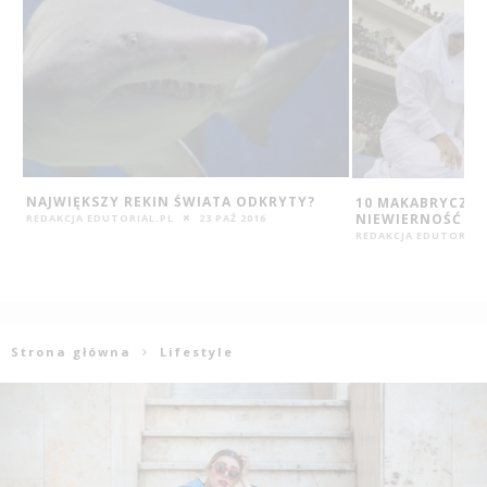
10 MAKABRYCZNYCH KAR ZA
5 RAD, JAK PIĆ W
NIEWIERNOŚĆ ŻON
ALKOHOL
REDAKCJA EDUTORIAL.PL
5 PAŹ 2016
MICHAŁ GUTT
14 
Strona główna
Lifestyle