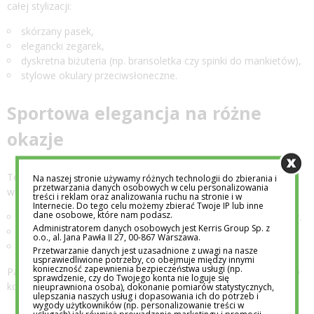
całej stylizacji:
skórzany pasek,
elegancki zegarek,
dyskretna biżuteria (np. bransoletka czy spinki do mankietów),
stylowe okulary przeciwsłoneczne.
Sportowa elegancja na różne
okazje
Ten styl jest niezwykle uniwersalny i można go dostosować do
Na naszej stronie używamy różnych technologii do zbierania i
przetwarzania danych osobowych w celu personalizowania
wielu sytuacji:
treści i reklam oraz analizowania ruchu na stronie i w
Internecie. Do tego celu możemy zbierać Twoje IP lub inne
dane osobowe, które nam podasz.
Do pracy: marynarka, koszula, chinosy i eleganckie sneakersy.
Administratorem danych osobowych jest Kerris Group Sp. z
Na spotkanie ze znajomymi: polo, jeansy i mokasyny.
o.o., al. Jana Pawła II 27, 00-867 Warszawa.
Na randkę: sweter, eleganckie spodnie i zamszowe buty.
Przetwarzanie danych jest uzasadnione z uwagi na nasze
usprawiedliwione potrzeby, co obejmuje między innymi
konieczność zapewnienia bezpieczeństwa usługi (np.
Pamiętaj, że kluczem do sukcesu jest dostosowanie stylizacji do
sprawdzenie, czy do Twojego konta nie loguje się
konkretnej okazji i miejsca.
nieuprawniona osoba), dokonanie pomiarów statystycznych,
ulepszania naszych usług i dopasowania ich do potrzeb i
wygody użytkowników (np. personalizowanie treści w