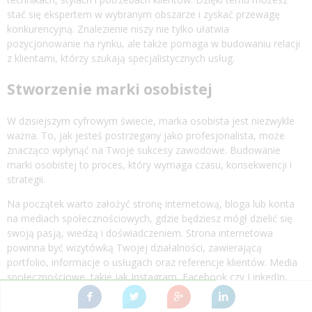
stać się ekspertem w wybranym obszarze i zyskać przewagę
konkurencyjną. Znalezienie niszy nie tylko ułatwia
pozycjonowanie na rynku, ale także pomaga w budowaniu relacji
z klientami, którzy szukają specjalistycznych usług.
Stworzenie marki osobistej
W dzisiejszym cyfrowym świecie, marka osobista jest niezwykle
ważna. To, jak jesteś postrzegany jako profesjonalista, może
znacząco wpłynąć na Twoje sukcesy zawodowe. Budowanie
marki osobistej to proces, który wymaga czasu, konsekwencji i
strategii.
Na początek warto założyć stronę internetową, bloga lub konta
na mediach społecznościowych, gdzie będziesz mógł dzielić się
swoją pasją, wiedzą i doświadczeniem. Strona internetowa
powinna być wizytówką Twojej działalności, zawierającą
portfolio, informacje o usługach oraz referencje klientów. Media
społecznościowe, takie jak Instagram, Facebook czy LinkedIn,
mogą służyć jako platforma do budowania społeczności,
nawiązywania kontaktów z potencjalnymi klientami i