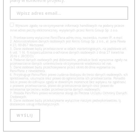
plany w konkretne projekty.
Wyrażam zgodę na otrzymywanie informacji handlowych na podany przeze
mnie adres poczty elektronicznej, wysyłanych przez Kerris Group Sp. z o.o.
1. Przetwarzamy wyłącznie Pani/Pana adres imię, nazwisko, numer IP, e-mail.
2. Administratorem danych osobowych jest Kerris Group Sp. z o.o., al. Jana Pawła
II 27, 00-867 Warszawa.
3. Dane osobowe będą przetwarzane w celach marketingowych, na podstawie art.
6 ust. 1 lit. f) rozporządzenia o ochronie danych osobowych z dnia 27 kwietnia
2016 r. (RODO).
4. Podanie danych osobowych jest dobrowolne, jednakże brak wyrażenia zgody na
przetwarzanie danych uniemożliwia otrzymywanie wiadomości od nas.
5. Dane osobowe będą przechowywane przez okres do dnia wypisania się
Pani/Pana z newslettera.
6. Przysługuje Panu/Pani prawo żądania dostępu do treści danych osobowych, ich
sprostowania, usunięcia oraz prawo do ograniczenia ich przetwarzania. Ponadto
także prawo do cofnięcia zgody w dowolnym momencie bez wpływu na zgodność
z prawem przetwarzania, prawo do przenoszenia danych oraz prawo do
wniesienia sprzeciwu wobec przetwarzania danych osobowych,
7. Posiada Pan/Pani prawo wniesienia skargi do Prezesa Urzędu Ochrony Danych
Osobowych.
8. Dane osobowe będą przekazywane wyłącznie naszym podwykonawcom, tj.
dostawcom usług informatycznych.