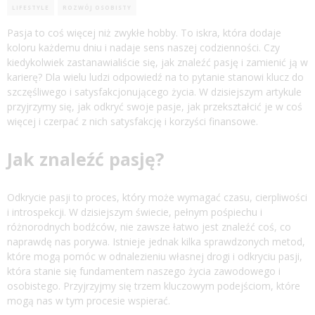
LIFESTYLE
ROZWÓJ OSOBISTY
Pasja to coś więcej niż zwykłe hobby. To iskra, która dodaje
koloru każdemu dniu i nadaje sens naszej codzienności. Czy
kiedykolwiek zastanawialiście się, jak znaleźć pasję i zamienić ją w
karierę? Dla wielu ludzi odpowiedź na to pytanie stanowi klucz do
szczęśliwego i satysfakcjonującego życia. W dzisiejszym artykule
przyjrzymy się, jak odkryć swoje pasje, jak przekształcić je w coś
więcej i czerpać z nich satysfakcję i korzyści finansowe.
Jak znaleźć pasję?
Odkrycie pasji to proces, który może wymagać czasu, cierpliwości
i introspekcji. W dzisiejszym świecie, pełnym pośpiechu i
różnorodnych bodźców, nie zawsze łatwo jest znaleźć coś, co
naprawdę nas porywa. Istnieje jednak kilka sprawdzonych metod,
które mogą pomóc w odnalezieniu własnej drogi i odkryciu pasji,
która stanie się fundamentem naszego życia zawodowego i
osobistego. Przyjrzyjmy się trzem kluczowym podejściom, które
mogą nas w tym procesie wspierać.