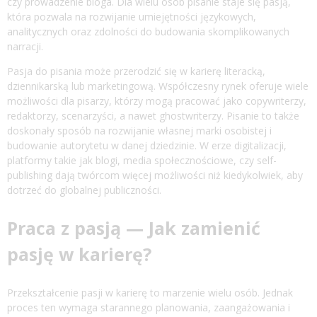
czy prowadzenie bloga. Dla wielu osób pisanie staje się pasją,
która pozwala na rozwijanie umiejętności językowych,
analitycznych oraz zdolności do budowania skomplikowanych
narracji.
Pasja do pisania może przerodzić się w karierę literacką,
dziennikarską lub marketingową. Współczesny rynek oferuje wiele
możliwości dla pisarzy, którzy mogą pracować jako copywriterzy,
redaktorzy, scenarzyści, a nawet ghostwriterzy. Pisanie to także
doskonały sposób na rozwijanie własnej marki osobistej i
budowanie autorytetu w danej dziedzinie. W erze digitalizacji,
platformy takie jak blogi, media społecznościowe, czy self-
publishing dają twórcom więcej możliwości niż kiedykolwiek, aby
dotrzeć do globalnej publiczności.
Praca z pasją — Jak zamienić
pasję w karierę?
Przekształcenie pasji w karierę to marzenie wielu osób. Jednak
proces ten wymaga starannego planowania, zaangażowania i