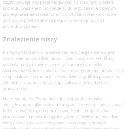
często odwagi. Aby pasja mogła stać się stabilnym źródłem
dochodu, ważne jest, aby podejść do tego zadania z pełnym
profesjonalizmem i świadomością. Oto kluczowe kroki, które
pomogą w przekształceniu pasji w satysfakcjonującą i
dochodową karierę.
Znalezienie niszy
Pierwszym krokiem w procesie zamiany pasji na karierę jest
znalezienie odpowiedniej niszy. To kluczowy element, który
pozwala na wyróżnienie się na konkurencyjnym rynku i
skierowanie swoich działań na konkretną grupę odbiorców. Nisza
to specjalizacja w ramach szerszej dziedziny, która pozwala na
zgłębienie tematu i zdobycie specjalistycznej wiedzy oraz
umiejętności.
Na przykład, jeśli Twoją pasją jest fotografia, musisz
zdecydować, w jakim rodzaju fotografii chcesz się specjalizować.
Może to być fotografia portretowa, ślubna, krajobrazowa,
produktowa, a nawet fotografia zwierząt. Wybór odpowiedniej
niszy pozwala na skoncentrowanie się na specyficznych
technikach, stylach i potrzebach klientów. Dzięki temu możesz