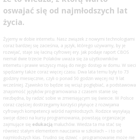
oswajać się od najmłodszych lat
życia.
Żyjemy w dobie internetu. Nasz związek z nowymi technologiami
coraz bardziej się zacieśnia, a język, którego używamy, by je
rozwijać, staje się łaciną cyfrowej ery. Jak podaje
raport
CBOS
niemal dwie trzecie Polaków uważa się za użytkowników
internetu i prawie wszyscy mają do niego dostęp w domu. W sieci
spędzamy także coraz więcej czasu. Dwa lata temu były to 73
godziny miesięcznie, czyli o ponad 50 godzin więcej niż 9 lat
wcześniej. Zjawisko to będzie się wciąż pogłębiać, a podstawowa
znajomość języków programowania z czasem stanie się
niezbędna, by radzić sobie w zmieniającym się świecie. W Polsce
coraz częściej dostrzegamy korzyści płynące z rozwijania
cyfrowych kompetencji wśród najmłodszych. Rodzice wysyłają
swoje dzieci na kursy programowania, powstają organizacje
zajmujące się
edukacją
maluchów. Wiedza ta ma stać się
również stałym elementem nauczania w szkołach – i to od
najmłodszych klas. Trudno się dziwić – programowanie może nie