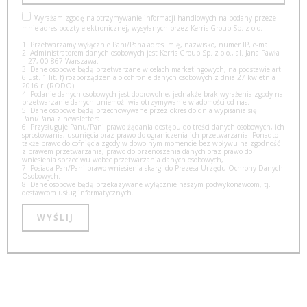
Wyrażam zgodę na otrzymywanie informacji handlowych na podany przeze
mnie adres poczty elektronicznej, wysyłanych przez Kerris Group Sp. z o.o.
1. Przetwarzamy wyłącznie Pani/Pana adres imię, nazwisko, numer IP, e-mail.
2. Administratorem danych osobowych jest Kerris Group Sp. z o.o., al. Jana Pawła
II 27, 00-867 Warszawa.
3. Dane osobowe będą przetwarzane w celach marketingowych, na podstawie art.
6 ust. 1 lit. f) rozporządzenia o ochronie danych osobowych z dnia 27 kwietnia
2016 r. (RODO).
4. Podanie danych osobowych jest dobrowolne, jednakże brak wyrażenia zgody na
przetwarzanie danych uniemożliwia otrzymywanie wiadomości od nas.
5. Dane osobowe będą przechowywane przez okres do dnia wypisania się
Pani/Pana z newslettera.
6. Przysługuje Panu/Pani prawo żądania dostępu do treści danych osobowych, ich
sprostowania, usunięcia oraz prawo do ograniczenia ich przetwarzania. Ponadto
także prawo do cofnięcia zgody w dowolnym momencie bez wpływu na zgodność
z prawem przetwarzania, prawo do przenoszenia danych oraz prawo do
wniesienia sprzeciwu wobec przetwarzania danych osobowych,
7. Posiada Pan/Pani prawo wniesienia skargi do Prezesa Urzędu Ochrony Danych
Osobowych.
8. Dane osobowe będą przekazywane wyłącznie naszym podwykonawcom, tj.
dostawcom usług informatycznych.