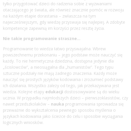
tylko przygotować dzieci do radzenia sobie z wyzwaniami
otaczającego je świata, ale również znacznie pomóc w rozwoju
na każdym etapie dorastania – zwłaszcza na tym
najwcześniejszym, gdy wiedzę przyswaja się najlepiej. A zdobyte
kompetencje zapewnią im korzyści przez resztę życia.
Nie takie programowanie straszne…
Programowanie to wiedza łatwo przyswajalna. Wbrew
powszechnemu przekonaniu – jego podstaw może nauczyć się
każdy. To nie hermetyczna dziedzina, dostępna jedynie dla
„ścisłowców”, a nieosiągalna dla „humanistów”. Tego typu
sztuczne podziały nie mają żadnego znaczenia. Każdy może
nauczyć się prostych języków kodowania i zrozumieć podstawy
ich działania. Wszystko zależy od tego, jak przekazywana jest
wiedza. Kolejne etapy
edukacji
dostosowywane są do wieku
ucznia. W przypadku najmłodszych dzieci – pierwszoklasistów, czy
nawet przedszkolaków –
nauka
programowania sprowadza się
przeważnie do wykształcenia pewnego sposobu myślenia o
językach kodowania jako ścieżce do celu i sposobie wyciągania
logicznych wniosków.