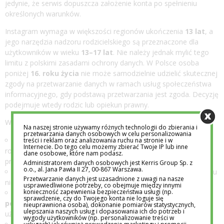
jedynie, że serwis dopuszcza założenie konta po spełnieniu
określonych warunków.
Instagram wymaga w większości regionów ukończenia
13 lat
, a
jego narzędzia nadzoru rodzicielskiego są przeznaczone dla
użytkowników w wieku
13–17 lat
. Nie należy jednak mylić tego
limitu z polskimi zasadami ochrony danych. W Polsce osoba
poniżej
16. roku życia
nie może samodzielnie udzielić skutecznej
zgody na przetwarzanie danych w ramach usług społeczeństwa
informacyjnego, gdy podstawą przetwarzania jest zgoda. Decyzję
podejmuje wtedy rodzic lub opiekun prawny.
W praktyce przed założeniem konta sprawdzam cztery rzeczy.
Na naszej stronie używamy różnych technologii do zbierania i
przetwarzania danych osobowych w celu personalizowania
Czy dziecko potrafi odmówić?
Powinno umieć zakończyć
treści i reklam oraz analizowania ruchu na stronie i w
Internecie. Do tego celu możemy zbierać Twoje IP lub inne
rozmowę, zablokować użytkownika i nie odpowiadać na
dane osobowe, które nam podasz.
prowokację.
Administratorem danych osobowych jest Kerris Group Sp. z
o.o., al. Jana Pawła II 27, 00-867 Warszawa.
Czy rozumie trwałość publikacji?
Usunięcie zdjęcia z profilu
Przetwarzanie danych jest uzasadnione z uwagi na nasze
nie usuwa wykonanych wcześniej zrzutów ekranu.
usprawiedliwione potrzeby, co obejmuje między innymi
konieczność zapewnienia bezpieczeństwa usługi (np.
Czy potrafi odróżnić znajomego od konta
sprawdzenie, czy do Twojego konta nie loguje się
podszywającego się pod znajomego?
Sama nazwa
nieuprawniona osoba), dokonanie pomiarów statystycznych,
ulepszania naszych usług i dopasowania ich do potrzeb i
użytkownika i zdjęcie profilowe niczego nie potwierdzają.
wygody użytkowników (np. personalizowanie treści w