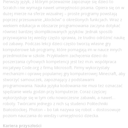
Pierwszy język, z którym przeważnie zapoznaje się dzieci to
Scratch i nie wymaga nawet umiejętności pisania. Opiera się on w
dużej mierze na sferze wizualnej – proste programy powstają
poprzez przesuwanie „klocków” o określonych funkcjach. Wraz z
wiekiem edukacja w obszarze programowania zaczyna dotykać
również bardziej skomplikowanych języków. Jednak sposób
przyswajania tej wiedzy często sprawia, że trudno odróżnić naukę
od zabawy. Podczas lekcji dzieci często tworzą własne gry
komputerowe lub programy, które pomagają im w nauce innych
przedmiotów w szkole. Przykładem zachęcenia dzieci do
poszerzania cyfrowych kompetencji jest też m.in. współpraca
inicjatywy Code.org z firmą Microsoft. Firmy wykorzystały
mechanizm i oprawę popularnej gry komputerowej Minecraft, aby
stworzyć samouczek, zapoznający z podstawami
programowania. Nauka języka kodowania nie musi też oznaczać
spędzanie wielu godzin przy komputerze. Coraz częściej
wykorzystuje się w tym celu nowoczesne zabawki, a nawet…
roboty. Twórcami jednego z nich są studenci Politechniki
Białostockiej. Photon – bo tak nazywa się robot – dostosowuje
poziom nauczania do wiedzy i umiejętności dziecka.
Kariera przyszłości