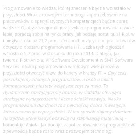
Programowanie to wiedza, której znaczenie będzie wzrastało w
przyszłości. Wraz z rozwojem technologii zapotrzebowanie na
pracowników o specjalistycznych kompetencjach będzie coraz
większe. Osoby zaznajomione z językami programowania o wiele
lepiej poradzą sobie na rynku pracy. Jak podaje portal pulsHR.pl, w
ubiegłym roku aż 21,2 proc. ofert pochodzących od pracodawców
dotyczyło obszaru programowania i IT. Liczba tych ogłoszeń
wzrosła o 5,7 proc. w stosunku do roku 2014. Dlatego, jak
twierdzi Piotr Anioła, VP Software Development w SMT Software
Services, nauka programowania w młodym wieku może w
przyszłości otworzyć drzwi do kariery w branży IT. –
Cały czas
poszukujemy zdolnych programistów, a osób o takich
kompetencjach niestety wciąż jest zbyt za mało. To
dynamicznie rozwijająca się branża, w dodatku oferująca
atrakcyjne wynagrodzenie i liczne ścieżki rozwoju. Nauka
programowania dla dzieci to z pewnością dobra inwestycja,
która zaowocuje w przyszłości. W ten sposób dajemy dzieciom
narzędzia, które kiedyś pozwolą na stabilizację materialną
–
komentuje Anioła. Jak dodaje, zapotrzebowanie na programistów
z pewnością będzie rosło wraz z rozwojem technologii.