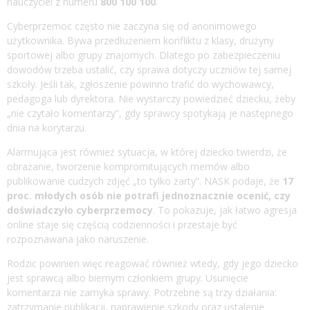
nauczyciel z numeru
800 100 100
.
Cyberprzemoc często nie zaczyna się od anonimowego
użytkownika. Bywa przedłużeniem konfliktu z klasy, drużyny
sportowej albo grupy znajomych. Dlatego po zabezpieczeniu
dowodów trzeba ustalić, czy sprawa dotyczy uczniów tej samej
szkoły. Jeśli tak, zgłoszenie powinno trafić do wychowawcy,
pedagoga lub dyrektora. Nie wystarczy powiedzieć dziecku, żeby
„nie czytało komentarzy”, gdy sprawcy spotykają je następnego
dnia na korytarzu.
Alarmująca jest również sytuacja, w której dziecko twierdzi, że
obrażanie, tworzenie kompromitujących memów albo
publikowanie cudzych zdjęć „to tylko żarty”. NASK podaje, że
17
proc. młodych osób nie potrafi jednoznacznie ocenić, czy
doświadczyło cyberprzemocy
. To pokazuje, jak łatwo agresja
online staje się częścią codzienności i przestaje być
rozpoznawana jako naruszenie.
Rodzic powinien więc reagować również wtedy, gdy jego dziecko
jest sprawcą albo biernym członkiem grupy. Usunięcie
komentarza nie zamyka sprawy. Potrzebne są trzy działania:
zatrzymanie publikacji, naprawienie szkody oraz ustalenie