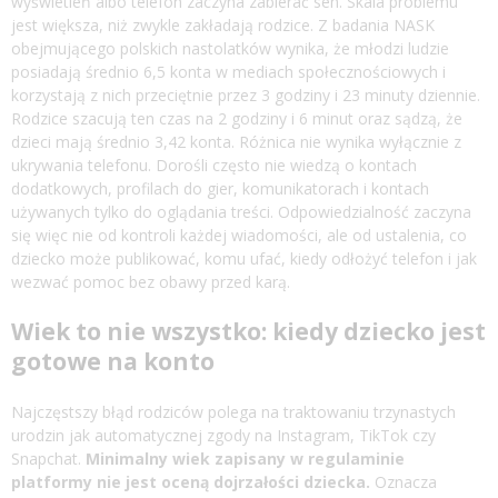
wyświetleń albo telefon zaczyna zabierać sen. Skala problemu
jest większa, niż zwykle zakładają rodzice. Z badania NASK
obejmującego polskich nastolatków wynika, że młodzi ludzie
posiadają średnio 6,5 konta w mediach społecznościowych i
korzystają z nich przeciętnie przez 3 godziny i 23 minuty dziennie.
Rodzice szacują ten czas na 2 godziny i 6 minut oraz sądzą, że
dzieci mają średnio 3,42 konta. Różnica nie wynika wyłącznie z
ukrywania telefonu. Dorośli często nie wiedzą o kontach
dodatkowych, profilach do gier, komunikatorach i kontach
używanych tylko do oglądania treści. Odpowiedzialność zaczyna
się więc nie od kontroli każdej wiadomości, ale od ustalenia, co
dziecko może publikować, komu ufać, kiedy odłożyć telefon i jak
wezwać pomoc bez obawy przed karą.
Wiek to nie wszystko: kiedy dziecko jest
gotowe na konto
Najczęstszy błąd rodziców polega na traktowaniu trzynastych
urodzin jak automatycznej zgody na Instagram, TikTok czy
Snapchat.
Minimalny wiek zapisany w regulaminie
platformy nie jest oceną dojrzałości dziecka.
Oznacza