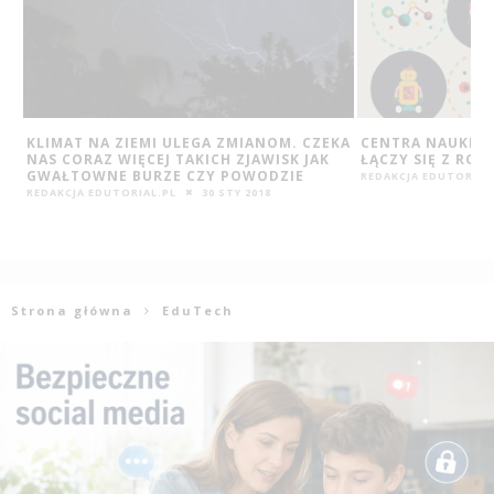
KA
CENTRA NAUKI W POLSCE – TU EDUKACJA
PIĘKNY UMYSŁ ŚC
ŁĄCZY SIĘ Z ROZRYWKĄ
REDAKCJA EDUTORIAL
REDAKCJA EDUTORIAL.PL
16 LUT 2016
Strona główna
EduTech