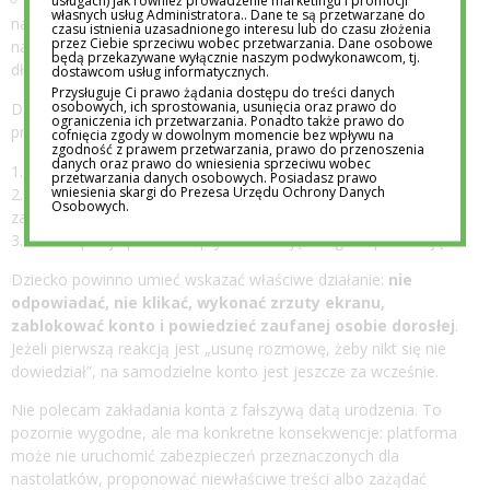
Czy przyjdzie do rodzica po własnym błędzie?
To
usługach) jak również prowadzenie marketingu i promocji
własnych usług Administratora.. Dane te są przetwarzane do
najważniejsze kryterium. Dziecko, które boi się
czasu istnienia uzasadnionego interesu lub do czasu złożenia
przez Ciebie sprzeciwu wobec przetwarzania. Dane osobowe
natychmiastowego odebrania telefonu, będzie ukrywać problem
będą przekazywane wyłącznie naszym podwykonawcom, tj.
dłużej.
dostawcom usług informatycznych.
Przysługuje Ci prawo żądania dostępu do treści danych
osobowych, ich sprostowania, usunięcia oraz prawo do
Dobrym testem gotowości jest krótka symulacja. Rodzic
ograniczenia ich przetwarzania. Ponadto także prawo do
przedstawia trzy sytuacje:
cofnięcia zgody w dowolnym momencie bez wpływu na
zgodność z prawem przetwarzania, prawo do przenoszenia
danych oraz prawo do wniesienia sprzeciwu wobec
Kolega prosi o kod przesłany SMS-em.
przetwarzania danych osobowych. Posiadasz prawo
wniesienia skargi do Prezesa Urzędu Ochrony Danych
Nieznajoma osoba proponuje darmowe przedmioty do gry w
Osobowych.
zamian za zalogowanie się przez link.
Ktoś zapisuje przesłane prywatnie zdjęcie i grozi publikacją.
Dziecko powinno umieć wskazać właściwe działanie:
nie
odpowiadać, nie klikać, wykonać zrzuty ekranu,
zablokować konto i powiedzieć zaufanej osobie dorosłej
.
Jeżeli pierwszą reakcją jest „usunę rozmowę, żeby nikt się nie
dowiedział”, na samodzielne konto jest jeszcze za wcześnie.
Nie polecam zakładania konta z fałszywą datą urodzenia. To
pozornie wygodne, ale ma konkretne konsekwencje: platforma
może nie uruchomić zabezpieczeń przeznaczonych dla
nastolatków, proponować niewłaściwe treści albo zażądać