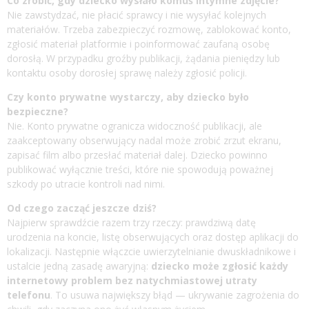
Co zrobić, gdy dziecko wysłało komuś intymne zdjęcie?
Nie zawstydzać, nie płacić sprawcy i nie wysyłać kolejnych
materiałów. Trzeba zabezpieczyć rozmowę, zablokować konto,
zgłosić materiał platformie i poinformować zaufaną osobę
dorosłą. W przypadku groźby publikacji, żądania pieniędzy lub
kontaktu osoby dorosłej sprawę należy zgłosić policji.
Czy konto prywatne wystarczy, aby dziecko było
bezpieczne?
Nie. Konto prywatne ogranicza widoczność publikacji, ale
zaakceptowany obserwujący nadal może zrobić zrzut ekranu,
zapisać film albo przesłać materiał dalej. Dziecko powinno
publikować wyłącznie treści, które nie spowodują poważnej
szkody po utracie kontroli nad nimi.
Od czego zacząć jeszcze dziś?
Najpierw sprawdźcie razem trzy rzeczy: prawdziwą datę
urodzenia na koncie, listę obserwujących oraz dostęp aplikacji do
lokalizacji. Następnie włączcie uwierzytelnianie dwuskładnikowe i
ustalcie jedną zasadę awaryjną:
dziecko może zgłosić każdy
internetowy problem bez natychmiastowej utraty
telefonu
. To usuwa największy błąd — ukrywanie zagrożenia do