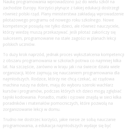
Naukę programowania wprowadzono juz do wielu szkół na
zachodzie Europy. Korzyści płynące z takiej edukacji dostrzegł
również polski rząd. Plany ministerstwa zakładają wprowadzenie
pilotażowego programu od nowego roku szkolnego. Nowe
kompetencje posiądą nie tylko dzieci, ale również nauczyciele,
którzy wiedzę muszą przekazywać. Jeśli pilotaż zakończy się
sukcesem, programowanie na stałe zagości w planach lekcji
polskich uczniów.
To duży krok naprzód, jednak proces wykształcenia kompetencji
z obszaru programowania w szkołach potrwa co najmniej kilka
lat. Na szczęście, zarówno w kraju jak i na świecie działa wiele
organizacji, które zajmują się nauczaniem programowania dla
najmłodszych. Rodzice, którzy nie chcą czekać, aż rządowa
machina ruszy na dobre, mają do wyboru szeroki wachlarz
kursów i programów, podczas których ich dzieci mogą zgłębiać
tajniki kodowania. Ponadto, matki i ojcowie znajdą w sieci kilka
poradników i materiałów pomocniczych, które pozwolą na
zorganizowanie lekcji w domu.
Trudno nie dostrzec korzyści, jakie niesie ze sobą nauczanie
programowania, a edukacja najmłodszych wydaje się być