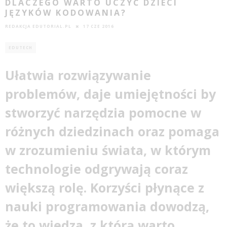
DLACZEGO WARTO UCZYĆ DZIECI
JĘZYKÓW KODOWANIA?
REDAKCJA EDUTORIAL.PL
17 CZE 2016
EDUTECH
Ułatwia rozwiązywanie
problem
ó
w, daje umiejętności by
stworzyć narzędzia pomocne w
różnych dziedzinach oraz pomaga
w zrozumieniu świata, w kt
ó
rym
technologie odgrywają coraz
większą rolę. Korzyś
ci p
łynące z
nauki
programowania dowodzą,
że to wiedza, z kt
ó
rą warto