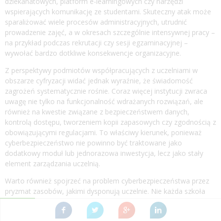
dziekanatowych, platform e-learningowych czy narzędzi
wspierających komunikację ze studentami. Skuteczny atak może
sparaliżować wiele procesów administracyjnych, utrudnić
prowadzenie zajęć, a w okresach szczególnie intensywnej pracy –
na przykład podczas rekrutacji czy sesji egzaminacyjnej –
wywołać bardzo dotkliwe konsekwencje organizacyjne.
Z perspektywy podmiotów współpracujących z uczelniami w
obszarze cyfryzacji widać jednak wyraźnie, że świadomość
zagrożeń systematycznie rośnie. Coraz więcej instytucji zwraca
uwagę nie tylko na funkcjonalność wdrażanych rozwiązań, ale
również na kwestie związane z bezpieczeństwem danych,
kontrolą dostępu, tworzeniem kopii zapasowych czy zgodnością z
obowiązującymi regulacjami. To właściwy kierunek, ponieważ
cyberbezpieczeństwo nie powinno być traktowane jako
dodatkowy moduł lub jednorazowa inwestycja, lecz jako stały
element zarządzania uczelnią.
Warto również spojrzeć na problem cyberbezpieczeństwa przez
pryzmat zasobów, jakimi dysponują uczelnie. Nie każda szkoła
wyższa może pozwolić sobie na utrzymywanie rozbudowanego
zespołu specjalistów odpowiedzialnych za całodobowy