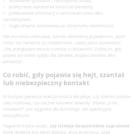
umawianie spotkania z nieznajomą osobą,
podejrzenie wyłudzenia konta lub pieniędzy,
publikowanie informacji o samookaleczeniu albo
samobójstwie,
nagła zmiana zachowania po otrzymaniu wiadomości.
Nie ma sensu obiecywać dziecku absolutnej prywatności, jeżeli
rodzic nie zamierza jej respektować. Lepiej jasno powiedzieć:
„Nie przeglądam twoich rozmów z ciekawości. Zrobię to, gdy
pojawi się realne ryzyko dla zdrowia, bezpieczeństwa albo
pieniędzy”.
Co robić, gdy pojawia się hejt, szantaż
lub niebezpieczny kontakt
W kryzysie pierwsza reakcja rodzica decyduje, czy dziecko pokaże
całą rozmowę, czy zacznie kasować dowody. Zdanie „a nie
mówiłem?” jest wygodne dla dorosłego, ale operacyjnie
bezużyteczne.
Najpierw trzeba ustalić,
czy istnieje bezpośrednie zagrożenie
.
Jeżeli sprawca zna adres dziecka, grozi przemocą, żąda