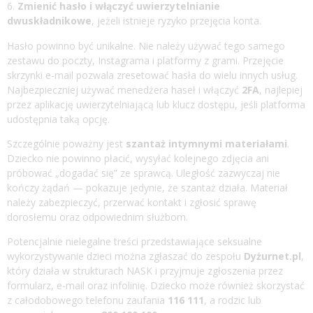
Zmienić hasło i włączyć uwierzytelnianie
dwuskładnikowe
, jeżeli istnieje ryzyko przejęcia konta.
Hasło powinno być unikalne. Nie należy używać tego samego
zestawu do poczty, Instagrama i platformy z grami. Przejęcie
skrzynki e-mail pozwala zresetować hasła do wielu innych usług.
Najbezpieczniej używać menedżera haseł i włączyć
2FA
, najlepiej
przez aplikację uwierzytelniającą lub klucz dostępu, jeśli platforma
udostępnia taką opcję.
Szczególnie poważny jest
szantaż intymnymi materiałami
.
Dziecko nie powinno płacić, wysyłać kolejnego zdjęcia ani
próbować „dogadać się” ze sprawcą. Uległość zazwyczaj nie
kończy żądań — pokazuje jedynie, że szantaż działa. Materiał
należy zabezpieczyć, przerwać kontakt i zgłosić sprawę
dorosłemu oraz odpowiednim służbom.
Potencjalnie nielegalne treści przedstawiające seksualne
wykorzystywanie dzieci można zgłaszać do zespołu
Dyżurnet.pl
,
który działa w strukturach NASK i przyjmuje zgłoszenia przez
formularz, e-mail oraz infolinię. Dziecko może również skorzystać
z całodobowego telefonu zaufania
116 111
, a rodzic lub