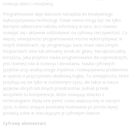
rozwoju dzieci i młodzieży.
Programowanie daje dzieciom narzędzia do kreatywnego
wykorzystywania technologii. Dzięki niemu mogą być nie tylko
biernymi odbiorcami natłoku informacji w sieci, lecz również
rozwijać się i aktywnie oddziaływać na cyfrową rzeczywistość. Co
więcej, umiejętności programowania można wykorzystywać w
innych dziedzinach, np. programując bazę nowo nauczonych
hiszpańskich słów lub wirtualny stroik do gitary. Niezaprzeczalną
korzyścią, jaką przynosi nauka programowania dla najmłodszych,
jest również rola w rozwoju i dorastaniu. Nauka cyfrowych
języków uczy analitycznego myślenia i rozwiązywania problemów
w oparciu o przyczynowo-skutkową logikę. To umiejętności, które
przydają się nie tylko w codziennym życiu, ale także w nauce
języków obcych lub innych przedmiotów. Jednak przede
wszystkim to kompetencje, które oswajają dziecko z
technologiami. Będą one pełnić coraz większą rolę w naszym
życiu. A dzieci znające podstawy kodowania po prostu lepiej
poradzą sobie w otaczającym je cyfrowym świecie.
Cyfrowy elementarz