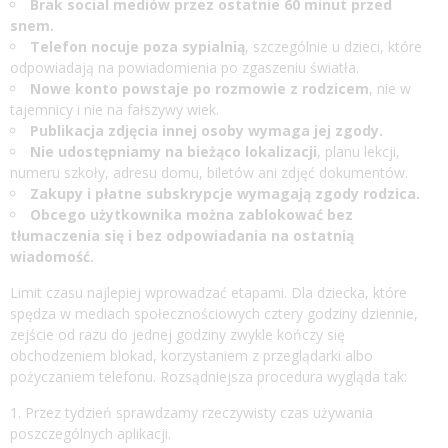
Brak social mediów przez ostatnie 60 minut przed
snem.
Telefon nocuje poza sypialnią
, szczególnie u dzieci, które
odpowiadają na powiadomienia po zgaszeniu światła.
Nowe konto powstaje po rozmowie z rodzicem
, nie w
tajemnicy i nie na fałszywy wiek.
Publikacja zdjęcia innej osoby wymaga jej zgody.
Nie udostępniamy na bieżąco lokalizacji
, planu lekcji,
numeru szkoły, adresu domu, biletów ani zdjęć dokumentów.
Zakupy i płatne subskrypcje wymagają zgody rodzica.
Obcego użytkownika można zablokować bez
tłumaczenia się i bez odpowiadania na ostatnią
wiadomość.
Limit czasu najlepiej wprowadzać etapami. Dla dziecka, które
spędza w mediach społecznościowych cztery godziny dziennie,
zejście od razu do jednej godziny zwykle kończy się
obchodzeniem blokad, korzystaniem z przeglądarki albo
pożyczaniem telefonu. Rozsądniejsza procedura wygląda tak:
Przez tydzień sprawdzamy rzeczywisty czas używania
poszczególnych aplikacji.