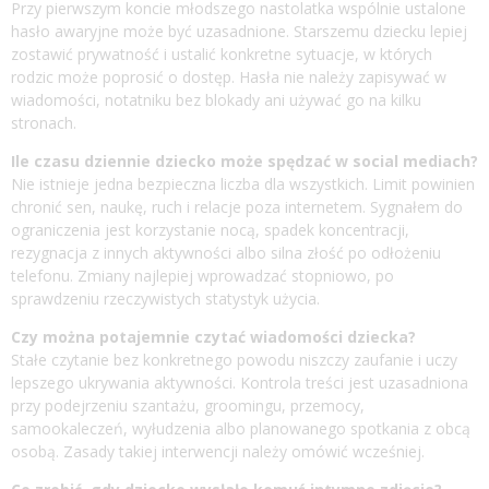
Przy pierwszym koncie młodszego nastolatka wspólnie ustalone
hasło awaryjne może być uzasadnione. Starszemu dziecku lepiej
zostawić prywatność i ustalić konkretne sytuacje, w których
rodzic może poprosić o dostęp. Hasła nie należy zapisywać w
wiadomości, notatniku bez blokady ani używać go na kilku
stronach.
Ile czasu dziennie dziecko może spędzać w social mediach?
Nie istnieje jedna bezpieczna liczba dla wszystkich. Limit powinien
chronić sen, naukę, ruch i relacje poza internetem. Sygnałem do
ograniczenia jest korzystanie nocą, spadek koncentracji,
rezygnacja z innych aktywności albo silna złość po odłożeniu
telefonu. Zmiany najlepiej wprowadzać stopniowo, po
sprawdzeniu rzeczywistych statystyk użycia.
Czy można potajemnie czytać wiadomości dziecka?
Stałe czytanie bez konkretnego powodu niszczy zaufanie i uczy
lepszego ukrywania aktywności. Kontrola treści jest uzasadniona
przy podejrzeniu szantażu, groomingu, przemocy,
samookaleczeń, wyłudzenia albo planowanego spotkania z obcą
osobą. Zasady takiej interwencji należy omówić wcześniej.