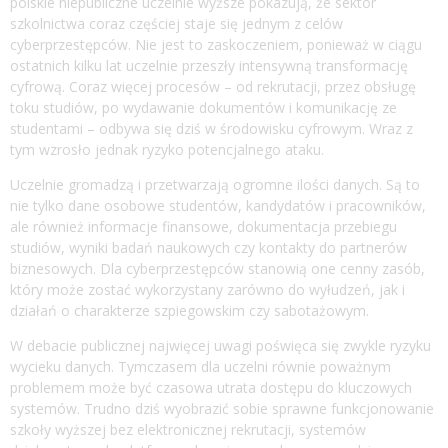
polskie niepubliczne uczelnie wyższe pokazują, że sektor
szkolnictwa coraz częściej staje się jednym z celów
cyberprzestępców. Nie jest to zaskoczeniem, ponieważ w ciągu
ostatnich kilku lat uczelnie przeszły intensywną transformację
cyfrową. Coraz więcej procesów – od rekrutacji, przez obsługę
toku studiów, po wydawanie dokumentów i komunikację ze
studentami – odbywa się dziś w środowisku cyfrowym. Wraz z
tym wzrosło jednak ryzyko potencjalnego ataku.
Uczelnie gromadzą i przetwarzają ogromne ilości danych. Są to
nie tylko dane osobowe studentów, kandydatów i pracowników,
ale również informacje finansowe, dokumentacja przebiegu
studiów, wyniki badań naukowych czy kontakty do partnerów
biznesowych. Dla cyberprzestępców stanowią one cenny zasób,
który może zostać wykorzystany zarówno do wyłudzeń, jak i
działań o charakterze szpiegowskim czy sabotażowym.
W debacie publicznej najwięcej uwagi poświęca się zwykle ryzyku
wycieku danych. Tymczasem dla uczelni równie poważnym
problemem może być czasowa utrata dostępu do kluczowych
systemów. Trudno dziś wyobrazić sobie sprawne funkcjonowanie
szkoły wyższej bez elektronicznej rekrutacji, systemów