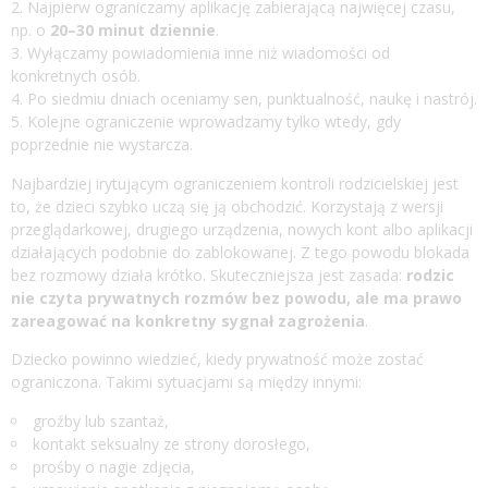
Najpierw ograniczamy aplikację zabierającą najwięcej czasu,
np. o
20–30 minut dziennie
.
Wyłączamy powiadomienia inne niż wiadomości od
konkretnych osób.
Po siedmiu dniach oceniamy sen, punktualność, naukę i nastrój.
Kolejne ograniczenie wprowadzamy tylko wtedy, gdy
poprzednie nie wystarcza.
Najbardziej irytującym ograniczeniem kontroli rodzicielskiej jest
to, że dzieci szybko uczą się ją obchodzić. Korzystają z wersji
przeglądarkowej, drugiego urządzenia, nowych kont albo aplikacji
działających podobnie do zablokowanej. Z tego powodu blokada
bez rozmowy działa krótko. Skuteczniejsza jest zasada:
rodzic
nie czyta prywatnych rozmów bez powodu, ale ma prawo
zareagować na konkretny sygnał zagrożenia
.
Dziecko powinno wiedzieć, kiedy prywatność może zostać
ograniczona. Takimi sytuacjami są między innymi:
groźby lub szantaż,
kontakt seksualny ze strony dorosłego,
prośby o nagie zdjęcia,