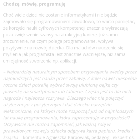
Chodzę, m
ó
wię, programuję
Choć wiele dzieci nie zostanie informatykami i nie będzie
zajmowało się programowaniem zawodowo, to warto pamiętać,
że korzyści nauki cyfrowych kompetencji znacznie wykraczają
poza zwiększenie szansy na atrakcyjną karierę. Już samo
zrozumienie, na czym polega programowanie, wpływa
pozytywnie na rozwój dziecka. Dla maluchów nauczenie się
myślenia jak programista jest znacznie ważniejsze, niż sama
umiejętność stworzenia np. aplikacji.
– Najbardziej naturalnym sposobem przyswajania wiedzy przez
najmłodszych jest nauka przez zabawę. Z kolei nawet niespełna
roczne dzieci potrafią wybrać swoją ulubioną bajkę czy
piosenkę na smartphonie lub tablecie. Często jest to dla nich
nagroda i najlepsza rozrywka. Dlaczego wiec nie połączyć
użytecznego z pożytecznym i dać dziecku narzędzie
elektroniczne, na którym może rozpocząć już od najmłodszych
lat naukę programowania, która zaprocentuje w przyszłości?
Oczywiście nie można zapomnieć, jak ważną rolę w
prawidłowym rozwoju dziecka odgrywa karta papieru, kredki i
książka
– komentuje Agnieszka Karbowiak, pedagog i ekspert ds.