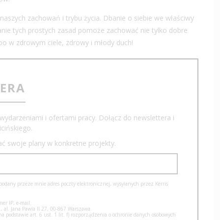
 naszych zachowań i trybu życia. Dbanie o siebie we właściwy
anie tych prostych zasad pomoże zachować nie tylko dobre
 bo w zdrowym ciele, zdrowy i młody duch!
TERA
wydarzeniami i ofertami pracy. Dołącz do newslettera i
cińskiego.
iać swoje plany w konkretne projekty.
dany przeze mnie adres poczty elektronicznej, wysyłanych przez Kerris
er IP, e-mail.
, al. Jana Pawła II 27, 00-867 Warszawa.
podstawie art. 6 ust. 1 lit. f) rozporządzenia o ochronie danych osobowych