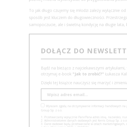
To jak długo czujemy się młodzi zależy wyłącznie od
sposób jest kluczem do długowieczności. Przestrzeg
samopoczucie, ale i świetną kondycję na długie lata,
DOŁĄCZ DO NEWSLET
Bądź na bieżąco z najciekawszymi artykułami, 
otrzymaj e-book
"Jak to zrobić?"
Łukasza Kali
Dzięki tej książce nauczysz się marzyć i zmien
Wyrażam zgodę na otrzymywanie informacji handlowych na po
Group Sp. z o.o.
1. Przetwarzamy wyłącznie Pani/Pana adres imię, nazwisko, num
2. Administratorem danych osobowych jest Kerris Group Sp. z o.o.
3. Dane osobowe będą przetwarzane w celach marketingowych, na 