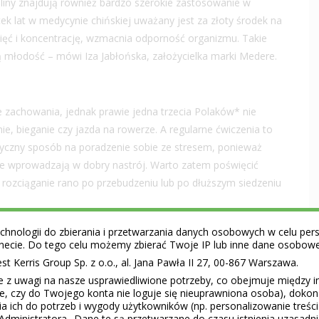
ośliny znajdują również bardzo szerokie zastosowanie w
ek lat w medycynie chińskiej uważany jest za złoty środek na
mięć i koncentrację, wzmacnia odporność organizmu. Takie
zą młodość – mówi Iza Jabłońska, założycielka marki Medere.
 zachowania, jednak prawie jedna trzecia Polaków* nie
, bieganie czy jazda na rowerze. A regularne ćwiczenia to
astyczny sposób na poradzenie sobie ze stresem, ponieważ
re wprowadzają w dobry nastrój. Warto zatem poświęcić
. rozciąganie rano po przebudzeniu lub po dłuższym siedzeniu
hnologii do zbierania i przetwarzania danych osobowych w celu perso
ernecie. Do tego celu możemy zbierać Twoje IP lub inne dane osobow
i mięśnie i poprawi ukrwienie skóry. Jednak jedną z
 Kerris Group Sp. z o.o., al. Jana Pawła II 27, 00-867 Warszawa.
 dobre
zdrowie
i wieczną młodość jest… sen. To czas, kiedy
e z uwagi na nasze usprawiedliwione potrzeby, co obejmuje między 
bry, zdrowy sen wspomaga przyswajanie informacji,
ie, czy do Twojego konta nie loguje się nieuprawniona osoba), doko
a ich do potrzeb i wygody użytkowników (np. personalizowanie treśc
lko na psychikę, ale i urodę.
Administratora.. Dane te są przetwarzane do czasu istnienia uzasadn