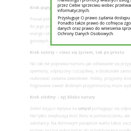
przez Ciebie sprzeciwu wobec przet
Krok piąty – wprowadź porządek w kuchni
informatycznych.
Przysługuje Ci prawo żądania dostępu 
Ponad połowa Polaków jest zdania, że zdrowie jest j
Ponadto także prawo do cofnięcia z
do jego poprawy przyczynia się zdrowe odżywianie[2]
danych oraz prawo do wniesienia sprz
energii i siły. W tym celu warto jeść jak najwięcej 
Ochrony Danych Osobowych.
gotowych oraz wysokoprzetworzonych produktów o
Krok szósty – ciesz się życiem, tak po prostu
Nic tak nie poprawia humoru jak oddawanie się przyj
spełniony, odprężony i szczęśliwy, a doskonałe samop
realizować zadania zawodowe. Hobby, przyjazny stos
folgowanie nawet drobnym przyjemnością może wydłuż
Krok siódmy – żyj blisko natury
Zieleń kojąco wpływa na
umysł
pomagając się odpręż
Nie tylko zwiększają ilość tlenu w pomieszczeniu, ale
substancji. Na domowym parapecie warto także zacząć 
później można wykorzystać do przygotowania posiłk