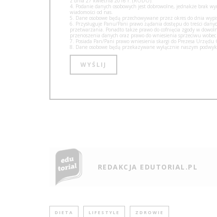
z dnia 27 kwietnia 2016 r. (RODO).
4. Podanie danych osobowych jest dobrowolne, jednakże brak w
wiadomości od nas.
5. Dane osobowe będą przechowywane przez okres do dnia wypisa
6. Przysługuje Panu/Pani prawo żądania dostępu do treści danyc
przetwarzania. Ponadto także prawo do cofnięcia zgody w dow
przenoszenia danych oraz prawo do wniesienia sprzeciwu wobec
7. Posiada Pan/Pani prawo wniesienia skargi do Prezesa Urzęd
8. Dane osobowe będą przekazywane wyłącznie naszym podwyko
REDAKCJA EDUTORIAL.PL
DIETA
LIFESTYLE
ZDROWIE