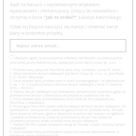
Bądź na bieżąco z najciekawszymi artykułami,
wydarzeniami i ofertami pracy. Dołącz do newslettera i
otrzymaj e-book
"Jak to zrobić?"
Łukasza Kalicińskiego.
Dzięki tej książce nauczysz się marzyć i zmieniać swoje
plany w konkretne projekty.
Wyrażam zgodę na otrzymywanie informacji handlowych na podany przeze
mnie adres poczty elektronicznej, wysyłanych przez Kerris Group Sp. z o.o.
1. Przetwarzamy wyłącznie Pani/Pana adres imię, nazwisko, numer IP, e-mail.
2. Administratorem danych osobowych jest Kerris Group Sp. z o.o., al. Jana Pawła
II 27, 00-867 Warszawa.
3. Dane osobowe będą przetwarzane w celach marketingowych, na podstawie art.
6 ust. 1 lit. f) rozporządzenia o ochronie danych osobowych z dnia 27 kwietnia
2016 r. (RODO).
4. Podanie danych osobowych jest dobrowolne, jednakże brak wyrażenia zgody na
przetwarzanie danych uniemożliwia otrzymywanie wiadomości od nas.
5. Dane osobowe będą przechowywane przez okres do dnia wypisania się
Pani/Pana z newslettera.
6. Przysługuje Panu/Pani prawo żądania dostępu do treści danych osobowych, ich
sprostowania, usunięcia oraz prawo do ograniczenia ich przetwarzania. Ponadto
także prawo do cofnięcia zgody w dowolnym momencie bez wpływu na zgodność
z prawem przetwarzania, prawo do przenoszenia danych oraz prawo do
wniesienia sprzeciwu wobec przetwarzania danych osobowych,
7. Posiada Pan/Pani prawo wniesienia skargi do Prezesa Urzędu Ochrony Danych
Osobowych.
8. Dane osobowe będą przekazywane wyłącznie naszym podwykonawcom, tj.
dostawcom usług informatycznych.