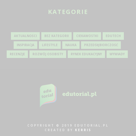
KATEGORIE
AKTUALNOŚCI
BEZ KATEGORII
CIEKAWOSTKI
EDUTECH
INSPIRACJA
LIFESTYLE
NAUKA
PRZEDSIĘBIORCZOŚĆ
RECENZJE
ROZWÓJ OSOBISTY
RYNEK EDUKACYJNY
WYWIADY
COPYRIGHT © 2019 EDUTORIAL.PL
CREATED BY
KERRIS