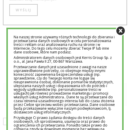
Strona 1 z 6
Na naszej stronie używamy różnych technologii do zbierania i
przetwarzania danych osobowych w celu personalizowania
treści i reklam oraz analizowania ruchu na stronie i w
1
2
3
4
5
...
»
OSTATNIA »
Internecie. Do tego celu możemy zbierać Twoje IP lub inne
dane osobowe, które nam podasz.
Administratorem danych osobowych jest Kerris Group Sp. z
o.o., al. Jana Pawła II 27, 00-867 Warszawa.
Przetwarzanie danych jest uzasadnione z uwagi na nasze
usprawiedliwione potrzeby, co obejmuje między innymi
konieczność zapewnienia bezpieczeństwa usługi (np.
sprawdzenie, czy do Twojego konta nie loguje się
nieuprawniona osoba), dokonanie pomiarów statystycznych,
ulepszania naszych usług i dopasowania ich do potrzeb i
wygody użytkowników (np. personalizowanie treści w
usługach) jak również prowadzenie marketingu i promocji
REDAKCJA EDUTORIAL.PL
własnych usług Administratora.. Dane te są przetwarzane do
czasu istnienia uzasadnionego interesu lub do czasu złożenia
przez Ciebie sprzeciwu wobec przetwarzania. Dane osobowe
będą przekazywane wyłącznie naszym podwykonawcom, tj.
dostawcom usług informatycznych.
Przysługuje Ci prawo żądania dostępu do treści danych
osobowych, ich sprostowania, usunięcia oraz prawo do
GALERIA. ZDJĘCIA
KULTURA
MILLENIALSI
ŚWIAT
ograniczenia ich przetwarzania. Ponadto także prawo do
cofnięcia zgody w dowolnym momencie bez wpływu na