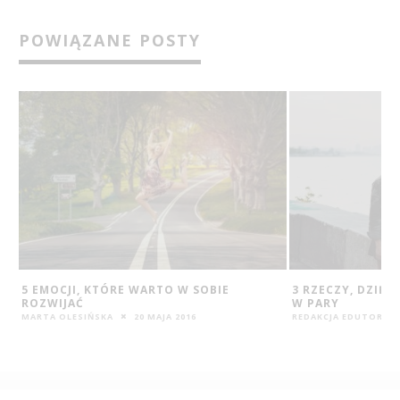
POWIĄZANE POSTY
3 RZECZY, DZIĘKI KTÓRYM DOBIERAMY SIĘ
PSYCHOSYNTEZA
W PARY
PROBLEMY ŚWIAT
BIAŁEK
REDAKCJA EDUTORIAL.PL
12 MAR 2016
REDAKCJA EDUTORIAL