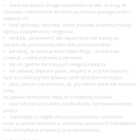
staraj się zwrócić uwagę napastników na fakt, że mają do
czynienia z ludźmi (mów do innych po imieniu, pomagaj innym i
wspieraj ich)
bądź spokojny, naturalny, znajdź postawę pośrednią między
agresją a pasywnością i uległością
nie bądź „utrapieniem” dla napastników (nie buntuj się,
uspokój się, powstrzymuj silne reakcje emocjonalne)
pamiętaj, że sytuacja może trwać długo – postaraj się
rozwinąć u siebie potrzebę przetrwania
nie rób gestów zwracających uwagę porywaczy
nie zadawaj zbędnych pytań, nie patrz w oczy terrorystom,
bądź im posłuszny bez dyskusji, siedź spokojnie na miejscu
pytaj zawsze o pozwolenie, np. gdy chcesz wstać lub otworzyć
torbę,
na żądanie terrorystów oddaj im przedmioty osobiste
usuń lub wyrzuć wszelkie oznaki władzy, zajmowania ważnej
pozycji
zapamiętaj szczegóły dotyczące porywaczy i otoczenia –
może to pomóc władzom w uwolnieniu pozostałych zakładników
oraz identyfikację porywaczy przy aresztowaniu