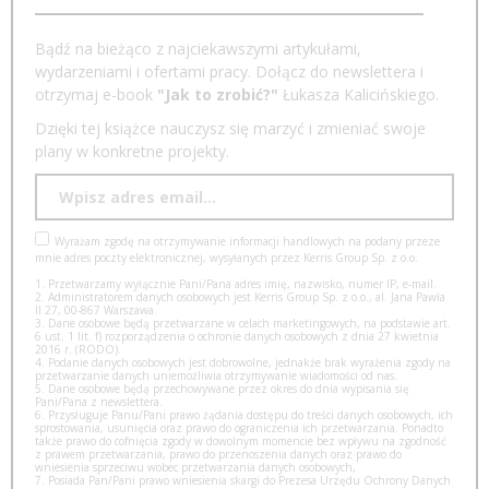
Bądź na bieżąco z najciekawszymi artykułami,
wydarzeniami i ofertami pracy. Dołącz do newslettera i
otrzymaj e-book
"Jak to zrobić?"
Łukasza Kalicińskiego.
Dzięki tej książce nauczysz się marzyć i zmieniać swoje
plany w konkretne projekty.
Wyrażam zgodę na otrzymywanie informacji handlowych na podany przeze
mnie adres poczty elektronicznej, wysyłanych przez Kerris Group Sp. z o.o.
1. Przetwarzamy wyłącznie Pani/Pana adres imię, nazwisko, numer IP, e-mail.
2. Administratorem danych osobowych jest Kerris Group Sp. z o.o., al. Jana Pawła
II 27, 00-867 Warszawa.
3. Dane osobowe będą przetwarzane w celach marketingowych, na podstawie art.
6 ust. 1 lit. f) rozporządzenia o ochronie danych osobowych z dnia 27 kwietnia
2016 r. (RODO).
4. Podanie danych osobowych jest dobrowolne, jednakże brak wyrażenia zgody na
przetwarzanie danych uniemożliwia otrzymywanie wiadomości od nas.
5. Dane osobowe będą przechowywane przez okres do dnia wypisania się
Pani/Pana z newslettera.
6. Przysługuje Panu/Pani prawo żądania dostępu do treści danych osobowych, ich
sprostowania, usunięcia oraz prawo do ograniczenia ich przetwarzania. Ponadto
także prawo do cofnięcia zgody w dowolnym momencie bez wpływu na zgodność
z prawem przetwarzania, prawo do przenoszenia danych oraz prawo do
wniesienia sprzeciwu wobec przetwarzania danych osobowych,
7. Posiada Pan/Pani prawo wniesienia skargi do Prezesa Urzędu Ochrony Danych