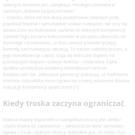
własnych doświadczeń, zamykając młodego człowieka w
swoistym „kokonie bezpieczeństwa”.
– Dziecko, które nie ma okazji podejmować własnych prób,
popełniać błędów i samodzielnie szukać rozwiązań, nie uczy się
sprawczości ani budowania zaufania do własnych kompetencji.
Zamiast tego zaczyna funkcjonować w poczuciu zależności od
dorosłego i przekonaniu, że ktoś zawsze powinien przejąć
kontrolę nad trudniejszą sytuacją. To bardzo subtelny proces, a
jego konsekwencje często stają się widoczne dopiero na
późniejszych etapach rozwoju dziecka – mówi Anna Zięba,
dyrektor przedszkola Academy International Centrum.
Badania nad tzw. „helicopter parenting” pokazują, że nadmierna
kontrola rodzicielska może ograniczać rozwój autonomii dziecka
oraz jego kompetencji społecznych [1].
Kiedy troska zaczyna ograniczać
Granica między wsparciem a nadopiekuńczością jest cienka i
często trudna do zauważenia – zwłaszcza że wiele zachowań
wynika z troski i dobrych intencji. Naturalne jest, że rodzic chce