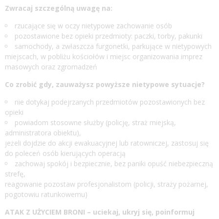
Zwracaj szczególną uwagę na:
rzucające się w oczy nietypowe zachowanie osób
pozostawione bez opieki przedmioty: paczki, torby, pakunki
samochody, a zwłaszcza furgonetki, parkujące w nietypowych
miejscach, w pobliżu kościołów i miejsc organizowania imprez
masowych oraz zgromadzeń
Co zrobić gdy, zauważysz powyższe nietypowe sytuacje?
nie dotykaj podejrzanych przedmiotów pozostawionych bez
opieki
powiadom stosowne służby (policję, straż miejską,
administratora obiektu),
jeżeli dojdzie do akcji ewakuacyjnej lub ratowniczej, zastosuj się
do poleceń osób kierujących operacją
zachowaj spokój i bezpiecznie, bez paniki opuść niebezpieczną
strefę,
reagowanie pozostaw profesjonalistom (policji, straży pożarnej,
pogotowiu ratunkowemu)
ATAK Z UŻYCIEM BRONI – uciekaj, ukryj się, poinformuj