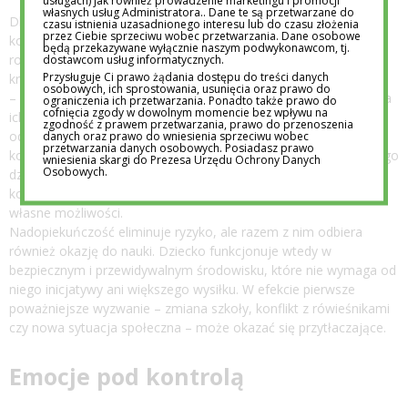
usługach) jak również prowadzenie marketingu i promocji
własnych usług Administratora.. Dane te są przetwarzane do
Dla dziecka każda nowa sytuacja jest treningiem – nawet jeśli
czasu istnienia uzasadnionego interesu lub do czasu złożenia
przez Ciebie sprzeciwu wobec przetwarzania. Dane osobowe
kończy się niepowodzeniem. Właśnie w takich momentach
będą przekazywane wyłącznie naszym podwykonawcom, tj.
rozwijają się umiejętności kluczowe: radzenie sobie z emocjami,
dostawcom usług informatycznych.
Przysługuje Ci prawo żądania dostępu do treści danych
kreatywność czy elastyczność myślenia.
osobowych, ich sprostowania, usunięcia oraz prawo do
– Nie da się nauczyć podejmowania decyzji, jeśli nigdy nie trzeba
ograniczenia ich przetwarzania. Ponadto także prawo do
cofnięcia zgody w dowolnym momencie bez wpływu na
ich podejmować – zaznacza Anna Zięba. – Podobnie jest z
zgodność z prawem przetwarzania, prawo do przenoszenia
odpornością psychiczną, która rozwija się poprzez stopniowy
danych oraz prawo do wniesienia sprzeciwu wobec
przetwarzania danych osobowych. Posiadasz prawo
kontakt z wyzwaniami i sytuacjami wymagającymi samodzielnego
wniesienia skargi do Prezesa Urzędu Ochrony Danych
Osobowych.
działania. Jeśli dorosły stale eliminuje trudności i przejmuje
kontrolę, dziecko nie rozwija poczucia sprawczości ani wiary we
własne możliwości.
Nadopiekuńczość eliminuje ryzyko, ale razem z nim odbiera
również okazję do nauki. Dziecko funkcjonuje wtedy w
bezpiecznym i przewidywalnym środowisku, które nie wymaga od
niego inicjatywy ani większego wysiłku. W efekcie pierwsze
poważniejsze wyzwanie – zmiana szkoły, konflikt z rówieśnikami
czy nowa sytuacja społeczna – może okazać się przytłaczające.
Emocje pod kontrolą