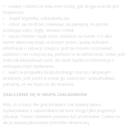
uciekaj i zabierz ze sobą inne osoby, gdy droga ucieczki jest
bezpieczna
znajdź kryjówkę, zabarykaduj się
odsuń się od drzwi; osłaniając się pamiętaj, że pociski
przebijają szkło, cegły, drewno i metal
wycisz telefon i bądź cicho; zadzwoń na numer 112 albo
numer alarmowy kraju, w którym jesteś i podaj dokładne
informacje o sytuacji i miejscu. Jeśli nie możesz rozmawiać,
zadzwoń i nie rozłączaj się, pomoże to w namierzeniu Ciebie. Jeśli
zrobi tak kilkadziesiąt osób, dla służb będzie to informacja o
niebezpiecznym wydarzeniu
walcz w przypadku bezpośredniego starcia z aktywnym
strzelcem, jeśli jesteś w stanie go zaskoczyć i unieszkodliwić;
pamiętaj, że nie masz nic do stracenia
ZNALEZIENIE SIĘ W GRUPIE ZAKŁADNIKÓW
Rób, co ci każą. Nie graj bohatera i nie stawiaj oporu.
Dyskutowanie z napastnikami lub bunt mogą tylko pogorszyć
sytuację. Twoim zadaniem powinno być przetrwanie. Czekaj na
akcję wyspecjalizowanej jednostki ratowniczej.