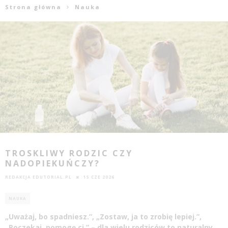
Strona główna
Nauka
TROSKLIWY RODZIC CZY
NADOPIEKUŃCZY?
REDAKCJA EDUTORIAL.PL
15 CZE 2026
NAUKA
„Uważaj, bo spadniesz.”, „Zostaw, ja to zrobię lepiej.”,
„Poczekaj, pomogę ci.” – dla wielu rodziców to naturalny