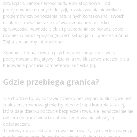
sytuacjach. Samodzielność buduje się stopniowo – od
podejmowania drobnych decyzji, rozwiązywania niewielkich
problemów czy ponoszenia naturalnych konsekwencji swoich
działań. To właśnie takie doświadczenia uczą dziecko
sprawczości, pewności siebie i przekonania, że poradzi sobie
również w bardziej wymagających sytuacjach – podkreśla Anna
Zięba z Academy International.
Zgodnie z teorią rozwoju psychospołecznego możliwość
podejmowania inicjatywy i działania ma kluczowe znaczenie dla
budowania poczucia kompetencji u dziecka [3].
Gdzie przebiega granica?
Nie chodzi o to, by zostawić dziecko bez wsparcia. Kluczowe jest
znalezienie równowagi między obecnością a kontrolą – takiej,
która daje dziecku poczucie bezpieczeństwa, ale jednocześnie nie
odbiera mu możliwości działania i zdobywania własnych
doświadczeń.
Troskliwy rodzic jest obok i uważnie towarzyszy dziecku, reagując
wtedy, gdy naprawdę jest to potrzebne. Daje mu prawo do