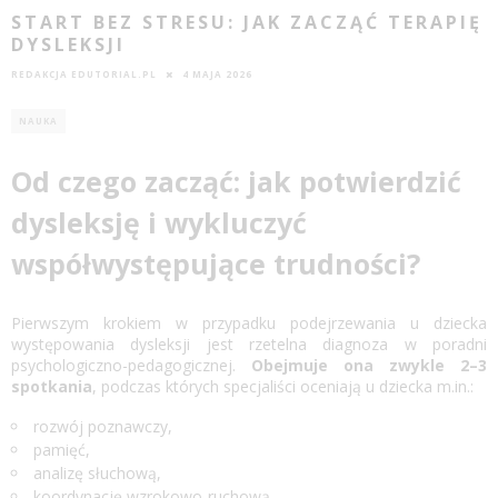
START BEZ STRESU: JAK ZACZĄĆ TERAPIĘ
DYSLEKSJI
REDAKCJA EDUTORIAL.PL
4 MAJA 2026
NAUKA
Od czego zacząć: jak potwierdzić
dysleksję i wykluczyć
współwystępujące trudności?
Pierwszym krokiem w przypadku podejrzewania u dziecka
występowania dysleksji jest rzetelna diagnoza w poradni
psychologiczno-pedagogicznej.
Obejmuje ona zwykle 2–3
spotkania
, podczas których specjaliści oceniają u dziecka m.in.:
rozwój poznawczy,
pamięć,
analizę słuchową,
koordynację wzrokowo-ruchową.