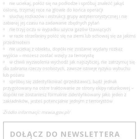
nie uciekaj, połóż się na podłodze i spróbuj znaleźć jakąś
osłonę, trzymaj ręce na głowie do końca operacji
słuchaj rozkazów i instrukcji grupy antyterrorystycznej i nie
zabieraj jej czasu na zadawanie zbędnych pytań
nie trzyj oczu w wypadku użycia gazów łzawiących
w razie strzelaniny połóż się na ziemi lub schowaj się za jakimś
przedmiotem
nie uciekaj z obiektu, dopóki nie zostanie wydany rozkaz
wyjścia – możesz zostać wzięty za terrorystę
w chwili wyzwolenia wychodź jak najszybciej, nie zatrzymuj się
dla zabrania rzeczy osobistych, zawsze istnieje ryzyko wybuchu
lub pożaru
spróbuj się zidentyfikować (przedstawić), bądź jednak
przygotowany na ostre traktowanie ze strony ekipy ratunkowej –
dopóki nie zostaniesz formalnie zidentyfikowany jako jeden z
zakładników, jesteś potencjalnie jednym z terrorystów
Źródło informacji:
mswia.gov.pl/
DOŁĄCZ DO NEWSLETTERA