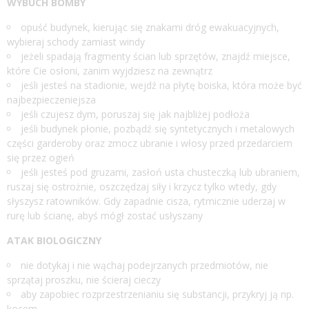
WYBUCH BOMBY
opuść budynek, kierując się znakami dróg ewakuacyjnych,
wybieraj schody zamiast windy
jeżeli spadają fragmenty ścian lub sprzętów, znajdź miejsce,
które Cie osłoni, zanim wyjdziesz na zewnątrz
jeśli jesteś na stadionie, wejdź na płytę boiska, która może być
najbezpieczeniejsza
jeśli czujesz dym, poruszaj się jak najbliżej podłoża
jeśli budynek płonie, pozbądź się syntetycznych i metalowych
części garderoby oraz zmocz ubranie i włosy przed przedarciem
się przez ogień
jeśli jesteś pod gruzami, zasłoń usta chusteczką lub ubraniem,
ruszaj się ostrożnie, oszczędzaj siły i krzycz tylko wtedy, gdy
słyszysz ratowników. Gdy zapadnie cisza, rytmicznie uderzaj w
rurę lub ścianę, abyś mógł zostać usłyszany
ATAK BIOLOGICZNY
nie dotykaj i nie wąchaj podejrzanych przedmiotów, nie
sprzątaj proszku, nie ścieraj cieczy
aby zapobiec rozprzestrzenianiu się substancji, przykryj ją np.
kocem