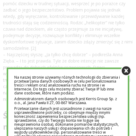
pomóc dziecku w trudnej sytuacji, wesprzeć je po porażce czy
zadbać o jego bezpieczeństwo. Problem pojawia się jednak
wtedy, gdy wyręczanie, kontrolowanie i przewidywanie każdej
trudności stają się codziennością. Rodzic „helikopter” nie tylko
czuwa nad dzieckiem, ale często przejmuje za nie inicjatywę,
podejmuje decyzje, rozwiązuje konflikty i eliminuje wszelkie
dyskomfortowe sytuacje, zanim dziecko zdąży zmierzyć się z nimi
samodzielnie. [2]
– Najczęściej słyszę: „Ja tylko chcę dobrze” – podkreśla Anna
Zięba. – I to jest prawda. Tyle że dobre intencje nie zawsze
prowadzą do dobrych efektów rozwojowych. Dzieci
wychowywane pod stałą kontrolą dorosłych mogą doświadczać
Na naszej stronie używamy różnych technologii do zbierania i
trudności w podejmowaniu decyzji, ograniczonej samodzielności
przetwarzania danych osobowych w celu personalizowania
treści i reklam oraz analizowania ruchu na stronie i w
czy niższej odporności na nowe sytuacje. Jak wskazują badania,
Internecie. Do tego celu możemy zbierać Twoje IP lub inne
nadopiekuńczość wiąże się także z wyższym poziomem lęku i
dane osobowe, które nam podasz.
Administratorem danych osobowych jest Kerris Group Sp. z
niższym poczuciem sprawczości u dzieci.
o.o., al. Jana Pawła II 27, 00-867 Warszawa.
Przetwarzanie danych jest uzasadnione z uwagi na nasze
usprawiedliwione potrzeby, co obejmuje między innymi
Świat bez ryzyka to świat bez
konieczność zapewnienia bezpieczeństwa usługi (np.
sprawdzenie, czy do Twojego konta nie loguje się
nauki
nieuprawniona osoba), dokonanie pomiarów statystycznych,
ulepszania naszych usług i dopasowania ich do potrzeb i
wygody użytkowników (np. personalizowanie treści w