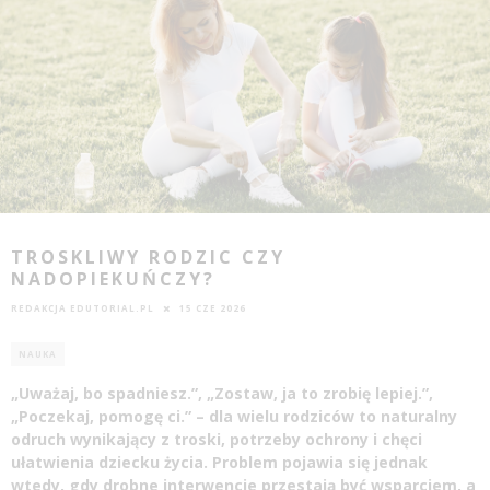
TROSKLIWY RODZIC CZY
NADOPIEKUŃCZY?
REDAKCJA EDUTORIAL.PL
15 CZE 2026
NAUKA
„Uważaj, bo spadniesz.”, „Zostaw, ja to zrobię lepiej.”,
„Poczekaj, pomogę ci.” – dla wielu rodziców to naturalny
odruch wynikający z troski, potrzeby ochrony i chęci
ułatwienia dziecku życia. Problem pojawia się jednak
wtedy, gdy drobne interwencje przestają być wsparciem, a