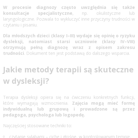
W procesie diagnozy często uwzględnia się także
konsultacje specjalistyczne
, np. okulistyczne lub
laryngologiczne. Pozwala to wykluczyć inne przyczyny trudności w
czytaniu i pisaniu.
Dla młodszych dzieci (klasy I–III) wydaje się opinię o ryzyku
dysleksji, natomiast starsi uczniowie (klasy IV–VIII)
otrzymują pełną diagnozę wraz z opisem zakresu
trudności
. Dokument ten jest podstawą do dalszego wsparcia.
Jakie metody terapii są skuteczne
w dysleksji?
Terapia dysleksji
opiera się na ćwiczeniu konkretnych funkcji,
które wymagają wzmocnienia.
Zajęcia mogą mieć formę
indywidualną lub grupową i prowadzone są przez
pedagoga, psychologa lub logopedę.
Najczęściej stosowane techniki to:
czytanie sylabami – ciche i głośne, w kontrolowanym tempie,