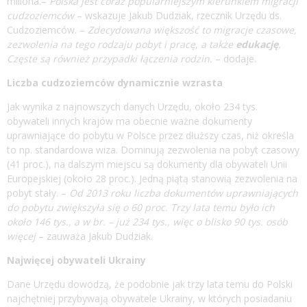
miliona.–
Polska jest coraz popularniejszym kierunkiem migracji
cudzoziemców
– wskazuje Jakub Dudziak, rzecznik Urzędu ds.
Cudzoziemców. –
Zdecydowana większość to migracje czasowe,
zezwolenia na tego rodzaju pobyt i pracę, a także
edukację
.
Częste są również przypadki łączenia rodzin.
– dodaje.
Liczba cudzoziemców dynamicznie wzrasta
Jak wynika z najnowszych danych Urzędu, około 234 tys.
obywateli innych krajów ma obecnie ważne dokumenty
uprawniające do pobytu w Polsce przez dłuższy czas, niż określa
to np. standardowa wiza. Dominują zezwolenia na pobyt czasowy
(41 proc.), na dalszym miejscu są dokumenty dla obywateli Unii
Europejskiej (około 28 proc.). Jedną piątą stanowią zezwolenia na
pobyt stały. –
Od 2013 roku liczba dokumentów uprawniających
do pobytu zwiększyła się o 60 proc. Trzy lata temu było ich
około 146 tys., a w br. – już 234 tys., więc o blisko 90 tys. osób
więcej
– zauważa Jakub Dudziak.
Najwięcej obywateli Ukrainy
Dane Urzędu dowodzą, że podobnie jak trzy lata temu do Polski
najchętniej przybywają obywatele Ukrainy, w których posiadaniu