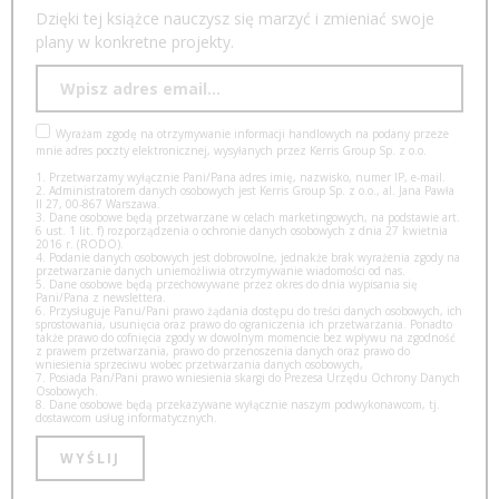
Dzięki tej książce nauczysz się marzyć i zmieniać swoje
plany w konkretne projekty.
Wyrażam zgodę na otrzymywanie informacji handlowych na podany przeze
mnie adres poczty elektronicznej, wysyłanych przez Kerris Group Sp. z o.o.
1. Przetwarzamy wyłącznie Pani/Pana adres imię, nazwisko, numer IP, e-mail.
2. Administratorem danych osobowych jest Kerris Group Sp. z o.o., al. Jana Pawła
II 27, 00-867 Warszawa.
3. Dane osobowe będą przetwarzane w celach marketingowych, na podstawie art.
6 ust. 1 lit. f) rozporządzenia o ochronie danych osobowych z dnia 27 kwietnia
2016 r. (RODO).
4. Podanie danych osobowych jest dobrowolne, jednakże brak wyrażenia zgody na
przetwarzanie danych uniemożliwia otrzymywanie wiadomości od nas.
5. Dane osobowe będą przechowywane przez okres do dnia wypisania się
Pani/Pana z newslettera.
6. Przysługuje Panu/Pani prawo żądania dostępu do treści danych osobowych, ich
sprostowania, usunięcia oraz prawo do ograniczenia ich przetwarzania. Ponadto
także prawo do cofnięcia zgody w dowolnym momencie bez wpływu na zgodność
z prawem przetwarzania, prawo do przenoszenia danych oraz prawo do
wniesienia sprzeciwu wobec przetwarzania danych osobowych,
7. Posiada Pan/Pani prawo wniesienia skargi do Prezesa Urzędu Ochrony Danych
Osobowych.
8. Dane osobowe będą przekazywane wyłącznie naszym podwykonawcom, tj.
dostawcom usług informatycznych.