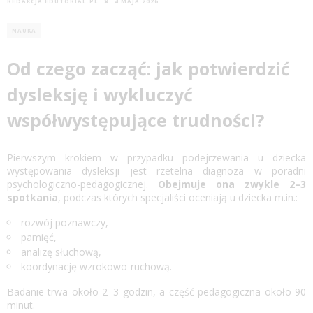
REDAKCJA EDUTORIAL.PL
4 MAJA 2026
NAUKA
Od czego zacząć: jak potwierdzić
dysleksję i wykluczyć
współwystępujące trudności?
Pierwszym krokiem w przypadku podejrzewania u dziecka
występowania dysleksji jest rzetelna diagnoza w poradni
psychologiczno-pedagogicznej.
Obejmuje ona zwykle 2–3
spotkania
, podczas których specjaliści oceniają u dziecka m.in.:
rozwój poznawczy,
pamięć,
analizę słuchową,
koordynację wzrokowo-ruchową.
Badanie trwa około 2–3 godzin, a część pedagogiczna około 90
minut.