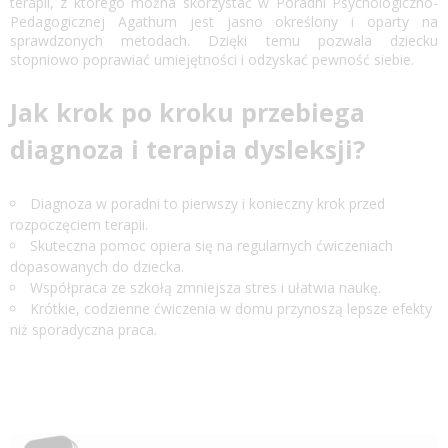
terapii, z którego można skorzystać w Poradni Psychologiczno-
Pedagogicznej Agathum jest jasno określony i oparty na
sprawdzonych metodach. Dzięki temu pozwala dziecku
stopniowo poprawiać umiejętności i odzyskać pewność siebie.
Jak krok po kroku przebiega
diagnoza i terapia dysleksji?
Diagnoza w poradni to pierwszy i konieczny krok przed
rozpoczęciem terapii.
Skuteczna pomoc opiera się na regularnych ćwiczeniach
dopasowanych do dziecka.
Współpraca ze szkołą zmniejsza stres i ułatwia naukę.
Krótkie, codzienne ćwiczenia w domu przynoszą lepsze efekty
niż sporadyczna praca.