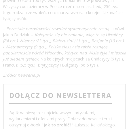
powinno około 100 tys. ważnych dokumentów pobytowych.
Wszyscy cudzoziemcy w Polsce mieć natomiast będą 250 tys.
tego rodzaju zezwoleń, co oznacza wzrost o kolejne kilkanaście
tysięcy osób.
–
Pozostałe narodowości również systematycznie rosną –
mówi
Jakub Dudziak. –
Kolejność się nie zmienia, więc to są Ukraińcy
(84 tys.), Niemcy (23 tys.), Białorusini (11 tys.), Rosjanie (10 tys.)
i Wietnamczycy (9 tys.). Polska cieszy się także rosnącą
popularnością wśród Włochów, których nad Wisłą żyje i mieszka
już siedem tysięcy.
Na kolejnych miejscach są Chińczycy (6 tys.),
Francuzi (5,5 tys.), Brytyjczycy i Bułgarzy (po 5 tys.).
Źródło: newseria.pl
DOŁĄCZ DO NEWSLETTERA
Bądź na bieżąco z najciekawszymi artykułami,
wydarzeniami i ofertami pracy. Dołącz do newslettera i
otrzymaj e-book
"Jak to zrobić?"
Łukasza Kalicińskiego.