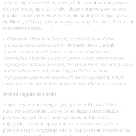
znajduje się obecnie 84 tys. ważnych dokumentów pobytowych,
o 55 tys. więcej niż w 2013 roku. Obecnie stanowią oni 36 proc.
populacji cudzoziemców w Polsce, ale na drugim miejscu plasują
się Niemcy (23 tys.). Kolejne pozycje zajmują Rosjanie, Białorusini
oraz Wietnamczycy.
–
Obywatele Ukrainy najczęściej przyjeżdżają do Polski
w poszukiwaniu zatrudnienia –
tłumaczy Jakub Dudziak. –
Najwięcej, bo ponad 60 proc. z nich, ma dokumenty
zezwalające na pobyt czasowy i pracę, a więc jest to typowa
migracja zarobkowa. Ale mamy też sporo Niemców, którzy mają
ważne dokumenty pobytowe i żyją w Polsce na stałe.
W przypadku pozwoleń czasowych jest to najczęściej pobyt
związany z zatrudnieniem, który nie trwa dłużej niż trzy lata.
Wchód ciągnie do Polski
Największy potencjał migracyjny, jak twierdzi Jakub Dudziak,
nadal mają obywatele Ukrainy. W najbliższych latach liczba
przyjeżdżających ze Wschodu sąsiadów będzie rosnąć
najszybciej. Urząd do spraw Cudzoziemców szacuje, że na
przełomie tego i przyszłego roku w ich posiadaniu znajdować się