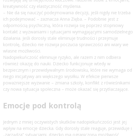
kreatywność czy elastyczność myślenia.
– Nie da się nauczyć podejmowania decyzji, jeśli nigdy nie trzeba
ich podejmować – zaznacza Anna Zięba. – Podobnie jest z
odpornością psychiczną, która rozwija się poprzez stopniowy
kontakt z wyzwaniami i sytuacjami wymagającymi samodzielnego
działania. Jeśli dorosły stale eliminuje trudności i przejmuje
kontrolę, dziecko nie rozwija poczucia sprawczości ani wiary we
własne możliwości.
Nadopiekuńczość eliminuje ryzyko, ale razem z nim odbiera
również okazję do nauki. Dziecko funkcjonuje wtedy w
bezpiecznym i przewidywalnym środowisku, które nie wymaga od
niego inicjatywy ani większego wysiłku. W efekcie pierwsze
poważniejsze wyzwanie – zmiana szkoły, konflikt z rówieśnikami
czy nowa sytuacja społeczna – może okazać się przytłaczające.
Emocje pod kontrolą
Jednym z mniej oczywistych skutków nadopiekuńczości jest jej
wpływ na emocje dziecka. Gdy dorosły stale reaguje, przewiduje i
„zarządza” sytuacjami, dziecko ma ograniczoną możliwość