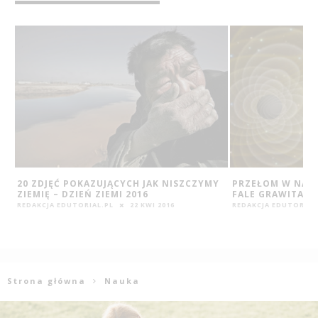
Y
PRZEŁOM W NAUCE: ZAOBSERWOWANO
DROP BOX – NO
FALE GRAWITACYJNE
NIESIENIA POMO
REDAKCJA EDUTORIAL.PL
12 LUT 2016
REDAKCJA EDUTORIAL
Strona główna
Nauka