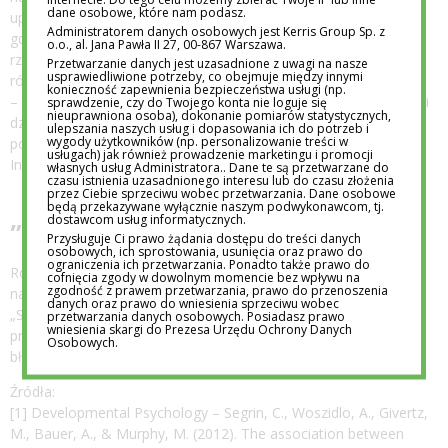
dane osobowe, które nam podasz.
uprzedzaniu każdej trudności i przejmowaniu inicjatywy tam,
Administratorem danych osobowych jest Kerris Group Sp. z
gdzie dziecko mogłoby spróbować samodzielnie. W takiej
o.o., al. Jana Pawła II 27, 00-867 Warszawa.
rzeczywistości nie ma miejsca na porażkę – a tym samym
Przetwarzanie danych jest uzasadnione z uwagi na nasze
usprawiedliwione potrzeby, co obejmuje między innymi
również na naukę, która z niej płynie.
konieczność zapewnienia bezpieczeństwa usługi (np.
– Rolą dorosłego nie jest usuwanie wszystkich przeszkód z drogi
sprawdzenie, czy do Twojego konta nie loguje się
nieuprawniona osoba), dokonanie pomiarów statystycznych,
dziecka, ale towarzyszenie mu w ich pokonywaniu –
ulepszania naszych usług i dopasowania ich do potrzeb i
wygody użytkowników (np. personalizowanie treści w
podsumowuje Anna Zięba, dyrektor przedszkola Academy
usługach) jak również prowadzenie marketingu i promocji
International Centrum
własnych usług Administratora.. Dane te są przetwarzane do
czasu istnienia uzasadnionego interesu lub do czasu złożenia
przez Ciebie sprzeciwu wobec przetwarzania. Dane osobowe
będą przekazywane wyłącznie naszym podwykonawcom, tj.
„Pozwól mi spróbować”
dostawcom usług informatycznych.
Przysługuje Ci prawo żądania dostępu do treści danych
osobowych, ich sprostowania, usunięcia oraz prawo do
ograniczenia ich przetwarzania. Ponadto także prawo do
Rozwój nie przebiega w idealnych warunkach, dlatego
cofnięcia zgody w dowolnym momencie bez wpływu na
zgodność z prawem przetwarzania, prawo do przenoszenia
najważniejsze zdanie, jakie dziecko może usłyszeć, brzmi:
danych oraz prawo do wniesienia sprzeciwu wobec
„Spróbuj sam, jestem obok”. Wtedy nasza pociecha ma
przetwarzania danych osobowych. Posiadasz prawo
wniesienia skargi do Prezesa Urzędu Ochrony Danych
przestrzeń, by doświadczać, sprawdzać i uczyć się na własnych
Osobowych.
błędach. A troska? To nie kontrola, tylko obecność.
Źródła:
[1] Developmental Psychology – Segrin, C., Woszidlo, A., Givertz,
M., Bauer, A., & Murphy, M. (2012). The association between