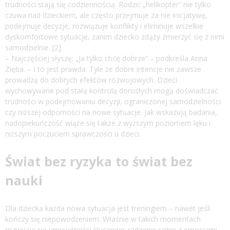
trudności stają się codziennością. Rodzic „helikopter” nie tylko
czuwa nad dzieckiem, ale często przejmuje za nie inicjatywę,
podejmuje decyzje, rozwiązuje konflikty i eliminuje wszelkie
dyskomfortowe sytuacje, zanim dziecko zdąży zmierzyć się z nimi
samodzielnie. [2]
– Najczęściej słyszę: „Ja tylko chcę dobrze” – podkreśla Anna
Zięba. – I to jest prawda. Tyle że dobre intencje nie zawsze
prowadzą do dobrych efektów rozwojowych. Dzieci
wychowywane pod stałą kontrolą dorosłych mogą doświadczać
trudności w podejmowaniu decyzji, ograniczonej samodzielności
czy niższej odporności na nowe sytuacje. Jak wskazują badania,
nadopiekuńczość wiąże się także z wyższym poziomem lęku i
niższym poczuciem sprawczości u dzieci.
Świat bez ryzyka to świat bez
nauki
Dla dziecka każda nowa sytuacja jest treningiem – nawet jeśli
kończy się niepowodzeniem. Właśnie w takich momentach
rozwijają się umiejętności kluczowe: radzenie sobie z emocjami,