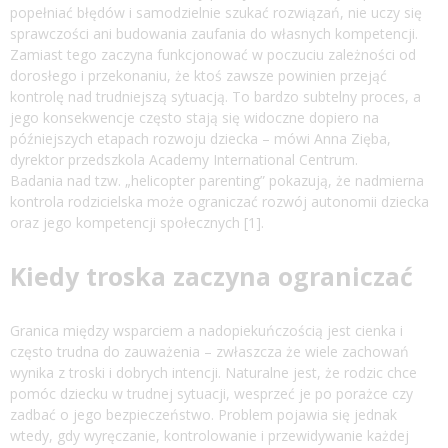
popełniać błędów i samodzielnie szukać rozwiązań, nie uczy się
sprawczości ani budowania zaufania do własnych kompetencji.
Zamiast tego zaczyna funkcjonować w poczuciu zależności od
dorosłego i przekonaniu, że ktoś zawsze powinien przejąć
kontrolę nad trudniejszą sytuacją. To bardzo subtelny proces, a
jego konsekwencje często stają się widoczne dopiero na
późniejszych etapach rozwoju dziecka – mówi Anna Zięba,
dyrektor przedszkola Academy International Centrum.
Badania nad tzw. „helicopter parenting” pokazują, że nadmierna
kontrola rodzicielska może ograniczać rozwój autonomii dziecka
oraz jego kompetencji społecznych [1].
Kiedy troska zaczyna ograniczać
Granica między wsparciem a nadopiekuńczością jest cienka i
często trudna do zauważenia – zwłaszcza że wiele zachowań
wynika z troski i dobrych intencji. Naturalne jest, że rodzic chce
pomóc dziecku w trudnej sytuacji, wesprzeć je po porażce czy
zadbać o jego bezpieczeństwo. Problem pojawia się jednak
wtedy, gdy wyręczanie, kontrolowanie i przewidywanie każdej