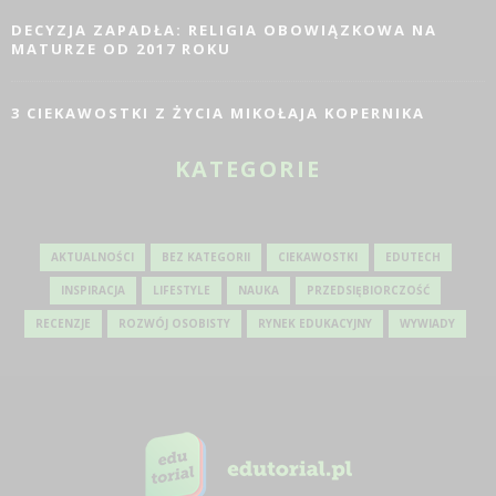
DECYZJA ZAPADŁA: RELIGIA OBOWIĄZKOWA NA
MATURZE OD 2017 ROKU
3 CIEKAWOSTKI Z ŻYCIA MIKOŁAJA KOPERNIKA
KATEGORIE
AKTUALNOŚCI
BEZ KATEGORII
CIEKAWOSTKI
EDUTECH
INSPIRACJA
LIFESTYLE
NAUKA
PRZEDSIĘBIORCZOŚĆ
RECENZJE
ROZWÓJ OSOBISTY
RYNEK EDUKACYJNY
WYWIADY