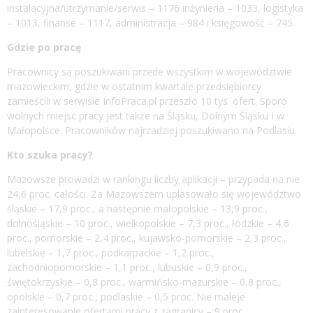
instalacyjna/utrzymanie/serwis – 1176 inżynieria – 1033, logistyka
– 1013, finanse – 1117, administracja – 984 i księgowość – 745.
Gdzie po pracę
Pracownicy są poszukiwani przede wszystkim w województwie
mazowieckim, gdzie w ostatnim kwartale przedsiębiorcy
zamieścili w serwisie InfoPraca.pl przeszło 10 tys. ofert. Sporo
wolnych miejsc pracy jest także na Śląsku, Dolnym Śląsku I w
Małopolsce. Pracowników najrzadziej poszukiwano na Podlasiu.
Kto szuka pracy?
Mazowsze prowadzi w rankingu liczby aplikacji – przypada na nie
24,6 proc. całości. Za Mazowszem uplasowało się województwo
śląskie – 17,9 proc., a następnie małopolskie – 13,9 proc.,
dolnośląskie – 10 proc., wielkopolskie – 7,3 proc., łódzkie – 4,6
proc., pomorskie – 2,4 proc., kujawsko-pomorskie – 2,3 proc.,
lubelskie – 1,7 proc., podkarpackie – 1,2 proc.,
zachodniopomorskie – 1,1 proc., lubuskie – 0,9 proc.,
świętokrzyskie – 0,8 proc., warmińsko-mazurskie – 0,8 proc.,
opolskie – 0,7 proc., podlaskie – 0,5 proc. Nie maleje
zainteresowanie ofertami pracy z zagranicy – 9 proc.