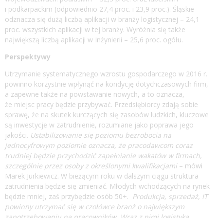
i podkarpackim (odpowiednio 27,4 proc. i 23,9 proc.). Śląskie
odznacza się dużą liczbą aplikacji w branży logistycznej – 24,1
proc. wszystkich aplikacji w tej branży. Wyróżnia się także
największą liczbą aplikacji w Inżynierii – 25,6 proc. ogółu.
Perspektywy
Utrzymanie systematycznego wzrostu gospodarczego w 2016 r.
powinno korzystnie wpłynąć na kondycję dotychczasowych firm,
a zapewne także na powstawanie nowych, a to oznacza,
że miejsc pracy będzie przybywać. Przedsiębiorcy zdają sobie
sprawę, że na skutek kurczących się zasobów ludzkich, kluczowe
są inwestycje w zatrudnienie, rozumiane jako poprawa jego
jakości.
Ustabilizowanie się poziomu bezrobocia na
jednocyfrowym poziomie oznacza, że pracodawcom coraz
trudniej będzie przychodzić zapełnianie wakatów w firmach,
szczególnie przez osoby z określonymi kwalifikacjami
– mówi
Marek Jurkiewicz. W bieżącym roku w dalszym ciągu struktura
zatrudnienia będzie się zmieniać. Młodych wchodzących na rynek
będzie mniej, zaś przybędzie osób 50+.
Produkcja, sprzedaż, IT
powinny utrzymać się w czołówce branż o największym
zapotrzebowaniu na pracowników. Wraz z nimi logistyka,