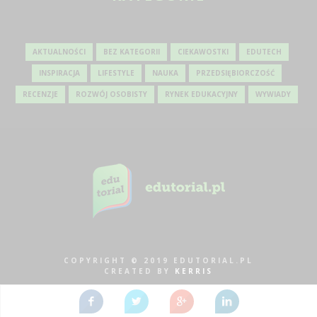
AKTUALNOŚCI
BEZ KATEGORII
CIEKAWOSTKI
EDUTECH
INSPIRACJA
LIFESTYLE
NAUKA
PRZEDSIĘBIORCZOŚĆ
RECENZJE
ROZWÓJ OSOBISTY
RYNEK EDUKACYJNY
WYWIADY
COPYRIGHT © 2019 EDUTORIAL.PL
CREATED BY
KERRIS