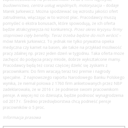
budownictwo, centra usług wspólnych, motoryzacja –
dodaje
Marek Jurkiewicz. Można spodziewać się wzrostu jakości ofert
zatrudnienia, włączając w to wzrost płac. Pracodawcy muszą
pomyśleć o ekstra bonusach, które spowodują, że ich oferta
będzie atrakcyjniejsza niż konkurencji.
Przez okres kryzysu firmy
stopniowo cięły benefity. Teraz trzeba będzie do nich wrócić
–
mówi Marek Jurkiewicz. To jednak nie tylko prywatna opieka
medyczna czy karnet na basen, ale także na przykład możliwość
pracy zdalnej np. przez jeden dzień w tygodniu. Taka oferta może
zachęcić do podjęcia pracy młode, dobrze wykształcone mamy.
Pracodawcy będą też coraz częściej dzielić się zyskami z
pracownikami. Do firm wracają teraz też premie i nagrody
specjalne. Z najnowszego raportu Narodowego Banku Polskiego
wynika, że niemal połowa z 1760 firm ankietowanych przez NBP
zadeklarowała, że w 2016 r. że podniesie swoim pracownikom
pensje. A więcej niż co dziesiąta, będzie podnosić wynagrodzenia
od 2017 r. Średnio przedsiębiorstwa chcą podnieść pensje
pracowników o 5 proc.
Informacja prasowa