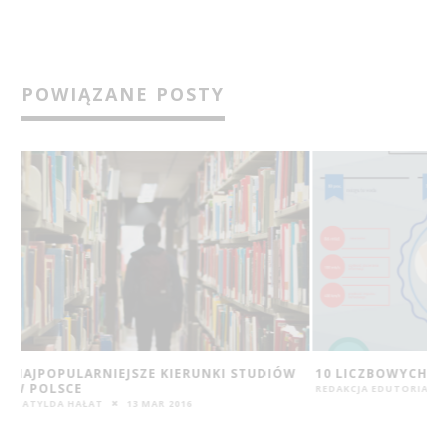
POWIĄZANE POSTY
W
10 LICZBOWYCH CIEKAWOSTEK O MÓZGU
NIE WSZYSTKO DL
WARTOŚCI MŁOD
REDAKCJA EDUTORIAL.PL
26 LUT 2016
REDAKCJA EDUTORIAL