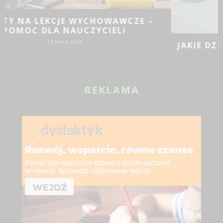
JAKIE DZIAŁANIA PROMOCYJNE SPRAWDZĄ
SIĘ DLA BIZNESU?
19 SIE 2024
REKLAMA