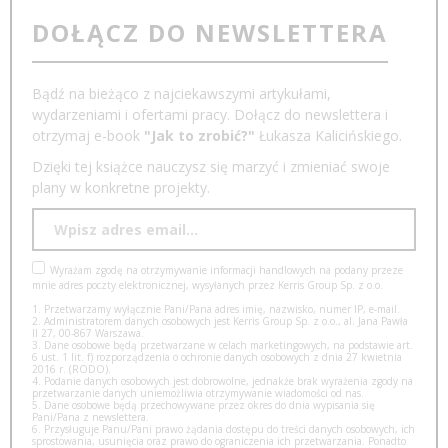
DOŁĄCZ DO NEWSLETTERA
Bądź na bieżąco z najciekawszymi artykułami,
wydarzeniami i ofertami pracy. Dołącz do newslettera i
otrzymaj e-book
"Jak to zrobić?"
Łukasza Kalicińskiego.
Dzięki tej książce nauczysz się marzyć i zmieniać swoje
plany w konkretne projekty.
Wyrażam zgodę na otrzymywanie informacji handlowych na podany przeze
mnie adres poczty elektronicznej, wysyłanych przez Kerris Group Sp. z o.o.
1. Przetwarzamy wyłącznie Pani/Pana adres imię, nazwisko, numer IP, e-mail.
2. Administratorem danych osobowych jest Kerris Group Sp. z o.o., al. Jana Pawła
II 27, 00-867 Warszawa.
3. Dane osobowe będą przetwarzane w celach marketingowych, na podstawie art.
6 ust. 1 lit. f) rozporządzenia o ochronie danych osobowych z dnia 27 kwietnia
2016 r. (RODO).
4. Podanie danych osobowych jest dobrowolne, jednakże brak wyrażenia zgody na
przetwarzanie danych uniemożliwia otrzymywanie wiadomości od nas.
5. Dane osobowe będą przechowywane przez okres do dnia wypisania się
Pani/Pana z newslettera.
6. Przysługuje Panu/Pani prawo żądania dostępu do treści danych osobowych, ich
sprostowania, usunięcia oraz prawo do ograniczenia ich przetwarzania. Ponadto