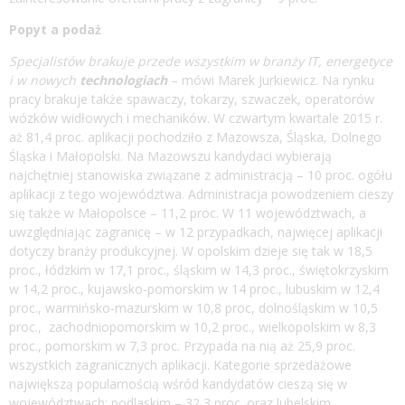
Popyt a podaż
Specjalistów brakuje przede wszystkim w branży IT, energetyce
i w nowych
technologiach
– mówi Marek Jurkiewicz. Na rynku
pracy brakuje także spawaczy, tokarzy, szwaczek, operatorów
wózków widłowych i mechaników. W czwartym kwartale 2015 r.
aż 81,4 proc. aplikacji pochodziło z Mazowsza, Śląska, Dolnego
Śląska i Małopolski. Na Mazowszu kandydaci wybierają
najchętniej stanowiska związane z administracją – 10 proc. ogółu
aplikacji z tego województwa. Administracja powodzeniem cieszy
się także w Małopolsce – 11,2 proc. W 11 województwach, a
uwzględniając zagranicę – w 12 przypadkach, najwięcej aplikacji
dotyczy branży produkcyjnej. W opolskim dzieje się tak w 18,5
proc., łódzkim w 17,1 proc., śląskim w 14,3 proc., świętokrzyskim
w 14,2 proc., kujawsko-pomorskim w 14 proc., lubuskim w 12,4
proc., warmińsko-mazurskim w 10,8 proc, dolnośląskim w 10,5
proc., zachodniopomorskim w 10,2 proc., wielkopolskim w 8,3
proc., pomorskim w 7,3 proc. Przypada na nią aż 25,9 proc.
wszystkich zagranicznych aplikacji. Kategorie sprzedażowe
największą popularnością wśród kandydatów cieszą się w
województwach: podlaskim – 32,3 proc. oraz lubelskim