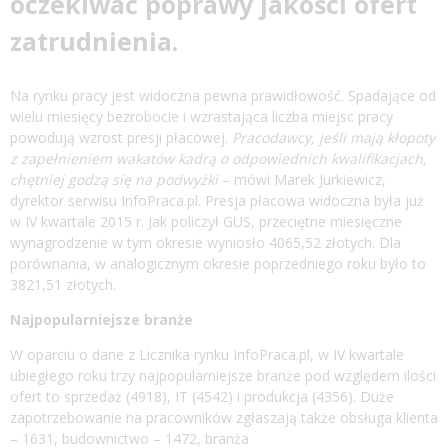
oczekiwać poprawy jakości ofert
zatrudnienia.
Na rynku pracy jest widoczna pewna prawidłowość. Spadające od
wielu miesięcy bezrobocie i wzrastająca liczba miejsc pracy
powodują wzrost presji płacowej.
Pracodawcy, jeśli mają kłopoty
z zapełnieniem wakatów kadrą o odpowiednich kwalifikacjach,
chętniej godzą się na podwyżki
– mówi Marek Jurkiewicz,
dyrektor serwisu InfoPraca.pl. Presja płacowa widoczna była już
w IV kwartale 2015 r. Jak policzył GUS, przeciętne miesięczne
wynagrodzenie w tym okresie wyniosło 4065,52 złotych. Dla
porównania, w analogicznym okresie poprzedniego roku było to
3821,51 złotych.
Najpopularniejsze branże
W oparciu o dane z Licznika rynku InfoPraca.pl, w IV kwartale
ubiegłego roku trzy najpopularniejsze branże pod względem ilości
ofert to sprzedaż (4918), IT (4542) i produkcja (4356). Duże
zapotrzebowanie na pracowników zgłaszają także obsługa klienta
– 1631, budownictwo – 1472, branża