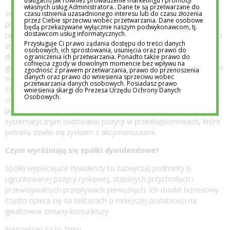
usługach) jak również prowadzenie marketingu i promocji
własnych usług Administratora.. Dane te są przetwarzane do
Inwestowanie dywidendowe od lat przyciąga uwagę osób, które
czasu istnienia uzasadnionego interesu lub do czasu złożenia
przez Ciebie sprzeciwu wobec przetwarzania. Dane osobowe
poszukują na rynku kapitałowym nie tylko wzrostu wartości, lecz
będą przekazywane wyłącznie naszym podwykonawcom, tj.
dostawcom usług informatycznych.
także regularnych przepływów pieniężnych. W przeciwieństwie do
Przysługuje Ci prawo żądania dostępu do treści danych
strategii nastawionych wyłącznie na wzrost kursu, podejście
osobowych, ich sprostowania, usunięcia oraz prawo do
dywidendowe kładzie nacisk na jakość biznesu, zdolność do
ograniczenia ich przetwarzania. Ponadto także prawo do
cofnięcia zgody w dowolnym momencie bez wpływu na
generowania gotówki oraz długoterminową stabilność spółek. To
zgodność z prawem przetwarzania, prawo do przenoszenia
danych oraz prawo do wniesienia sprzeciwu wobec
właśnie te cechy sprawiają, że akcje wypłacające dywidendy są
przetwarzania danych osobowych. Posiadasz prawo
często postrzegane jako fundament portfela inwestycyjnego o
wniesienia skargi do Prezesa Urzędu Ochrony Danych
Osobowych.
charakterze defensywnym lub dochodowym. Strategia ta nie
polega na szybkim reagowaniu na zmiany notowań, lecz na
systematycznym budowaniu pozycji w przedsiębiorstwach, które
potrafią dzielić się zyskiem z akcjonariuszami.
Czym wyróżniają się spółki dywidendowe?
Spółki wypłacające dywidendy to zazwyczaj podmioty o
ugruntowanej pozycji rynkowej, stabilnych przychodach i
przewidywalnych przepływach pieniężnych. Ich model biznesowy
często opiera się na sektorach o mniejszej podatności na
gwałtowne zmiany koniunktury.
Najczęściej są to firmy: