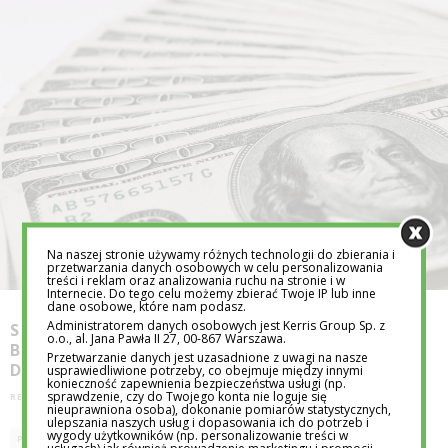
Na naszej stronie używamy różnych technologii do zbierania i
przetwarzania danych osobowych w celu personalizowania
treści i reklam oraz analizowania ruchu na stronie i w
Internecie. Do tego celu możemy zbierać Twoje IP lub inne
dane osobowe, które nam podasz.
Administratorem danych osobowych jest Kerris Group Sp. z
STABILNY DOCHÓD Z GIEŁDY. JAK
o.o., al. Jana Pawła II 27, 00-867 Warszawa.
BUDOWAĆ PORTFEL OPARTY NA
Przetwarzanie danych jest uzasadnione z uwagi na nasze
DYWIDENDACH?
usprawiedliwione potrzeby, co obejmuje między innymi
konieczność zapewnienia bezpieczeństwa usługi (np.
sprawdzenie, czy do Twojego konta nie loguje się
REDAKCJA EDUTORIAL.PL
18 LUT 2026
nieuprawniona osoba), dokonanie pomiarów statystycznych,
ulepszania naszych usług i dopasowania ich do potrzeb i
wygody użytkowników (np. personalizowanie treści w
PRZEDSIĘBIORCZOŚĆ