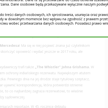
a zobaczyć na wielkim ekranie. Wkrótce w kinach pojawi się
warzania. Dane osobowe będą przekazywane wyłącznie naszym podwy
do treści danych osobowych, ich sprostowania, usunięcia oraz prawo 
ć się nawet dwóch jego książek. Pierwszą, „
Sleeping
gody w dowolnym momencie bez wpływu na zgodność z prawem przet
eciwu wobec przetwarzania danych osobowych. Posiadasz prawo wnie
m Kingiem. Historia zapowiada się obiecująco – przedstawia
niu w zachodniej części stanu Wirginia. Szczegółów
 zdradził, wiadomo jednak, że nie będzie to horror.
 Mercedesa
! Ma się w niej pojawić znana już czytelnikom
 skończyć opowieść i wydać jeszcze w 2017 roku, ale
ydawniczy trafi także
„The Whistler” Johna Grishama.
W
atem ochrony indiańskiego rezerwatu. Największym atutem
zka. Pewnego dnia na jej drodze staje tytułowy szeptacz,
r ujawnić korespondencję, która potwierdzi istnienie
, to co najbardziej zagraża rezerwatowi, to właśnie
dzy sądowniczej.
eniących reportaże. W 45. rocznicę debiutu