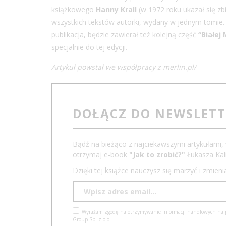
książkowego
Hanny Krall
(w 1972 roku ukazał się zb
wszystkich tekstów autorki, wydany w jednym tomie
publikacja, będzie zawierał też kolejną część
“Białej 
specjalnie do tej edycji.
Artykuł powstał we współpracy z merlin.pl/
DOŁĄCZ DO NEWSLET
Bądź na bieżąco z najciekawszymi artykułami, 
otrzymaj e-book
"Jak to zrobić?"
Łukasza Kali
Dzięki tej książce nauczysz się marzyć i zmien
Wyrażam zgodę na otrzymywanie informacji handlowych na po
Group Sp. z o.o.