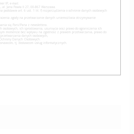
er IP, e-mail.
, al. Jana Pawła II 27, 00-867 Warszawa.
podstawie art. 6 ust. 1 lit. f) rozporządzenia o ochronie danych osobowych
yrażenia zgody na przetwarzanie danych uniemożliwia otrzymywanie
nia się Pani/Pana z newslettera.
h osobowych, ich sprostowania, usunięcia oraz prawo do ograniczenia ich
olnym momencie bez wpływu na zgodność z prawem przetwarzania, prawo do
 przetwarzania danych osobowych,
u Ochrony Danych Osobowych.
nawcom, tj. dostawcom usług informatycznych.