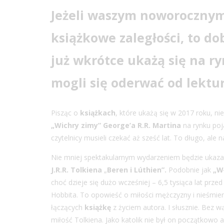
Jeżeli waszym noworocznym
książkowe zaległości, to do
już wkrótce ukażą się na ry
mogli się oderwać od lektur
Pisząc o
książkach
, które ukażą się w 2017 roku, n
„Wichry zimy” George’a R.R. Martina
na rynku poj
czytelnicy musieli czekać aż sześć lat. To długo, ale 
Nie mniej spektakularnym wydarzeniem będzie ukazanie
J.R.R. Tolkiena
„
Beren i Lúthien”.
Podobnie jak
„W
choć dzieje się dużo wcześniej – 6,5 tysiąca lat pr
Hobbita. To opowieść o miłości mężczyzny i nieśmiert
łączących
książkę
z życiem autora. I słusznie. Bez wą
miłość Tolkiena. Jako katolik nie był on początkowo