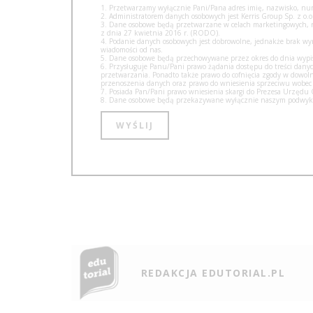
1. Przetwarzamy wyłącznie Pani/Pana adres imię, nazwisko, num
2. Administratorem danych osobowych jest Kerris Group Sp. z o.o.
3. Dane osobowe będą przetwarzane w celach marketingowych, na 
z dnia 27 kwietnia 2016 r. (RODO).
4. Podanie danych osobowych jest dobrowolne, jednakże brak w
wiadomości od nas.
5. Dane osobowe będą przechowywane przez okres do dnia wypisa
6. Przysługuje Panu/Pani prawo żądania dostępu do treści danyc
przetwarzania. Ponadto także prawo do cofnięcia zgody w dow
przenoszenia danych oraz prawo do wniesienia sprzeciwu wobec
7. Posiada Pan/Pani prawo wniesienia skargi do Prezesa Urzęd
8. Dane osobowe będą przekazywane wyłącznie naszym podwyko
REDAKCJA EDUTORIAL.PL