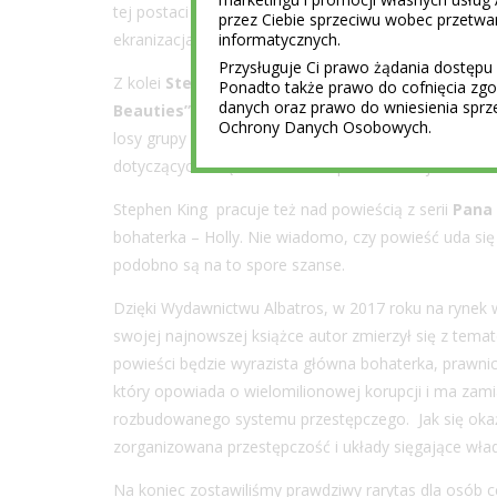
tej postaci – Michaela Fassbendera, będzie też możn
przez Ciebie sprzeciwu wobec przet
informatycznych.
ekranizacja „Pierwszego śniegu”.
Przysługuje Ci prawo żądania dostępu 
Z kolei
Stephen King
zdradził, że możemy spodziewa
Ponadto także prawo do cofnięcia z
danych oraz prawo do wniesienia sprz
Beauties”
, napisał wspólnie ze swoim synem, Owene
Ochrony Danych Osobowych.
losy grupy kobiet osadzonych w amerykańskim więzie
dotyczących książki żaden z współautorów jeszcze nie
Stephen King pracuje też nad powieścią z serii
Pana
bohaterka – Holly. Nie wiadomo, czy powieść uda się
podobno są na to spore szanse.
Dzięki Wydawnictwu Albatros, w 2017 roku na rynek w
swojej najnowszej książce autor zmierzył się z tem
powieści będzie wyrazista główna bohaterka, prawnic
który opowiada o wielomilionowej korupcji i ma zamia
rozbudowanego systemu przestępczego. Jak się okaże
zorganizowana przestępczość i układy sięgające wła
Na koniec zostawiliśmy prawdziwy rarytas dla osób c