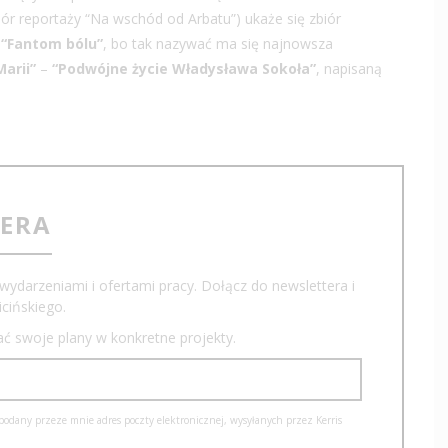
iór reportaży “Na wschód od Arbatu”) ukaże się zbiór
.
“Fantom bólu”
, bo tak nazywać ma się najnowsza
Marii”
–
“Podwójne życie Władysława Sokoła”
, napisaną
TERA
wydarzeniami i ofertami pracy. Dołącz do newslettera i
cińskiego.
iać swoje plany w konkretne projekty.
dany przeze mnie adres poczty elektronicznej, wysyłanych przez Kerris