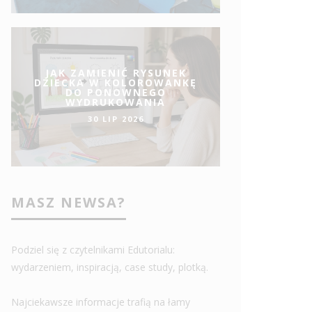
JAK ZAMIENIĆ RYSUNEK
DZIECKA W KOLOROWANKĘ
DO PONOWNEGO
WYDRUKOWANIA
30 LIP 2026
MASZ NEWSA?
Podziel się z czytelnikami Edutorialu:
wydarzeniem, inspiracją, case study, plotką.
Najciekawsze informacje trafią na łamy