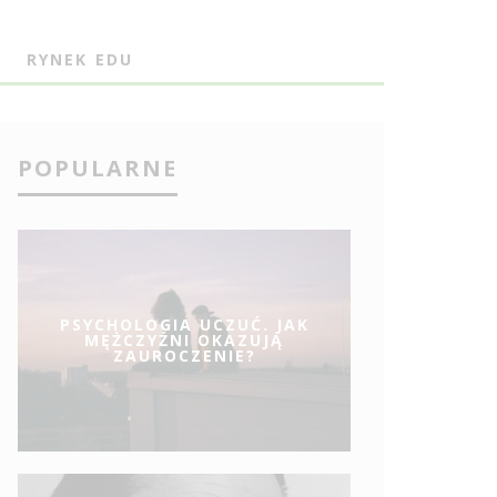
J
RYNEK EDU
POPULARNE
PSYCHOLOGIA UCZUĆ. JAK
MĘŻCZYŹNI OKAZUJĄ
ZAUROCZENIE?