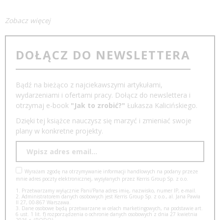
Zobacz więcej
DOŁĄCZ DO NEWSLETTERA
Bądź na bieżąco z najciekawszymi artykułami,
wydarzeniami i ofertami pracy. Dołącz do newslettera i
otrzymaj e-book
"Jak to zrobić?"
Łukasza Kalicińskiego.
Dzięki tej książce nauczysz się marzyć i zmieniać swoje
plany w konkretne projekty.
Wyrażam zgodę na otrzymywanie informacji handlowych na podany przeze
mnie adres poczty elektronicznej, wysyłanych przez Kerris Group Sp. z o.o.
1. Przetwarzamy wyłącznie Pani/Pana adres imię, nazwisko, numer IP, e-mail.
2. Administratorem danych osobowych jest Kerris Group Sp. z o.o., al. Jana Pawła
II 27, 00-867 Warszawa.
3. Dane osobowe będą przetwarzane w celach marketingowych, na podstawie art.
6 ust. 1 lit. f) rozporządzenia o ochronie danych osobowych z dnia 27 kwietnia