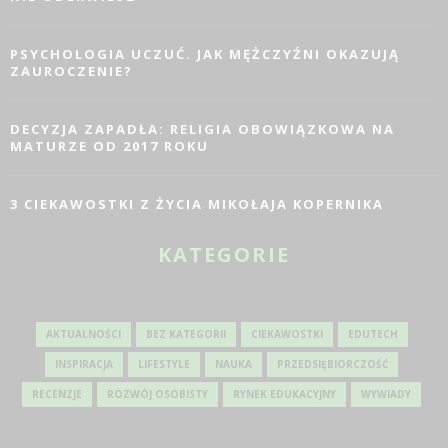
PSYCHOLOGIA UCZUĆ. JAK MĘŻCZYŹNI OKAZUJĄ
ZAUROCZENIE?
DECYZJA ZAPADŁA: RELIGIA OBOWIĄZKOWA NA
MATURZE OD 2017 ROKU
3 CIEKAWOSTKI Z ŻYCIA MIKOŁAJA KOPERNIKA
KATEGORIE
AKTUALNOŚCI
BEZ KATEGORII
CIEKAWOSTKI
EDUTECH
INSPIRACJA
LIFESTYLE
NAUKA
PRZEDSIĘBIORCZOŚĆ
RECENZJE
ROZWÓJ OSOBISTY
RYNEK EDUKACYJNY
WYWIADY