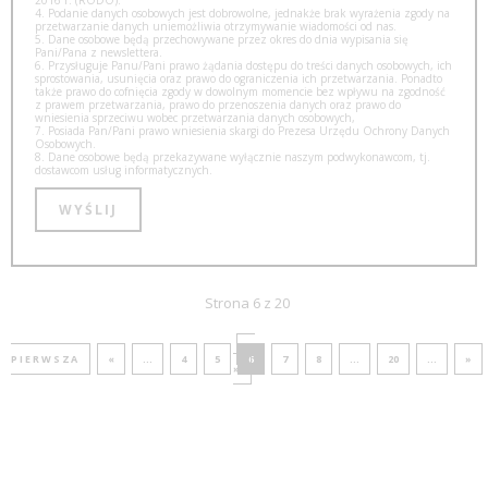
2016 r. (RODO).
4. Podanie danych osobowych jest dobrowolne, jednakże brak wyrażenia zgody na
przetwarzanie danych uniemożliwia otrzymywanie wiadomości od nas.
5. Dane osobowe będą przechowywane przez okres do dnia wypisania się
Pani/Pana z newslettera.
6. Przysługuje Panu/Pani prawo żądania dostępu do treści danych osobowych, ich
sprostowania, usunięcia oraz prawo do ograniczenia ich przetwarzania. Ponadto
także prawo do cofnięcia zgody w dowolnym momencie bez wpływu na zgodność
z prawem przetwarzania, prawo do przenoszenia danych oraz prawo do
wniesienia sprzeciwu wobec przetwarzania danych osobowych,
7. Posiada Pan/Pani prawo wniesienia skargi do Prezesa Urzędu Ochrony Danych
Osobowych.
8. Dane osobowe będą przekazywane wyłącznie naszym podwykonawcom, tj.
dostawcom usług informatycznych.
Strona 6 z 20
«
PIERWSZA
«
...
4
5
6
7
8
...
20
...
»
»