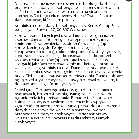
Na naszej stronie używamy różnych technologii do zbierania i
przetwarzania danych osobowych w celu personalizowania
treści i reklam oraz analizowania ruchu na stronie i w
Internecie. Do tego celu możemy zbierać Twoje IP lub inne
dane osobowe, które nam podasz.
Administratorem danych osobowych jest Kerris Group Sp. z
o.o., al. Jana Pawła II 27, 00-867 Warszawa.
Przetwarzanie danych jest uzasadnione z uwagi na nasze
POZYCJE POSZERZAJĄCE HORYZONTY 2015
usprawiedliwione potrzeby, co obejmuje między innymi
ROKU. NAJLEPSZE KSIĄŻKI, KTÓRE WARTO
konieczność zapewnienia bezpieczeństwa usługi (np.
PRZECZYTAĆ
sprawdzenie, czy do Twojego konta nie loguje się
nieuprawniona osoba), dokonanie pomiarów statystycznych,
REDAKCJA EDUTORIAL.PL
8 GRU 2015
ZARZĄDZANIE CZ
ulepszania naszych usług i dopasowania ich do potrzeb i
wygody użytkowników (np. personalizowanie treści w
PLANOWAĆ, ŻEBY
usługach) jak również prowadzenie marketingu i promocji
PREMIERA KSIĄŻ
własnych usług Administratora.. Dane te są przetwarzane do
REDAKCJA EDUTORIAL
czasu istnienia uzasadnionego interesu lub do czasu złożenia
przez Ciebie sprzeciwu wobec przetwarzania. Dane osobowe
będą przekazywane wyłącznie naszym podwykonawcom, tj.
dostawcom usług informatycznych.
Przysługuje Ci prawo żądania dostępu do treści danych
osobowych, ich sprostowania, usunięcia oraz prawo do
POZNAJ NAS BLIŻEJ
ograniczenia ich przetwarzania. Ponadto także prawo do
cofnięcia zgody w dowolnym momencie bez wpływu na
zgodność z prawem przetwarzania, prawo do przenoszenia
danych oraz prawo do wniesienia sprzeciwu wobec
przetwarzania danych osobowych. Posiadasz prawo
wniesienia skargi do Prezesa Urzędu Ochrony Danych
O NAS
Osobowych.