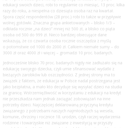
edukacji swoich dzieci, robi to regularnie co miesiąc, 13 proc. kilka
razy do roku, a niespełna co dziesiąta osoba raz na kwartał.
Spora część respondentów (28 proc.) robi to także w przypływie
wolnej gotówki. Znaczna grupa ankietowanych – blisko 1/3 –
odkłada rocznie „na dzieci” mniej niż 500 zł, a blisko co piąta
osoba od 500 do 999 zł. Nieco bardziej obiecujące dane
wskazują, że co czwarta osoba rocznie oszczędza z myślą
o potomstwie od 1000 do 2000 zł. Całkiem niemałe sumy – do
3000 zł oraz 4000 zł i więcej – gromadzi 10 proc. badanych.
Jednocześnie blisko 70 proc. badanych nigdy nie zadłużało się na
edukację swojego dziecka, czyli umie sfinansować wydatki z
bieżących zarobków lub oszczędności. Z jednej strony ma to
związek z faktem, że edukacja w Polsce nadal postrzegana jest
jako bezpłatna, a mało kto decyduje się wysyłać dzieci na studia
za granicę. Wstrzemięźliwość w korzystaniu z edukacji na kredyt
nie przeszkadza nam jednak zaciągać zobowiązań na inne
potrzeby dzieci. Najczęściej deklarowaną przyczyną kredytu
związanego z potrzebami naszych najmłodszych są wesela,
komunie, chrzciny i rocznice 18. urodzin, czyli raczej wydarzenia
rodzinne i towarzyskie niż związane z inwestycją w przyszły