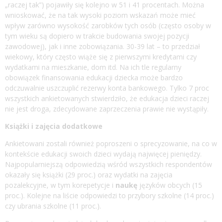
„raczej tak”) pojawiły się kolejno w 51 i 41 procentach. Można
wnioskować, że na tak wysoki poziom wskazań może mieć
wpływ zarówno wysokość zarobków tych osób (często osoby w
tym wieku są dopiero w trakcie budowania swojej pozycji
zawodowej), jak i inne zobowiązania. 30-39 lat – to przedział
wiekowy, który często wiąże się z pierwszymi kredytami czy
wydatkami na mieszkanie, dom itd. Na ich tle regularny
obowiązek finansowania edukacji dziecka może bardzo
odczuwalnie uszczuplić rezerwy konta bankowego. Tylko 7 proc
wszystkich ankietowanych stwierdziło, że edukacja dzieci raczej
nie jest droga, zdecydowane zaprzeczenia prawie nie wystąpiły.
Książki i zajęcia dodatkowe
Ankietowani zostali również poproszeni o sprecyzowanie, na co w
kontekście edukacji swoich dzieci wydają najwięcej pieniędzy.
Najpopularniejszą odpowiedzią wśród wszystkich respondentów
okazały się książki (29 proc.) oraz wydatki na zajęcia
pozalekcyjne, w tym korepetycje i
naukę
języków obcych (15
proc.). Kolejne na liście odpowiedzi to przybory szkolne (14 proc.)
czy ubrania szkolne (11 proc.).