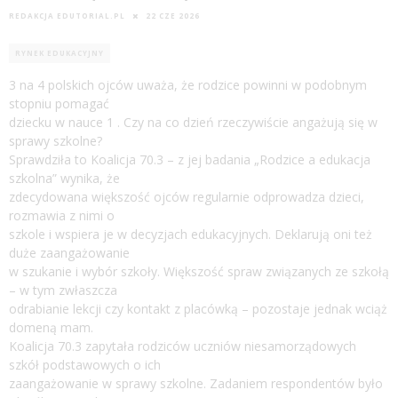
REDAKCJA EDUTORIAL.PL
22 CZE 2026
RYNEK EDUKACYJNY
3 na 4 polskich ojców uważa, że rodzice powinni w podobnym
stopniu pomagać
dziecku w nauce 1 . Czy na co dzień rzeczywiście angażują się w
sprawy szkolne?
Sprawdziła to Koalicja 70.3 – z jej badania „Rodzice a edukacja
szkolna” wynika, że
zdecydowana większość ojców regularnie odprowadza dzieci,
rozmawia z nimi o
szkole i wspiera je w decyzjach edukacyjnych. Deklarują oni też
duże zaangażowanie
w szukanie i wybór szkoły. Większość spraw związanych ze szkołą
– w tym zwłaszcza
odrabianie lekcji czy kontakt z placówką – pozostaje jednak wciąż
domeną mam.
Koalicja 70.3 zapytała rodziców uczniów niesamorządowych
szkół podstawowych o ich
zaangażowanie w sprawy szkolne. Zadaniem respondentów było