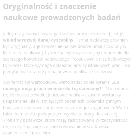
Oryginalność i znaczenie
naukowe prowadzonych badań
Jednym z głównych wymagań wobec pracy doktorskiej jest jej
wkład w rozwój danej dyscypliny
. Temat badawczy powinien
być oryginalny, a jednocześnie na tyle dobrze umiejscowiony w
literaturze naukowej, by można było wykazać jego znaczenie dla
szerszego kontekstu badawczego. Poszukiwanie nisz badawczych
to proces, który wymaga dokładnej analizy istniejących prac – od
przeglądów literatury po najnowsze publikacje branżowe.
Aby temat był wartościowy, warto zadać sobie pytanie:
„Co
nowego moja praca wniesie do tej dziedziny?”
. Nie oznacza
to, że musisz zrewolucjonizować naukę – czasem wystarczy
uzupełnienie luki w istniejących badaniach, polemika z innym
badaczem lub nowe spojrzenie na znane już zagadnienia. Warto
także pamiętać o praktycznym wymiarze pracy doktorskiej.
Problemy badawcze, które mają zastosowanie w rzeczywistości,
często zyskują większe zainteresowanie w środowisku
akademickim i poza nim.