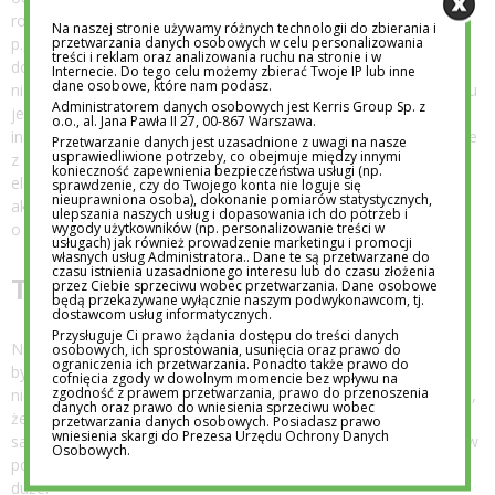
robi to ok. 80% ojców, o 10
Na naszej stronie używamy różnych technologii do zbierania i
przetwarzania danych osobowych w celu personalizowania
p.p. więcej niż w przypadku mam). W pozostałych obszarach
treści i reklam oraz analizowania ruchu na stronie i w
dominują panie, choć w
Internecie. Do tego celu możemy zbierać Twoje IP lub inne
dane osobowe, które nam podasz.
niektórych przypadkach różnica w deklarowanym zaangażowaniu
Administratorem danych osobowych jest Kerris Group Sp. z
jest relatywnie mała. W
o.o., al. Jana Pawła II 27, 00-867 Warszawa.
innych, takich jak choćby udział w wywiadówkach czy korzystanie
Przetwarzanie danych jest uzasadnione z uwagi na nasze
usprawiedliwione potrzeby, co obejmuje między innymi
z dziennika
konieczność zapewnienia bezpieczeństwa usługi (np.
elektronicznego, odsetek ojców regularnie podejmujących te
sprawdzenie, czy do Twojego konta nie loguje się
nieuprawniona osoba), dokonanie pomiarów statystycznych,
aktywności okazał się mniejszy
ulepszania naszych usług i dopasowania ich do potrzeb i
wygody użytkowników (np. personalizowanie treści w
o ok. 30 p.p. niż w przypadku mam.
usługach) jak również prowadzenie marketingu i promocji
własnych usług Administratora.. Dane te są przetwarzane do
czasu istnienia uzasadnionego interesu lub do czasu złożenia
Tata (też) wybiera szkołę
przez Ciebie sprzeciwu wobec przetwarzania. Dane osobowe
będą przekazywane wyłącznie naszym podwykonawcom, tj.
dostawcom usług informatycznych.
Przysługuje Ci prawo żądania dostępu do treści danych
Niecałe 10% ojców stwierdziło, że w ogóle nie szukali szkoły lub
osobowych, ich sprostowania, usunięcia oraz prawo do
ograniczenia ich przetwarzania. Ponadto także prawo do
byli w to zaangażowani w
cofnięcia zgody w dowolnym momencie bez wpływu na
zgodność z prawem przetwarzania, prawo do przenoszenia
niewielkim stopniu. Prawie co trzeci (30,7%) odpowiedział z kolei,
danych oraz prawo do wniesienia sprzeciwu wobec
że szkoły szukał
przetwarzania danych osobowych. Posiadasz prawo
wniesienia skargi do Prezesa Urzędu Ochrony Danych
samodzielnie, a 6 na 10 (59,7%) oceniło, że ich zaangażowanie w
Osobowych.
poszukiwanie szkoły było
duże.