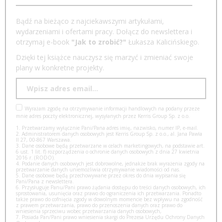
Bądź na bieżąco z najciekawszymi artykułami,
wydarzeniami i ofertami pracy. Dołącz do newslettera i
otrzymaj e-book
"Jak to zrobić?"
Łukasza Kalicińskiego.
Dzięki tej książce nauczysz się marzyć i zmieniać swoje
plany w konkretne projekty.
Wyrażam zgodę na otrzymywanie informacji handlowych na podany przeze
mnie adres poczty elektronicznej, wysyłanych przez Kerris Group Sp. z o.o.
1. Przetwarzamy wyłącznie Pani/Pana adres imię, nazwisko, numer IP, e-mail.
2. Administratorem danych osobowych jest Kerris Group Sp. z o.o., al. Jana Pawła
II 27, 00-867 Warszawa.
3. Dane osobowe będą przetwarzane w celach marketingowych, na podstawie art.
6 ust. 1 lit. f) rozporządzenia o ochronie danych osobowych z dnia 27 kwietnia
2016 r. (RODO).
4. Podanie danych osobowych jest dobrowolne, jednakże brak wyrażenia zgody na
przetwarzanie danych uniemożliwia otrzymywanie wiadomości od nas.
5. Dane osobowe będą przechowywane przez okres do dnia wypisania się
Pani/Pana z newslettera.
6. Przysługuje Panu/Pani prawo żądania dostępu do treści danych osobowych, ich
sprostowania, usunięcia oraz prawo do ograniczenia ich przetwarzania. Ponadto
także prawo do cofnięcia zgody w dowolnym momencie bez wpływu na zgodność
z prawem przetwarzania, prawo do przenoszenia danych oraz prawo do
wniesienia sprzeciwu wobec przetwarzania danych osobowych,
7. Posiada Pan/Pani prawo wniesienia skargi do Prezesa Urzędu Ochrony Danych