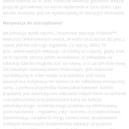
zawód dziecka. Aż 41 proc. rodziców deklaruje gotowość wzięcia
pożyczki gotówkowej na ważne wydarzenia w życiu dzieci, typu
wesele, komunia, jeśli nie wystarczyłoby im bieżących dochodów.
Motywacja do oszczędzania?
Jak pokazują wyniki raportu „Finansowe zwyczaje Polaków**,
większość ankietowanych uważa, że warto oszczędzać (82 proc.),
nawet jeśli nie robi tego regularnie. Co więcej, blisko 70
proc. ankietowanych deklaruje, że robiliby to częściej, gdyby znali
na to sposób. Można zatem wnioskować, iż odkładanie na
edukację dziecka mogłoby stać się rutyną, a co za tym idzie mniej
odczuwalnym zobowiązaniem finansowym, jeśli skutecznie
wyrobilibyśmy w sobie nawyk oszczędzania. Jeśli nasza
wewnętrzna motywacja nie wystarcza do odkładania miesięcznej
sumy, z pomocą przychodzą rozwiązania bankowe. Bardzo
popularne jest automatyczne odliczanie małych kwot na rachunek
oszczędnościowy przy płatnościach kartą lub funkcja
automatycznego, comiesięcznego przelewu na zdefiniowaną
przez nas kwotę – regularnej „raty” na konto oszczędnościowe.
Determinacja i cierpliwość mogą zaowocować zbudowaniem
solidnych finansowych fundamentów edukacji i przyszłości