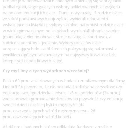
Proporcje w odpowiedziach badanych zmieniają się w przypadku
podkategorii, segregujących wybory ankietowanych ze względu
na poziom edukacji ich dzieci. Dane te wykazały, iż rodzice dzieci
ze szkół podstawowych najczęściej wybierali odpowiedzi
wskazujące na książki i przybory szkolne, natomiast rodzice dzieci
w wieku gimnazjalnym po książkach wymieniali ubrania szkolne
(mundurki, zmienne obuwie, stroje na zajęcia sportowe), a
rodzice studentów – jedzenie. Wybory rodziców dzieci
uczęszczających do szkół średnich pokrywają się natomiast z
wynikiem ogólnym wskazującym na najwyższy koszt książek,
korepetycji i dodatkowych zajęć.
Czy myślimy o tych wydatkach wcześniej?
Blisko 60 proc. ankietowanych w badaniu zrealizowanym dla firmy
Lindorff SA przyznało, że nie odkłada środków na przyszłość czy
edukację swojego dziecka. Jedynie 1/3 respondentów (34 proc.)
zadeklarowała gromadzenie środków na przyszłość czy edukację
swoich dzieci i częściej byli to mężczyźni (44
proc. oszczędzających wśród mężczyzn versus 26
proc. oszczędzających wśród kobiet).
Aż 44 proc. badanych, którzy odkładają fundusze z myślą o