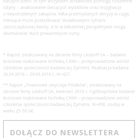
naszych dzieci. W tym wszystkim dodatkowo pomogą codzienne
rutyny – analizowanie bieżących wydatków oraz rezygnacja
z niepotrzebnych zakupów. Kilka przemyślanych decyzji w ciągu
miesiąca może poskutkować dodatkowymi cyframi
zaoszczędzonej kwoty, a te w kilkuletniej perspektywie mogą
skumulować dużo poważniejsze sumy.
* Raport zrealizowany na zlecenie firmy Lindorff SA – badanie
ilościowe realizowane techniką CAWI – przeprowadzone wśród
członków społeczności badawczej Zymetrii. Realizacja badania:
26.09.2016 – 29.09.2016 r, N=427.
** Raport „Finansowe zwyczaje Polaków”, zrealizowany na
zlecenie firmy Lindorff SA, kwiecień 2016 r. Ogólnopolskie badanie
ilościowe realizowane techniką CAWI – przeprowadzone wśród
członków społeczności badawczej Zymetrii, N=458, osoby w
wieku 25-50 lat.
DOŁĄCZ DO NEWSLETTERA