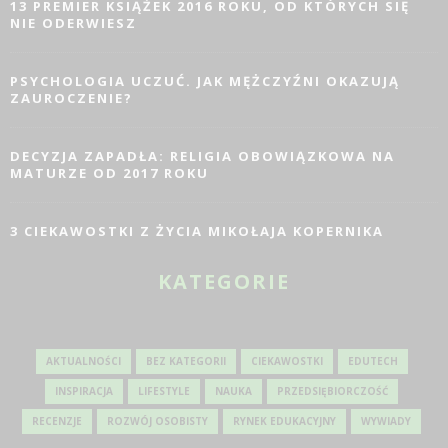
13 PREMIER KSIĄŻEK 2016 ROKU, OD KTÓRYCH SIĘ
NIE ODERWIESZ
PSYCHOLOGIA UCZUĆ. JAK MĘŻCZYŹNI OKAZUJĄ
ZAUROCZENIE?
DECYZJA ZAPADŁA: RELIGIA OBOWIĄZKOWA NA
MATURZE OD 2017 ROKU
3 CIEKAWOSTKI Z ŻYCIA MIKOŁAJA KOPERNIKA
KATEGORIE
AKTUALNOŚCI
BEZ KATEGORII
CIEKAWOSTKI
EDUTECH
INSPIRACJA
LIFESTYLE
NAUKA
PRZEDSIĘBIORCZOŚĆ
RECENZJE
ROZWÓJ OSOBISTY
RYNEK EDUKACYJNY
WYWIADY