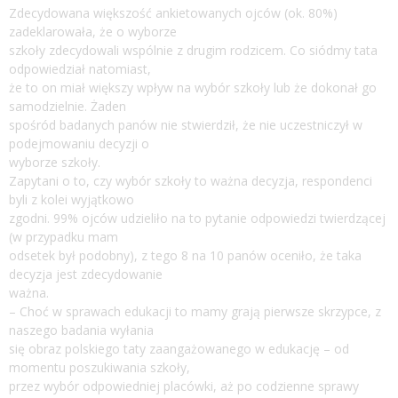
Zdecydowana większość ankietowanych ojców (ok. 80%)
zadeklarowała, że o wyborze
szkoły zdecydowali wspólnie z drugim rodzicem. Co siódmy tata
odpowiedział natomiast,
że to on miał większy wpływ na wybór szkoły lub że dokonał go
samodzielnie. Żaden
spośród badanych panów nie stwierdził, że nie uczestniczył w
podejmowaniu decyzji o
wyborze szkoły.
Zapytani o to, czy wybór szkoły to ważna decyzja, respondenci
byli z kolei wyjątkowo
zgodni. 99% ojców udzieliło na to pytanie odpowiedzi twierdzącej
(w przypadku mam
odsetek był podobny), z tego 8 na 10 panów oceniło, że taka
decyzja jest zdecydowanie
ważna.
– Choć w sprawach edukacji to mamy grają pierwsze skrzypce, z
naszego badania wyłania
się obraz polskiego taty zaangażowanego w edukację – od
momentu poszukiwania szkoły,
przez wybór odpowiedniej placówki, aż po codzienne sprawy