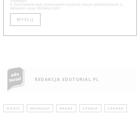
Osobowych.
8. Dane osobowe będą przekazywane wyłącznie naszym podwykonawcom, tj.
dostawcom usług informatycznych.
REDAKCJA EDUTORIAL.PL
DZIECI
EDUKACJA
NAUKA
STUDIA
SZKOŁA