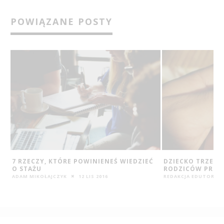
POWIĄZANE POSTY
Ć
DZIECKO TRZECH BIOLOGICZNYCH
STUDENT NA ROZ
RODZICÓW PRZYSZŁO NA ŚWIAT
POKIEROWAĆ SWO
ZAWODOWĄ?
REDAKCJA EDUTORIAL.PL
13 PAŹ 2016
REDAKCJA EDUTORIAL