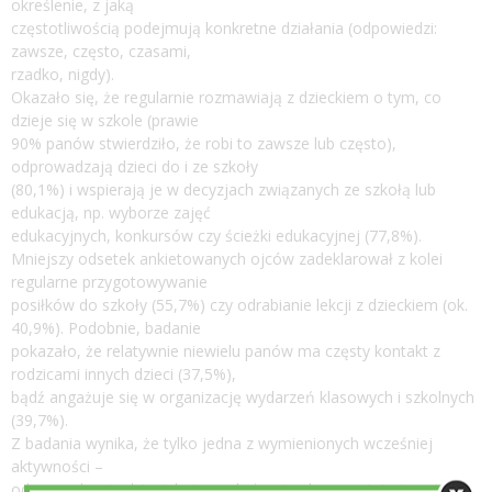
określenie, z jaką
częstotliwością podejmują konkretne działania (odpowiedzi:
zawsze, często, czasami,
rzadko, nigdy).
Okazało się, że regularnie rozmawiają z dzieckiem o tym, co
dzieje się w szkole (prawie
90% panów stwierdziło, że robi to zawsze lub często),
odprowadzają dzieci do i ze szkoły
(80,1%) i wspierają je w decyzjach związanych ze szkołą lub
edukacją, np. wyborze zajęć
edukacyjnych, konkursów czy ścieżki edukacyjnej (77,8%).
Mniejszy odsetek ankietowanych ojców zadeklarował z kolei
regularne przygotowywanie
posiłków do szkoły (55,7%) czy odrabianie lekcji z dzieckiem (ok.
40,9%). Podobnie, badanie
pokazało, że relatywnie niewielu panów ma częsty kontakt z
rodzicami innych dzieci (37,5%),
bądź angażuje się w organizację wydarzeń klasowych i szkolnych
(39,7%).
Z badania wynika, że tylko jedna z wymienionych wcześniej
aktywności –
odprowadzanie dzieci do i ze szkoły – to domena taty (często