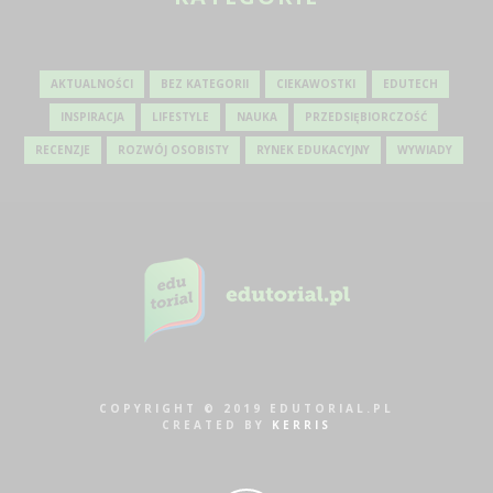
AKTUALNOŚCI
BEZ KATEGORII
CIEKAWOSTKI
EDUTECH
INSPIRACJA
LIFESTYLE
NAUKA
PRZEDSIĘBIORCZOŚĆ
RECENZJE
ROZWÓJ OSOBISTY
RYNEK EDUKACYJNY
WYWIADY
COPYRIGHT © 2019 EDUTORIAL.PL
CREATED BY
KERRIS