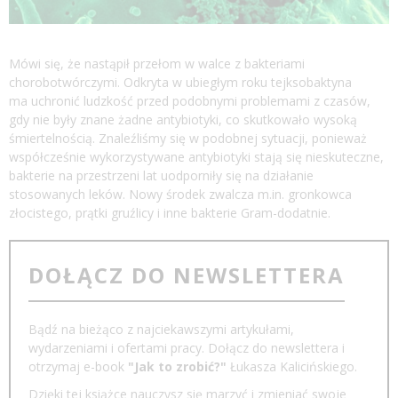
Mówi się, że nastąpił przełom w walce z bakteriami
chorobotwórczymi. Odkryta w ubiegłym roku tejksobaktyna
ma uchronić ludzkość przed podobnymi problemami z czasów,
gdy nie były znane żadne antybiotyki, co skutkowało wysoką
śmiertelnością. Znaleźliśmy się w podobnej sytuacji, ponieważ
współcześnie wykorzystywane antybiotyki stają się nieskuteczne,
bakterie na przestrzeni lat uodporniły się na działanie
stosowanych leków. Nowy środek zwalcza m.in. gronkowca
złocistego, prątki gruźlicy i inne bakterie Gram-dodatnie.
DOŁĄCZ DO NEWSLETTERA
Bądź na bieżąco z najciekawszymi artykułami,
wydarzeniami i ofertami pracy. Dołącz do newslettera i
otrzymaj e-book
"Jak to zrobić?"
Łukasza Kalicińskiego.
Dzięki tej książce nauczysz się marzyć i zmieniać swoje