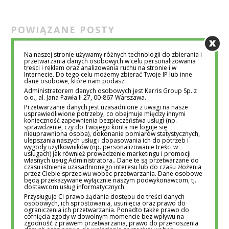
POWIĄZANE POSTY
Na naszej stronie używamy różnych technologii do zbierania i
przetwarzania danych osobowych w celu personalizowania
treści i reklam oraz analizowania ruchu na stronie i w
Internecie. Do tego celu możemy zbierać Twoje IP lub inne
dane osobowe, które nam podasz.
Administratorem danych osobowych jest Kerris Group Sp. z
o.o., al. Jana Pawła II 27, 00-867 Warszawa.
Przetwarzanie danych jest uzasadnione z uwagi na nasze
usprawiedliwione potrzeby, co obejmuje między innymi
konieczność zapewnienia bezpieczeństwa usługi (np.
sprawdzenie, czy do Twojego konta nie loguje się
nieuprawniona osoba), dokonanie pomiarów statystycznych,
ulepszania naszych usług i dopasowania ich do potrzeb i
wygody użytkowników (np. personalizowanie treści w
usługach) jak również prowadzenie marketingu i promocji
własnych usług Administratora.. Dane te są przetwarzane do
czasu istnienia uzasadnionego interesu lub do czasu złożenia
NIE MA GŁUPICH PYTAŃ: DLACZEGO
5 POWODÓW, DLA
przez Ciebie sprzeciwu wobec przetwarzania. Dane osobowe
będą przekazywane wyłącznie naszym podwykonawcom, tj.
PŁACZEMY KROJĄC CEBULĘ?
DOBRY DLA TWO
dostawcom usług informatycznych.
REDAKCJA EDUTORIAL.PL
4 PAŹ 2016
REDAKCJA EDUTORIAL
Przysługuje Ci prawo żądania dostępu do treści danych
osobowych, ich sprostowania, usunięcia oraz prawo do
ograniczenia ich przetwarzania. Ponadto także prawo do
cofnięcia zgody w dowolnym momencie bez wpływu na
zgodność z prawem przetwarzania, prawo do przenoszenia