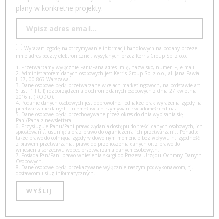
plany w konkretne projekty.
Wyrażam zgodę na otrzymywanie informacji handlowych na podany przeze
mnie adres poczty elektronicznej, wysyłanych przez Kerris Group Sp. z o.o.
1. Przetwarzamy wyłącznie Pani/Pana adres imię, nazwisko, numer IP, e-mail.
2. Administratorem danych osobowych jest Kerris Group Sp. z o.o., al. Jana Pawła
II 27, 00-867 Warszawa.
3. Dane osobowe będą przetwarzane w celach marketingowych, na podstawie art.
6 ust. 1 lit. f) rozporządzenia o ochronie danych osobowych z dnia 27 kwietnia
2016 r. (RODO).
4. Podanie danych osobowych jest dobrowolne, jednakże brak wyrażenia zgody na
przetwarzanie danych uniemożliwia otrzymywanie wiadomości od nas.
5. Dane osobowe będą przechowywane przez okres do dnia wypisania się
Pani/Pana z newslettera.
6. Przysługuje Panu/Pani prawo żądania dostępu do treści danych osobowych, ich
sprostowania, usunięcia oraz prawo do ograniczenia ich przetwarzania. Ponadto
także prawo do cofnięcia zgody w dowolnym momencie bez wpływu na zgodność
z prawem przetwarzania, prawo do przenoszenia danych oraz prawo do
wniesienia sprzeciwu wobec przetwarzania danych osobowych,
7. Posiada Pan/Pani prawo wniesienia skargi do Prezesa Urzędu Ochrony Danych
Osobowych.
8. Dane osobowe będą przekazywane wyłącznie naszym podwykonawcom, tj.
dostawcom usług informatycznych.