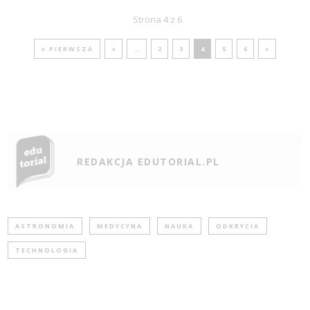
Strona 4 z 6
« PIERWSZA
«
...
2
3
4
5
6
»
REDAKCJA EDUTORIAL.PL
ASTRONOMIA
MEDYCYNA
NAUKA
ODKRYCIA
TECHNOLOGIA