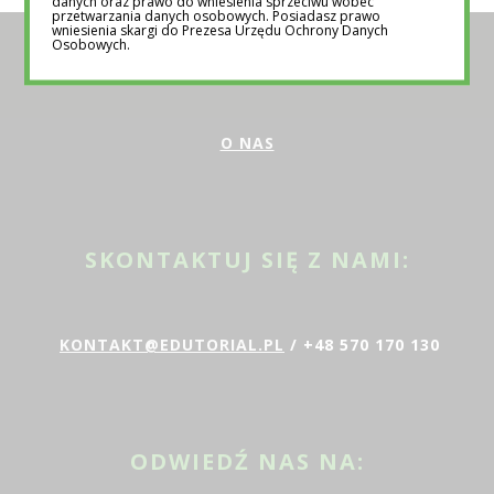
danych oraz prawo do wniesienia sprzeciwu wobec
przetwarzania danych osobowych. Posiadasz prawo
wniesienia skargi do Prezesa Urzędu Ochrony Danych
Osobowych.
POZNAJ NAS BLIŻEJ
O NAS
SKONTAKTUJ SIĘ Z NAMI:
KONTAKT@EDUTORIAL.PL
/ +48 570 170 130
ODWIEDŹ NAS NA: