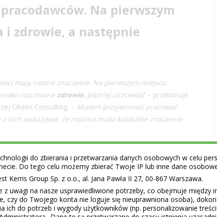
a pracodawców. Na pierwszym
a i
zdrowie
, a następnie
tości mają istotne znaczenie. Na pierwszym miejscu
szeroko rozumiane
zdrowie
, później uczciwość
– przekonuje
zej Okaeri Consulting. –
Miałem przyjemność pracować
y z nich wskazywał, że rodzina miała kolosalne znaczenie
hnologii do zbierania i przetwarzania danych osobowych w celu perso
ernecie. Do tego celu możemy zbierać Twoje IP lub inne dane osobow
ph wbrew dość powszechnej opinii wyższe wartości, w tym
 Kerris Group Sp. z o.o., al. Jana Pawła II 27, 00-867 Warszawa.
pracowników. Poproszeni o wskazanie trzech wartości, które
e z uwagi na nasze usprawiedliwione potrzeby, co obejmuje między 
ces w biznesie, obie grupy najczęściej wskazywały „uczciwe
ie, czy do Twojego konta nie loguje się nieuprawniona osoba), doko
ców i 38 proc. zatrudnionych.
a ich do potrzeb i wygody użytkowników (np. personalizowanie treśc
Administratora.. Dane te są przetwarzane do czasu istnienia uzasadn