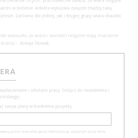
racowników i 6 proc. pracodawców uważa, że wiara religijna
kces w biznesie. Ankieta wykazała związek między taką
znesie. Zarówno dla jednej, jak i drugiej grupy wiara okazała
w wskazało, że wiara i wartości religijne mają znaczenie
h branży
– dodaje Nowak.
TERA
wydarzeniami i ofertami pracy. Dołącz do newslettera i
cińskiego.
iać swoje plany w konkretne projekty.
dany przeze mnie adres poczty elektronicznej, wysyłanych przez Kerris