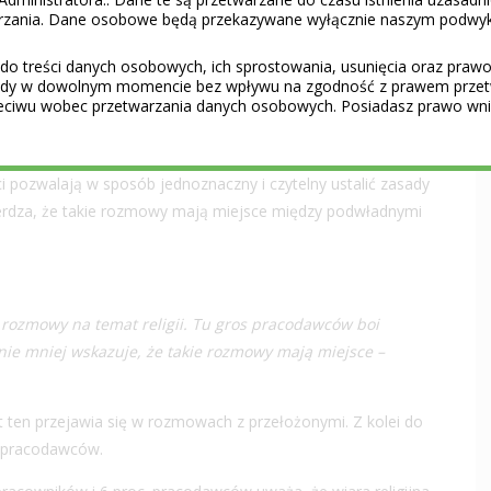
pytaniach o inne wartości. Dla pracowników ważna jest
warzania. Dane osobowe będą przekazywane wyłącznie naszym podwy
śród pracodawców – tylko 1 proc. To jest granica błędu
do treści danych osobowych, ich sprostowania, usunięcia oraz prawo 
gody w dowolnym momencie bez wpływu na zgodność z prawem przet
eciwu wobec przetwarzania danych osobowych. Posiadasz prawo wnie
się rozmowy na temat wyznawanych wartości. Eksperci
 pozwalają w sposób jednoznaczny i czytelny ustalić zasady
erdza, że takie rozmowy mają miejsce między podwładnymi
 rozmowy na temat religii. Tu gros pracodawców boi
znie mniej wskazuje, że takie rozmowy mają miejsce –
ten przejawia się w rozmowach z przełożonymi. Z kolei do
. pracodawców.