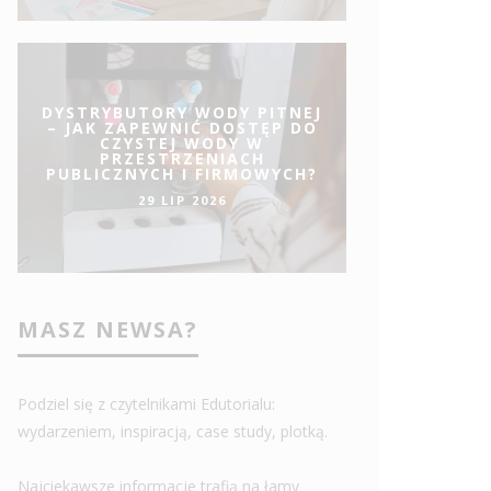
DYSTRYBUTORY WODY PITNEJ
– JAK ZAPEWNIĆ DOSTĘP DO
CZYSTEJ WODY W
PRZESTRZENIACH
PUBLICZNYCH I FIRMOWYCH?
29 LIP 2026
MASZ NEWSA?
Podziel się z czytelnikami Edutorialu:
wydarzeniem, inspiracją, case study, plotką.
Najciekawsze informacje trafią na łamy