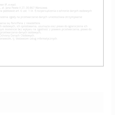
er IP, e-mail.
, al. Jana Pawła II 27, 00-867 Warszawa.
podstawie art. 6 ust. 1 lit. f) rozporządzenia o ochronie danych osobowych
yrażenia zgody na przetwarzanie danych uniemożliwia otrzymywanie
nia się Pani/Pana z newslettera.
h osobowych, ich sprostowania, usunięcia oraz prawo do ograniczenia ich
olnym momencie bez wpływu na zgodność z prawem przetwarzania, prawo do
 przetwarzania danych osobowych,
u Ochrony Danych Osobowych.
nawcom, tj. dostawcom usług informatycznych.