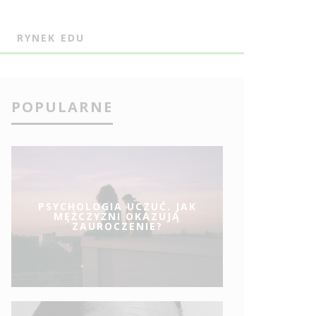
J
RYNEK EDU
POPULARNE
PSYCHOLOGIA UCZUĆ. JAK
MĘŻCZYŹNI OKAZUJĄ
ZAUROCZENIE?