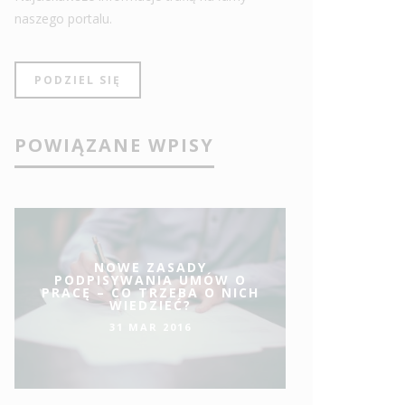
naszego portalu.
PODZIEL SIĘ
POWIĄZANE WPISY
NOWE ZASADY
PODPISYWANIA UMÓW O
PRACĘ – CO TRZEBA O NICH
WIEDZIEĆ?
31 MAR 2016