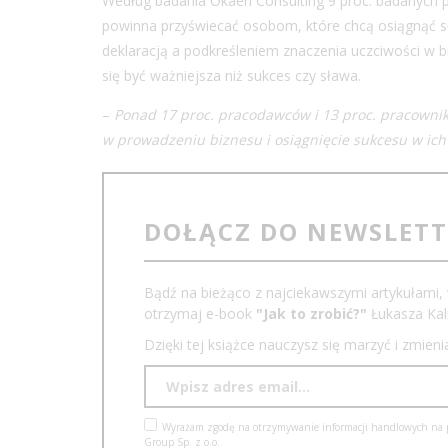
Według badania Okaeri Consulting 9 proc. badanych p
powinna przyświecać osobom, które chcą osiągnąć su
deklaracją a podkreśleniem znaczenia uczciwości w bi
się być ważniejsza niż sukces czy sława.
–
Ponad 17 proc. pracodawców i 13 proc. pracownikó
w prowadzeniu biznesu i osiągnięcie sukcesu w ic
DOŁĄCZ DO NEWSLET
Bądź na bieżąco z najciekawszymi artykułami, 
otrzymaj e-book
"Jak to zrobić?"
Łukasza Kali
Dzięki tej książce nauczysz się marzyć i zmien
Wyrażam zgodę na otrzymywanie informacji handlowych na po
Group Sp. z o.o.