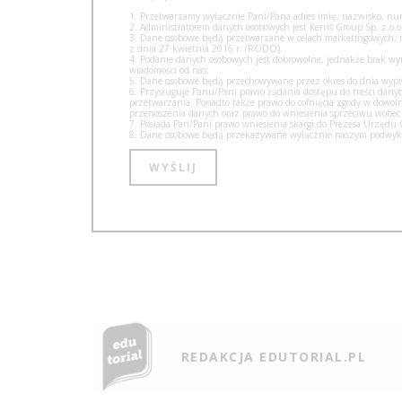
1. Przetwarzamy wyłącznie Pani/Pana adres imię, nazwisko, num
2. Administratorem danych osobowych jest Kerris Group Sp. z o.o.
3. Dane osobowe będą przetwarzane w celach marketingowych, na 
z dnia 27 kwietnia 2016 r. (RODO).
4. Podanie danych osobowych jest dobrowolne, jednakże brak w
wiadomości od nas.
5. Dane osobowe będą przechowywane przez okres do dnia wypisa
6. Przysługuje Panu/Pani prawo żądania dostępu do treści danyc
przetwarzania. Ponadto także prawo do cofnięcia zgody w dow
przenoszenia danych oraz prawo do wniesienia sprzeciwu wobec
7. Posiada Pan/Pani prawo wniesienia skargi do Prezesa Urzęd
8. Dane osobowe będą przekazywane wyłącznie naszym podwyko
REDAKCJA EDUTORIAL.PL