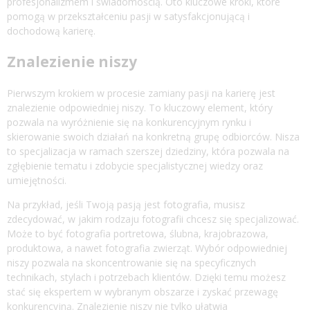
profesjonalizmem i świadomością. Oto kluczowe kroki, które
pomogą w przekształceniu pasji w satysfakcjonującą i
dochodową karierę.
Znalezienie niszy
Pierwszym krokiem w procesie zamiany pasji na karierę jest
znalezienie odpowiedniej niszy. To kluczowy element, który
pozwala na wyróżnienie się na konkurencyjnym rynku i
skierowanie swoich działań na konkretną grupę odbiorców. Nisza
to specjalizacja w ramach szerszej dziedziny, która pozwala na
zgłębienie tematu i zdobycie specjalistycznej wiedzy oraz
umiejętności.
Na przykład, jeśli Twoją pasją jest fotografia, musisz
zdecydować, w jakim rodzaju fotografii chcesz się specjalizować.
Może to być fotografia portretowa, ślubna, krajobrazowa,
produktowa, a nawet fotografia zwierząt. Wybór odpowiedniej
niszy pozwala na skoncentrowanie się na specyficznych
technikach, stylach i potrzebach klientów. Dzięki temu możesz
stać się ekspertem w wybranym obszarze i zyskać przewagę
konkurencyjną. Znalezienie niszy nie tylko ułatwia