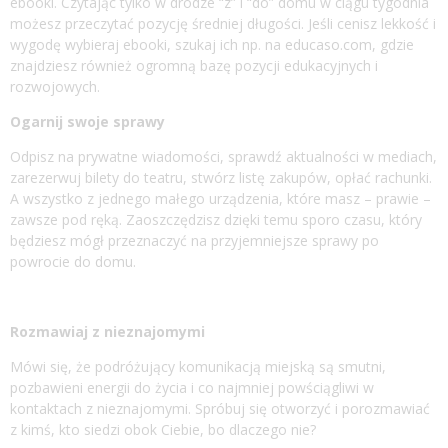
ebooki. Czytając tylko w drodze “z” i “do” domu w ciągu tygodnia
możesz przeczytać pozycję średniej długości. Jeśli cenisz lekkość i
wygodę wybieraj ebooki, szukaj ich np. na
educaso.com
, gdzie
znajdziesz również ogromną bazę pozycji edukacyjnych i
rozwojowych.
Ogarnij swoje sprawy
Odpisz na prywatne wiadomości, sprawdź aktualności w mediach,
zarezerwuj bilety do teatru, stwórz listę zakupów, opłać rachunki.
A wszystko z jednego małego urządzenia, które masz – prawie –
zawsze pod ręką. Zaoszczędzisz dzięki temu sporo czasu, który
będziesz mógł przeznaczyć na przyjemniejsze sprawy po
powrocie do domu.
Rozmawiaj z nieznajomymi
Mówi się, że podróżujący komunikacją miejską są smutni,
pozbawieni energii do życia i co najmniej powściągliwi w
kontaktach z nieznajomymi. Spróbuj się otworzyć i porozmawiać
z kimś, kto siedzi obok Ciebie, bo dlaczego nie?