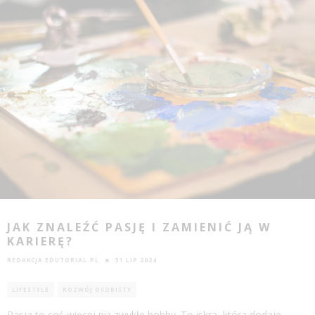
JAK ZNALEŹĆ PASJĘ I ZAMIENIĆ JĄ W
KARIERĘ?
REDAKCJA EDUTORIAL.PL
31 LIP 2024
LIFESTYLE
ROZWÓJ OSOBISTY
Pasja to coś więcej niż zwykłe hobby. To iskra, która dodaje