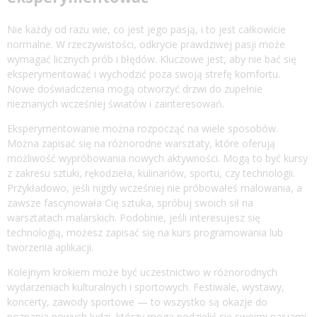
Nie każdy od razu wie, co jest jego pasją, i to jest całkowicie
normalne. W rzeczywistości, odkrycie prawdziwej pasji może
wymagać licznych prób i błędów. Kluczowe jest, aby nie bać się
eksperymentować i wychodzić poza swoją strefę komfortu.
Nowe doświadczenia mogą otworzyć drzwi do zupełnie
nieznanych wcześniej światów i zainteresowań.
Eksperymentowanie można rozpocząć na wiele sposobów.
Można zapisać się na różnorodne warsztaty, które oferują
możliwość wypróbowania nowych aktywności. Mogą to być kursy
z zakresu sztuki, rękodzieła, kulinariów, sportu, czy technologii.
Przykładowo, jeśli nigdy wcześniej nie próbowałeś malowania, a
zawsze fascynowała Cię sztuka, spróbuj swoich sił na
warsztatach malarskich. Podobnie, jeśli interesujesz się
technologią, możesz zapisać się na kurs programowania lub
tworzenia aplikacji.
Kolejnym krokiem może być uczestnictwo w różnorodnych
wydarzeniach kulturalnych i sportowych. Festiwale, wystawy,
koncerty, zawody sportowe — to wszystko są okazje do
poznania nowych ludzi, którzy mogą podzielić się swoimi pasjami