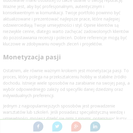
Budowanie marki osobistej to także dbanie o swoją reputację.
Ważne jest, aby być profesjonalnym, autentycznym i
konsekwentnym w komunikacji. Twoje portfolio powinno być
aktualizowane i prezentować najlepsze prace, które najlepiej
odzwierciedlają Twoje umiejętności i styl. Opinie klientów są
niezwykle cenne, dlatego warto zachęcać zadowolonych klientów
do pozostawiania recenzji i poleceń. Dobre referencje mogą być
kluczowe w zdobywaniu nowych zleceń i projektów.
Monetyzacja pasji
Ostatnim, ale równie ważnym krokiem jest monetyzacja pasji. To
proces, który polega na przekształceniu hobby w stabilne źródło
dochodu. Istnieje wiele sposobów na zarabianie na swojej pasji, a
wybór odpowiedniego zależy od specyfiki danej dziedziny oraz
indywidualnych preferencji.
Jednym z najpopularniejszych sposobów jest prowadzenie
warsztatów lub szkoleń. Jeśli posiadasz specjalistyczną wiedzę i
umiejętności, możesz dzielić się nimi z innymi, organizując kursy
stacjonarne lub online. To doskonały sposób na zarabianie, a
jednocześnie możliwość budowania marki eksperta.