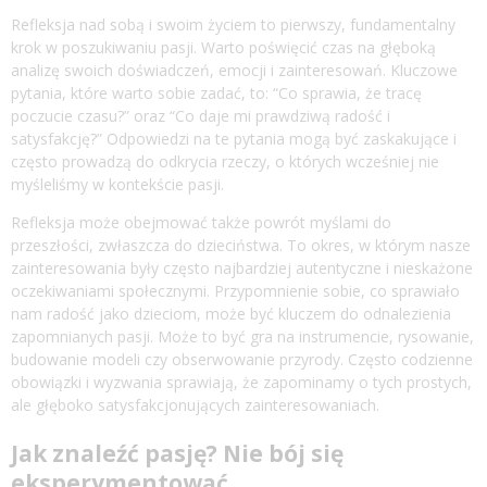
Refleksja nad sobą i swoim życiem to pierwszy, fundamentalny
krok w poszukiwaniu pasji. Warto poświęcić czas na głęboką
analizę swoich doświadczeń, emocji i zainteresowań. Kluczowe
pytania, które warto sobie zadać, to: “Co sprawia, że tracę
poczucie czasu?” oraz “Co daje mi prawdziwą radość i
satysfakcję?” Odpowiedzi na te pytania mogą być zaskakujące i
często prowadzą do odkrycia rzeczy, o których wcześniej nie
myśleliśmy w kontekście pasji.
Refleksja może obejmować także powrót myślami do
przeszłości, zwłaszcza do dzieciństwa. To okres, w którym nasze
zainteresowania były często najbardziej autentyczne i nieskażone
oczekiwaniami społecznymi. Przypomnienie sobie, co sprawiało
nam radość jako dzieciom, może być kluczem do odnalezienia
zapomnianych pasji. Może to być gra na instrumencie, rysowanie,
budowanie modeli czy obserwowanie przyrody. Często codzienne
obowiązki i wyzwania sprawiają, że zapominamy o tych prostych,
ale głęboko satysfakcjonujących zainteresowaniach.
Jak znaleźć pasję? Nie bój się
eksperymentować