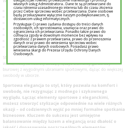
usługach) jak również prowadzenie marketingu i promocji
W szafie miłośniczki sportowej elegancji nie powinno zabraknąć:
własnych usług Administratora.. Dane te są przetwarzane do
czasu istnienia uzasadnionego interesu lub do czasu złożenia
klasycznej marynarki,
przez Ciebie sprzeciwu wobec przetwarzania. Dane osobowe
będą przekazywane wyłącznie naszym podwykonawcom, tj.
białej koszuli,
dostawcom usług informatycznych.
wygodnych jeansów,
Przysługuje Ci prawo żądania dostępu do treści danych
osobowych, ich sprostowania, usunięcia oraz prawo do
eleganckich sneakersów,
ograniczenia ich przetwarzania. Ponadto także prawo do
sukienki o prostym kroju,
cofnięcia zgody w dowolnym momencie bez wpływu na
zgodność z prawem przetwarzania, prawo do przenoszenia
skórzanej kurtki,
danych oraz prawo do wniesienia sprzeciwu wobec
przetwarzania danych osobowych. Posiadasz prawo
torebki w minimalistycznym stylu.
wniesienia skargi do Prezesa Urzędu Ochrony Danych
Osobowych.
Styl sportowej elegancji zyskał na popularności w latach 80. XX
wieku, kiedy to kobiety zaczęły łączyć elementy garderoby
biurowej z wygodnymi ubraniami sportowymi, dążąc do większej
swobody w ubiorze.
Sportowa elegancja to styl, który pozwala na komfort i
swobodę, nie rezygnując z modnego i szykownego
wyglądu. Łącząc elementy sportowe z eleganckimi,
możesz stworzyć stylizacje odpowiednie na wiele różnych
okazji – od codziennych wyjść po mniej formalne spotkania
biznesowe. Kluczem do sukcesu jest umiejętne
balansowanie między luzem a elegancją oraz dbałość o
jakość i dopasowanie poszczególnych elementów