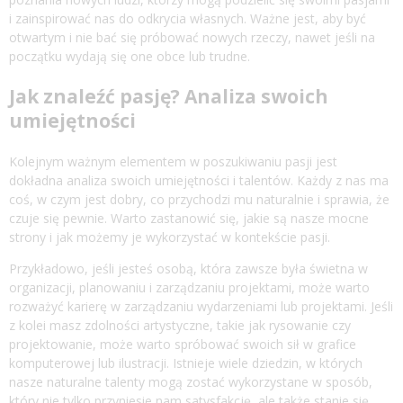
i zainspirować nas do odkrycia własnych. Ważne jest, aby być
otwartym i nie bać się próbować nowych rzeczy, nawet jeśli na
początku wydają się one obce lub trudne.
Jak znaleźć pasję? Analiza swoich
umiejętności
Kolejnym ważnym elementem w poszukiwaniu pasji jest
dokładna analiza swoich umiejętności i talentów. Każdy z nas ma
coś, w czym jest dobry, co przychodzi mu naturalnie i sprawia, że
czuje się pewnie. Warto zastanowić się, jakie są nasze mocne
strony i jak możemy je wykorzystać w kontekście pasji.
Przykładowo, jeśli jesteś osobą, która zawsze była świetna w
organizacji, planowaniu i zarządzaniu projektami, może warto
rozważyć karierę w zarządzaniu wydarzeniami lub projektami. Jeśli
z kolei masz zdolności artystyczne, takie jak rysowanie czy
projektowanie, może warto spróbować swoich sił w grafice
komputerowej lub ilustracji. Istnieje wiele dziedzin, w których
nasze naturalne talenty mogą zostać wykorzystane w sposób,
który nie tylko przyniesie nam satysfakcję, ale także stanie się