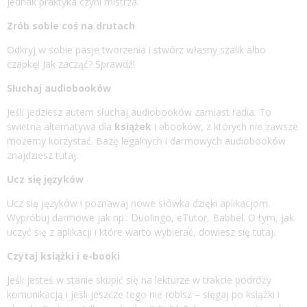
jednak praktyka czyni mistrza.
Zrób sobie coś na drutach
Odkryj w sobie pasje tworzenia i stwórz własny szalik albo
czapkę! Jak zacząć?
Sprawdź!
Słuchaj audiobooków
Jeśli jedziesz autem słuchaj audiobooków zamiast radia. To
świetna alternatywa dla
książek
i ebooków, z których nie zawsze
możemy korzystać. Bazę legalnych i darmowych audiobooków
znajdziesz
tutaj
.
Ucz się języków
Ucz się języków i poznawaj nowe słówka dzięki aplikacjom.
Wypróbuj darmowe jak np.:
Duolingo
,
eTutor
,
Babbel
. O tym, jak
uczyć się z aplikacji i które warto wybierać, dowiesz się
tutaj
.
Czytaj
książki
i e-booki
Jeśli jesteś w stanie skupić się na lekturze w trakcie podróży
komunikacją i jeśli jeszcze tego nie robisz – sięgaj po książki i