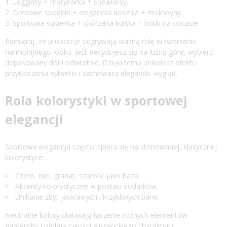
Legginsy + marynarka + sneakersy.
Dresowe spodnie + elegancka koszula + mokasyny.
Sportowa sukienka + skórzana kurtka + botki na obcasie.
Pamiętaj, że proporcje odgrywają ważną rolę w tworzeniu
harmonijnego looku. Jeśli decydujesz się na luźną górę, wybierz
dopasowany dół i odwrotnie. Dzięki temu unikniesz efektu
przytłoczenia sylwetki i zachowasz elegancki wygląd.
Rola kolorystyki w sportowej
elegancji
Sportowa elegancja często opiera się na stonowanej, klasycznej
kolorystyce:
Czerń, biel, granat, szarość jako baza.
Akcenty kolorystyczne w postaci dodatków.
Unikanie zbyt jaskrawych i krzykliwych barw.
Neutralne kolory ułatwiają łączenie różnych elementów
garderoby i nadają całości eleganckiego charakteru.