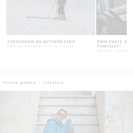
DWIE PRACE. KIEDY WARTO O TYM
JAKIE ZMIANY P
POMYŚLEĆ?
NAJCZĘŚCIEJ WP
POCZĄTKIEM STY
BARTOSZ STRUZIK
21 WRZ 2016
REDAKCJA EDUTORIAL
Strona główna
Lifestyle