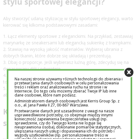
stylu sportowej elegancji?
Aby stworzyć udaną stylizację w stylu sportowej elegancji, warto
kierować się kilkoma podstawowymi zasadami:
Łącz elementy sportowe z eleganckimi. Na przykład, zestawiaj
marynarkę ze sneakersami lub elegancką sukienkę z trampkami.
Stawiaj na wysoką jakość materiałów. Wybieraj ubrania z
dobrych tkanin, które dobrze się układają i prezentują.
Dbaj o proporcje. Jeśli wybierasz luźną górę, zdecyduj się na
dopasowany dół i odwrotnie.
Zwracaj uwagę na detale. Eleganckie dodatki, jak biżuteria czy
Na naszej stronie używamy różnych technologii do zbierania i
torebka, mogą podnieść sportowy look na wyższy poziom.
przetwarzania danych osobowych w celu personalizowania
treści i reklam oraz analizowania ruchu na stronie i w
Baw się kontrastami. Zestawiaj ze sobą różne faktury i style,
Internecie. Do tego celu możemy zbierać Twoje IP lub inne
aby stworzyć ciekawy efekt.
dane osobowe, które nam podasz.
Administratorem danych osobowych jest Kerris Group Sp. z
o.o., al. Jana Pawła II 27, 00-867 Warszawa.
Kluczowe elementy garderoby w
Przetwarzanie danych jest uzasadnione z uwagi na nasze
usprawiedliwione potrzeby, co obejmuje między innymi
konieczność zapewnienia bezpieczeństwa usługi (np.
sportowej elegancji
sprawdzenie, czy do Twojego konta nie loguje się
nieuprawniona osoba), dokonanie pomiarów statystycznych,
ulepszania naszych usług i dopasowania ich do potrzeb i
wygody użytkowników (np. personalizowanie treści w