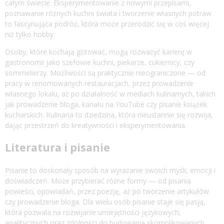
całym świecie. Eksperymentowanie z nowymi przepisami,
poznawanie różnych kuchni świata i tworzenie własnych potraw
to fascynująca podróż, która może przerodzić się w coś więcej
niż tylko hobby.
Osoby, które kochają gotować, mogą rozważyć karierę w
gastronomii jako szefowie kuchni, piekarze, cukiernicy, czy
sommelierzy. Możliwości są praktycznie nieograniczone — od
pracy w renomowanych restauracjach, przez prowadzenie
własnego lokalu, aż po działalność w mediach kulinarnych, takich
jak prowadzenie bloga, kanału na YouTube czy pisanie książek
kucharskich. Kulinaria to dziedzina, która nieustannie się rozwija,
dając przestrzeń do kreatywności i eksperymentowania.
Literatura i pisanie
Pisanie to doskonały sposób na wyrażanie swoich myśli, emocji i
doświadczeń. Może przybierać różne formy — od pisania
powieści, opowiadań, przez poezję, aż po tworzenie artykułów
czy prowadzenie bloga. Dla wielu osób pisanie staje się pasją,
która pozwala na rozwijanie umiejętności językowych,
analitycznych oraz zdolności do budowania skomplikowanych