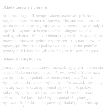
Układaj żurawie z origami
Nie próbuj tego, jeśli kierujesz autem, natomiast jeśli masz
wygodne miejsce w metrze, tramwaju albo autobusie – nic nie
stoi na przeszkodzie, aby zająć się tworzeniem żurawi. W tradycji
japońskiej są one symbolem szczęścia i długowieczności, a
według niektórych źródeł też honoru i lojalności. Tysiąc złożonych
żurawi ma zapewnić spełnienie się życzenia. Gdy nabierzesz już
wprawy (po złożeniu 2-3 ptaków) w trakcie 20 minut podróży
stworzysz ich kilkanaście. Jak zabrać się za to? Dowiesz się
tutaj
.
Układaj kostkę Rubika
Jedna z najbardziej popularnych zabawek logicznych – doskonała
do podróży komunikacją miejską. Rozwija uważność, poprawia
pamięć, relaksuje i pobudza do intensywnej pracy. Zadanie
wydaje się banalnie proste, wystarczy ułożyć wszystkie kwadraty
tak, aby każda ze ścian była jednolitego koloru. W praktyce,
zadanie wydaje się trudniejsze, ponieważ liczba kombinacji
różnych ułożeń kostki 3x3x3 wynosi ponad 43 tryliony. Jej
wynalazca Ernő Rubik po raz pierwszy układał ją przez miesiąc,