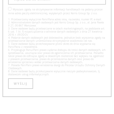
Wyrażam zgodę na otrzymywanie informacji handlowych na podany przeze
mnie adres poczty elektronicznej, wysyłanych przez Kerris Group Sp. z o.o.
1. Przetwarzamy wyłącznie Pani/Pana adres imię, nazwisko, numer IP, e-mail.
2. Administratorem danych osobowych jest Kerris Group Sp. z o.o., al. Jana Pawła
II 27, 00-867 Warszawa.
3. Dane osobowe będą przetwarzane w celach marketingowych, na podstawie art.
6 ust. 1 lit. f) rozporządzenia o ochronie danych osobowych z dnia 27 kwietnia
2016 r. (RODO).
4. Podanie danych osobowych jest dobrowolne, jednakże brak wyrażenia zgody na
przetwarzanie danych uniemożliwia otrzymywanie wiadomości od nas.
5. Dane osobowe będą przechowywane przez okres do dnia wypisania się
Pani/Pana z newslettera.
6. Przysługuje Panu/Pani prawo żądania dostępu do treści danych osobowych, ich
sprostowania, usunięcia oraz prawo do ograniczenia ich przetwarzania. Ponadto
także prawo do cofnięcia zgody w dowolnym momencie bez wpływu na zgodność
z prawem przetwarzania, prawo do przenoszenia danych oraz prawo do
wniesienia sprzeciwu wobec przetwarzania danych osobowych,
7. Posiada Pan/Pani prawo wniesienia skargi do Prezesa Urzędu Ochrony Danych
Osobowych.
8. Dane osobowe będą przekazywane wyłącznie naszym podwykonawcom, tj.
dostawcom usług informatycznych.