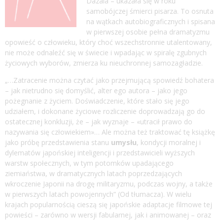
Dazaia – ukazała się w roku
samobójczej śmierci pisarza. To osnuta
na wątkach autobiograficznych i spisana
w pierwszej osobie pełna dramatyzmu
opowieść o człowieku, który choć wszechstronnie utalentowany,
nie może odnaleźć się w świecie i wpadając w spiralę zgubnych
życiowych wyborów, zmierza ku nieuchronnej samozagładzie.
„…Zatracenie można czytać jako przejmującą spowiedź bohatera
– jak nietrudno się domyślić, alter ego autora – jako jego
pożegnanie z życiem. Doświadczenie, które stało się jego
udziałem, i dokonane życiowe rozliczenie doprowadzają go do
ostatecznej konkluzji, że – jak wyznaje – «utracił prawo do
nazywania się człowiekiem»… Ale można też traktować tę książkę
jako próbę przedstawienia stanu
umysłu
, kondycji moralnej i
dylematów japońskiej inteligencji i przedstawicieli wyższych
warstw społecznych, w tym potomków upadającego
ziemiaństwa, w dramatycznych latach poprzedzających
wkroczenie Japonii na drogę militaryzmu, podczas wojny, a także
w pierwszych latach powojennych” (Od tłumacza). W wielu
krajach popularnością cieszą się japońskie adaptacje filmowe tej
powieści – zarówno w wersji fabularnej, jak i animowanej – oraz