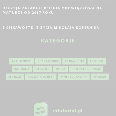
DECYZJA ZAPADŁA: RELIGIA OBOWIĄZKOWA NA
MATURZE OD 2017 ROKU
3 CIEKAWOSTKI Z ŻYCIA MIKOŁAJA KOPERNIKA
KATEGORIE
AKTUALNOŚCI
BEZ KATEGORII
CIEKAWOSTKI
EDUTECH
INSPIRACJA
LIFESTYLE
NAUKA
PRZEDSIĘBIORCZOŚĆ
RECENZJE
ROZWÓJ OSOBISTY
RYNEK EDUKACYJNY
WYWIADY