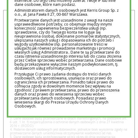
Internecie. Do tego celu możemy zbierać Twoje IP lub inne
dane osobowe, które nam podasz.
Administratorem danych osobowych jest Kerris Group Sp. z
o.o., al. Jana Pawła II 27, 00-867 Warszawa.
DOŁĄCZ DO NEWSLETTERA
Przetwarzanie danych jest uzasadnione z uwagi na nasze
usprawiedliwione potrzeby, co obejmuje między innymi
konieczność zapewnienia bezpieczeństwa usługi (np.
sprawdzenie, czy do Twojego konta nie loguje się
nieuprawniona osoba), dokonanie pomiarów statystycznych,
ulepszania naszych usług i dopasowania ich do potrzeb i
Bądź na bieżąco z najciekawszymi artykułami,
wygody użytkowników (np. personalizowanie treści w
wydarzeniami i ofertami pracy. Dołącz do newslettera i
usługach) jak również prowadzenie marketingu i promocji
własnych usług Administratora.. Dane te są przetwarzane do
otrzymaj e-book
"Jak to zrobić?"
Łukasza Kalicińskiego.
czasu istnienia uzasadnionego interesu lub do czasu złożenia
przez Ciebie sprzeciwu wobec przetwarzania. Dane osobowe
Dzięki tej książce nauczysz się marzyć i zmieniać swoje
będą przekazywane wyłącznie naszym podwykonawcom, tj.
dostawcom usług informatycznych.
plany w konkretne projekty.
Przysługuje Ci prawo żądania dostępu do treści danych
osobowych, ich sprostowania, usunięcia oraz prawo do
ograniczenia ich przetwarzania. Ponadto także prawo do
cofnięcia zgody w dowolnym momencie bez wpływu na
zgodność z prawem przetwarzania, prawo do przenoszenia
danych oraz prawo do wniesienia sprzeciwu wobec
Wyrażam zgodę na otrzymywanie informacji handlowych na podany przeze
przetwarzania danych osobowych. Posiadasz prawo
mnie adres poczty elektronicznej, wysyłanych przez Kerris Group Sp. z o.o.
wniesienia skargi do Prezesa Urzędu Ochrony Danych
Osobowych.
1. Przetwarzamy wyłącznie Pani/Pana adres imię, nazwisko, numer IP, e-mail.
2. Administratorem danych osobowych jest Kerris Group Sp. z o.o., al. Jana Pawła
II 27, 00-867 Warszawa.
3. Dane osobowe będą przetwarzane w celach marketingowych, na podstawie art.
6 ust. 1 lit. f) rozporządzenia o ochronie danych osobowych z dnia 27 kwietnia
2016 r. (RODO).
4. Podanie danych osobowych jest dobrowolne, jednakże brak wyrażenia zgody na
przetwarzanie danych uniemożliwia otrzymywanie wiadomości od nas.
5. Dane osobowe będą przechowywane przez okres do dnia wypisania się