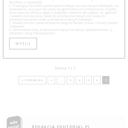
Pani/Pana z newslettera.
6. Przysługuje Panu/Pani prawo żądania dostępu do treści danych osobowych, ich
sprostowania, usunięcia oraz prawo do ograniczenia ich przetwarzania. Ponadto
także prawo do cofnięcia zgody w dowolnym momencie bez wpływu na zgodność
z prawem przetwarzania, prawo do przenoszenia danych oraz prawo do
wniesienia sprzeciwu wobec przetwarzania danych osobowych,
7. Posiada Pan/Pani prawo wniesienia skargi do Prezesa Urzędu Ochrony Danych
Osobowych.
8. Dane osobowe będą przekazywane wyłącznie naszym podwykonawcom, tj.
dostawcom usług informatycznych.
Strona 7 z 7
« PIERWSZA
«
...
3
4
5
6
7
REDAKCJA EDUTORIAL.PL