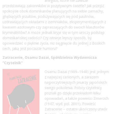
anegdot, które nie zawsze
przedstawiają zakonników w pozytywnym świetle? Jak przejść
spokojnie obok dominikanów planujących na siebie zamachy,
gnębiących jezuitów, podszywających się pod paulinów,
uzdrawiających okładami z ziemniaków, eksperymentujących z
kwasem azotowym czy zapraszających do swoich klasztorów
kryminalistów? A może jednak kryje się w tym uroczy podstęp
dominikańskiej radości? Czy istnieje lepszy sposób, by
opowiedzieć o pięknie życia, niż sięgnięcie do jednej z Boskich
cech, jaką jest poczucie humoru?
Zatracenie, Osamu Dazai, Spółdzielnia Wydawnicza
“Czytelnik”
Osamu Dazai (1909–1948) jest jednym
z najwyżej cenionych, a zarazem
najpoczytniejszych pisarzy japońskich
swego pokolenia. Polscy czytelnicy
poznali go dzięki przekładom kilku
opowiadań, a także powieści Zmierzch
(1947, wyd. pol. 2001). Powieść
Zatracenie – ostatni ukończony utwór