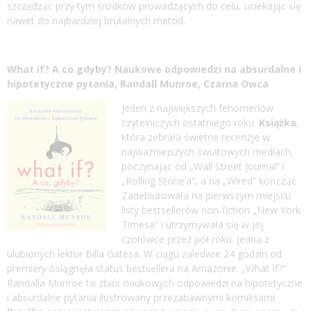
szczędząc przy tym środków prowadzących do celu, uciekając się
nawet do najbardziej brutalnych metod.
What if? A co gdyby? Naukowe odpowiedzi na absurdalne i
hipotetyczne pytania,
Randall Munroe, Czarna Owca
Jeden z największych fenomenów
czytelniczych ostatniego roku.
Książka
,
która zebrała świetne recenzje w
najważniejszych światowych mediach,
poczynając od „Wall Street Journal” i
„Rolling Stone’a”, a na „Wired” kończąc.
Zadebiutowała na pierwszym miejscu
listy bestsellerów non-fiction „New York
Timesa” i utrzymywała się w jej
czołówce przez pół roku. Jedna z
ulubionych lektur Billa Gatesa. W ciągu zaledwie 24 godzin od
premiery osiągnęła status bestsellera na Amazonie. „What If?”
Randalla Munroe to zbiór naukowych odpowiedzi na hipotetyczne
i absurdalne pytania ilustrowany przezabawnymi komiksami.