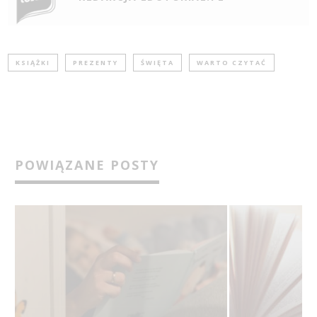
KSIĄŻKI
PREZENTY
ŚWIĘTA
WARTO CZYTAĆ
POWIĄZANE POSTY