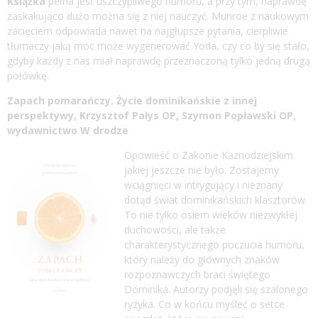
Książka
pełna jest uszczypliwego humoru, a przy tym, naprawdę
zaskakująco dużo można się z niej nauczyć. Munroe z naukowym
zacięciem odpowiada nawet na najgłupsze pytania, cierpliwie
tłumaczy jaką moc może wygenerować Yoda, czy co by się stało,
gdyby każdy z nas miał naprawdę przeznaczoną tylko jedną drugą
połówkę.
Zapach pomarańczy. Życie dominikańskie z innej
perspektywy, Krzysztof Pałys OP, Szymon Popławski OP,
wydawnictwo W drodze
Opowieść o Zakonie Kaznodziejskim
jakiej jeszcze nie było. Zostajemy
wciągnięci w intrygujący i nieznany
dotąd świat dominikańskich klasztorów.
To nie tylko osiem wieków niezwykłej
duchowości, ale także
charakterystycznego poczucia humoru,
który należy do głównych znaków
rozpoznawczych braci świętego
Dominika. Autorzy podjęli się szalonego
ryzyka. Co w końcu myśleć o setce