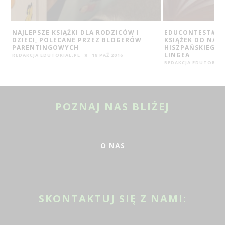
NAJLEPSZE KSIĄŻKI DLA RODZICÓW I
EDUCONTEST#13
DZIECI, POLECANE PRZEZ BLOGERÓW
KSIĄŻEK DO NAUK
PARENTINGOWYCH
HISZPAŃSKIEGO
LINGEA
REDAKCJA EDUTORIAL.PL
18 PAŹ 2016
REDAKCJA EDUTORIAL
POZNAJ NAS BLIŻEJ
O NAS
SKONTAKTUJ SIĘ Z NAMI: