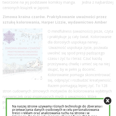
tworzone na jej podstawie komiksy manga. Jedna z najbardziej
cenionych książek w Japonii.
Zimowa kraina czarów. Praktykowanie uważności przez
sztukę kolorowania, Harper Lizzie, wydawnictwo Amber
O mindfulness (uważności) pisze, czyta
i praktykuje ją cały świat. Kolorowanie
dla dorosłych uspokaja nerwy…
Uważność uspokaja życie, pozwala
uwolnić się spod presji pędzącego
czasu i żyć tu i teraz. Czuć każdą
przeżywaną chwilę i umieć się na niej
skupić, by w pełni ją docenić.
Kolorowanie pomaga skoncentrować
się, odprężyć i rozbudzić kreatywność.
Razem pomagają lepiej żyć. To 128
stron cudownych zimowych motywów do kolorowania wybitnych
rysowniczek oraz inspirujących myśli o uważności, które
poprowadzą cię tam, gdzie w zabieganiu i stresie chciałbyś się
Na naszej stronie używamy różnych technologii do zbierania i
zatrzymać i poczuć naprawdę dobrze.
przetwarzania danych osobowych w celu personalizowania
treści i reklam oraz analizowania ruchu na stronie i w