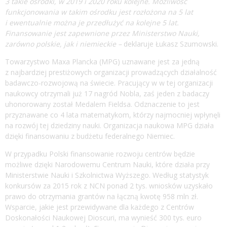
3 takie ośrodki, w 2019 i 2020 roku kolejne. Możliwość
funkcjonowania w takim ośrodku jest rozłożona na 5 lat
i ewentualnie można je przedłużyć na kolejne 5 lat.
Finansowanie jest zapewnione przez Ministerstwo Nauki,
zarówno polskie, jak i niemieckie –
deklaruje Łukasz Szumowski.
Towarzystwo Maxa Plancka (MPG) uznawane jest za jedną
z najbardziej prestiżowych organizacji prowadzących działalność
badawczo-rozwojową na świecie. Pracujący w w tej organizacji
naukowcy otrzymali już 17 nagród Nobla, zaś jeden z badaczy
uhonorowany został Medalem Fieldsa. Odznaczenie to jest
przyznawane co 4 lata matematykom, którzy najmocniej wpłynęli
na rozwój tej dziedziny nauki. Organizacja naukowa MPG działa
dzięki finansowaniu z budżetu federalnego Niemiec.
W przypadku Polski finansowanie rozwoju centrów będzie
możliwe dzięki Narodowemu Centrum Nauki, które działa przy
Ministerstwie Nauki i Szkolnictwa Wyższego. Według statystyk
konkursów za 2015 rok z NCN ponad 2 tys. wniosków uzyskało
prawo do otrzymania grantów na łączną kwotę 958 mln zł.
Wsparcie, jakie jest przewidywane dla każdego z Centrów
Doskonałości Naukowej Dioscuri, ma wynieść 300 tys. euro