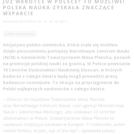
JUŻ WKRÓTCE W POLSCE? TO MOŻLIWE!
POLSKA NAUKA ZYSKAŁA ZNACZĄCE
WSPARCIE
REDAKCJA EDUTORIAL.PL
25 LIP 2017
RYNEK EDUKACYJNY
Inicjatywa polsko-niemiecka, która stała się możliwa
dzięki porozumieniu pomiędzy Narodowym Centrum
Nauki
(NCN) a niemieckim Towarzystwem Maxa Plancka, pozwoli
na promocje polskiej
nauki
za granicą. W Polsce powstanie
10 Centrów Doskonałości Naukowej Dioscuri, w których
badacze z całego świata będą mogli prowadzić pracę
badawczo-rozwojowe. To okazja na przyciągniecie do
Polski najlepszych naukowców z całego świata.
– Dioscuri to inicjatywa Towarzystwa Maxa Plancka
oraz Narodowego Centrum Nauki, czyli agencji Ministerstwa
Nauki i Szkolnictwa Wyższego, aby ulokować 10 centrów
doskonałości w Polsce. Stowarzyszenie Maxa Plancka to
najlepsza instytucja naukowa w Europie, 17 noblistów, jeden
medal Fieldsa, to jest „top of the top” –
opowiada Łukasz