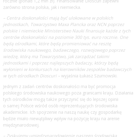
rocznie (ponad 1,2 mln zł). Finansowanie Dioscuri zapewni
zarówno strona polska, jak i niemiecka.
– Centra doskonałości mają być ulokowane w polskich
jednostkach, Towarzystwo Maxa Plancka oraz NCN poprzez
polskie i niemieckie Ministerstwo Nauki finansuje każde z tych
centrów doskonałości na poziomie 300 tys. euro rocznie. One
będą ośrodkami, które będą promieniować na resztę
środowiska naukowego, badawczego, rozwojowego poprzez
wiedzę, którą ma Towarzystwo, jak zarządzać takimi
jednostkami i poprzez najlepszych badaczy, którzy będą
wyłonieni w konkursach na kierowników zespołów badawczych
w tych ośrodkach Dioscuri –
wyjaśnia Łukasz Szumowski.
Jednym z zadań centrów doskonałości ma być promocja
polskiego środowiska naukowego poza granicami kraju. Działania
tych ośrodków mogą także przyczynić się do lepszej opinii
o samej Polsce wśród osób reprezentujących środowiska
akademickie. Ich spojrzenie na naszą naukę czy gospodarkę
będzie miało niewątpliwy wpływ na pozycję kraju na arenie
międzynarodowej.
– Zyskujemy umiędzynarodowienie naszego środowiska