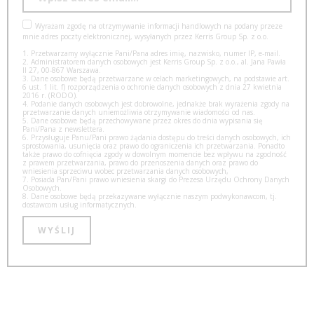
Wyrażam zgodę na otrzymywanie informacji handlowych na podany przeze
mnie adres poczty elektronicznej, wysyłanych przez Kerris Group Sp. z o.o.
1. Przetwarzamy wyłącznie Pani/Pana adres imię, nazwisko, numer IP, e-mail.
2. Administratorem danych osobowych jest Kerris Group Sp. z o.o., al. Jana Pawła
II 27, 00-867 Warszawa.
3. Dane osobowe będą przetwarzane w celach marketingowych, na podstawie art.
6 ust. 1 lit. f) rozporządzenia o ochronie danych osobowych z dnia 27 kwietnia
2016 r. (RODO).
4. Podanie danych osobowych jest dobrowolne, jednakże brak wyrażenia zgody na
przetwarzanie danych uniemożliwia otrzymywanie wiadomości od nas.
5. Dane osobowe będą przechowywane przez okres do dnia wypisania się
Pani/Pana z newslettera.
6. Przysługuje Panu/Pani prawo żądania dostępu do treści danych osobowych, ich
sprostowania, usunięcia oraz prawo do ograniczenia ich przetwarzania. Ponadto
także prawo do cofnięcia zgody w dowolnym momencie bez wpływu na zgodność
z prawem przetwarzania, prawo do przenoszenia danych oraz prawo do
wniesienia sprzeciwu wobec przetwarzania danych osobowych,
7. Posiada Pan/Pani prawo wniesienia skargi do Prezesa Urzędu Ochrony Danych
Osobowych.
8. Dane osobowe będą przekazywane wyłącznie naszym podwykonawcom, tj.
dostawcom usług informatycznych.