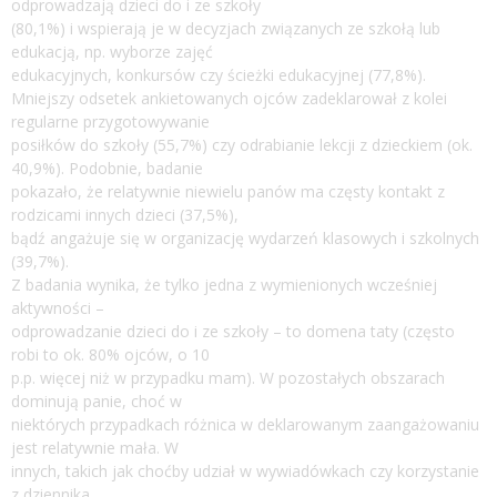
odprowadzają dzieci do i ze szkoły
(80,1%) i wspierają je w decyzjach związanych ze szkołą lub
edukacją, np. wyborze zajęć
edukacyjnych, konkursów czy ścieżki edukacyjnej (77,8%).
Mniejszy odsetek ankietowanych ojców zadeklarował z kolei
regularne przygotowywanie
posiłków do szkoły (55,7%) czy odrabianie lekcji z dzieckiem (ok.
40,9%). Podobnie, badanie
pokazało, że relatywnie niewielu panów ma częsty kontakt z
rodzicami innych dzieci (37,5%),
bądź angażuje się w organizację wydarzeń klasowych i szkolnych
(39,7%).
Z badania wynika, że tylko jedna z wymienionych wcześniej
aktywności –
odprowadzanie dzieci do i ze szkoły – to domena taty (często
robi to ok. 80% ojców, o 10
p.p. więcej niż w przypadku mam). W pozostałych obszarach
dominują panie, choć w
niektórych przypadkach różnica w deklarowanym zaangażowaniu
jest relatywnie mała. W
innych, takich jak choćby udział w wywiadówkach czy korzystanie
z dziennika