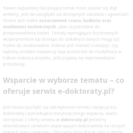
Nawet najbardziej fascynujący temat może okazać się zbyt
ambitny, jeśli nie uwzględni się dostępnych zasobów i ograniczeń.
Istotne jest realne
oszacowanie czasu, budżetu oraz
możliwości technicznych
, jakie są potrzebne do
przeprowadzenia badań. Tematy wymagające kosztownych
eksperymentów lub dostępu do unikalnych danych mogą być
trudne do zrealizowania. Dobrze jest również rozważyć, czy
wybrany problem badawczy daje przestrzeń do modyfikacji w
trakcie realizacji projektu, jeśli pojawią się nieprzewidziane
przeszkody.
Wsparcie w wyborze tematu – co
oferuje serwis e-doktoraty.pl?
Jeśli musisz pochylić się nad wyborem tematu swojej pracy
doktorskiej i potrzebujesz merytorycznego wsparcia, warto
skorzystać z oferty serwisu
e-doktoraty.pl
Jesteśmy
internetowym serwisem wspierającym doktorantów na różnych
etapach pracy naukowej. Oferujemy konsultacje oraz sugestie