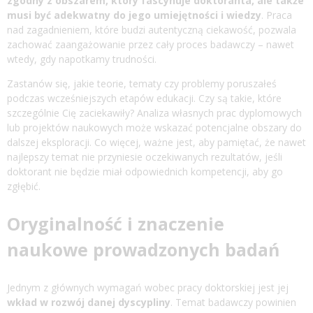
zgodny z obszarem, który fascynuje doktoranta, ale także
musi być adekwatny do jego umiejętności i wiedzy
. Praca
nad zagadnieniem, które budzi autentyczną ciekawość, pozwala
zachować zaangażowanie przez cały proces badawczy – nawet
wtedy, gdy napotkamy trudności.
Zastanów się, jakie teorie, tematy czy problemy poruszałeś
podczas wcześniejszych etapów edukacji. Czy są takie, które
szczególnie Cię zaciekawiły? Analiza własnych prac dyplomowych
lub projektów naukowych może wskazać potencjalne obszary do
dalszej eksploracji. Co więcej, ważne jest, aby pamiętać, że nawet
najlepszy temat nie przyniesie oczekiwanych rezultatów, jeśli
doktorant nie będzie miał odpowiednich kompetencji, aby go
zgłębić.
Oryginalność i znaczenie
naukowe prowadzonych badań
Jednym z głównych wymagań wobec pracy doktorskiej jest jej
wkład w rozwój danej dyscypliny
. Temat badawczy powinien