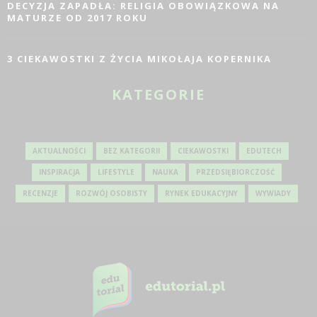
DECYZJA ZAPADŁA: RELIGIA OBOWIĄZKOWA NA
MATURZE OD 2017 ROKU
3 CIEKAWOSTKI Z ŻYCIA MIKOŁAJA KOPERNIKA
KATEGORIE
AKTUALNOŚCI
BEZ KATEGORII
CIEKAWOSTKI
EDUTECH
INSPIRACJA
LIFESTYLE
NAUKA
PRZEDSIĘBIORCZOŚĆ
RECENZJE
ROZWÓJ OSOBISTY
RYNEK EDUKACYJNY
WYWIADY