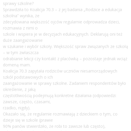
sprawy szkolne?
Sprawdziła to Koalicja 70.3 – z jej badania „Rodzice a edukacja
szkolna” wynika, że
zdecydowana większość ojców regularnie odprowadza dzieci,
rozmawia z nimi o
szkole i wspiera je w decyzjach edukacyjnych. Deklarują oni też
duże zaangażowanie
w szukanie i wybór szkoły. Większość spraw związanych ze szkołą
– w tym zwłaszcza
odrabianie lekcji czy kontakt z placówką – pozostaje jednak wciąż
domeną mam.
Koalicja 70.3 zapytała rodziców uczniów niesamorządowych
szkół podstawowych o ich
zaangażowanie w sprawy szkolne. Zadaniem respondentów było
określenie, z jaką
częstotliwością podejmują konkretne działania (odpowiedzi:
zawsze, często, czasami,
rzadko, nigdy).
Okazało się, że regularnie rozmawiają z dzieckiem o tym, co
dzieje się w szkole (prawie
90% panów stwierdziło, że robi to zawsze lub często),