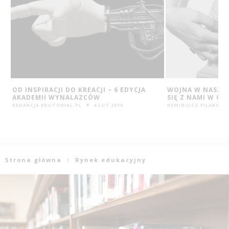
WOJNA W NASZYM CIELE, CZYLI CO DZIEJĘ
4 ALTERNATYWNE
SIĘ Z NAMI W CZASIE ODCHUDZANIA?
DLA DZIECI
REMIGIUSZ FILARSKI
29 KWI 2016
REDAKCJA EDUTORIAL
Strona główna
Rynek edukacyjny