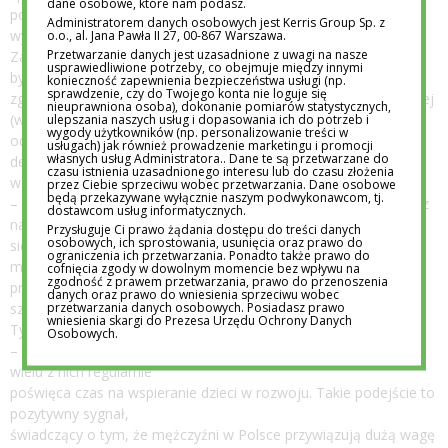
dane osobowe, które nam podasz.
podejmowaniu decyzji o
Administratorem danych osobowych jest Kerris Group Sp. z
wyborze szkoły.
o.o., al. Jana Pawła II 27, 00-867 Warszawa.
Przetwarzanie danych jest uzasadnione z uwagi na nasze
Zapytani o to, czy wybór szkoły to ważna decyzja, respondenci
usprawiedliwione potrzeby, co obejmuje między innymi
byli z kolei wyjątkowo
konieczność zapewnienia bezpieczeństwa usługi (np.
sprawdzenie, czy do Twojego konta nie loguje się
zgodni. 99% ojców udzieliło na to pytanie odpowiedzi twierdzącej
nieuprawniona osoba), dokonanie pomiarów statystycznych,
(w przypadku mam
ulepszania naszych usług i dopasowania ich do potrzeb i
wygody użytkowników (np. personalizowanie treści w
odsetek był podobny), z tego 8 na 10 panów oceniło, że taka
usługach) jak również prowadzenie marketingu i promocji
własnych usług Administratora.. Dane te są przetwarzane do
decyzja jest zdecydowanie
czasu istnienia uzasadnionego interesu lub do czasu złożenia
ważna.
przez Ciebie sprzeciwu wobec przetwarzania. Dane osobowe
będą przekazywane wyłącznie naszym podwykonawcom, tj.
– Choć w sprawach edukacji to mamy grają pierwsze skrzypce, z
dostawcom usług informatycznych.
naszego badania wyłania
Przysługuje Ci prawo żądania dostępu do treści danych
osobowych, ich sprostowania, usunięcia oraz prawo do
się obraz polskiego taty zaangażowanego w edukację – od
ograniczenia ich przetwarzania. Ponadto także prawo do
momentu poszukiwania szkoły,
cofnięcia zgody w dowolnym momencie bez wpływu na
zgodność z prawem przetwarzania, prawo do przenoszenia
przez wybór odpowiedniej placówki, aż po codzienne sprawy
danych oraz prawo do wniesienia sprzeciwu wobec
przetwarzania danych osobowych. Posiadasz prawo
szkolne – mówi Bartosz
wniesienia skargi do Prezesa Urzędu Ochrony Danych
Tymiński, Prezes Społecznego Towarzystwa Oświatowego
Osobowych.
– Ojcowie mówią wprost o tym, jak istotny jest wybór szkoły, a
wielu z nich regularnie
poświęca czas na wspieranie dzieci w rozwoju. Takie podejście to
pozytywny sygnał,
świadczący o tym, że mężczyźni w Polsce przywiązują dużą wagę