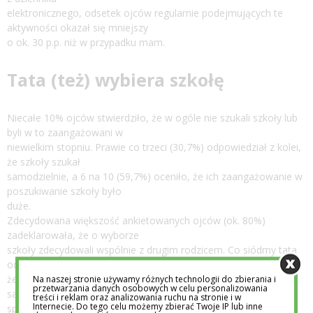
elektronicznego, odsetek ojców regularnie podejmujących te
aktywności okazał się mniejszy
o ok. 30 p.p. niż w przypadku mam.
Tata (też) wybiera szkołę
Niecałe 10% ojców stwierdziło, że w ogóle nie szukali szkoły lub
byli w to zaangażowani w
niewielkim stopniu. Prawie co trzeci (30,7%) odpowiedział z kolei,
że szkoły szukał
samodzielnie, a 6 na 10 (59,7%) oceniło, że ich zaangażowanie w
poszukiwanie szkoły było
duże.
Zdecydowana większość ankietowanych ojców (ok. 80%)
zadeklarowała, że o wyborze
szkoły zdecydowali wspólnie z drugim rodzicem. Co siódmy tata
odpowiedział natomiast,
że to on miał większy wpływ na wybór szkoły lub że dokonał go
Na naszej stronie używamy różnych technologii do zbierania i
przetwarzania danych osobowych w celu personalizowania
samodzielnie. Żaden
treści i reklam oraz analizowania ruchu na stronie i w
Internecie. Do tego celu możemy zbierać Twoje IP lub inne
spośród badanych panów nie stwierdził, że nie uczestniczył w