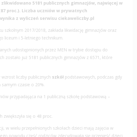
y zlikwidowano 5181 publicznych gimnazjów, najwięcej w
(87 proc.). Liczba uczniów w prywatnych
wynika z wyliczeń serwisu ciekaweliczby.pl
ku szkolnym 2017/2018, zakłada likwidację gimnazjów oraz
 liceum i 5-letniego technikum.
 danych udostępnionych przez MEN w trybie dostępu do
ych zostało już 5181 publicznych gimnazjów z 6571, które
 wzrost liczby publicznych
szkół
podstawowych, podczas gdy
m samym czasie o 20%.
zniów przypadająca na 1 publiczną szkołę podstawową –
zwiększyła się o 48 proc.
, w wielu przepełnionych szkołach dzieci mają zajęcia w
 tego powodu część rodziców zdecydowała się przenieść dzieci