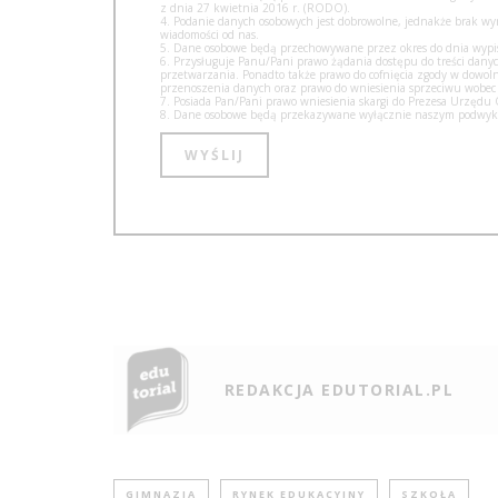
z dnia 27 kwietnia 2016 r. (RODO).
4. Podanie danych osobowych jest dobrowolne, jednakże brak w
wiadomości od nas.
5. Dane osobowe będą przechowywane przez okres do dnia wypisa
6. Przysługuje Panu/Pani prawo żądania dostępu do treści danyc
przetwarzania. Ponadto także prawo do cofnięcia zgody w dow
przenoszenia danych oraz prawo do wniesienia sprzeciwu wobec
7. Posiada Pan/Pani prawo wniesienia skargi do Prezesa Urzęd
8. Dane osobowe będą przekazywane wyłącznie naszym podwyko
REDAKCJA EDUTORIAL.PL
GIMNAZJA
RYNEK EDUKACYJNY
SZKOŁA