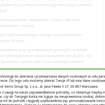
prawie 50-procentowy wzrost liczby dzieci w tych szkołach”
by.pl
d w województwie małopolskim – 94 proc. tych szkół
ielkopolskim – 84 proc.
tnych szkół podstawowych nastąpił w województwach:
laskim (28 proc).
nazjalistów uczy się w prywatnych gimnazjach, w których
ch gimnazjalistów w szkołach prywatnych jest 26 proc., a w
województwo opolskie tylko z 2-procentowym udziałem.
lacji do wszystkich uczniów szkół podstawowych jest w
hnologii do zbierania i przetwarzania danych osobowych w celu perso
ejscu ex-equo jest województwo pomorskie oraz znacznie
ernecie. Do tego celu możemy zbierać Twoje IP lub inne dane osobow
..
 Kerris Group Sp. z o.o., al. Jana Pawła II 27, 00-867 Warszawa.
rywatnych może świadczyć o tym, że rodzice obawiają się
e z uwagi na nasze usprawiedliwione potrzeby, co obejmuje między 
ie, czy do Twojego konta nie loguje się nieuprawniona osoba), doko
 reformie edukacji, czyli przepełnionych szkół,
a ich do potrzeb i wygody użytkowników (np. personalizowanie treśc
ło elastycznego programu. Długofalowo, efektem będzie
Administratora.. Dane te są przetwarzane do czasu istnienia uzasadn