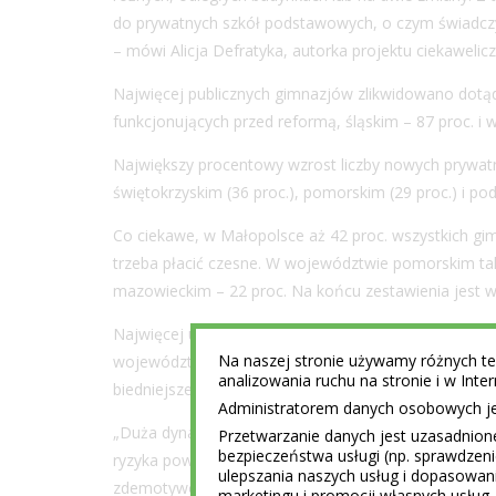
do prywatnych szkół podstawowych, o czym świadczy 
– mówi Alicja Defratyka, autorka projektu ciekawelicz
Najwięcej publicznych gimnazjów zlikwidowano dotą
funkcjonujących przed reformą, śląskim – 87 proc. i w
Największy procentowy wzrost liczby nowych prywa
świętokrzyskim (36 proc.), pomorskim (29 proc.) i pod
Co ciekawe, w Małopolsce aż 42 proc. wszystkich gim
trzeba płacić czesne. W województwie pomorskim taki
mazowieckim – 22 proc. Na końcu zestawienia jest 
Najwięcej uczniów w prywatnych podstawówkach w re
Na naszej stronie używamy różnych tec
województwie mazowieckim – 6 proc., na drugim mi
analizowania ruchu na stronie i w Int
biedniejsze województwo podlaskie z udziałem 5 proc
Administratorem danych osobowych jest
„Duża dynamika wzrostu liczby uczniów w szkołach p
Przetwarzanie danych jest uzasadnion
bezpieczeństwa usługi (np. sprawdzen
ryzyka powszechnie przypisywanego wdrażanej właśnie
ulepszania naszych usług i dopasowani
zdemotywowanych nauczycieli i przeładowanego, ma
marketingu i promocji własnych usług 