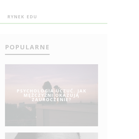
J
RYNEK EDU
POPULARNE
PSYCHOLOGIA UCZUĆ. JAK
MĘŻCZYŹNI OKAZUJĄ
ZAUROCZENIE?