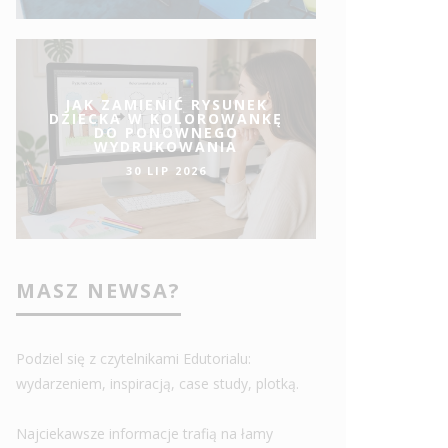
JAK ZAMIENIĆ RYSUNEK
DZIECKA W KOLOROWANKĘ
DO PONOWNEGO
WYDRUKOWANIA
30 LIP 2026
MASZ NEWSA?
Podziel się z czytelnikami Edutorialu:
wydarzeniem, inspiracją, case study, plotką.
Najciekawsze informacje trafią na łamy