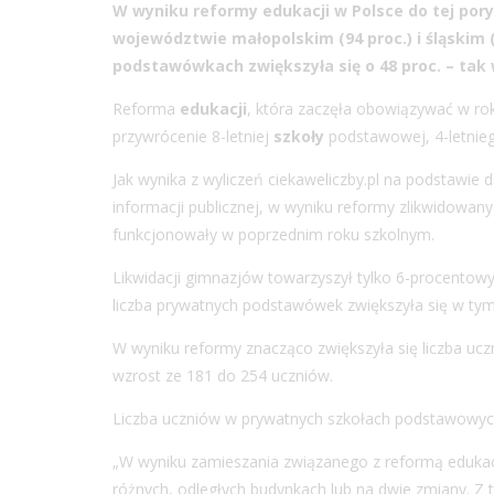
W wyniku reformy
edukacji
w Polsce do tej por
województwie małopolskim (94 proc.) i śląskim 
podstawówkach zwiększyła się o 48 proc. – tak 
Reforma
edukacji
, która zaczęła obowiązywać w ro
przywrócenie 8-letniej
szkoły
podstawowej, 4-letniego
Jak wynika z wyliczeń ciekaweliczby.pl na podstawie
informacji publicznej, w wyniku reformy zlikwidowan
funkcjonowały w poprzednim roku szkolnym.
Likwidacji gimnazjów towarzyszył tylko 6-procentowy
liczba prywatnych podstawówek zwiększyła się w ty
W wyniku reformy znacząco zwiększyła się liczba uc
wzrost ze 181 do 254 uczniów.
Liczba uczniów w prywatnych szkołach podstawowych 
„W wyniku zamieszania związanego z reformą edukacji
różnych, odległych budynkach lub na dwie zmiany. Z