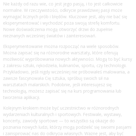
Nie każdy od razu wie, co jest jego pasją, i to jest całkowicie
normalne. W rzeczywistości, odkrycie prawdziwej pasji może
wymagać licznych prób i błędów. Kluczowe jest, aby nie bać się
eksperymentować i wychodzić poza swoją strefę komfortu.
Nowe doświadczenia mogą otworzyć drzwi do zupełnie
nieznanych wcześniej światów i zainteresowań.
Eksperymentowanie można rozpocząć na wiele sposobów.
Można zapisać się na różnorodne warsztaty, które oferują
możliwość wypróbowania nowych aktywności. Mogą to być kursy
z zakresu sztuki, rękodzieła, kulinariów, sportu, czy technologii.
Przykładowo, jeśli nigdy wcześniej nie próbowałeś malowania, a
zawsze fascynowała Cię sztuka, spróbuj swoich sił na
warsztatach malarskich. Podobnie, jeśli interesujesz się
technologią, możesz zapisać się na kurs programowania lub
tworzenia aplikacji.
Kolejnym krokiem może być uczestnictwo w różnorodnych
wydarzeniach kulturalnych i sportowych. Festiwale, wystawy,
koncerty, zawody sportowe — to wszystko są okazje do
poznania nowych ludzi, którzy mogą podzielić się swoimi pasjami
i zainspirować nas do odkrycia własnych. Ważne jest, aby być