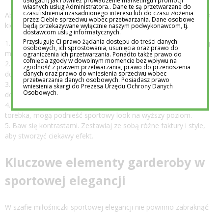
usługach) jak również prowadzenie marketingu i promocji
własnych usług Administratora.. Dane te są przetwarzane do
czasu istnienia uzasadnionego interesu lub do czasu złożenia
Aby stworzyć udaną stylizację w stylu sportowej elegancji, warto
przez Ciebie sprzeciwu wobec przetwarzania. Dane osobowe
kierować się kilkoma podstawowymi zasadami:
będą przekazywane wyłącznie naszym podwykonawcom, tj.
dostawcom usług informatycznych.
Przysługuje Ci prawo żądania dostępu do treści danych
Łącz elementy sportowe z eleganckimi. Na przykład, zestawiaj
osobowych, ich sprostowania, usunięcia oraz prawo do
marynarkę ze sneakersami lub elegancką sukienkę z trampkami.
ograniczenia ich przetwarzania. Ponadto także prawo do
cofnięcia zgody w dowolnym momencie bez wpływu na
Stawiaj na wysoką jakość materiałów. Wybieraj ubrania z
zgodność z prawem przetwarzania, prawo do przenoszenia
danych oraz prawo do wniesienia sprzeciwu wobec
dobrych tkanin, które dobrze się układają i prezentują.
przetwarzania danych osobowych. Posiadasz prawo
Dbaj o proporcje. Jeśli wybierasz luźną górę, zdecyduj się na
wniesienia skargi do Prezesa Urzędu Ochrony Danych
Osobowych.
dopasowany dół i odwrotnie.
Zwracaj uwagę na detale. Eleganckie dodatki, jak biżuteria czy
torebka, mogą podnieść sportowy look na wyższy poziom.
Baw się kontrastami. Zestawiaj ze sobą różne faktury i style,
aby stworzyć ciekawy efekt.
Kluczowe elementy garderoby w
sportowej elegancji
W szafie miłośniczki sportowej elegancji nie powinno zabraknąć: