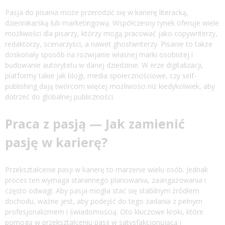
Pasja do pisania może przerodzić się w karierę literacką,
dziennikarską lub marketingową. Współczesny rynek oferuje wiele
możliwości dla pisarzy, którzy mogą pracować jako copywriterzy,
redaktorzy, scenarzyści, a nawet ghostwriterzy. Pisanie to także
doskonały sposób na rozwijanie własnej marki osobistej i
budowanie autorytetu w danej dziedzinie. W erze digitalizacji,
platformy takie jak blogi, media społecznościowe, czy self-
publishing dają twórcom więcej możliwości niż kiedykolwiek, aby
dotrzeć do globalnej publiczności.
Praca z pasją — Jak zamienić
pasję w karierę?
Przekształcenie pasji w karierę to marzenie wielu osób. Jednak
proces ten wymaga starannego planowania, zaangażowania i
często odwagi. Aby pasja mogła stać się stabilnym źródłem
dochodu, ważne jest, aby podejść do tego zadania z pełnym
profesjonalizmem i świadomością. Oto kluczowe kroki, które
pomogą w przekształceniu pasji w satysfakcjonującą i