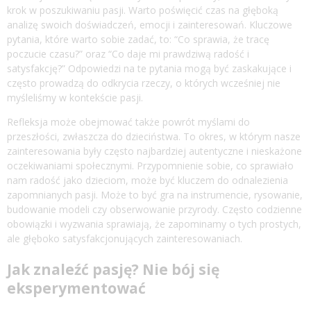
krok w poszukiwaniu pasji. Warto poświęcić czas na głęboką
analizę swoich doświadczeń, emocji i zainteresowań. Kluczowe
pytania, które warto sobie zadać, to: “Co sprawia, że tracę
poczucie czasu?” oraz “Co daje mi prawdziwą radość i
satysfakcję?” Odpowiedzi na te pytania mogą być zaskakujące i
często prowadzą do odkrycia rzeczy, o których wcześniej nie
myśleliśmy w kontekście pasji.
Refleksja może obejmować także powrót myślami do
przeszłości, zwłaszcza do dzieciństwa. To okres, w którym nasze
zainteresowania były często najbardziej autentyczne i nieskażone
oczekiwaniami społecznymi. Przypomnienie sobie, co sprawiało
nam radość jako dzieciom, może być kluczem do odnalezienia
zapomnianych pasji. Może to być gra na instrumencie, rysowanie,
budowanie modeli czy obserwowanie przyrody. Często codzienne
obowiązki i wyzwania sprawiają, że zapominamy o tych prostych,
ale głęboko satysfakcjonujących zainteresowaniach.
Jak znaleźć pasję? Nie bój się
eksperymentować