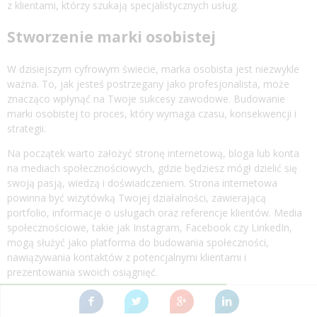
z klientami, którzy szukają specjalistycznych usług.
Stworzenie marki osobistej
W dzisiejszym cyfrowym świecie, marka osobista jest niezwykle
ważna. To, jak jesteś postrzegany jako profesjonalista, może
znacząco wpłynąć na Twoje sukcesy zawodowe. Budowanie
marki osobistej to proces, który wymaga czasu, konsekwencji i
strategii.
Na początek warto założyć stronę internetową, bloga lub konta
na mediach społecznościowych, gdzie będziesz mógł dzielić się
swoją pasją, wiedzą i doświadczeniem. Strona internetowa
powinna być wizytówką Twojej działalności, zawierającą
portfolio, informacje o usługach oraz referencje klientów. Media
społecznościowe, takie jak Instagram, Facebook czy LinkedIn,
mogą służyć jako platforma do budowania społeczności,
nawiązywania kontaktów z potencjalnymi klientami i
prezentowania swoich osiągnięć.
Budowanie marki osobistej to także dbanie o swoją reputację.
Ważne jest, aby być profesjonalnym, autentycznym i