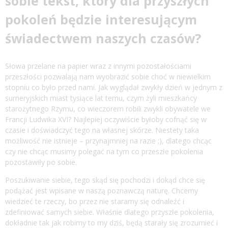
sobie tekst, który dla przyszłych
pokoleń będzie interesującym
świadectwem naszych czasów?
Słowa przelane na papier wraz z innymi pozostałościami
przeszłości pozwalają nam wyobrazić sobie choć w niewielkim
stopniu co było przed nami. Jak wyglądał zwykły dzień w jednym z
sumeryjskich miast tysiące lat temu, czym żyli mieszkańcy
starożytnego Rzymu, co wieczorem robili zwykli obywatele we
Francji Ludwika XVI? Najlepiej oczywiście byłoby cofnąć się w
czasie i doświadczyć tego na własnej skórze. Niestety taka
możliwość nie istnieje – przynajmniej na razie ;), dlatego chcąc
czy nie chcąc musimy polegać na tym co przeszłe pokolenia
pozostawiły po sobie.
Poszukiwanie siebie, tego skąd się pochodzi i dokąd chce się
podążać jest wpisane w naszą poznawczą naturę. Chcemy
wiedzieć te rzeczy, bo przez nie staramy się odnaleźć i
zdefiniować samych siebie. Właśnie dlatego przyszłe pokolenia,
dokładnie tak jak robimy to my dziś, będą starały się zrozumieć i