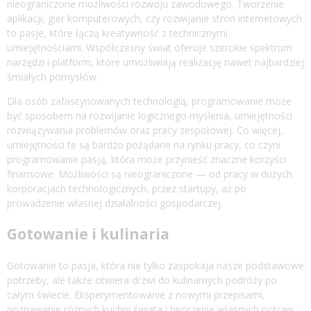
nieograniczone możliwości rozwoju zawodowego. Tworzenie
aplikacji, gier komputerowych, czy rozwijanie stron internetowych
to pasje, które łączą kreatywność z technicznymi
umiejętnościami. Współczesny świat oferuje szerokie spektrum
narzędzi i platform, które umożliwiają realizację nawet najbardziej
śmiałych pomysłów.
Dla osób zafascynowanych technologią, programowanie może
być sposobem na rozwijanie logicznego myślenia, umiejętności
rozwiązywania problemów oraz pracy zespołowej. Co więcej,
umiejętności te są bardzo pożądane na rynku pracy, co czyni
programowanie pasją, która może przynieść znaczne korzyści
finansowe. Możliwości są nieograniczone — od pracy w dużych
korporacjach technologicznych, przez startupy, aż po
prowadzenie własnej działalności gospodarczej.
Gotowanie i kulinaria
Gotowanie to pasja, która nie tylko zaspokaja nasze podstawowe
potrzeby, ale także otwiera drzwi do kulinarnych podróży po
całym świecie. Eksperymentowanie z nowymi przepisami,
poznawanie różnych kuchni świata i tworzenie własnych potraw