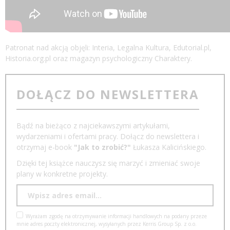
Patronat nad akcją objęli: Interia, Legalna Kultura, Edutorial.pl,
Historia.org.pl oraz magazyn psychologiczny Charaktery.
DOŁĄCZ DO NEWSLETTERA
Bądź na bieżąco z najciekawszymi artykułami,
wydarzeniami i ofertami pracy. Dołącz do newslettera i
otrzymaj e-book
"Jak to zrobić?"
Łukasza Kalicińskiego.
Dzięki tej książce nauczysz się marzyć i zmieniać swoje
plany w konkretne projekty.
Wyrażam zgodę na otrzymywanie informacji handlowych na podany przeze
mnie adres poczty elektronicznej, wysyłanych przez Kerris Group Sp. z o.o.