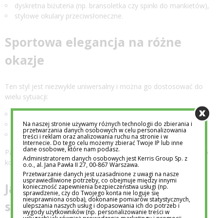
dyskretna biżuteria (np. bransoletka czy spinki do mankietów),
stylowe okulary przeciwsłoneczne.
Sportowa elegancja na różne
okazje
Ten styl jest niezwykle uniwersalny i można go dostosować do
wielu sytuacji:
Do pracy: marynarka, koszula, chinosy i eleganckie sneakersy.
Na naszej stronie używamy różnych technologii do zbierania i
Na spotkanie ze znajomymi: polo, jeansy i mokasyny.
przetwarzania danych osobowych w celu personalizowania
Na randkę: sweter, eleganckie spodnie i zamszowe buty.
treści i reklam oraz analizowania ruchu na stronie i w
Internecie. Do tego celu możemy zbierać Twoje IP lub inne
dane osobowe, które nam podasz.
Pamiętaj, że kluczem do sukcesu jest dostosowanie stylizacji do
Administratorem danych osobowych jest Kerris Group Sp. z
konkretnej okazji i miejsca.
o.o., al. Jana Pawła II 27, 00-867 Warszawa.
Przetwarzanie danych jest uzasadnione z uwagi na nasze
usprawiedliwione potrzeby, co obejmuje między innymi
Jak stworzyć udaną stylizację w
konieczność zapewnienia bezpieczeństwa usługi (np.
sprawdzenie, czy do Twojego konta nie loguje się
nieuprawniona osoba), dokonanie pomiarów statystycznych,
stylu sportowej elegancji?
ulepszania naszych usług i dopasowania ich do potrzeb i
wygody użytkowników (np. personalizowanie treści w