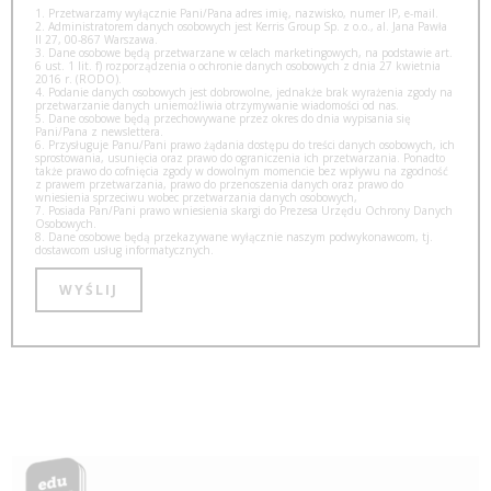
1. Przetwarzamy wyłącznie Pani/Pana adres imię, nazwisko, numer IP, e-mail.
2. Administratorem danych osobowych jest Kerris Group Sp. z o.o., al. Jana Pawła
II 27, 00-867 Warszawa.
3. Dane osobowe będą przetwarzane w celach marketingowych, na podstawie art.
6 ust. 1 lit. f) rozporządzenia o ochronie danych osobowych z dnia 27 kwietnia
2016 r. (RODO).
4. Podanie danych osobowych jest dobrowolne, jednakże brak wyrażenia zgody na
przetwarzanie danych uniemożliwia otrzymywanie wiadomości od nas.
5. Dane osobowe będą przechowywane przez okres do dnia wypisania się
Pani/Pana z newslettera.
6. Przysługuje Panu/Pani prawo żądania dostępu do treści danych osobowych, ich
sprostowania, usunięcia oraz prawo do ograniczenia ich przetwarzania. Ponadto
także prawo do cofnięcia zgody w dowolnym momencie bez wpływu na zgodność
z prawem przetwarzania, prawo do przenoszenia danych oraz prawo do
wniesienia sprzeciwu wobec przetwarzania danych osobowych,
7. Posiada Pan/Pani prawo wniesienia skargi do Prezesa Urzędu Ochrony Danych
Osobowych.
8. Dane osobowe będą przekazywane wyłącznie naszym podwykonawcom, tj.
dostawcom usług informatycznych.