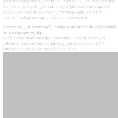
dowolnego przesłania, dlatego ani Papiery POL, ani organizatorzy
akcji nie będą czytali, gromadzili, czy w jakikolwiek inny sposób
wpływali na treść drukowanych informacji – jako pierwsi z
zawartością kapsuły zapoznają się z jej odkrywcy.
Nie czekaj i już teraz wyślij swoją wiadomość do przyszłości
na
www.papierypol.pl
.
Niech Twoja wiadomość przetrwa wieki i pozwoli przyszłym
pokoleniom dowiedzieć się, jak wyglądał świat w roku 2017.
Więcej o akcji dowiecie się oglądając video: