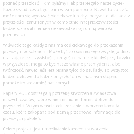
poznać przeszłość – kim byliśmy i jak przebiegało nasze życie?
Każde świadectwo będzie im w tym pomocne. Nawet to co dziś,
może nam się wydawać nieciekawe lub zbyt oczywiste, dla ludzi z
przyszłości, zanurzonych w kompletnie innej rzeczywistości
będzie stanowił niemałą ciekawostkę i ogromną wartość
poznawczą.
W świetle tego każdy z nas ma coś ciekawego do przekazania
przyszłym pokoleniom. Może być to opis naszego zwykłego dnia,
otaczającej rzeczywistości, czegoś co nam się kiedyś przydarzyło
w przyszłości, mogą to być nasze własne przemyślenia, albo
twórczość, nawet jeśli jest pisana tylko do szuflady. To wszystko
będzie ciekawe dla ludzi z przyszłości i w znacznym stopniu
pomoże im zrozumieć nas samych.
Papiery POL dostrzegają potrzebę stworzenia świadectwa
naszych czasów, które w niezmienionej formie dotrze do
przyszłości. W tym właśnie celu zostanie stworzona kapsuła
czasu, która zakopana pod ziemią przechowa informacje dla
przyszłych pokoleń.
Celem projektu jest umożliwienie każdemu stworzenia