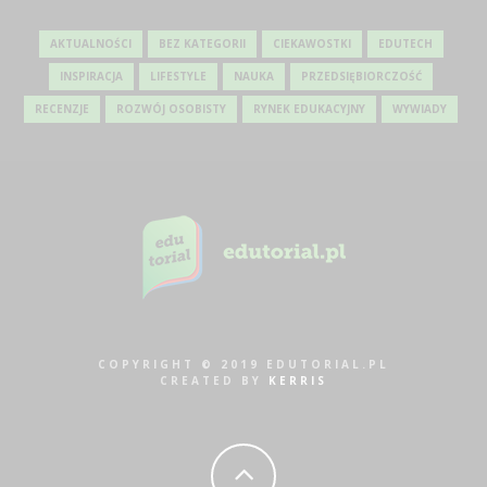
AKTUALNOŚCI
BEZ KATEGORII
CIEKAWOSTKI
EDUTECH
INSPIRACJA
LIFESTYLE
NAUKA
PRZEDSIĘBIORCZOŚĆ
RECENZJE
ROZWÓJ OSOBISTY
RYNEK EDUKACYJNY
WYWIADY
COPYRIGHT © 2019 EDUTORIAL.PL
CREATED BY
KERRIS