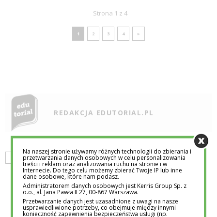
Strona 1 z 4
1
2
3
4
»
REDAKCJA EDUTORIAL.PL
Na naszej stronie używamy różnych technologii do zbierania i
przetwarzania danych osobowych w celu personalizowania
CIAKAWOSTKI
HISTORIA
WIARA
treści i reklam oraz analizowania ruchu na stronie i w
Internecie. Do tego celu możemy zbierać Twoje IP lub inne
dane osobowe, które nam podasz.
Administratorem danych osobowych jest Kerris Group Sp. z
o.o., al. Jana Pawła II 27, 00-867 Warszawa.
Przetwarzanie danych jest uzasadnione z uwagi na nasze
usprawiedliwione potrzeby, co obejmuje między innymi
konieczność zapewnienia bezpieczeństwa usługi (np.