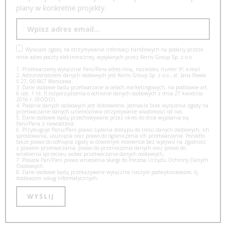
plany w konkretne projekty.
Wyrażam zgodę na otrzymywanie informacji handlowych na podany przeze
mnie adres poczty elektronicznej, wysyłanych przez Kerris Group Sp. z o.o.
1. Przetwarzamy wyłącznie Pani/Pana adres imię, nazwisko, numer IP, e-mail.
2. Administratorem danych osobowych jest Kerris Group Sp. z o.o., al. Jana Pawła
II 27, 00-867 Warszawa.
3. Dane osobowe będą przetwarzane w celach marketingowych, na podstawie art.
6 ust. 1 lit. f) rozporządzenia o ochronie danych osobowych z dnia 27 kwietnia
2016 r. (RODO).
4. Podanie danych osobowych jest dobrowolne, jednakże brak wyrażenia zgody na
przetwarzanie danych uniemożliwia otrzymywanie wiadomości od nas.
5. Dane osobowe będą przechowywane przez okres do dnia wypisania się
Pani/Pana z newslettera.
6. Przysługuje Panu/Pani prawo żądania dostępu do treści danych osobowych, ich
sprostowania, usunięcia oraz prawo do ograniczenia ich przetwarzania. Ponadto
także prawo do cofnięcia zgody w dowolnym momencie bez wpływu na zgodność
z prawem przetwarzania, prawo do przenoszenia danych oraz prawo do
wniesienia sprzeciwu wobec przetwarzania danych osobowych,
7. Posiada Pan/Pani prawo wniesienia skargi do Prezesa Urzędu Ochrony Danych
Osobowych.
8. Dane osobowe będą przekazywane wyłącznie naszym podwykonawcom, tj.
dostawcom usług informatycznych.