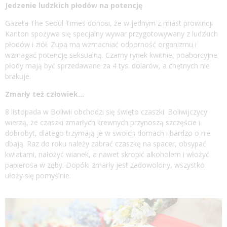
Jedzenie ludzkich płodów na potencję
Gazeta The Seoul Times donosi, że w jednym z miast prowincji
Kanton spożywa się specjalny wywar przygotowywany z ludzkich
płodów i ziół. Zupa ma wzmacniać odporność organizmu i
wzmagać potencję seksualną. Czarny rynek kwitnie, poaborcyjne
płody mają być sprzedawane za 4 tys. dolarów, a chętnych nie
brakuje.
Zmarły też człowiek…
8 listopada w Boliwii obchodzi się święto czaszki. Boliwijczycy
wierzą, że czaszki zmarłych krewnych przynoszą szczęście i
dobrobyt, dlatego trzymają je w swoich domach i bardzo o nie
dbają. Raz do roku należy zabrać czaszkę na spacer, obsypać
kwiatami, nałożyć wianek, a nawet skropić alkoholem i włożyć
papierosa w zęby. Dopóki zmarły jest zadowolony, wszystko
ułoży się pomyślnie.