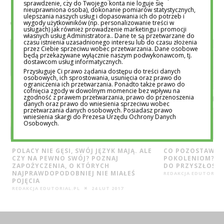
sprawdzenie, czy do Twojego konta nie loguje się
POWIĄZANE POSTY
nieuprawniona osoba), dokonanie pomiarów statystycznych,
ulepszania naszych usług i dopasowania ich do potrzeb i
wygody użytkowników (np. personalizowanie treści w
usługach) jak również prowadzenie marketingu i promocji
własnych usług Administratora.. Dane te są przetwarzane do
czasu istnienia uzasadnionego interesu lub do czasu złożenia
przez Ciebie sprzeciwu wobec przetwarzania. Dane osobowe
będą przekazywane wyłącznie naszym podwykonawcom, tj.
dostawcom usług informatycznych.
Przysługuje Ci prawo żądania dostępu do treści danych
osobowych, ich sprostowania, usunięcia oraz prawo do
ograniczenia ich przetwarzania. Ponadto także prawo do
cofnięcia zgody w dowolnym momencie bez wpływu na
zgodność z prawem przetwarzania, prawo do przenoszenia
danych oraz prawo do wniesienia sprzeciwu wobec
przetwarzania danych osobowych. Posiadasz prawo
wniesienia skargi do Prezesa Urzędu Ochrony Danych
Osobowych.
POLACY NIE GĘSI, SWÓJ JĘZYK MAJĄ. ALE
CO POZOSTAWIMY
CZY NA PEWNO SWÓJ? POZNAJ
POKOLENIOM? R
ZAPOŻYCZENIA, O KTÓRYCH
DO PRZYSZŁOŚCI
NAJPRAWDOPODOBNIEJ NIE MIAŁEŚ
REDAKCJA EDUTORIAL
POJĘCIA
REDAKCJA EDUTORIAL.PL
24 LUT 2017