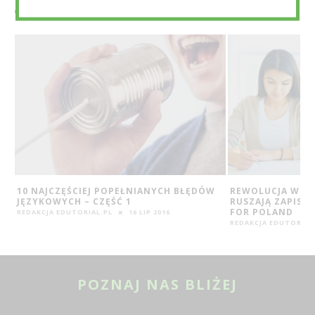
10 NAJCZĘŚCIEJ POPEŁNIANYCH BŁĘDÓW
REWOLUCJA W PO
JĘZYKOWYCH – CZĘŚĆ 1
RUSZAJĄ ZAPISY
FOR POLAND
REDAKCJA EDUTORIAL.PL
16 LIP 2016
REDAKCJA EDUTORIAL
POZNAJ NAS BLIŻEJ