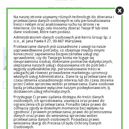
1
2
3
»
Na naszej stronie używamy różnych technologii do zbierania i
przetwarzania danych osobowych w celu personalizowania
treści i reklam oraz analizowania ruchu na stronie i w
Internecie. Do tego celu możemy zbierać Twoje IP lub inne
dane osobowe, które nam podasz.
Administratorem danych osobowych jest Kerris Group Sp. z
o.o., al. Jana Pawła II 27, 00-867 Warszawa.
Przetwarzanie danych jest uzasadnione z uwagi na nasze
usprawiedliwione potrzeby, co obejmuje między innymi
konieczność zapewnienia bezpieczeństwa usługi (np.
MARTA OLESIŃSKA
sprawdzenie, czy do Twojego konta nie loguje się
nieuprawniona osoba), dokonanie pomiarów statystycznych,
Redaktorka portalu edutorial.pl
ulepszania naszych usług i dopasowania ich do potrzeb i
wygody użytkowników (np. personalizowanie treści w
usługach) jak również prowadzenie marketingu i promocji
własnych usług Administratora.. Dane te są przetwarzane do
czasu istnienia uzasadnionego interesu lub do czasu złożenia
przez Ciebie sprzeciwu wobec przetwarzania. Dane osobowe
NAUKA
PSYCHOLOGIA
będą przekazywane wyłącznie naszym podwykonawcom, tj.
dostawcom usług informatycznych.
Przysługuje Ci prawo żądania dostępu do treści danych
osobowych, ich sprostowania, usunięcia oraz prawo do
ograniczenia ich przetwarzania. Ponadto także prawo do
cofnięcia zgody w dowolnym momencie bez wpływu na
zgodność z prawem przetwarzania, prawo do przenoszenia
danych oraz prawo do wniesienia sprzeciwu wobec
przetwarzania danych osobowych. Posiadasz prawo
wniesienia skargi do Prezesa Urzędu Ochrony Danych
POWIĄZANE POSTY
Osobowych.