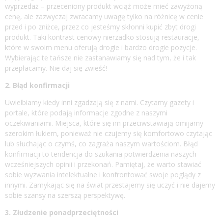
wyprzedaż – przeceniony produkt wciąż może mieć zawyżoną
cenę, ale zazwyczaj zwracamy uwagę tylko na różnicę w cenie
przed i po zniżce, przez co jesteśmy skłonni kupić zbyt drogi
produkt. Taki kontrast cenowy nierzadko stosują restauracje,
które w swoim menu oferują drogie i bardzo drogie pozycje.
Wybierając te tańsze nie zastanawiamy się nad tym, że i tak
przepłacamy. Nie daj się zwieść!
2. Błąd konfirmacji
Uwielbiamy kiedy inni zgadzają się z nami. Czytamy gazety i
portale, które podają informacje zgodne z naszymi
oczekiwaniami. Miejsca, które się im przeciwstawiają omijamy
szerokim łukiem, ponieważ nie czujemy się komfortowo czytając
lub słuchając o czymś, co zagraża naszym wartościom. Błąd
konfirmacji to tendencja do szukania potwierdzenia naszych
wcześniejszych opinii i przekonań. Pamiętaj, że warto stawiać
sobie wyzwania intelektualne i konfrontować swoje poglądy z
innymi. Zamykając się na świat przestajemy się uczyć i nie dajemy
sobie szansy na szerszą perspektywę.
3. Złudzenie ponadprzeciętności