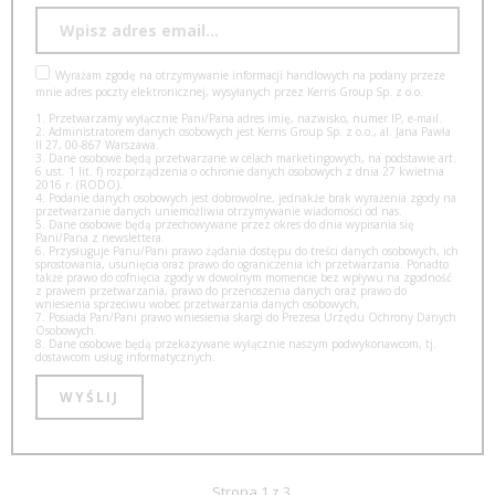
Wyrażam zgodę na otrzymywanie informacji handlowych na podany przeze
mnie adres poczty elektronicznej, wysyłanych przez Kerris Group Sp. z o.o.
1. Przetwarzamy wyłącznie Pani/Pana adres imię, nazwisko, numer IP, e-mail.
2. Administratorem danych osobowych jest Kerris Group Sp. z o.o., al. Jana Pawła
II 27, 00-867 Warszawa.
3. Dane osobowe będą przetwarzane w celach marketingowych, na podstawie art.
6 ust. 1 lit. f) rozporządzenia o ochronie danych osobowych z dnia 27 kwietnia
2016 r. (RODO).
4. Podanie danych osobowych jest dobrowolne, jednakże brak wyrażenia zgody na
przetwarzanie danych uniemożliwia otrzymywanie wiadomości od nas.
5. Dane osobowe będą przechowywane przez okres do dnia wypisania się
Pani/Pana z newslettera.
6. Przysługuje Panu/Pani prawo żądania dostępu do treści danych osobowych, ich
sprostowania, usunięcia oraz prawo do ograniczenia ich przetwarzania. Ponadto
także prawo do cofnięcia zgody w dowolnym momencie bez wpływu na zgodność
z prawem przetwarzania, prawo do przenoszenia danych oraz prawo do
wniesienia sprzeciwu wobec przetwarzania danych osobowych,
7. Posiada Pan/Pani prawo wniesienia skargi do Prezesa Urzędu Ochrony Danych
Osobowych.
8. Dane osobowe będą przekazywane wyłącznie naszym podwykonawcom, tj.
dostawcom usług informatycznych.
Strona 1 z 3