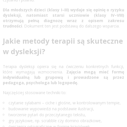
Dla młodszych dzieci (klasy I–III) wydaje się opinię o ryzyku
dysleksji, natomiast starsi uczniowie (klasy IV–VIII)
otrzymują pełną diagnozę wraz z opisem zakresu
trudności
. Dokument ten jest podstawą do dalszego wsparcia.
Jakie metody terapii są skuteczne
w dysleksji?
Terapia dysleksji
opiera się na ćwiczeniu konkretnych funkcji,
które wymagają wzmocnienia.
Zajęcia mogą mieć formę
indywidualną lub grupową i prowadzone są przez
pedagoga, psychologa lub logopedę.
Najczęściej stosowane techniki to:
czytanie sylabami – ciche i głośne, w kontrolowanym tempie,
budowanie wypowiedzi na podstawie ilustracji,
tworzenie pytań do przeczytanego tekstu,
gry językowe, np. scrabble czy domino obrazkowe,
ćwiczenia ortograficzne w formie krzyżówek.