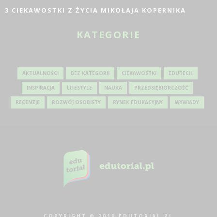
3 CIEKAWOSTKI Z ŻYCIA MIKOŁAJA KOPERNIKA
KATEGORIE
AKTUALNOŚCI
BEZ KATEGORII
CIEKAWOSTKI
EDUTECH
INSPIRACJA
LIFESTYLE
NAUKA
PRZEDSIĘBIORCZOŚĆ
RECENZJE
ROZWÓJ OSOBISTY
RYNEK EDUKACYJNY
WYWIADY
COPYRIGHT © 2019 EDUTORIAL.PL