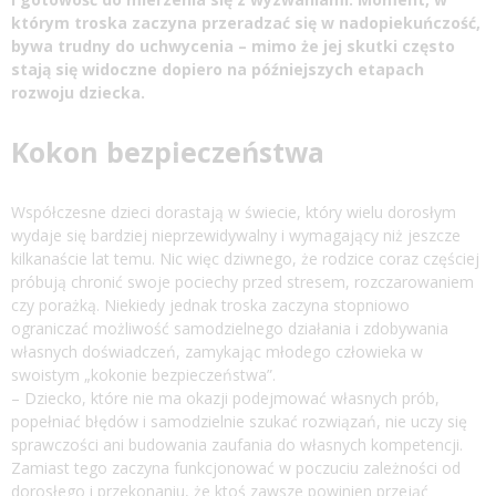
którym troska zaczyna przeradzać się w nadopiekuńczość,
bywa trudny do uchwycenia – mimo że jej skutki często
stają się widoczne dopiero na późniejszych etapach
rozwoju dziecka.
Kokon bezpieczeństwa
Współczesne dzieci dorastają w świecie, który wielu dorosłym
wydaje się bardziej nieprzewidywalny i wymagający niż jeszcze
kilkanaście lat temu. Nic więc dziwnego, że rodzice coraz częściej
próbują chronić swoje pociechy przed stresem, rozczarowaniem
czy porażką. Niekiedy jednak troska zaczyna stopniowo
ograniczać możliwość samodzielnego działania i zdobywania
własnych doświadczeń, zamykając młodego człowieka w
swoistym „kokonie bezpieczeństwa”.
– Dziecko, które nie ma okazji podejmować własnych prób,
popełniać błędów i samodzielnie szukać rozwiązań, nie uczy się
sprawczości ani budowania zaufania do własnych kompetencji.
Zamiast tego zaczyna funkcjonować w poczuciu zależności od
dorosłego i przekonaniu, że ktoś zawsze powinien przejąć