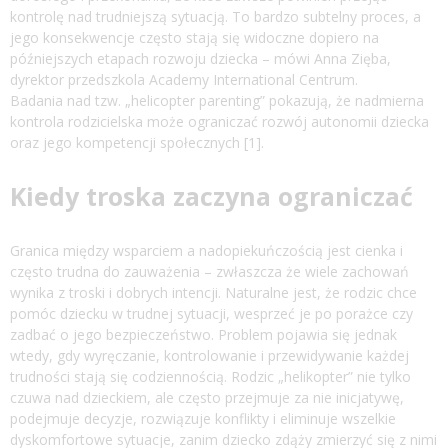
kontrolę nad trudniejszą sytuacją. To bardzo subtelny proces, a
jego konsekwencje często stają się widoczne dopiero na
późniejszych etapach rozwoju dziecka – mówi Anna Zięba,
dyrektor przedszkola Academy International Centrum.
Badania nad tzw. „helicopter parenting” pokazują, że nadmierna
kontrola rodzicielska może ograniczać rozwój autonomii dziecka
oraz jego kompetencji społecznych [1].
Kiedy troska zaczyna ograniczać
Granica między wsparciem a nadopiekuńczością jest cienka i
często trudna do zauważenia – zwłaszcza że wiele zachowań
wynika z troski i dobrych intencji. Naturalne jest, że rodzic chce
pomóc dziecku w trudnej sytuacji, wesprzeć je po porażce czy
zadbać o jego bezpieczeństwo. Problem pojawia się jednak
wtedy, gdy wyręczanie, kontrolowanie i przewidywanie każdej
trudności stają się codziennością. Rodzic „helikopter” nie tylko
czuwa nad dzieckiem, ale często przejmuje za nie inicjatywę,
podejmuje decyzje, rozwiązuje konflikty i eliminuje wszelkie
dyskomfortowe sytuacje, zanim dziecko zdąży zmierzyć się z nimi