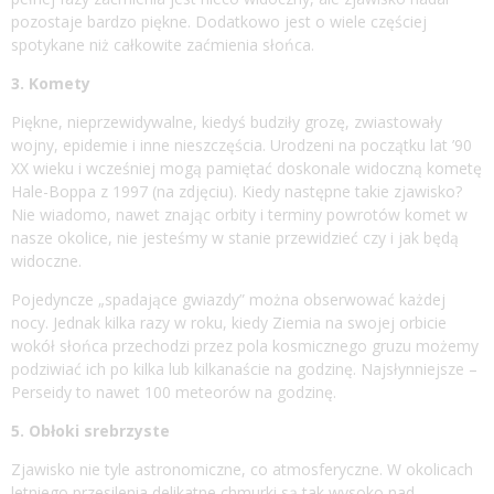
pozostaje bardzo piękne. Dodatkowo jest o wiele częściej
spotykane niż całkowite zaćmienia słońca.
3. Komety
Piękne, nieprzewidywalne, kiedyś budziły grozę, zwiastowały
wojny, epidemie i inne nieszczęścia. Urodzeni na początku lat ’90
XX wieku i wcześniej mogą pamiętać doskonale widoczną kometę
Hale-Boppa z 1997 (na zdjęciu). Kiedy następne takie zjawisko?
Nie wiadomo, nawet znając orbity i terminy powrotów komet w
nasze okolice, nie jesteśmy w stanie przewidzieć czy i jak będą
widoczne.
Pojedyncze „spadające gwiazdy” można obserwować każdej
nocy. Jednak kilka razy w roku, kiedy Ziemia na swojej orbicie
wokół słońca przechodzi przez pola kosmicznego gruzu możemy
podziwiać ich po kilka lub kilkanaście na godzinę. Najsłynniejsze –
Perseidy to nawet 100 meteorów na godzinę.
5. Obłoki srebrzyste
Zjawisko nie tyle astronomiczne, co atmosferyczne. W okolicach
letniego przesilenia delikatne chmurki są tak wysoko nad