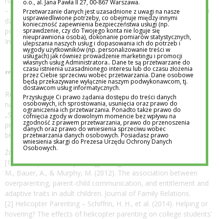
również na naukę, która z niej płynie.
o.o., al. Jana Pawła II 27, 00-867 Warszawa.
– Rolą dorosłego nie jest usuwanie wszystkich przeszkód z drogi
Przetwarzanie danych jest uzasadnione z uwagi na nasze
usprawiedliwione potrzeby, co obejmuje między innymi
dziecka, ale towarzyszenie mu w ich pokonywaniu –
konieczność zapewnienia bezpieczeństwa usługi (np.
sprawdzenie, czy do Twojego konta nie loguje się
podsumowuje Anna Zięba, dyrektor przedszkola Academy
nieuprawniona osoba), dokonanie pomiarów statystycznych,
International Centrum
ulepszania naszych usług i dopasowania ich do potrzeb i
wygody użytkowników (np. personalizowanie treści w
usługach) jak również prowadzenie marketingu i promocji
własnych usług Administratora.. Dane te są przetwarzane do
„Pozwól mi spróbować”
czasu istnienia uzasadnionego interesu lub do czasu złożenia
przez Ciebie sprzeciwu wobec przetwarzania. Dane osobowe
będą przekazywane wyłącznie naszym podwykonawcom, tj.
dostawcom usług informatycznych.
Rozwój nie przebiega w idealnych warunkach, dlatego
Przysługuje Ci prawo żądania dostępu do treści danych
osobowych, ich sprostowania, usunięcia oraz prawo do
najważniejsze zdanie, jakie dziecko może usłyszeć, brzmi:
ograniczenia ich przetwarzania. Ponadto także prawo do
„Spróbuj sam, jestem obok”. Wtedy nasza pociecha ma
cofnięcia zgody w dowolnym momencie bez wpływu na
zgodność z prawem przetwarzania, prawo do przenoszenia
przestrzeń, by doświadczać, sprawdzać i uczyć się na własnych
danych oraz prawo do wniesienia sprzeciwu wobec
błędach. A troska? To nie kontrola, tylko obecność.
przetwarzania danych osobowych. Posiadasz prawo
wniesienia skargi do Prezesa Urzędu Ochrony Danych
Osobowych.
Źródła:
[1] Developmental Psychology – Segrin, C., Woszidlo, A., Givertz,
M., Bauer, A., & Murphy, M. (2012). The association between
overparenting, parent-child communication, and entitlement and
adaptive traits in adult children. Journal of Family Relations.
[2] Helicopter Parenting – Schiffrin, H. H., et al. (2014). Helping or
hovering? The effects of helicopter parenting on college students’