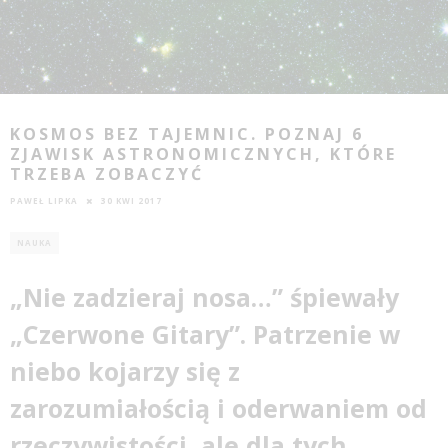
KOSMOS BEZ TAJEMNIC. POZNAJ 6
ZJAWISK ASTRONOMICZNYCH, KTÓRE
TRZEBA ZOBACZYĆ
PAWEŁ LIPKA
30 KWI 2017
NAUKA
„Nie zadzieraj nosa…” śpiewały
„Czerwone Gitary”. Patrzenie w
niebo kojarzy się z
zarozumiałością i oderwaniem od
rzeczywistości, ale dla tych