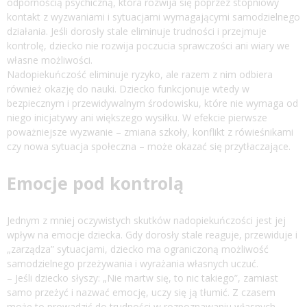
odpornością psychiczną, która rozwija się poprzez stopniowy
kontakt z wyzwaniami i sytuacjami wymagającymi samodzielnego
działania. Jeśli dorosły stale eliminuje trudności i przejmuje
kontrolę, dziecko nie rozwija poczucia sprawczości ani wiary we
własne możliwości.
Nadopiekuńczość eliminuje ryzyko, ale razem z nim odbiera
również okazję do nauki. Dziecko funkcjonuje wtedy w
bezpiecznym i przewidywalnym środowisku, które nie wymaga od
niego inicjatywy ani większego wysiłku. W efekcie pierwsze
poważniejsze wyzwanie – zmiana szkoły, konflikt z rówieśnikami
czy nowa sytuacja społeczna – może okazać się przytłaczające.
Emocje pod kontrolą
Jednym z mniej oczywistych skutków nadopiekuńczości jest jej
wpływ na emocje dziecka. Gdy dorosły stale reaguje, przewiduje i
„zarządza” sytuacjami, dziecko ma ograniczoną możliwość
samodzielnego przeżywania i wyrażania własnych uczuć.
– Jeśli dziecko słyszy: „Nie martw się, to nic takiego”, zamiast
samo przeżyć i nazwać emocję, uczy się ją tłumić. Z czasem
może to prowadzić do trudności w rozpoznawaniu własnych