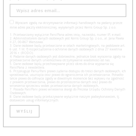
Wyrażam zgodę na otrzymywanie informacji handlowych na podany przeze
mnie adres poczty elektronicznej, wysyłanych przez Kerris Group Sp. z o.o.
1. Przetwarzamy wyłącznie Pani/Pana adres imię, nazwisko, numer IP, e-mail.
2. Administratorem danych osobowych jest Kerris Group Sp. z o.o., al. Jana Pawła
II 27, 00-867 Warszawa.
3. Dane osobowe będą przetwarzane w celach marketingowych, na podstawie art.
6 ust. 1 lit. f) rozporządzenia o ochronie danych osobowych z dnia 27 kwietnia
2016 r. (RODO).
4. Podanie danych osobowych jest dobrowolne, jednakże brak wyrażenia zgody na
przetwarzanie danych uniemożliwia otrzymywanie wiadomości od nas.
5. Dane osobowe będą przechowywane przez okres do dnia wypisania się
Pani/Pana z newslettera.
6. Przysługuje Panu/Pani prawo żądania dostępu do treści danych osobowych, ich
sprostowania, usunięcia oraz prawo do ograniczenia ich przetwarzania. Ponadto
także prawo do cofnięcia zgody w dowolnym momencie bez wpływu na zgodność
z prawem przetwarzania, prawo do przenoszenia danych oraz prawo do
wniesienia sprzeciwu wobec przetwarzania danych osobowych,
7. Posiada Pan/Pani prawo wniesienia skargi do Prezesa Urzędu Ochrony Danych
Osobowych.
8. Dane osobowe będą przekazywane wyłącznie naszym podwykonawcom, tj.
dostawcom usług informatycznych.