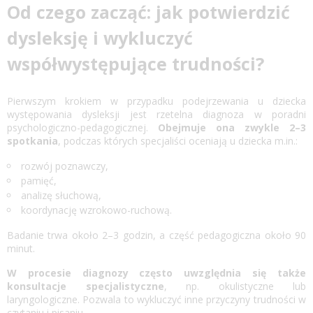
Od czego zacząć: jak potwierdzić
dysleksję i wykluczyć
współwystępujące trudności?
Pierwszym krokiem w przypadku podejrzewania u dziecka
występowania dysleksji jest rzetelna diagnoza w poradni
psychologiczno-pedagogicznej.
Obejmuje ona zwykle 2–3
spotkania
, podczas których specjaliści oceniają u dziecka m.in.:
rozwój poznawczy,
pamięć,
analizę słuchową,
koordynację wzrokowo-ruchową.
Badanie trwa około 2–3 godzin, a część pedagogiczna około 90
minut.
W procesie diagnozy często uwzględnia się także
konsultacje specjalistyczne
, np. okulistyczne lub
laryngologiczne. Pozwala to wykluczyć inne przyczyny trudności w
czytaniu i pisaniu.