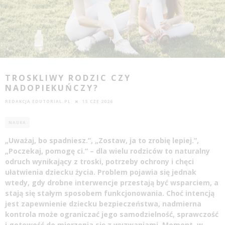
TROSKLIWY RODZIC CZY
NADOPIEKUŃCZY?
REDAKCJA EDUTORIAL.PL
15 CZE 2026
NAUKA
„Uważaj, bo spadniesz.”, „Zostaw, ja to zrobię lepiej.”,
„Poczekaj, pomogę ci.” – dla wielu rodziców to naturalny
odruch wynikający z troski, potrzeby ochrony i chęci
ułatwienia dziecku życia. Problem pojawia się jednak
wtedy, gdy drobne interwencje przestają być wsparciem, a
stają się stałym sposobem funkcjonowania. Choć intencją
jest zapewnienie dziecku bezpieczeństwa, nadmierna
kontrola może ograniczać jego samodzielność, sprawczość
i gotowość do mierzenia się z wyzwaniami. Moment, w