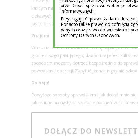
Niestety nie podamy konkretnych lokali, bowiem ich 
przez Ciebie sprzeciwu wobec przet
każdym mieście są lokale, w których przesiaduje duż
informatycznych.
ciekawych historii (po coś wyszli na miasto). Dobre re
Przysługuje Ci prawo żądania dostępu 
jasno deklarujące przyjmowanie obcych walut.
Ponadto także prawo do cofnięcia z
danych oraz prawo do wniesienia sprz
Ochrony Danych Osobowych.
Znajomi
Wreszcie ostatnia możliwość to najzwyklejsze w świe
gronie nikogo pasującego, działa tutaj efekt kuli śni
sposobem możemy dotrzeć bezpośrednio do sprawdz
powodzenia operacji. Zapytać jednak nigdy nie szkodz
Do boju!
Powyższe sposoby sprawdziłem i jak dotąd mnie nie z
jakieś inne pomysły na szukanie partnerów do konwe
DOŁĄCZ DO NEWSLET