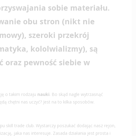
rzyswajania sobie materiału.
anie obu stron (nikt nie
mowy), szeroki przekrój
matyka, kololwializmy), są
ć oraz pewność siebie w
ję o takim rodzaju
nauki
. Bo skąd nagle wytrzasnąć
dą chętni nas uczyć? Jest na to kilka sposobów.
pu skill trade club. Wystarczy poszukać dodając nasz rejon,
ację, jaka nas interesuje. Zasada działania jest prosta i