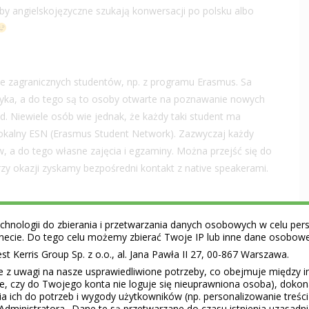
by angielskojęzyczne szukają konwersacji po polsku albo
je zagranicznych studentów, np. z programu Erasmus. Sa
ęzyka, a do tego są to osoby otwarte na poznawanie nowych
azd. Niewiele osób wie jednak, że każdy taki student ma
lokalny ESN (Erasmus Student Network). Zazwyczaj każdy
, a do tego własne zajęcia i egzaminy. Można przejść się do
zy okazji zyskamy bezpośredni kontakt z native speakerami.
 czy „angielski z native speakerami” znajdziemy sporo ofert,
hnologii do zbierania i przetwarzania danych osobowych w celu perso
ernecie. Do tego celu możemy zbierać Twoje IP lub inne dane osobow
acji tego typu na urządzenia mobilne. Zazwyczaj są to usługi
 Kerris Group Sp. z o.o., al. Jana Pawła II 27, 00-867 Warszawa.
onkretnym doświadczeniu pedagogicznym.
e z uwagi na nasze usprawiedliwione potrzeby, co obejmuje między 
ie, czy do Twojego konta nie loguje się nieuprawniona osoba), doko
a ich do potrzeb i wygody użytkowników (np. personalizowanie treśc
Administratora.. Dane te są przetwarzane do czasu istnienia uzasadn