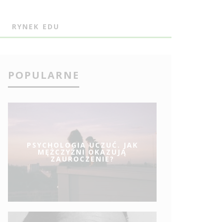
J
RYNEK EDU
POPULARNE
PSYCHOLOGIA UCZUĆ. JAK
MĘŻCZYŹNI OKAZUJĄ
ZAUROCZENIE?