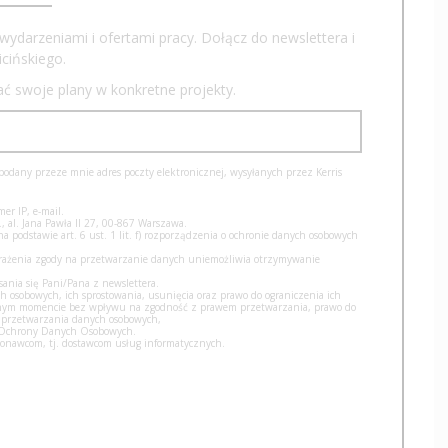
wydarzeniami i ofertami pracy. Dołącz do newslettera i
cińskiego.
iać swoje plany w konkretne projekty.
dany przeze mnie adres poczty elektronicznej, wysyłanych przez Kerris
er IP, e-mail.
, al. Jana Pawła II 27, 00-867 Warszawa.
podstawie art. 6 ust. 1 lit. f) rozporządzenia o ochronie danych osobowych
yrażenia zgody na przetwarzanie danych uniemożliwia otrzymywanie
nia się Pani/Pana z newslettera.
h osobowych, ich sprostowania, usunięcia oraz prawo do ograniczenia ich
olnym momencie bez wpływu na zgodność z prawem przetwarzania, prawo do
 przetwarzania danych osobowych,
u Ochrony Danych Osobowych.
nawcom, tj. dostawcom usług informatycznych.