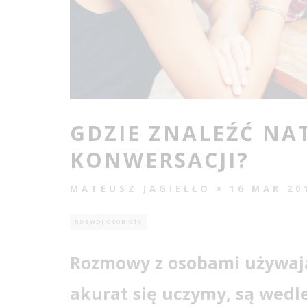
GDZIE ZNALEŹĆ NA
KONWERSACJI?
MATEUSZ JAGIEŁŁO
16 MAR 20
ROZWÓJ OSOBISTY
Rozmowy z osobami używają
akurat się uczymy, są wedl