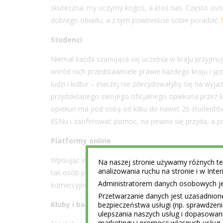
skuteczna: my uczymy kogoś, a ktoś nas. Często oso
dobrego obiadu, a z tym powinniście sobie poradzić
Studenci
Niemal każda szanująca się uczelnia w kraju przyjmu
wśród nich przedstawiciele prawie każdego kraju i j
ludzi i kultur – inaczej nie zdecydowałyby się na wyj
przydzielanego swojego oficjalnego opiekuna przez 
opiekun ma pod sobą od kilku do nawet 20 studentów
ESNu i zaoferować pomoc, na pewno się przyda, a pr
Platformy online
Wpisując w Google hasła typu „angielski przez skype”
Na naszej stronie używamy różnych tec
analizowania ruchu na stronie i w Int
tak osób prywatnych jak i firm. Jest nawet kilka aplik
Administratorem danych osobowych jest
komercyjne, ale w zamian dostajemy native’ów o k
Przetwarzanie danych jest uzasadnion
Kluby i bary
bezpieczeństwa usługi (np. sprawdzen
ulepszania naszych usług i dopasowani
marketingu i promocji własnych usług 