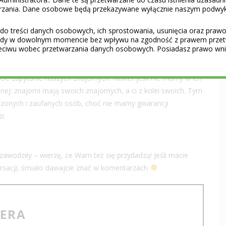
lista dla samej tylko Warszawy zapełniłaby małą
książkę
W
warzania. Dane osobowe będą przekazywane wyłącznie naszym podwy
o zagranicznych gości, często szukających właśnie rozmów i
jony to okolice starówek i dużych hoteli, a także miejsca
do treści danych osobowych, ich sprostowania, usunięcia oraz prawo 
gody w dowolnym momencie bez wpływu na zgodność z prawem przet
eciwu wobec przetwarzania danych osobowych. Posiadasz prawo wnie
cie zapytanie naszych znajomych. Nawet jeśli nie mamy w ich
eżnej: znajomi mają swoich znajomych, a ci z kolei swoich. Tym
onych i zaufanych osób, choć nie mamy gwarancji
i.
awodziły – wierzę, że Wam też się przydadzą! Jeśli macie
rsacji, śmiało dawajcie znać w komentarzach
TERA