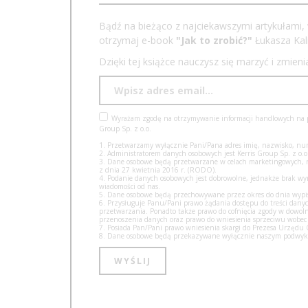
Bądź na bieżąco z najciekawszymi artykułami, 
otrzymaj e-book
"Jak to zrobić?"
Łukasza Kali
Dzięki tej książce nauczysz się marzyć i zmien
Wyrażam zgodę na otrzymywanie informacji handlowych na po
Group Sp. z o.o.
1. Przetwarzamy wyłącznie Pani/Pana adres imię, nazwisko, num
2. Administratorem danych osobowych jest Kerris Group Sp. z o.o.
3. Dane osobowe będą przetwarzane w celach marketingowych, na 
z dnia 27 kwietnia 2016 r. (RODO).
4. Podanie danych osobowych jest dobrowolne, jednakże brak w
wiadomości od nas.
5. Dane osobowe będą przechowywane przez okres do dnia wypisa
6. Przysługuje Panu/Pani prawo żądania dostępu do treści danyc
przetwarzania. Ponadto także prawo do cofnięcia zgody w dow
przenoszenia danych oraz prawo do wniesienia sprzeciwu wobec
7. Posiada Pan/Pani prawo wniesienia skargi do Prezesa Urzęd
8. Dane osobowe będą przekazywane wyłącznie naszym podwyko