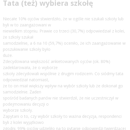
Tata (też) wybiera szkołę
Niecałe 10% ojców stwierdziło, że w ogóle nie szukali szkoły lub
byli w to zaangażowani w
niewielkim stopniu. Prawie co trzeci (30,7%) odpowiedział z kolei,
że szkoły szukał
samodzielnie, a 6 na 10 (59,7%) oceniło, że ich zaangażowanie w
poszukiwanie szkoły było
duże.
Zdecydowana większość ankietowanych ojców (ok. 80%)
zadeklarowała, że o wyborze
szkoły zdecydowali wspólnie z drugim rodzicem. Co siódmy tata
odpowiedział natomiast,
że to on miał większy wpływ na wybór szkoły lub że dokonał go
samodzielnie. Żaden
spośród badanych panów nie stwierdził, że nie uczestniczył w
podejmowaniu decyzji o
wyborze szkoły.
Zapytani o to, czy wybór szkoły to ważna decyzja, respondenci
byli z kolei wyjątkowo
zgodni. 99% ojców udzieliło na to pytanie odpowiedzi twierdzącej