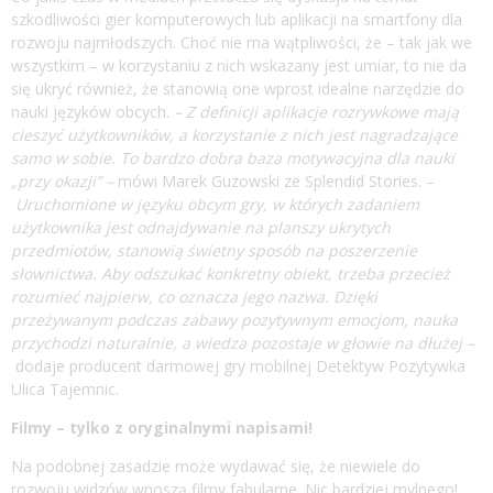
szkodliwości gier komputerowych lub aplikacji na smartfony dla
rozwoju najmłodszych. Choć nie ma wątpliwości, że – tak jak we
wszystkim – w korzystaniu z nich wskazany jest umiar, to nie da
się ukryć również, że stanowią one wprost idealne narzędzie do
nauki języków obcych.
– Z definicji aplikacje rozrywkowe mają
cieszyć użytkownik
ó
w, a korzystanie z nich jest nagradzające
samo w sobie. To bardzo dobra baza motywacyjna dla nauki
„przy okazji” –
mówi Marek Guzowski ze Splendid Stories. –
Uruchomione
w języku obcym gry, w kt
ó
rych zadaniem
użytkownika jest odnajdywanie na planszy ukrytych
przedmiot
ó
w, stanowią świetny spos
ó
b na poszerzenie
słownictwa. Aby odszukać konkretny obiekt, trzeba przecież
rozumieć najpierw, co oznacza jego nazwa. Dzięki
przeżywanym podczas zabawy pozytywnym emocjom, nauka
przychodzi naturalnie, a wiedza pozostaje w głowie na dłużej –
dodaje producent darmowej gry mobilnej Detektyw Pozytywka
Ulica Tajemnic.
Filmy
– tylko z oryginalnymi napisami!
Na podobnej zasadzie może wydawać się, że niewiele do
rozwoju widzów wnoszą filmy fabularne. Nic bardziej mylnego!