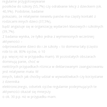
regularne przygotowywanie
posiłków do szkoły (55,7%) czy odrabianie lekcji z dzieckiem (ok.
40,9%). Podobnie, badanie
pokazało, że relatywnie niewielu panów ma częsty kontakt z
rodzicami innych dzieci (37,5%),
bądź angażuje się w organizację wydarzeń klasowych i szkolnych
(39,7%).
Z badania wynika, że tylko jedna z wymienionych wcześniej
aktywności –
odprowadzanie dzieci do i ze szkoły – to domena taty (często
robi to ok. 80% ojców, o 10
p.p. więcej niż w przypadku mam). W pozostałych obszarach
dominują panie, choć w
niektórych przypadkach różnica w deklarowanym zaangażowaniu
jest relatywnie mała. W
innych, takich jak choćby udział w wywiadówkach czy korzystanie
z dziennika
elektronicznego, odsetek ojców regularnie podejmujących te
aktywności okazał się mniejszy
o ok. 30 p.p. niż w przypadku mam.