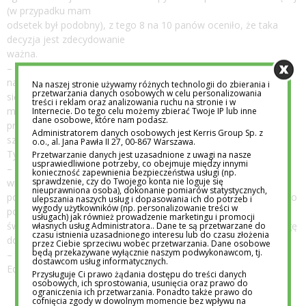
(w przypadku mam
odsetek był podobny), z tego 8 na 10 panów oceniło, że taka
decyzja jest zdecydowanie
ważna.
– Choć w sprawach edukacji to mamy grają pierwsze skrzypce, z
naszego badania wyłania
Na naszej stronie używamy różnych technologii do zbierania i
przetwarzania danych osobowych w celu personalizowania
się obraz polskiego taty zaangażowanego w edukację – od
treści i reklam oraz analizowania ruchu na stronie i w
momentu poszukiwania szkoły,
Internecie. Do tego celu możemy zbierać Twoje IP lub inne
dane osobowe, które nam podasz.
przez wybór odpowiedniej placówki, aż po codzienne sprawy
Administratorem danych osobowych jest Kerris Group Sp. z
szkolne – mówi Bartosz
o.o., al. Jana Pawła II 27, 00-867 Warszawa.
Tymiński, Prezes Społecznego Towarzystwa Oświatowego
Przetwarzanie danych jest uzasadnione z uwagi na nasze
usprawiedliwione potrzeby, co obejmuje między innymi
– Ojcowie mówią wprost o tym, jak istotny jest wybór szkoły, a
konieczność zapewnienia bezpieczeństwa usługi (np.
sprawdzenie, czy do Twojego konta nie loguje się
wielu z nich regularnie
nieuprawniona osoba), dokonanie pomiarów statystycznych,
poświęca czas na wspieranie dzieci w rozwoju. Takie podejście to
ulepszania naszych usług i dopasowania ich do potrzeb i
wygody użytkowników (np. personalizowanie treści w
pozytywny sygnał,
usługach) jak również prowadzenie marketingu i promocji
świadczący o tym, że mężczyźni w Polsce przywiązują dużą wagę
własnych usług Administratora.. Dane te są przetwarzane do
czasu istnienia uzasadnionego interesu lub do czasu złożenia
do edukacji swoich dzieci
przez Ciebie sprzeciwu wobec przetwarzania. Dane osobowe
będą przekazywane wyłącznie naszym podwykonawcom, tj.
– dodaje Mateusz Krajewski, Prezes Związku Pracodawców
dostawcom usług informatycznych.
Edukacji.
Przysługuje Ci prawo żądania dostępu do treści danych
osobowych, ich sprostowania, usunięcia oraz prawo do
ograniczenia ich przetwarzania. Ponadto także prawo do
cofnięcia zgody w dowolnym momencie bez wpływu na