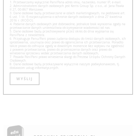
1. Przetwarzamy wyłącznie Pani/Pana adres imię, nazwisko, numer IP, e-mail.
2. Administratorem danych osobowych jest Kerris Group Sp. z o.o., al. Jana Pawła
II 27, 00-867 Warszawa.
3. Dane osobowe będą przetwarzane w celach marketingowych, na podstawie art.
6 ust. 1 lit. f) rozporządzenia o ochronie danych osobowych z dnia 27 kwietnia
2016 r. (RODO).
4. Podanie danych osobowych jest dobrowolne, jednakże brak wyrażenia zgody na
przetwarzanie danych uniemożliwia otrzymywanie wiadomości od nas.
5. Dane osobowe będą przechowywane przez okres do dnia wypisania się
Pani/Pana z newslettera.
6. Przysługuje Panu/Pani prawo żądania dostępu do treści danych osobowych, ich
sprostowania, usunięcia oraz prawo do ograniczenia ich przetwarzania. Ponadto
także prawo do cofnięcia zgody w dowolnym momencie bez wpływu na zgodność
z prawem przetwarzania, prawo do przenoszenia danych oraz prawo do
wniesienia sprzeciwu wobec przetwarzania danych osobowych,
7. Posiada Pan/Pani prawo wniesienia skargi do Prezesa Urzędu Ochrony Danych
Osobowych.
8. Dane osobowe będą przekazywane wyłącznie naszym podwykonawcom, tj.
dostawcom usług informatycznych.