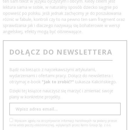
ten sam tekst w języku ojczystym i obcym. Kiedy celem jest
lektura sama w sobie, w naturalny sposób dziecko sięgnie po
opowieść po polsku. Jeśli jednak zachęcimy je do poszukiwania
różnic w fabule, kontroli czy to na pewno ten sam fragment oraz
sprawdzania jak i dlaczego nazywają się bohaterowie w wersji
angielskiej, efekty mogą być olśniewające.
DOŁĄCZ DO NEWSLETTERA
Bądź na bieżąco z najciekawszymi artykułami,
wydarzeniami i ofertami pracy. Dołącz do newslettera i
otrzymaj e-book
"Jak to zrobić?"
Łukasza Kalicińskiego.
Dzięki tej książce nauczysz się marzyć i zmieniać swoje
plany w konkretne projekty.
Wyrażam zgodę na otrzymywanie informacji handlowych na podany przeze
mnie adres poczty elektronicznej, wysyłanych przez Kerris Group Sp. z o.o.