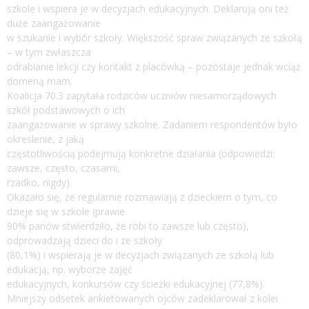
szkole i wspiera je w decyzjach edukacyjnych. Deklarują oni też
duże zaangażowanie
w szukanie i wybór szkoły. Większość spraw związanych ze szkołą
– w tym zwłaszcza
odrabianie lekcji czy kontakt z placówką – pozostaje jednak wciąż
domeną mam.
Koalicja 70.3 zapytała rodziców uczniów niesamorządowych
szkół podstawowych o ich
zaangażowanie w sprawy szkolne. Zadaniem respondentów było
określenie, z jaką
częstotliwością podejmują konkretne działania (odpowiedzi:
zawsze, często, czasami,
rzadko, nigdy).
Okazało się, że regularnie rozmawiają z dzieckiem o tym, co
dzieje się w szkole (prawie
90% panów stwierdziło, że robi to zawsze lub często),
odprowadzają dzieci do i ze szkoły
(80,1%) i wspierają je w decyzjach związanych ze szkołą lub
edukacją, np. wyborze zajęć
edukacyjnych, konkursów czy ścieżki edukacyjnej (77,8%).
Mniejszy odsetek ankietowanych ojców zadeklarował z kolei