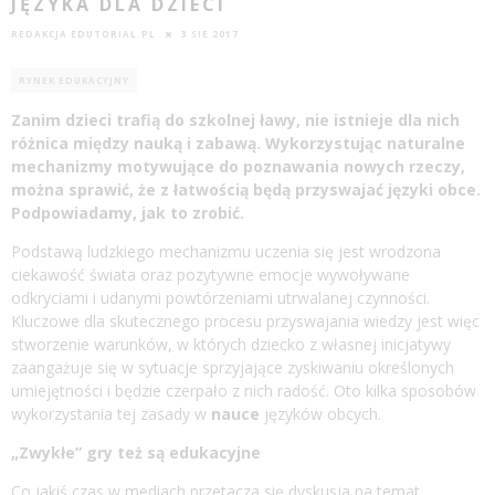
JĘZYKA DLA DZIECI
REDAKCJA EDUTORIAL.PL
3 SIE 2017
RYNEK EDUKACYJNY
Zanim dzieci trafią do szkolnej ławy, nie istnieje dla nich
róż
nica mi
ędzy
nauką
i zabawą. Wykorzystując naturalne
mechanizmy motywujące do poznawania nowych rzeczy,
można sprawić, że z łatwością będą przyswajać języki obce.
Podpowiadamy, jak to zrobić.
Podstawą ludzkiego mechanizmu uczenia się jest wrodzona
ciekawość świata oraz pozytywne emocje wywoływane
odkryciami i udanymi powtórzeniami utrwalanej czynności.
Kluczowe dla skutecznego procesu przyswajania wiedzy jest więc
stworzenie warunków, w których dziecko z własnej inicjatywy
zaangażuje się w sytuacje sprzyjające zyskiwaniu określonych
umiejętności i będzie czerpało z nich radość. Oto kilka sposobów
wykorzystania tej zasady w
nauce
języków obcych.
„Zwykłe” gry też są edukacyjne
Co jakiś czas w mediach przetacza się dyskusja na temat