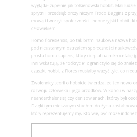
wyglądał zupełnie jak tolkienowski hobbit. Mali ludz
sprytni i przedsiębiorczy niczym Frodo Baggins z prz
mową i tworzyli społeczności. Indonezyjski hobbit, kt
człowiekiem!
Homo floresiensis, bo tak brzmi naukowa nazwa hobbita
pod nieustannym ostrzałem społeczności naukowców.
prostu homo sapiens, który cierpiał na mikrocefalię (
Inni wskazują, że “odkrycie” ograniczyło się do znale
czaszki, hobbit z Flores musiałby ważyć tyle, co niedu
Zwolennicy teorii o hobbicie twierdzą, że ten nowo od
rozwoju człowieka i jego przodków. W końcu w nasz
neanderthalensis) czy denisowianach, którzy byli osob
Dzięki tym mieszanym stadłom do życia został powoł
który reprezentujemy my. Kto wie, być może indonezy