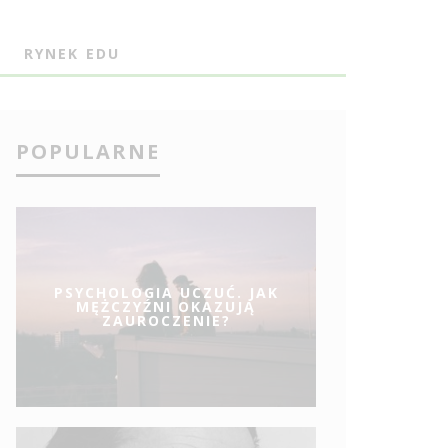
J
RYNEK EDU
POPULARNE
PSYCHOLOGIA UCZUĆ. JAK
MĘŻCZYŹNI OKAZUJĄ
ZAUROCZENIE?