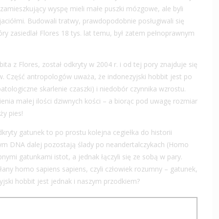
ie zamieszkujący wyspę mieli małe puszki mózgowe, ale byli
yjaciółmi. Budowali tratwy, prawdopodobnie posługiwali się
óry zasiedlał Flores 18 tys. lat temu, był zatem pełnoprawnym
 z Flores, został odkryty w 2004 r. i od tej pory znajduje się
 Część antropologów uważa, że indonezyjski hobbit jest po
patologiczne skarlenie czaszki) i niedobór czynnika wzrostu.
zienia małej ilości dziwnych kości – a biorąc pod uwagę rozmiar
ży pies!
kryty gatunek to po prostu kolejna cegiełka do historii
ym DNA dalej pozostają ślady po neandertalczykach (Homo
nymi gatunkami istot, a jednak łączyli się ze sobą w pary.
any homo sapiens sapiens, czyli człowiek rozumny – gatunek,
jski hobbit jest jednak i naszym przodkiem?