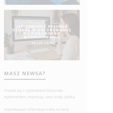
JAK ZAMIENIĆ RYSUNEK
DZIECKA W KOLOROWANKĘ
DO PONOWNEGO
WYDRUKOWANIA
30 LIP 2026
MASZ NEWSA?
ZALONYCH TRADYCJI
SALVADOR 
ELKANOCNYCH W INNYCH
ŻYCIA NAJ
Podziel się z czytelnikami Edutorialu:
JACH
I GENIUSZ
wydarzeniem, inspiracją, case study, plotką.
KCJA EDUTORIAL.PL
14 KWI 2017
REDAKCJA EDUT
Najciekawsze informacje trafią na łamy