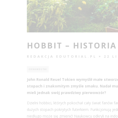
HOBBIT – HISTORI
REDAKCJA EDUTORIAL.PL
22 L
CIEKAWOSTKI
John Ronald Reuel Tokien wymyślił małe stworz
stopach i znakomitym zmyśle smaku. Nadał mu i
mieli jednak swój prawdziwy pierwowzór?
Dzielni hobbici, których pokochał cały świat fanów fa
dużych stopach pokrytych futerkiem. Funkcjonują jed
niedługo może się zmienić! Naukowcy odkryli na indo