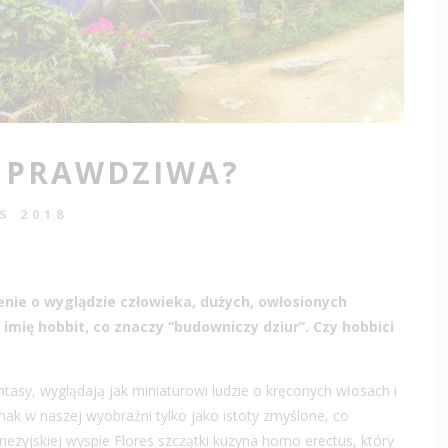
A PRAWDZIWA?
IS 2018
enie o wyglądzie człowieka, dużych, owłosionych
mię hobbit, co znaczy “budowniczy dziur”. Czy hobbici
ntasy, wyglądają jak miniaturowi ludzie o kręconych włosach i
nak w naszej wyobraźni tylko jako istoty zmyślone, co
nezyjskiej wyspie Flores szczątki kuzyna homo erectus, który