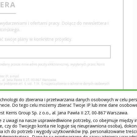
TERA
wydarzeniami i ofertami pracy. Dołącz do newslettera i
cińskiego.
iać swoje plany w konkretne projekty.
dany przeze mnie adres poczty elektronicznej, wysyłanych przez Kerris
er IP, e-mail.
, al. Jana Pawła II 27, 00-867 Warszawa.
podstawie art. 6 ust. 1 lit. f) rozporządzenia o ochronie danych osobowych
yrażenia zgody na przetwarzanie danych uniemożliwia otrzymywanie
nia się Pani/Pana z newslettera.
hnologii do zbierania i przetwarzania danych osobowych w celu perso
h osobowych, ich sprostowania, usunięcia oraz prawo do ograniczenia ich
ernecie. Do tego celu możemy zbierać Twoje IP lub inne dane osobow
olnym momencie bez wpływu na zgodność z prawem przetwarzania, prawo do
 przetwarzania danych osobowych,
 Kerris Group Sp. z o.o., al. Jana Pawła II 27, 00-867 Warszawa.
u Ochrony Danych Osobowych.
nawcom, tj. dostawcom usług informatycznych.
e z uwagi na nasze usprawiedliwione potrzeby, co obejmuje między 
ie, czy do Twojego konta nie loguje się nieuprawniona osoba), doko
a ich do potrzeb i wygody użytkowników (np. personalizowanie treśc
Administratora.. Dane te są przetwarzane do czasu istnienia uzasadn