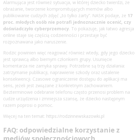
Alarmująca jest również sytuacja, w której dziecko twierdzi, że
obrażanie, tworzenie kompromitujących memów albo
publikowanie cudzych zdjęć „to tylko żarty”. NASK podaje, że
17
proc. młodych osób nie potrafi jednoznacznie ocenić, czy
doświadczyło cyberprzemocy
. To pokazuje, jak łatwo agresja
online staje się częścią codzienności i przestaje być
rozpoznawana jako naruszenie.
Rodzic powinien więc reagować również wtedy, gdy jego dziecko
jest sprawcą albo biernym członkiem grupy. Usunięcie
komentarza nie zamyka sprawy. Potrzebne są trzy działania:
zatrzymanie publikacji, naprawienie szkody oraz ustalenie
konsekwencji. Czasowe ograniczenie dostępu do aplikacji ma
sens, jeżeli jest związane z konkretnym zachowaniem.
Bezterminowe odebranie telefonu często przenosi problem na
cudze urządzenia i zmniejsza szansę, że dziecko następnym
razem poprosi o pomoc.
Więcej na ten temat:
https://rodzinnewskazowki.pl
FAQ: odpowiedzialne korzystanie z
mediów społecznościowych