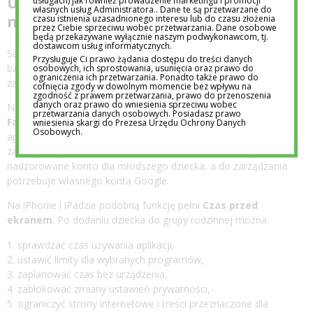
Ustawienia, limity i zasady, które
usługach) jak również prowadzenie marketingu i promocji
własnych usług Administratora.. Dane te są przetwarzane do
naprawdę działają
czasu istnienia uzasadnionego interesu lub do czasu złożenia
przez Ciebie sprzeciwu wobec przetwarzania. Dane osobowe
będą przekazywane wyłącznie naszym podwykonawcom, tj.
dostawcom usług informatycznych.
Sama aplikacja kontroli rodzicielskiej nie wychowuje. Jest raczej
Przysługuje Ci prawo żądania dostępu do treści danych
barierką przy stromych schodach: zmniejsza ryzyko, ale nie
osobowych, ich sprostowania, usunięcia oraz prawo do
ograniczenia ich przetwarzania. Ponadto także prawo do
zastępuje oceny sytuacji.
cofnięcia zgody w dowolnym momencie bez wpływu na
zgodność z prawem przetwarzania, prawo do przenoszenia
danych oraz prawo do wniesienia sprzeciwu wobec
Na telefonach z Androidem można użyć bezpłatnego
Google
przetwarzania danych osobowych. Posiadasz prawo
Family Link
. Narzędzie pozwala między innymi zarządzać
wniesienia skargi do Prezesa Urzędu Ochrony Danych
Osobowych.
aplikacjami, kontrolować wybrane ustawienia konta i ustalać
zasady korzystania z urządzenia. Rodzic może utworzyć
nadzorowane konto dla młodszego dziecka, a do zarządzania
potrzebuje własnego konta Google.
Na iPhonie i iPadzie podobną funkcję pełni
Czas przed
ekranem
. Po dodaniu dziecka do grupy rodzinnej można:
sprawdzać czas używania aplikacji,
ustawić limity dla wybranych programów,
zaplanować czas bez urządzenia,
zablokować zmiany ustawień prywatności,
ograniczyć strony internetowe i treści przeznaczone dla