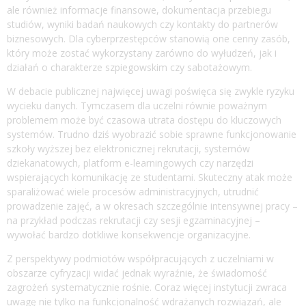
ale również informacje finansowe, dokumentacja przebiegu
studiów, wyniki badań naukowych czy kontakty do partnerów
biznesowych. Dla cyberprzestępców stanowią one cenny zasób,
który może zostać wykorzystany zarówno do wyłudzeń, jak i
działań o charakterze szpiegowskim czy sabotażowym.
W debacie publicznej najwięcej uwagi poświęca się zwykle ryzyku
wycieku danych. Tymczasem dla uczelni równie poważnym
problemem może być czasowa utrata dostępu do kluczowych
systemów. Trudno dziś wyobrazić sobie sprawne funkcjonowanie
szkoły wyższej bez elektronicznej rekrutacji, systemów
dziekanatowych, platform e-learningowych czy narzędzi
wspierających komunikację ze studentami. Skuteczny atak może
sparaliżować wiele procesów administracyjnych, utrudnić
prowadzenie zajęć, a w okresach szczególnie intensywnej pracy –
na przykład podczas rekrutacji czy sesji egzaminacyjnej –
wywołać bardzo dotkliwe konsekwencje organizacyjne.
Z perspektywy podmiotów współpracujących z uczelniami w
obszarze cyfryzacji widać jednak wyraźnie, że świadomość
zagrożeń systematycznie rośnie. Coraz więcej instytucji zwraca
uwagę nie tylko na funkcjonalność wdrażanych rozwiązań, ale