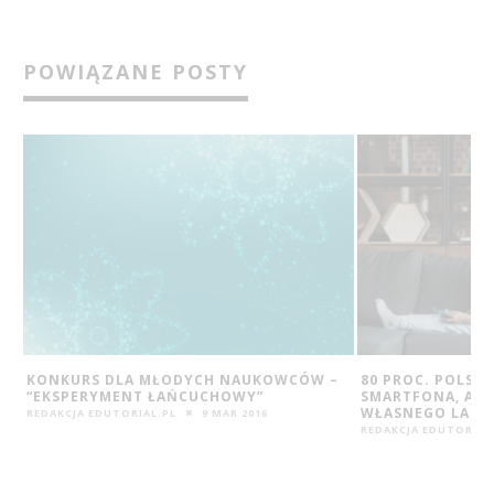
POWIĄZANE POSTY
–
80 PROC. POLSKICH DZIECI MA SWOJEGO
JAK REWOLUCJA
SMARTFONA, A CO DRUGIE KORZYSTA Z
ŚWIAT EDUKACJI 
WŁASNEGO LAPTOPA
ALEKSANDRA BIWALD
REDAKCJA EDUTORIAL.PL
13 KWI 2018