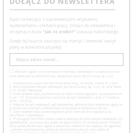
DOŁĄCZ DO NEWSLETTERA
Bądź na bieżąco z najciekawszymi artykułami,
wydarzeniami i ofertami pracy. Dołącz do newslettera i
otrzymaj e-book
"Jak to zrobić?"
Łukasza Kalicińskiego.
Dzięki tej książce nauczysz się marzyć i zmieniać swoje
plany w konkretne projekty.
Wyrażam zgodę na otrzymywanie informacji handlowych na podany przeze
mnie adres poczty elektronicznej, wysyłanych przez Kerris Group Sp. z o.o.
1. Przetwarzamy wyłącznie Pani/Pana adres imię, nazwisko, numer IP, e-mail.
2. Administratorem danych osobowych jest Kerris Group Sp. z o.o., al. Jana Pawła
II 27, 00-867 Warszawa.
3. Dane osobowe będą przetwarzane w celach marketingowych, na podstawie art.
6 ust. 1 lit. f) rozporządzenia o ochronie danych osobowych z dnia 27 kwietnia
2016 r. (RODO).
4. Podanie danych osobowych jest dobrowolne, jednakże brak wyrażenia zgody na
przetwarzanie danych uniemożliwia otrzymywanie wiadomości od nas.
5. Dane osobowe będą przechowywane przez okres do dnia wypisania się
Pani/Pana z newslettera.
6. Przysługuje Panu/Pani prawo żądania dostępu do treści danych osobowych, ich
sprostowania, usunięcia oraz prawo do ograniczenia ich przetwarzania. Ponadto
także prawo do cofnięcia zgody w dowolnym momencie bez wpływu na zgodność
z prawem przetwarzania, prawo do przenoszenia danych oraz prawo do
wniesienia sprzeciwu wobec przetwarzania danych osobowych,