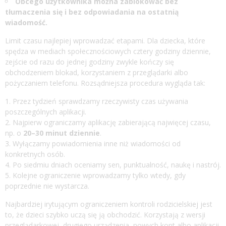
Obcego użytkownika można zablokować bez
tłumaczenia się i bez odpowiadania na ostatnią
wiadomość.
Limit czasu najlepiej wprowadzać etapami. Dla dziecka, które
spędza w mediach społecznościowych cztery godziny dziennie,
zejście od razu do jednej godziny zwykle kończy się
obchodzeniem blokad, korzystaniem z przeglądarki albo
pożyczaniem telefonu. Rozsądniejsza procedura wygląda tak:
Przez tydzień sprawdzamy rzeczywisty czas używania
poszczególnych aplikacji.
Najpierw ograniczamy aplikację zabierającą najwięcej czasu,
np. o
20–30 minut dziennie
.
Wyłączamy powiadomienia inne niż wiadomości od
konkretnych osób.
Po siedmiu dniach oceniamy sen, punktualność, naukę i nastrój.
Kolejne ograniczenie wprowadzamy tylko wtedy, gdy
poprzednie nie wystarcza.
Najbardziej irytującym ograniczeniem kontroli rodzicielskiej jest
to, że dzieci szybko uczą się ją obchodzić. Korzystają z wersji
przeglądarkowej, drugiego urządzenia, nowych kont albo aplikacji