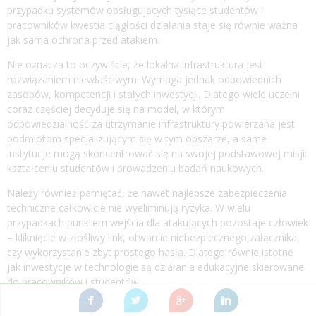
przypadku systemów obsługujących tysiące studentów i
pracowników kwestia ciągłości działania staje się równie ważna
jak sama ochrona przed atakiem.
Nie oznacza to oczywiście, że lokalna infrastruktura jest
rozwiązaniem niewłaściwym. Wymaga jednak odpowiednich
zasobów, kompetencji i stałych inwestycji. Dlatego wiele uczelni
coraz częściej decyduje się na model, w którym
odpowiedzialność za utrzymanie infrastruktury powierzana jest
podmiotom specjalizującym się w tym obszarze, a same
instytucje mogą skoncentrować się na swojej podstawowej misji:
kształceniu studentów i prowadzeniu badań naukowych.
Należy również pamiętać, że nawet najlepsze zabezpieczenia
techniczne całkowicie nie wyeliminują ryzyka. W wielu
przypadkach punktem wejścia dla atakujących pozostaje człowiek
– kliknięcie w złośliwy link, otwarcie niebezpiecznego załącznika
czy wykorzystanie zbyt prostego hasła. Dlatego równie istotne
jak inwestycje w technologie są działania edukacyjne skierowane
do pracowników i studentów.
Cyfryzacja szkolnictwa wyższego będzie postępować, ponieważ