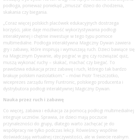
podłoga, ponieważ poniekąd „zmusza” dzieci do chodzenia,
skakania czy biegania.
„Coraz więcej polskich placówek edukacyjnych dostrzega
korzyści, jakie daje możliwość wykorzystywania podłogi
interaktywnej i chętnie inwestuje w tego typu pomoce
multimedialne. Podłoga interaktywna Magiczny Dywan zawiera
gry i zabawy, które inspirują i wymuszają ruch. Dzieci bawiące się
na Magicznym Dywanie, aby pograć w grę czy rozwiązać quiz,
muszą wykonać ruchy – skakać, machać czy biegać. To
prawdziwa edukacja przez zabawę i ruch, którego tak bardzo
brakuje polskim nastolatkom.” – mówi Piotr Treszczotko,
wiceprezes zarządu firmy Funtronic, polskiego producenta i
dystrybutora podłogi interaktywnej Magiczny Dywan.
Nauka przez ruch i zabawę
Co więcej, zabawa i edukacja za pomocą podłogi multimedialnej
integruje uczniów. Sprawia, że dzieci mają poczucie
przynależności do grupy, dlatego warto zachęcać je do
współpracy nie tylko podczas lekcji. Rówieśnicy wspólnie
doświadczają wirtualnej rzeczywistości, ale w świecie realnym.