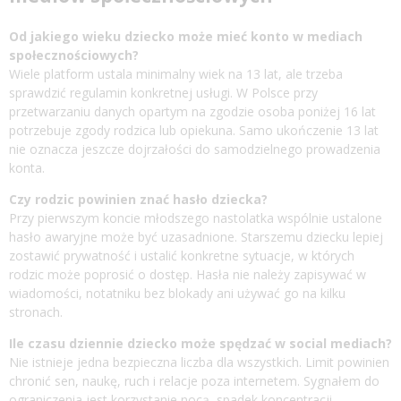
Od jakiego wieku dziecko może mieć konto w mediach
społecznościowych?
Wiele platform ustala minimalny wiek na 13 lat, ale trzeba
sprawdzić regulamin konkretnej usługi. W Polsce przy
przetwarzaniu danych opartym na zgodzie osoba poniżej 16 lat
potrzebuje zgody rodzica lub opiekuna. Samo ukończenie 13 lat
nie oznacza jeszcze dojrzałości do samodzielnego prowadzenia
konta.
Czy rodzic powinien znać hasło dziecka?
Przy pierwszym koncie młodszego nastolatka wspólnie ustalone
hasło awaryjne może być uzasadnione. Starszemu dziecku lepiej
zostawić prywatność i ustalić konkretne sytuacje, w których
rodzic może poprosić o dostęp. Hasła nie należy zapisywać w
wiadomości, notatniku bez blokady ani używać go na kilku
stronach.
Ile czasu dziennie dziecko może spędzać w social mediach?
Nie istnieje jedna bezpieczna liczba dla wszystkich. Limit powinien
chronić sen, naukę, ruch i relacje poza internetem. Sygnałem do
ograniczenia jest korzystanie nocą, spadek koncentracji,