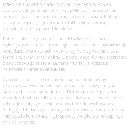
Dziecko nie powinno płacić, wysyłać kolejnego zdjęcia ani
próbować „dogadać się” ze sprawcą. Uległość zazwyczaj nie
kończy żądań — pokazuje jedynie, że szantaż działa. Materiał
należy zabezpieczyć, przerwać kontakt i zgłosić sprawę
dorosłemu oraz odpowiednim służbom.
Potencjalnie nielegalne treści przedstawiające seksualne
wykorzystywanie dzieci można zgłaszać do zespołu
Dyżurnet.pl
,
który działa w strukturach NASK i przyjmuje zgłoszenia przez
formularz, e-mail oraz infolinię. Dziecko może również skorzystać
z całodobowego telefonu zaufania
116 111
, a rodzic lub
nauczyciel z numeru
800 100 100
.
Cyberprzemoc często nie zaczyna się od anonimowego
użytkownika. Bywa przedłużeniem konfliktu z klasy, drużyny
sportowej albo grupy znajomych. Dlatego po zabezpieczeniu
dowodów trzeba ustalić, czy sprawa dotyczy uczniów tej samej
szkoły. Jeśli tak, zgłoszenie powinno trafić do wychowawcy,
pedagoga lub dyrektora. Nie wystarczy powiedzieć dziecku, żeby
„nie czytało komentarzy”, gdy sprawcy spotykają je następnego
dnia na korytarzu.