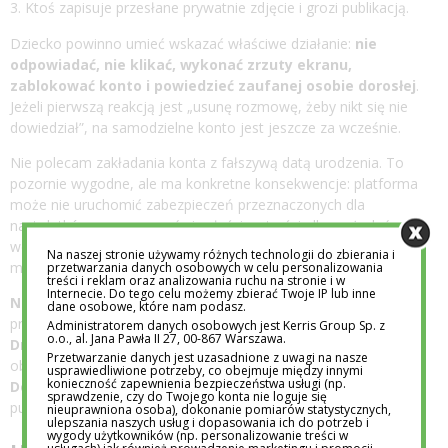
Ktoś zapisuje przesłane prywatnie zdjęcie i grozi publikacją.
Dziecko powinno umieć wskazać właściwe działanie:
nie
odpowiadać, nie klikać, wykonać zrzuty ekranu,
zablokować konto i powiedzieć zaufanej osobie dorosłej
.
Jeżeli pierwszą reakcją jest „usunę rozmowę, żeby nikt się nie
dowiedział”, na samodzielne konto jest jeszcze za wcześnie.
Nie polecam zakładania konta z fałszywą datą urodzenia. To
pozornie wygodne, ale ma konkretne konsekwencje: platforma
może nie uruchomić zabezpieczeń przeznaczonych dla
nastolatków, proponować niewłaściwe treści albo zażądać
weryfikacji wieku i ograniczyć konto. Rodzic traci wtedy
Na naszej stronie używamy różnych technologii do zbierania i
możliwość uczciwego ustawienia nadzoru.
przetwarzania danych osobowych w celu personalizowania
treści i reklam oraz analizowania ruchu na stronie i w
Internecie. Do tego celu możemy zbierać Twoje IP lub inne
Najwyższy priorytet:
prawdziwa data urodzenia, konto
dane osobowe, które nam podasz.
prywatne i zatwierdzanie obserwujących.
Administratorem danych osobowych jest Kerris Group Sp. z
o.o., al. Jana Pawła II 27, 00-867 Warszawa.
Drugi krok:
wyłączenie lokalizacji i ograniczenie wiadomości od
Przetwarzanie danych jest uzasadnione z uwagi na nasze
obcych.
usprawiedliwione potrzeby, co obejmuje między innymi
konieczność zapewnienia bezpieczeństwa usługi (np.
Dopiero później:
negocjowanie czasu korzystania i zakresu
sprawdzenie, czy do Twojego konta nie loguje się
publikowanych treści.
nieuprawniona osoba), dokonanie pomiarów statystycznych,
ulepszania naszych usług i dopasowania ich do potrzeb i
wygody użytkowników (np. personalizowanie treści w