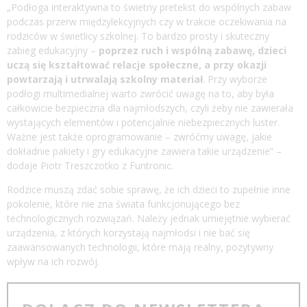
„Podłoga interaktywna to świetny pretekst do wspólnych zabaw
podczas przerw międzylekcyjnych czy w trakcie oczekiwania na
rodziców w świetlicy szkolnej. To bardzo prosty i skuteczny
zabieg edukacyjny –
poprzez ruch i wspólną zabawę, dzieci
uczą się kształtować relacje społeczne, a przy okazji
powtarzają i utrwalają szkolny materiał
. Przy wyborze
podłogi multimedialnej warto zwrócić uwagę na to, aby była
całkowicie bezpieczna dla najmłodszych, czyli żeby nie zawierała
wystających elementów i potencjalnie niebezpiecznych luster.
Ważne jest także oprogramowanie – zwróćmy uwagę, jakie
dokładnie pakiety i gry edukacyjne zawiera takie urządzenie” –
dodaje Piotr Treszczotko z Funtronic.
Rodzice muszą zdać sobie sprawę, że ich dzieci to zupełnie inne
pokolenie, które nie zna świata funkcjonującego bez
technologicznych rozwiązań. Należy jednak umiejętnie wybierać
urządzenia, z których korzystają najmłodsi i nie bać się
zaawansowanych technologii, które mają realny, pozytywny
wpływ na ich rozwój.