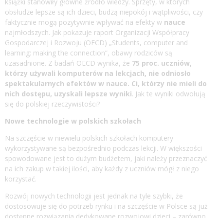
książki stanowiły główne źródło wiedzy. Sprzęty, w których
obsłudze lepsze są ich dzieci, budzą niepokój i wątpliwości, czy
faktycznie mogą pozytywnie wpływać na efekty w
nauce
najmłodszych. Jak pokazuje raport Organizacji Współpracy
Gospodarczej i Rozwoju (OECD) „Students, computer and
learning: making the connection”, obawy rodziców są
uzasadnione. Z badań OECD wynika, że
75 proc. uczniów,
którzy używali komputerów na lekcjach, nie odniosło
spektakularnych efektów w nauce. Ci, którzy nie mieli do
nich dostępu, uzyskali lepsze wyniki
. Jak te wyniki odwołują
się do polskiej rzeczywistości?
Nowe technologie w polskich szkołach
Na szczęście w niewielu polskich szkołach komputery
wykorzystywane są bezpośrednio podczas lekcji. W większości
spowodowane jest to dużym budżetem, jaki należy przeznaczyć
na ich zakup w takiej ilości, aby każdy z uczniów mógł z niego
korzystać.
Rozwój nowych technologii jest jednak na tyle szybki, że
dostosowuje się do potrzeb rynku i na szczęście w Polsce są już
dostępne rozwiązania dedykowane rozwojowi dzieci – zarówno