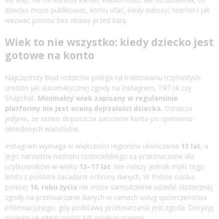
dziecko może publikować, komu ufać, kiedy odłożyć telefon i jak
wezwać pomoc bez obawy przed karą.
Wiek to nie wszystko: kiedy dziecko jest
gotowe na konto
Najczęstszy błąd rodziców polega na traktowaniu trzynastych
urodzin jak automatycznej zgody na Instagram, TikTok czy
Snapchat.
Minimalny wiek zapisany w regulaminie
platformy nie jest oceną dojrzałości dziecka.
Oznacza
jedynie, że serwis dopuszcza założenie konta po spełnieniu
określonych warunków.
Instagram wymaga w większości regionów ukończenia
13 lat
, a
jego narzędzia nadzoru rodzicielskiego są przeznaczone dla
użytkowników w wieku
13–17 lat
. Nie należy jednak mylić tego
limitu z polskimi zasadami ochrony danych. W Polsce osoba
poniżej
16. roku życia
nie może samodzielnie udzielić skutecznej
zgody na przetwarzanie danych w ramach usług społeczeństwa
informacyjnego, gdy podstawą przetwarzania jest zgoda. Decyzję
podejmuje wtedy rodzic lub opiekun prawny.