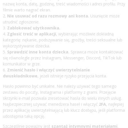
nazwę konta, datę, godzinę, treść wiadomości i adres profilu. Przy
filmie warto nagrać ekran.
Nie usuwać od razu rozmowy ani konta.
Usunięcie może
utrudnić zgłoszenie.
Zablokować użytkownika.
Zgłosić treść w aplikacji
, wybierając możliwie dokładną
kategorię: nękanie, podszywanie się, groźby, treści seksualne lub
wykorzystywanie dziecka.
Sprawdzić inne konta dziecka.
Sprawca może kontaktować
się równolegle przez Instagram, Messenger, Discord, TikTok lub
komunikator w grze.
Zmienić hasło i włączyć uwierzytelnianie
dwuskładnikowe
, jeżeli istnieje ryzyko przejęcia konta.
Hasło powinno być unikalne. Nie należy używać tego samego
zestawu do poczty, Instagrama i platformy z grami. Przejęcie
skrzynki e-mail pozwala zresetować hasła do wielu innych usług.
Najbezpieczniej używać menedżera haseł i włączyć
2FA
, najlepiej
przez aplikację uwierzytelniającą lub klucz dostępu, jeśli platforma
udostępnia taką opcję.
Szczególnie poważny jest
szantaż intymnymi materiałami
.