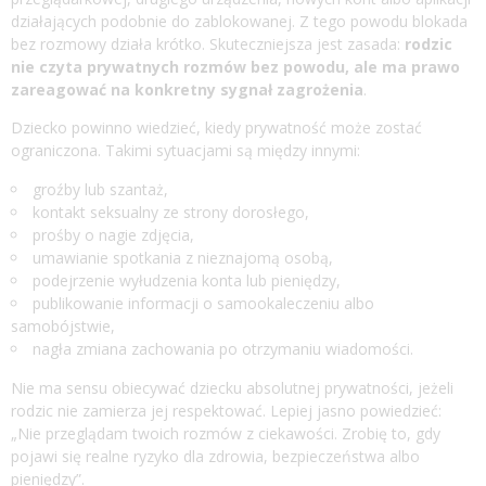
działających podobnie do zablokowanej. Z tego powodu blokada
bez rozmowy działa krótko. Skuteczniejsza jest zasada:
rodzic
nie czyta prywatnych rozmów bez powodu, ale ma prawo
zareagować na konkretny sygnał zagrożenia
.
Dziecko powinno wiedzieć, kiedy prywatność może zostać
ograniczona. Takimi sytuacjami są między innymi:
groźby lub szantaż,
kontakt seksualny ze strony dorosłego,
prośby o nagie zdjęcia,
umawianie spotkania z nieznajomą osobą,
podejrzenie wyłudzenia konta lub pieniędzy,
publikowanie informacji o samookaleczeniu albo
samobójstwie,
nagła zmiana zachowania po otrzymaniu wiadomości.
Nie ma sensu obiecywać dziecku absolutnej prywatności, jeżeli
rodzic nie zamierza jej respektować. Lepiej jasno powiedzieć:
„Nie przeglądam twoich rozmów z ciekawości. Zrobię to, gdy
pojawi się realne ryzyko dla zdrowia, bezpieczeństwa albo
pieniędzy”.