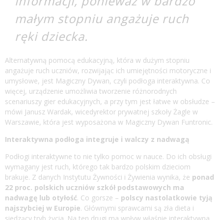
informacji, ponieważ w bardzo
małym stopniu angażuje ruch
ręki dziecka.
Alternatywną pomocą edukacyjną, która w dużym stopniu
angażuje ruch uczniów, rozwijając ich umiejętności motoryczne i
umysłowe, jest Magiczny Dywan, czyli podłoga interaktywna. Co
więcej, urządzenie umożliwia tworzenie różnorodnych
scenariuszy gier edukacyjnych, a przy tym jest łatwe w obsłudze –
mówi Janusz Wardak, wicedyrektor prywatnej szkoły Żagle w
Warszawie, która jest wyposażona w Magiczny Dywan Funtronic.
Interaktywna podłoga integruje i walczy z nadwagą
Podłogi interaktywne to nie tylko pomoc w nauce. Do ich obsługi
wymagany jest ruch, którego tak bardzo polskim dzieciom
brakuje. Z danych Instytutu Żywności i Żywienia wynika, że
ponad
22 proc. polskich uczniów szkół podstawowych ma
nadwagę lub otyłość
. Co gorsze –
polscy nastolatkowie tyją
najszybciej w Europie
. Głównymi sprawcami są zła dieta i
siedzący tryb życia. Na ten drugi ma wpływ właśnie interaktywna