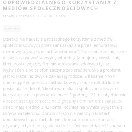
ODPOWIEDZIALNEGO KORZYSTANIA Z
MEDIÓW SPOŁECZNOŚCIOWYCH
REDAKCJA EDUTORIAL.PL
28 LIP 2026
EDUTECH
Dziecko nie nauczy się rozsądnego korzystania z mediów
społecznościowych przez sam zakaz ani przez jednorazową
rozmowę o „zagrożeniach w internecie”. Potrzebuje zasad, które
da się zastosować w zwykły wtorek: gdy znajomy wysyła link,
ktoś prosi o zdjęcie, film nieoczekiwanie zdobywa tysiąc
wyświetleń albo telefon zaczyna zabierać sen. Skala problemu
jest większa, niż zwykle zakładają rodzice. Z badania NASK
obejmującego polskich nastolatków wynika, że młodzi ludzie
posiadają średnio 6,5 konta w mediach społecznościowych i
korzystają z nich przeciętnie przez 3 godziny i 23 minuty dziennie.
Rodzice szacują ten czas na 2 godziny i 6 minut oraz sądzą, że
dzieci mają średnio 3,42 konta. Różnica nie wynika wyłącznie z
ukrywania telefonu. Dorośli często nie wiedzą o kontach
dodatkowych, profilach do gier, komunikatorach i kontach
używanych tylko do oglądania treści. Odpowiedzialność zaczyna
się więc nie od kontroli każdej wiadomości, ale od ustalenia, co