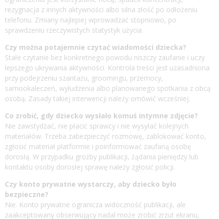
rezygnacja z innych aktywności albo silna złość po odłożeniu
telefonu. Zmiany najlepiej wprowadzać stopniowo, po
sprawdzeniu rzeczywistych statystyk użycia.
Czy można potajemnie czytać wiadomości dziecka?
Stałe czytanie bez konkretnego powodu niszczy zaufanie i uczy
lepszego ukrywania aktywności. Kontrola treści jest uzasadniona
przy podejrzeniu szantażu, groomingu, przemocy,
samookaleczeń, wyłudzenia albo planowanego spotkania z obcą
osobą. Zasady takiej interwencji należy omówić wcześniej.
Co zrobić, gdy dziecko wysłało komuś intymne zdjęcie?
Nie zawstydzać, nie płacić sprawcy i nie wysyłać kolejnych
materiałów. Trzeba zabezpieczyć rozmowę, zablokować konto,
zgłosić materiał platformie i poinformować zaufaną osobę
dorosłą. W przypadku groźby publikacji, żądania pieniędzy lub
kontaktu osoby dorosłej sprawę należy zgłosić policji.
Czy konto prywatne wystarczy, aby dziecko było
bezpieczne?
Nie. Konto prywatne ogranicza widoczność publikacji, ale
zaakceptowany obserwujący nadal może zrobić zrzut ekranu,