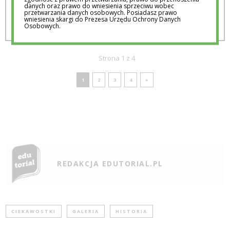
danych oraz prawo do wniesienia sprzeciwu wobec
przetwarzania danych osobowych. Posiadasz prawo
wniesienia skargi do Prezesa Urzędu Ochrony Danych
Osobowych.
Strona 1 z 4
1
2
3
4
»
REDAKCJA EDUTORIAL.PL
CIEKAWOSTKI
GALERIA
HISTORIA