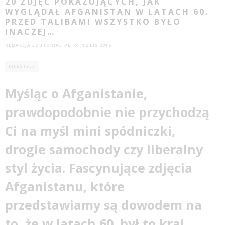
20 ZDJĘĆ POKAZUJĄCYCH, JAK
WYGLĄDAŁ AFGANISTAN W LATACH 60.
PRZED TALIBAMI WSZYSTKO BYŁO
INACZEJ…
REDAKCJA EDUTORIAL.PL
12 LIS 2016
LIFESTYLE
Myśląc o Afganistanie,
prawdopodobnie nie przychodzą
Ci na myśl mini spódniczki,
drogie samochody czy liberalny
styl życia. Fascynujące zdjęcia
Afganistanu, które
przedstawiamy są dowodem na
to, że w latach 60. był to kraj