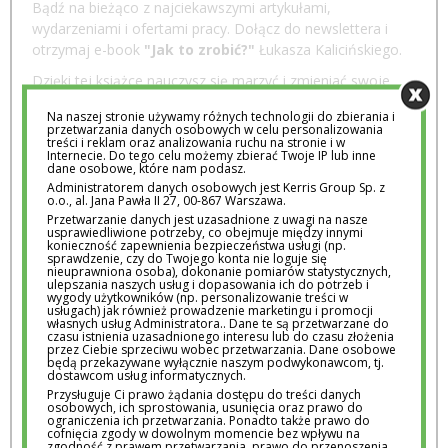
Bądź na bieżąco z najciekawszymi artykułami,
wydarzeniami i ofertami pracy. Dołącz do newslettera i
otrzymaj e-book
"Jak to zrobić?"
Łukasza Kalicińskiego.
Dzięki tej książce nauczysz się marzyć i zmieniać swoje
plany w konkretne projekty.
Na naszej stronie używamy różnych technologii do zbierania i
przetwarzania danych osobowych w celu personalizowania
treści i reklam oraz analizowania ruchu na stronie i w
Internecie. Do tego celu możemy zbierać Twoje IP lub inne
dane osobowe, które nam podasz.
Wyrażam zgodę na otrzymywanie informacji handlowych na podany przeze
Administratorem danych osobowych jest Kerris Group Sp. z
o.o., al. Jana Pawła II 27, 00-867 Warszawa.
mnie adres poczty elektronicznej, wysyłanych przez Kerris Group Sp. z o.o.
Przetwarzanie danych jest uzasadnione z uwagi na nasze
1. Przetwarzamy wyłącznie Pani/Pana adres imię, nazwisko, numer IP, e-mail.
usprawiedliwione potrzeby, co obejmuje między innymi
2. Administratorem danych osobowych jest Kerris Group Sp. z o.o., al. Jana Pawła
konieczność zapewnienia bezpieczeństwa usługi (np.
II 27, 00-867 Warszawa.
sprawdzenie, czy do Twojego konta nie loguje się
3. Dane osobowe będą przetwarzane w celach marketingowych, na podstawie art.
nieuprawniona osoba), dokonanie pomiarów statystycznych,
6 ust. 1 lit. f) rozporządzenia o ochronie danych osobowych z dnia 27 kwietnia
ulepszania naszych usług i dopasowania ich do potrzeb i
2016 r. (RODO).
4. Podanie danych osobowych jest dobrowolne, jednakże brak wyrażenia zgody na
wygody użytkowników (np. personalizowanie treści w
przetwarzanie danych uniemożliwia otrzymywanie wiadomości od nas.
usługach) jak również prowadzenie marketingu i promocji
5. Dane osobowe będą przechowywane przez okres do dnia wypisania się
własnych usług Administratora.. Dane te są przetwarzane do
Pani/Pana z newslettera.
czasu istnienia uzasadnionego interesu lub do czasu złożenia
6. Przysługuje Panu/Pani prawo żądania dostępu do treści danych osobowych, ich
przez Ciebie sprzeciwu wobec przetwarzania. Dane osobowe
sprostowania, usunięcia oraz prawo do ograniczenia ich przetwarzania. Ponadto
będą przekazywane wyłącznie naszym podwykonawcom, tj.
także prawo do cofnięcia zgody w dowolnym momencie bez wpływu na zgodność
dostawcom usług informatycznych.
z prawem przetwarzania, prawo do przenoszenia danych oraz prawo do
wniesienia sprzeciwu wobec przetwarzania danych osobowych,
Przysługuje Ci prawo żądania dostępu do treści danych
7. Posiada Pan/Pani prawo wniesienia skargi do Prezesa Urzędu Ochrony Danych
osobowych, ich sprostowania, usunięcia oraz prawo do
Osobowych.
ograniczenia ich przetwarzania. Ponadto także prawo do
8. Dane osobowe będą przekazywane wyłącznie naszym podwykonawcom, tj.
cofnięcia zgody w dowolnym momencie bez wpływu na
dostawcom usług informatycznych.
zgodność z prawem przetwarzania, prawo do przenoszenia