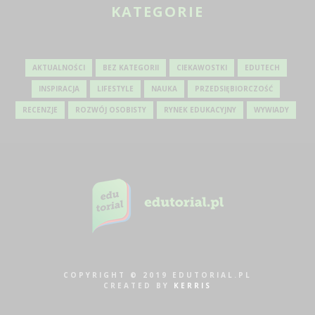
KATEGORIE
AKTUALNOŚCI
BEZ KATEGORII
CIEKAWOSTKI
EDUTECH
INSPIRACJA
LIFESTYLE
NAUKA
PRZEDSIĘBIORCZOŚĆ
RECENZJE
ROZWÓJ OSOBISTY
RYNEK EDUKACYJNY
WYWIADY
COPYRIGHT © 2019 EDUTORIAL.PL
CREATED BY
KERRIS