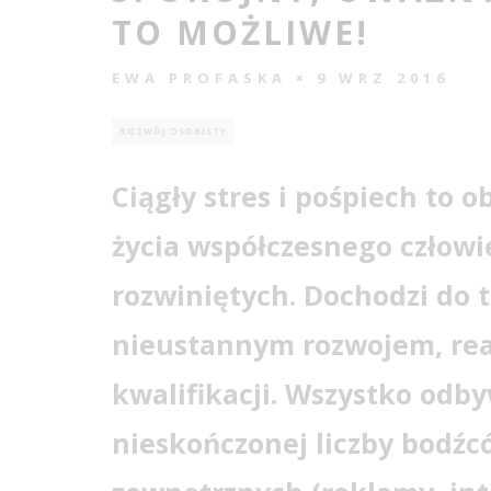
TO MOŻLIWE!
EWA PROFASKA
9 WRZ 2016
ROZWÓJ OSOBISTY
Ciągły stres i pośpiech to 
życia współczesnego człow
rozwiniętych. Dochodzi do 
nieustannym rozwojem, rea
kwalifikacji. Wszystko odb
nieskończonej liczby bodź