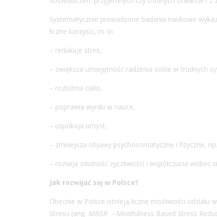
doświadczeń: przyjemnych czy trudnych otwarcie i z 
Systematycznie prowadzone badania naukowe wykazuj
liczne korzyści, m. in.
– redukuje stres,
– zwiększa umiejętność radzenia sobie w trudnych sy
– rozluźnia ciało,
– poprawia wyniki w nauce,
– uspokaja umysł,
– zmniejsza objawy psychosomatyczne i fizyczne, np.
– rozwija zdolność życzliwości i współczucia wobec sie
Jak rozwijać się w Polsce?
Obecnie w Polsce istnieją liczne możliwości udziału 
Stresu (ang.
MBSR –
Mindfulness Based Stress Reduc