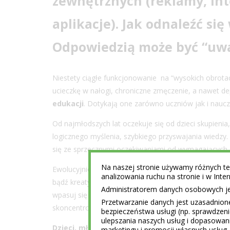
zewnętrznych (reklamy, inte
aplikacje). Jak odnaleźć si
Odpowiedzią może być “uwa
Niestety ciągłe funkcjonowanie na “wysokich obrota
ucieczkę w nałogi, chroniczne zmęczenie, a nawet 
edukacji
. Dotykają one zarówno uczniów jak i nauczy
Od najmłodszych lat oczekuje się od dzieci skupienia
logicznego myślenia, szybkiego przyswajania wiedzy.
się ze sprzecznymi oczekiwaniami od wymagających 
Na naszej stronie używamy różnych tec
Ewolucyjnie trudno nam się przystosować do narzuc
analizowania ruchu na stronie i w Int
bądź kreatywny, rozwijaj się, ALE… usiądź, uspokój si
Administratorem danych osobowych jest
wpasuj się w klucz odpowiedzi”. Jednak umysł często „
Przetwarzanie danych jest uzasadnion
skoncentrować, skupić a tym bardziej efektywnie u
bezpieczeństwa usługi (np. sprawdzen
ulepszania naszych usług i dopasowani
Dzieci, młodzież, studenci – czy to ich w ogóle 
marketingu i promocji własnych usług 