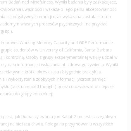
trum Badań nad Mindfulness. Wyniki badania były zaskakujące,
aktykowania uważności i wskazało jego pełną akceptowalność.
nia się negatywnych emocji oraz wykazana została istotna
świadomym własnych procesów psychicznych, na przykład
 itp.).
ing Improves Working Memory Capacity and GRE Performance
upie studentów w University of California, Santa Barbara.
 i kontrolną. Osoby z grupy eksperymentalnej wzięły udział w
trzymała informację i wskazania nt. zdrowego żywienia. Wyniki
 relatywnie krótki okres czasu (2 tygodnie praktyk) u
a i wykorzystania zdobytych informacji (wzrost pamięci
ysłu (task-unrelated thought) przez co uzyskiwali oni lepsze
osunku do grupy kontrolnej.
ą jest, jak tłumaczy twórca Jon Kabat-Zinn jest szczególnym
wanej na bieżącą chwilę. Polega na przyjmowaniu wszystkich