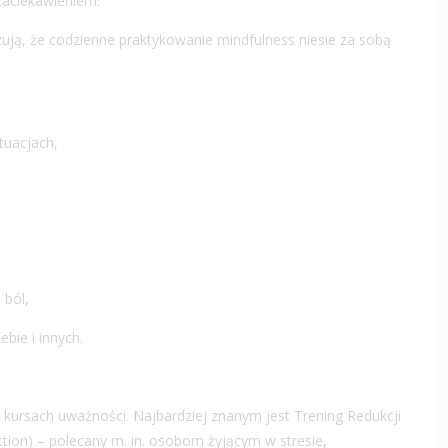
zaciekawieniem.
ą, że codzienne praktykowanie mindfulness niesie za sobą
tuacjach,
 ból,
bie i innych.
w kursach uważności. Najbardziej znanym jest Trening Redukcji
tion) – polecany m. in. osobom żyjącym w stresie,