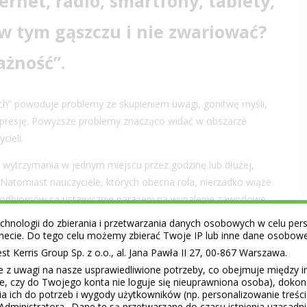
rnet, radio, smartfony, tablety,
ę w tym gąszczu i nie zwariować?
żność”.
ch” powoduje problemy ze skupieniem uwagi, gonitwę myśli,
depresję. Powyższe problemy znacząco widać w obszarze
cieli.
, wytrzymania w jednym miejscu przez godzinę lub dłużej,
 Natomiast nauczyciele, których obecna rola, nierzadko wiąże
odbiorców są ustawicznie narażeni na wypalenie zawodowe.
hnologii do zbierania i przetwarzania danych osobowych w celu perso
onego tempa życia i sprzecznych wymagań: “Chłoń wszystko,
ernecie. Do tego celu możemy zbierać Twoje IP lub inne dane osobow
ę, wycisz, nie przeszkadzaj, grzecznie wykonaj zadanie i
 Kerris Group Sp. z o.o., al. Jana Pawła II 27, 00-867 Warszawa.
buntuje się” i ulega rozproszeniu. Coraz trudniej się
e z uwagi na nasze usprawiedliwione potrzeby, co obejmuje między 
czyć. Do tego potrzeba nam spokoju wewnętrznego.
ie, czy do Twojego konta nie loguje się nieuprawniona osoba), doko
a ich do potrzeb i wygody użytkowników (np. personalizowanie treśc
dotyczy?
Administratora.. Dane te są przetwarzane do czasu istnienia uzasadn