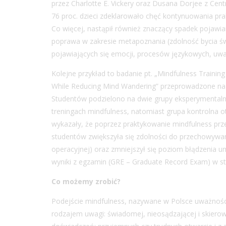
przez Charlotte E. Vickery oraz Dusana Dorjee z Cen
76 proc. dzieci zdeklarowało chęć kontynuowania pr
Co więcej, nastąpił również znaczący spadek pojawia
poprawa w zakresie metapoznania (zdolność bycia 
pojawiających się emocji, procesów językowych, uwagi
Kolejne przykład to badanie pt. „Mindfulness Train
While Reducing Mind Wandering” przeprowadzone na gr
Studentów podzielono na dwie grupy eksperymentalną
treningach mindfulness, natomiast grupa kontrolna o
wykazały, że poprzez praktykowanie mindfulness przez
studentów zwiększyła się zdolności do przechowywani
operacyjnej) oraz zmniejszył się poziom błądzenia um
wyniki z egzamin (GRE – Graduate Record Exam) w st
Co możemy zrobić?
Podejście mindfulness, nazywane w Polsce uważności
rodzajem uwagi: świadomej, nieosądzającej i skiero