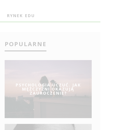
J
RYNEK EDU
POPULARNE
PSYCHOLOGIA UCZUĆ. JAK
MĘŻCZYŹNI OKAZUJĄ
ZAUROCZENIE?