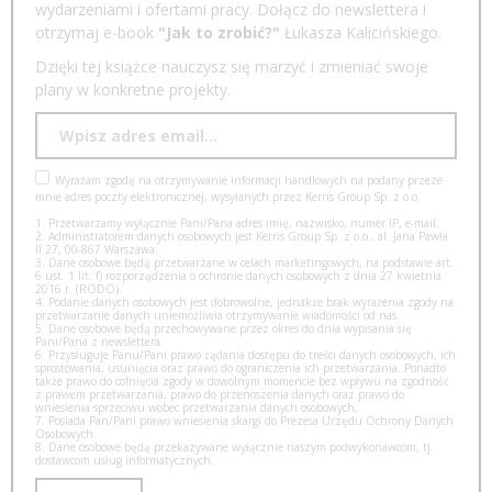
wydarzeniami i ofertami pracy. Dołącz do newslettera i
otrzymaj e-book
"Jak to zrobić?"
Łukasza Kalicińskiego.
Dzięki tej książce nauczysz się marzyć i zmieniać swoje
plany w konkretne projekty.
Wyrażam zgodę na otrzymywanie informacji handlowych na podany przeze
mnie adres poczty elektronicznej, wysyłanych przez Kerris Group Sp. z o.o.
1. Przetwarzamy wyłącznie Pani/Pana adres imię, nazwisko, numer IP, e-mail.
2. Administratorem danych osobowych jest Kerris Group Sp. z o.o., al. Jana Pawła
II 27, 00-867 Warszawa.
3. Dane osobowe będą przetwarzane w celach marketingowych, na podstawie art.
6 ust. 1 lit. f) rozporządzenia o ochronie danych osobowych z dnia 27 kwietnia
2016 r. (RODO).
4. Podanie danych osobowych jest dobrowolne, jednakże brak wyrażenia zgody na
przetwarzanie danych uniemożliwia otrzymywanie wiadomości od nas.
5. Dane osobowe będą przechowywane przez okres do dnia wypisania się
Pani/Pana z newslettera.
6. Przysługuje Panu/Pani prawo żądania dostępu do treści danych osobowych, ich
sprostowania, usunięcia oraz prawo do ograniczenia ich przetwarzania. Ponadto
także prawo do cofnięcia zgody w dowolnym momencie bez wpływu na zgodność
z prawem przetwarzania, prawo do przenoszenia danych oraz prawo do
wniesienia sprzeciwu wobec przetwarzania danych osobowych,
7. Posiada Pan/Pani prawo wniesienia skargi do Prezesa Urzędu Ochrony Danych
Osobowych.
8. Dane osobowe będą przekazywane wyłącznie naszym podwykonawcom, tj.
dostawcom usług informatycznych.