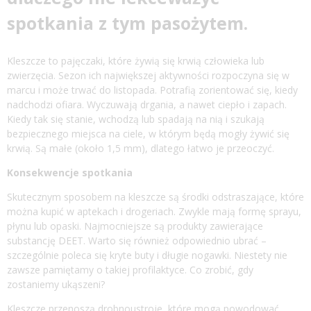
spotkania z tym pasożytem.
Kleszcze to pajęczaki, które żywią się krwią człowieka lub
zwierzęcia. Sezon ich największej aktywności rozpoczyna się w
marcu i może trwać do listopada. Potrafią zorientować się, kiedy
nadchodzi ofiara. Wyczuwają drgania, a nawet ciepło i zapach.
Kiedy tak się stanie, wchodzą lub spadają na nią i szukają
bezpiecznego miejsca na ciele, w którym będą mogły żywić się
krwią. Są małe (około 1,5 mm), dlatego łatwo je przeoczyć.
Konsekwencje spotkania
Skutecznym sposobem na kleszcze są środki odstraszające, które
można kupić w aptekach i drogeriach. Zwykle mają formę sprayu,
płynu lub opaski. Najmocniejsze są produkty zawierające
substancję DEET. Warto się również odpowiednio ubrać –
szczególnie poleca się kryte buty i długie nogawki. Niestety nie
zawsze pamiętamy o takiej profilaktyce. Co zrobić, gdy
zostaniemy ukąszeni?
Kleszcze przenoszą drobnoustroje, które mogą powodować