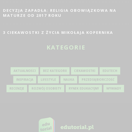
DECYZJA ZAPADŁA: RELIGIA OBOWIĄZKOWA NA
MATURZE OD 2017 ROKU
3 CIEKAWOSTKI Z ŻYCIA MIKOŁAJA KOPERNIKA
KATEGORIE
AKTUALNOŚCI
BEZ KATEGORII
CIEKAWOSTKI
EDUTECH
INSPIRACJA
LIFESTYLE
NAUKA
PRZEDSIĘBIORCZOŚĆ
RECENZJE
ROZWÓJ OSOBISTY
RYNEK EDUKACYJNY
WYWIADY