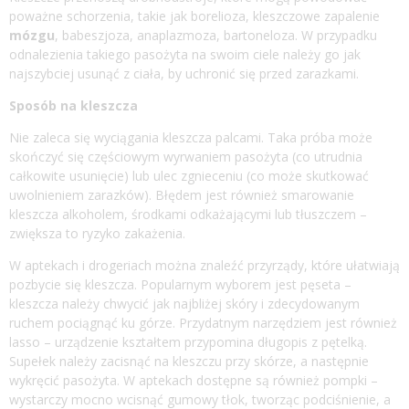
poważne schorzenia, takie jak borelioza, kleszczowe zapalenie
mózgu
, babeszjoza, anaplazmoza, bartoneloza. W przypadku
odnalezienia takiego pasożyta na swoim ciele należy go jak
najszybciej usunąć z ciała, by uchronić się przed zarazkami.
Sposób na kleszcza
Nie zaleca się wyciągania kleszcza palcami. Taka próba może
skończyć się częściowym wyrwaniem pasożyta (co utrudnia
całkowite usunięcie) lub ulec zgnieceniu (co może skutkować
uwolnieniem zarazków). Błędem jest również smarowanie
kleszcza alkoholem, środkami odkażającymi lub tłuszczem –
zwiększa to ryzyko zakażenia.
W aptekach i drogeriach można znaleźć przyrządy, które ułatwiają
pozbycie się kleszcza. Popularnym wyborem jest pęseta –
kleszcza należy chwycić jak najbliżej skóry i zdecydowanym
ruchem pociągnąć ku górze. Przydatnym narzędziem jest również
lasso – urządzenie kształtem przypomina długopis z pętelką.
Supełek należy zacisnąć na kleszczu przy skórze, a następnie
wykręcić pasożyta. W aptekach dostępne są również pompki –
wystarczy mocno wcisnąć gumowy tłok, tworząc podciśnienie, a