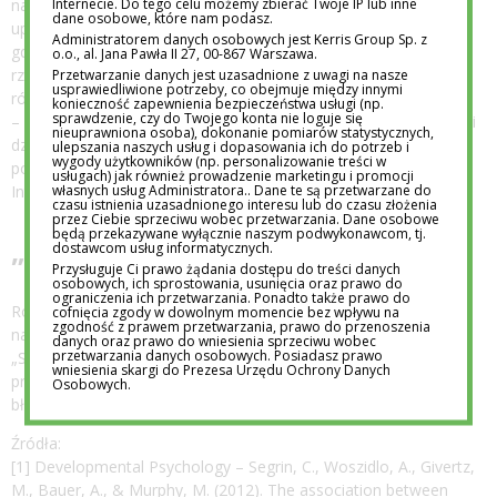
Internecie. Do tego celu możemy zbierać Twoje IP lub inne
nadopiekuńczość często przejawia się w stałym kontrolowaniu,
dane osobowe, które nam podasz.
uprzedzaniu każdej trudności i przejmowaniu inicjatywy tam,
Administratorem danych osobowych jest Kerris Group Sp. z
gdzie dziecko mogłoby spróbować samodzielnie. W takiej
o.o., al. Jana Pawła II 27, 00-867 Warszawa.
rzeczywistości nie ma miejsca na porażkę – a tym samym
Przetwarzanie danych jest uzasadnione z uwagi na nasze
usprawiedliwione potrzeby, co obejmuje między innymi
również na naukę, która z niej płynie.
konieczność zapewnienia bezpieczeństwa usługi (np.
sprawdzenie, czy do Twojego konta nie loguje się
– Rolą dorosłego nie jest usuwanie wszystkich przeszkód z drogi
nieuprawniona osoba), dokonanie pomiarów statystycznych,
dziecka, ale towarzyszenie mu w ich pokonywaniu –
ulepszania naszych usług i dopasowania ich do potrzeb i
wygody użytkowników (np. personalizowanie treści w
podsumowuje Anna Zięba, dyrektor przedszkola Academy
usługach) jak również prowadzenie marketingu i promocji
własnych usług Administratora.. Dane te są przetwarzane do
International Centrum
czasu istnienia uzasadnionego interesu lub do czasu złożenia
przez Ciebie sprzeciwu wobec przetwarzania. Dane osobowe
będą przekazywane wyłącznie naszym podwykonawcom, tj.
„Pozwól mi spróbować”
dostawcom usług informatycznych.
Przysługuje Ci prawo żądania dostępu do treści danych
osobowych, ich sprostowania, usunięcia oraz prawo do
ograniczenia ich przetwarzania. Ponadto także prawo do
Rozwój nie przebiega w idealnych warunkach, dlatego
cofnięcia zgody w dowolnym momencie bez wpływu na
zgodność z prawem przetwarzania, prawo do przenoszenia
najważniejsze zdanie, jakie dziecko może usłyszeć, brzmi:
danych oraz prawo do wniesienia sprzeciwu wobec
przetwarzania danych osobowych. Posiadasz prawo
„Spróbuj sam, jestem obok”. Wtedy nasza pociecha ma
wniesienia skargi do Prezesa Urzędu Ochrony Danych
przestrzeń, by doświadczać, sprawdzać i uczyć się na własnych
Osobowych.
błędach. A troska? To nie kontrola, tylko obecność.
Źródła:
[1] Developmental Psychology – Segrin, C., Woszidlo, A., Givertz,
M., Bauer, A., & Murphy, M. (2012). The association between