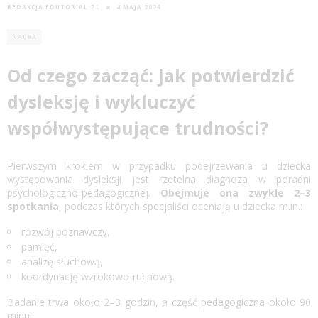
REDAKCJA EDUTORIAL.PL
4 MAJA 2026
NAUKA
Od czego zacząć: jak potwierdzić
dysleksję i wykluczyć
współwystępujące trudności?
Pierwszym krokiem w przypadku podejrzewania u dziecka
występowania dysleksji jest rzetelna diagnoza w poradni
psychologiczno-pedagogicznej.
Obejmuje ona zwykle 2–3
spotkania
, podczas których specjaliści oceniają u dziecka m.in.:
rozwój poznawczy,
pamięć,
analizę słuchową,
koordynację wzrokowo-ruchową.
Badanie trwa około 2–3 godzin, a część pedagogiczna około 90
minut.