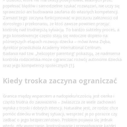
popełniać błędów i samodzielnie szukać rozwiązań, nie uczy się
sprawczości ani budowania zaufania do własnych kompetencji.
Zamiast tego zaczyna funkcjonować w poczuciu zależności od
dorosłego i przekonaniu, że ktoś zawsze powinien przejąć
kontrolę nad trudniejszą sytuacją. To bardzo subtelny proces, a
jego konsekwencje często stają się widoczne dopiero na
późniejszych etapach rozwoju dziecka – mówi Anna Zięba,
dyrektor przedszkola Academy International Centrum.
Badania nad tzw. „helicopter parenting” pokazują, że nadmierna
kontrola rodzicielska może ograniczać rozwój autonomii dziecka
oraz jego kompetencji społecznych [1].
Kiedy troska zaczyna ograniczać
Granica między wsparciem a nadopiekuńczością jest cienka i
często trudna do zauważenia – zwłaszcza że wiele zachowań
wynika z troski i dobrych intencji. Naturalne jest, że rodzic chce
pomóc dziecku w trudnej sytuacji, wesprzeć je po porażce czy
zadbać o jego bezpieczeństwo. Problem pojawia się jednak
wtedy, gdy wyręczanie, kontrolowanie i przewidywanie każdej