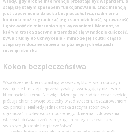
wtedy, gdy drobne interwencje przestają być wsparciem, a
stają się stałym sposobem funkcjonowania. Choć intencją
jest zapewnienie dziecku bezpieczeństwa, nadmierna
kontrola może ograniczać jego samodzielność, sprawczość
i gotowość do mierzenia się z wyzwaniami. Moment, w
którym troska zaczyna przeradzać się w nadopiekuńczość,
bywa trudny do uchwycenia – mimo że jej skutki często
stają się widoczne dopiero na późniejszych etapach
rozwoju dziecka.
Kokon bezpieczeństwa
Współczesne dzieci dorastają w świecie, który wielu dorosłym
wydaje się bardziej nieprzewidywalny i wymagający niż jeszcze
kilkanaście lat temu. Nic więc dziwnego, że rodzice coraz częściej
próbują chronić swoje pociechy przed stresem, rozczarowaniem
czy porażką. Niekiedy jednak troska zaczyna stopniowo
ograniczać możliwość samodzielnego działania i zdobywania
własnych doświadczeń, zamykając młodego człowieka w
swoistym „kokonie bezpieczeństwa”.
– Dziecko, które nie ma okazji podejmować własnych prób,