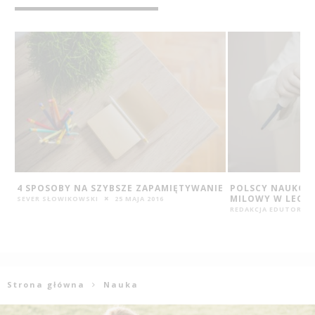
IE
POLSCY NAUKOWCY OGŁASZAJĄ KAMIEŃ
CO JEŚĆ ZIMĄ, 
MILOWY W LECZENIU CHORYCH NA RAKA
ODPORNOŚĆ I D
REDAKCJA EDUTORIAL.PL
12 GRU 2016
REDAKCJA EDUTORIAL
Strona główna
Nauka