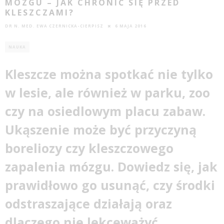
MÓZGU – JAK CHRONIĆ SIĘ PRZED
KLESZCZAMI?
DR N. MED. EWA CZERNICKA-CIERPISZ
6 MAJA 2016
NAUKA
Kleszcze można spotkać nie tylko
w lesie, ale również w parku, zoo
czy na osiedlowym placu zabaw.
Ukąszenie może być przyczyną
boreliozy czy kleszczowego
zapalenia
mózgu
. Dowiedz się, jak
prawidłowo go usunąć, czy środki
odstraszające działają oraz
dlaczego nie lekceważyć