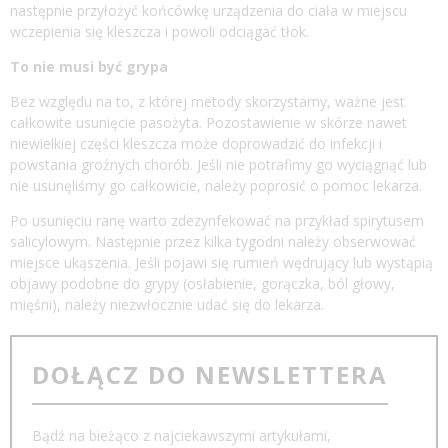
następnie przyłożyć końcówkę urządzenia do ciała w miejscu
wczepienia się kleszcza i powoli odciągać tłok.
To nie musi być grypa
Bez względu na to, z której metody skorzystamy, ważne jest
całkowite usunięcie pasożyta. Pozostawienie w skórze nawet
niewielkiej części kleszcza może doprowadzić do infekcji i
powstania groźnych chorób. Jeśli nie potrafimy go wyciągnąć lub
nie usunęliśmy go całkowicie, należy poprosić o pomoc lekarza.
Po usunięciu ranę warto zdezynfekować na przykład spirytusem
salicylowym. Następnie przez kilka tygodni należy obserwować
miejsce ukąszenia. Jeśli pojawi się rumień wędrujący lub wystąpią
objawy podobne do grypy (osłabienie, gorączka, ból głowy,
mięśni), należy niezwłocznie udać się do lekarza.
DOŁĄCZ DO NEWSLETTERA
Bądź na bieżąco z najciekawszymi artykułami,