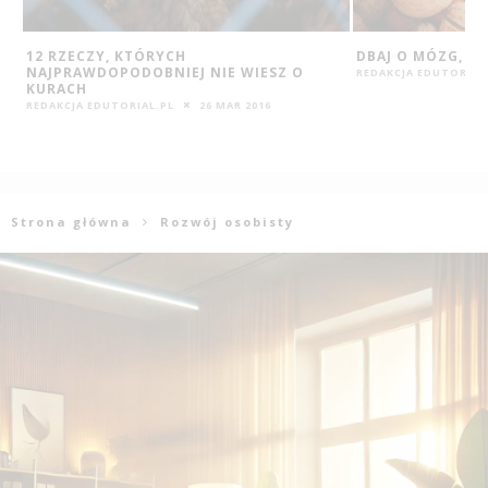
DBAJ O MÓZG, JEDZ ORZECHY!
GRY EDUKACYJNE
NA ROZWÓJ – RO
REDAKCJA EDUTORIAL.PL
10 GRU 2015
BARTOSIEWICZ
REDAKCJA EDUTORIAL
Strona główna
Rozwój osobisty