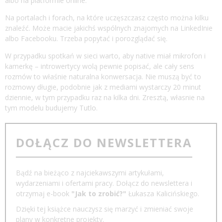
albo na platformie online.
Na portalach i forach, na które uczęszczasz często można kilku
znaleźć. Może macie jakichś wspólnych znajomych na LinkedInie
albo Facebooku. Trzeba popytać i porozglądać się.
W przypadku spotkań w sieci warto, aby native miał mikrofon i
kamerkę – introwertycy wolą pewnie popisać, ale cały sens
rozmów to właśnie naturalna konwersacja. Nie muszą być to
rozmowy długie, podobnie jak z mediami wystarczy 20 minut
dziennie, w tym przypadku raz na kilka dni. Zresztą, własnie na
tym modelu budujemy
Tutlo
.
DOŁĄCZ DO NEWSLETTERA
Bądź na bieżąco z najciekawszymi artykułami,
wydarzeniami i ofertami pracy. Dołącz do newslettera i
otrzymaj e-book
"Jak to zrobić?"
Łukasza Kalicińskiego.
Dzięki tej książce nauczysz się marzyć i zmieniać swoje
plany w konkretne projekty.