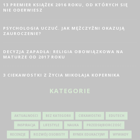
13 PREMIER KSIĄŻEK 2016 ROKU, OD KTÓRYCH SIĘ
NIE ODERWIESZ
PSYCHOLOGIA UCZUĆ. JAK MĘŻCZYŹNI OKAZUJĄ
ZAUROCZENIE?
DECYZJA ZAPADŁA: RELIGIA OBOWIĄZKOWA NA
MATURZE OD 2017 ROKU
3 CIEKAWOSTKI Z ŻYCIA MIKOŁAJA KOPERNIKA
KATEGORIE
AKTUALNOŚCI
BEZ KATEGORII
CIEKAWOSTKI
EDUTECH
INSPIRACJA
LIFESTYLE
NAUKA
PRZEDSIĘBIORCZOŚĆ
RECENZJE
ROZWÓJ OSOBISTY
RYNEK EDUKACYJNY
WYWIADY