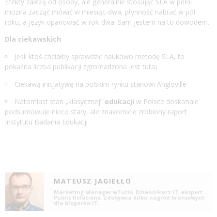
Efekty zależą od osoby, ale generalnie stosując SLA w pełni
można zacząć mówić w miesiąc-dwa, płynność nabrać w pół
roku, a język opanować w rok-dwa. Sam jestem na to dowodem.
Dla ciekawskich
Jeśli ktoś chciałby sprawdzić naukowo metodę SLA, to
pokaźna liczba publikacji zgromadzona jest
tutaj
Ciekawą inicjatywę na polskim rynku stanowi
Angloville
Natomiast stan „klasycznej”
edukacji
w Polsce doskonale
podsumowuje nieco stary, ale znakomicie zrobiony
raport
Instytutu Badania Edukacji
MATEUSZ JAGIEŁŁO
Marketing Manager wTutlo. Dziennikarz IT, ekspert
Public Relations. Zdobywca kilku nagród branżowych
dla blogerów IT.