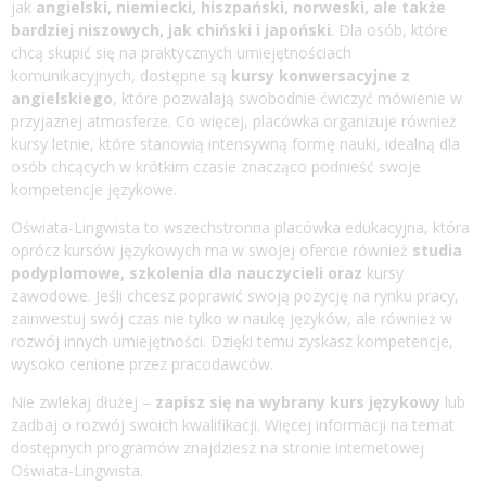
jak
angielski, niemiecki, hiszpański, norweski, ale także
bardziej niszowych, jak chiński i japoński
. Dla osób, które
chcą skupić się na praktycznych umiejętnościach
komunikacyjnych, dostępne są
kursy konwersacyjne z
angielskiego
, które pozwalają swobodnie ćwiczyć mówienie w
przyjaznej atmosferze. Co więcej, placówka organizuje również
kursy letnie, które stanowią intensywną formę nauki, idealną dla
osób chcących w krótkim czasie znacząco podnieść swoje
kompetencje językowe.
Oświata-Lingwista to wszechstronna placówka edukacyjna, która
oprócz kursów językowych ma w swojej ofercie również
studia
podyplomowe, szkolenia dla nauczycieli oraz
kursy
zawodowe
. Jeśli chcesz poprawić swoją pozycję na rynku pracy,
zainwestuj swój czas nie tylko w naukę języków, ale również w
rozwój innych umiejętności. Dzięki temu zyskasz kompetencje,
wysoko cenione przez pracodawców.
Nie zwlekaj dłużej –
zapisz się na wybrany kurs językowy
lub
zadbaj o rozwój swoich kwalifikacji. Więcej informacji na temat
dostępnych programów znajdziesz na stronie internetowej
Oświata-Lingwista.