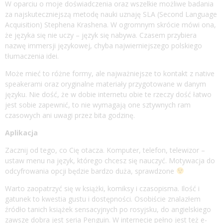
W oparciu o moje doświadczenia oraz wszelkie możliwe badania
za najskuteczniejszą metodę nauki uznaję SLA (Second Language
Acquisition) Stephena Krashena. W ogromnym skrócie mówi ona,
że języka się nie uczy – język się nabywa. Czasem przybiera
nazwę immersji językowej, chyba najwierniejszego polskiego
tłumaczenia idei.
Może mieć to różne formy, ale najważniejsze to kontakt z native
speakerami oraz oryginalne materiały przygotowane w danym
języku. Nie dość, że w dobie internetu obie te rzeczy dość łatwo
jest sobie zapewnić, to nie wymagają one sztywnych ram
czasowych ani uwagi przez bita godzinę.
Aplikacja
Zacznij od tego, co Cię otacza. Komputer, telefon, telewizor –
ustaw menu na język, którego chcesz się nauczyć. Motywacja do
odcyfrowania opcji będzie bardzo duża, sprawdzone
Warto zaopatrzyć się w książki, komiksy i czasopisma. Ilość i
gatunek to kwestia gustu i dostępności. Osobiście znalazłem
źródło tanich książek sensacyjnych po rosyjsku, do angielskiego
zawsze dobra jest seria Penguin. W internecie pełno jest też e-