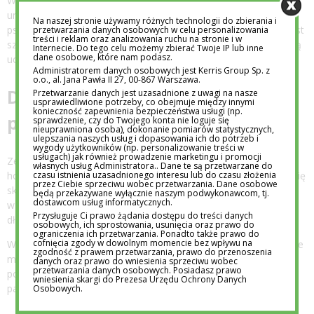
Wiele klinik psychologicznych oferuje konsultacje online,
umożliwiając dostęp do profesjonalnego wsparcia
Na naszej stronie używamy różnych technologii do zbierania i
psychologicznego bez wychodzenia z domu. Ta forma terapii jest
przetwarzania danych osobowych w celu personalizowania
treści i reklam oraz analizowania ruchu na stronie i w
szczególnie cenna dla osób, które z różnych powodów nie mogą
Internecie. Do tego celu możemy zbierać Twoje IP lub inne
dane osobowe, które nam podasz.
uczestniczyć w sesjach stacjonarnych.
Administratorem danych osobowych jest Kerris Group Sp. z
o.o., al. Jana Pawła II 27, 00-867 Warszawa.
Dogoterapia, czyli holistyczne
Przetwarzanie danych jest uzasadnione z uwagi na nasze
usprawiedliwione potrzeby, co obejmuje między innymi
konieczność zapewnienia bezpieczeństwa usługi (np.
podejście
sprawdzenie, czy do Twojego konta nie loguje się
nieuprawniona osoba), dokonanie pomiarów statystycznych,
ulepszania naszych usług i dopasowania ich do potrzeb i
wygody użytkowników (np. personalizowanie treści w
usługach) jak również prowadzenie marketingu i promocji
Zespoły specjalistów w nowoczesnych klinikach stosują
własnych usług Administratora.. Dane te są przetwarzane do
czasu istnienia uzasadnionego interesu lub do czasu złożenia
holistyczne podejście do zdrowia psychicznego. Prowadzą terapię
przez Ciebie sprzeciwu wobec przetwarzania. Dane osobowe
skoncentrowaną na przyszłości, pomagając pacjentom nie tylko
będą przekazywane wyłącznie naszym podwykonawcom, tj.
dostawcom usług informatycznych.
w rozwiązywaniu bieżących problemów, ale także w budowaniu
Przysługuje Ci prawo żądania dostępu do treści danych
długoterminowych strategii radzenia sobie z wyzwaniami.
osobowych, ich sprostowania, usunięcia oraz prawo do
ograniczenia ich przetwarzania. Ponadto także prawo do
cofnięcia zgody w dowolnym momencie bez wpływu na
W ramach tego podejścia, niektóre placówki oferują innowacyjne
zgodność z prawem przetwarzania, prawo do przenoszenia
metody, takie jak dogoterapia. Ta forma terapii wykorzystuje
danych oraz prawo do wniesienia sprzeciwu wobec
przetwarzania danych osobowych. Posiadasz prawo
pozytywny wpływ kontaktu ze zwierzętami na stan emocjonalny
wniesienia skargi do Prezesa Urzędu Ochrony Danych
pacjentów.
Osobowych.