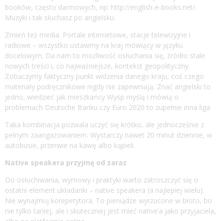
booków, często darmowych, np:
http://english-e-books.net/
.
Muzyki i tak słuchasz po angielsku.
Zmień też media. Portale internetowe, stacje telewizyjne i
radiowe – wszystko ustawmy na kraj mówiący w języku
docelowym. Da nam to możliwość osłuchania się, źródło stale
nowych treści i, co najważniejsze, kontekst geopolityczny.
Zobaczymy faktyczny punkt widzenia danego kraju, coś czego
materiały podręcznikowe nigdy nie zapewniają. Znać angielski to
jedno, wiedzieć jak mieszkańcy Wysp myślą i mówią o
problemach Deutsche Banku czy Euro 2020 to zupełnie inna liga.
Taka kombinacja pozwala uczyć się krótko, ale jednocześnie z
pełnym zaangażowaniem. Wystarczy nawet 20 minut dziennie, w
autobusie, przerwie na kawę albo kąpieli.
Native speakera przyjmę od zaraz
Do osłuchiwania, wymowy i praktyki warto zatroszczyć się o
ostatni element układanki – native speakera (a najlepiej wielu).
Nie wynajmuj korepetytora. To pieniądze wyrzucone w błoto, bo
nie tylko taniej, ale i skuteczniej jest mieć native’a jako przyjaciela,