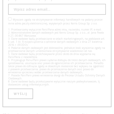
Wyrażam zgodę na otrzymywanie informacji handlowych na podany przeze
mnie adres poczty elektronicznej, wysyłanych przez Kerris Group Sp. z o.o.
1. Przetwarzamy wyłącznie Pani/Pana adres imię, nazwisko, numer IP, e-mail.
2. Administratorem danych osobowych jest Kerris Group Sp. z o.o., al. Jana Pawła
II 27, 00-867 Warszawa.
3. Dane osobowe będą przetwarzane w celach marketingowych, na podstawie art.
6 ust. 1 lit. f) rozporządzenia o ochronie danych osobowych z dnia 27 kwietnia
2016 r. (RODO).
4. Podanie danych osobowych jest dobrowolne, jednakże brak wyrażenia zgody na
przetwarzanie danych uniemożliwia otrzymywanie wiadomości od nas.
5. Dane osobowe będą przechowywane przez okres do dnia wypisania się
Pani/Pana z newslettera.
6. Przysługuje Panu/Pani prawo żądania dostępu do treści danych osobowych, ich
sprostowania, usunięcia oraz prawo do ograniczenia ich przetwarzania. Ponadto
także prawo do cofnięcia zgody w dowolnym momencie bez wpływu na zgodność
z prawem przetwarzania, prawo do przenoszenia danych oraz prawo do
wniesienia sprzeciwu wobec przetwarzania danych osobowych,
7. Posiada Pan/Pani prawo wniesienia skargi do Prezesa Urzędu Ochrony Danych
Osobowych.
8. Dane osobowe będą przekazywane wyłącznie naszym podwykonawcom, tj.
dostawcom usług informatycznych.