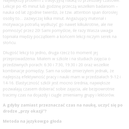
Największy problem z tradycyjną nauką to przedziały czasowe.
Lekcje po 45 minut lub godzinę przeczą wszelkim badaniom –
nauka od lat zgodnie twierdzi, że tzw. attention span dorosłej
osoby to… zazwyczaj kilka minut. Angażujący materiał i
motywacja potrafią wydłużyć go nawet kilkukrotnie, ale nie
pomnożyć przez 20! Sami pomyślcie, ile razy Wasza uwaga
topniała między początkiem a końcem lekcji niczym serek na
słońcu.
Długość lekcji to jedno, druga rzecz to moment jej
przeprowadzenia. Miałem w szkole i na studiach zajęcia o
przedziwnych porach: 6:30 i 7:30, 19:30 i 20 oraz wszelkie
kombinacje pomiędzy. Sam na sobie zmierzyłem jednak, że
najlepszą efektywność pracy i nauki mam w przedziałach 9-12 i
14-16. Elastyczność szkół jest mocno średnia, największe
pozwalają czasem dobierać sobie zajęcia, ale bezpowrotnie
tracimy czas na dojazdy i ciągle zmieniamy grupy i lektorów.
A gdyby zamiast przeznaczać czas na naukę, uczyć się po
drodze „przy okazji”?
Metoda na językowgo głoda